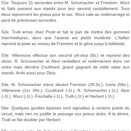
51e: Toujours 21 secondes entre M. Schumacher et Frentzen. Wurz
et Salo passent aux stands pour leur second ravitaillement. Tous
deux reprennent les pneus pour le sec. Wurz cale au redémarrage et
perd de précieuses secondes.
52e: Trulli arrive chez Prost et fait le pari de mettre des gommes
intermédiaires, alors que l'averse est plutôt modérée. L'Italien
reprend la piste au niveau de Frentzen et le gêne jusqu'à Adélaïde.
53e: Villeneuve effectue son second pit-stop (8s.) et reprend des
slicks. R. Schumacher et Alesi ravitaillent et redémarrent dans cet
ordre mais derrière Coulthard, grand gagnant de cette valse aux
stands. Arrêt aussi pour Diniz.
54e: M. Schumacher mène devant Frentzen (28.3s.), Irvine (58s.),
Villeneuve (1m. 09s.), Coulthard (-1t.), R. Schumacher (-1t.), Alesi
(-1t.), Wurz (-1t.), Fisichella (-1t.), Trulli (-1t.) et Herbert (-1t.).
56e: Quelques gouttes éparses sont signalées à certains points du
circuit, mais rien ne justifie le passage aux pneus striés. À la dérive,
Trulli se fait doubler par Herbert.