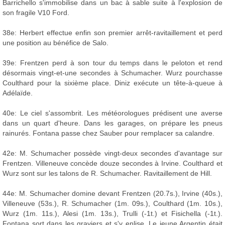
Barrichello s'immobilise dans un bac à sable suite à l'explosion de
son fragile V10 Ford.
38e: Herbert effectue enfin son premier arrêt-ravitaillement et perd
une position au bénéfice de Salo.
39e: Frentzen perd à son tour du temps dans le peloton et rend
désormais vingt-et-une secondes à Schumacher. Wurz pourchasse
Coulthard pour la sixième place. Diniz exécute un tête-à-queue à
Adélaïde.
40e: Le ciel s'assombrit. Les météorologues prédisent une averse
dans un quart d'heure. Dans les garages, on prépare les pneus
rainurés. Fontana passe chez Sauber pour remplacer sa calandre.
42e: M. Schumacher possède vingt-deux secondes d'avantage sur
Frentzen. Villeneuve concède douze secondes à Irvine. Coulthard et
Wurz sont sur les talons de R. Schumacher. Ravitaillement de Hill.
44e: M. Schumacher domine devant Frentzen (20.7s.), Irvine (40s.),
Villeneuve (53s.), R. Schumacher (1m. 09s.), Coulthard (1m. 10s.),
Wurz (1m. 11s.), Alesi (1m. 13s.), Trulli (-1t.) et Fisichella (-1t.).
Fontana sort dans les graviers et s'y enlise. Le jeune Argentin était