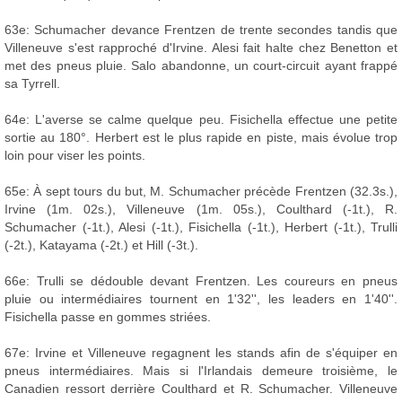
63e: Schumacher devance Frentzen de trente secondes tandis que
Villeneuve s'est rapproché d'Irvine. Alesi fait halte chez Benetton et
met des pneus pluie. Salo abandonne, un court-circuit ayant frappé
sa Tyrrell.
64e: L'averse se calme quelque peu. Fisichella effectue une petite
sortie au 180°. Herbert est le plus rapide en piste, mais évolue trop
loin pour viser les points.
65e: À sept tours du but, M. Schumacher précède Frentzen (32.3s.),
Irvine (1m. 02s.), Villeneuve (1m. 05s.), Coulthard (-1t.), R.
Schumacher (-1t.), Alesi (-1t.), Fisichella (-1t.), Herbert (-1t.), Trulli
(-2t.), Katayama (-2t.) et Hill (-3t.).
66e: Trulli se dédouble devant Frentzen. Les coureurs en pneus
pluie ou intermédiaires tournent en 1'32'', les leaders en 1'40''.
Fisichella passe en gommes striées.
67e: Irvine et Villeneuve regagnent les stands afin de s'équiper en
pneus intermédiaires. Mais si l'Irlandais demeure troisième, le
Canadien ressort derrière Coulthard et R. Schumacher. Villeneuve