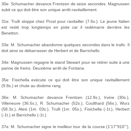
30e: Schumacher devance Frentzen de seize secondes. Magnussen
subit ce qui doit être son unique arrêt-ravitaillement.
31e: Trulli stoppe chez Prost pour ravitailler (7.6s.). Le jeune Italien
est resté trop longtemps en piste car il redémarre derrière les
Benetton.
33e: M. Schumacher abandonne quelques secondes dans le trafic. Il
doit ainsi se débarrasser de Herbert et de Barrichello.
34e: Magnussen regagne le stand Stewart pour se retirer suite à une
panne de freins. Deuxième arrêt de Fontana.
35e: Fisichella exécute ce qui doit être son unique ravitaillement
(9.8s.) et chute au dixième rang.
36e: M. Schumacher devance Frentzen (12.8s.), Irvine (30s.),
Villeneuve (36.5s.), R. Schumacher (52s.), Coulthard (56s.), Wurz
(58.3s.), Alesi (1m. 03s.), Trulli (1m. 05s.), Fisichella (-1t.), Herbert
(-1t.) et Barrichello (-1t.).
37e: M. Schumacher signe le meilleur tour de la course (1'17''910''').