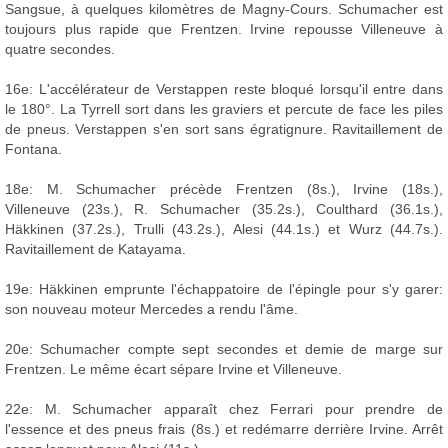
Sangsue, à quelques kilomètres de Magny-Cours. Schumacher est
toujours plus rapide que Frentzen. Irvine repousse Villeneuve à
quatre secondes.
16e: L'accélérateur de Verstappen reste bloqué lorsqu'il entre dans
le 180°. La Tyrrell sort dans les graviers et percute de face les piles
de pneus. Verstappen s'en sort sans égratignure. Ravitaillement de
Fontana.
18e: M. Schumacher précède Frentzen (8s.), Irvine (18s.),
Villeneuve (23s.), R. Schumacher (35.2s.), Coulthard (36.1s.),
Häkkinen (37.2s.), Trulli (43.2s.), Alesi (44.1s.) et Wurz (44.7s.).
Ravitaillement de Katayama.
19e: Häkkinen emprunte l'échappatoire de l'épingle pour s'y garer:
son nouveau moteur Mercedes a rendu l'âme.
20e: Schumacher compte sept secondes et demie de marge sur
Frentzen. Le même écart sépare Irvine et Villeneuve.
22e: M. Schumacher apparaît chez Ferrari pour prendre de
l'essence et des pneus frais (8s.) et redémarre derrière Irvine. Arrêt