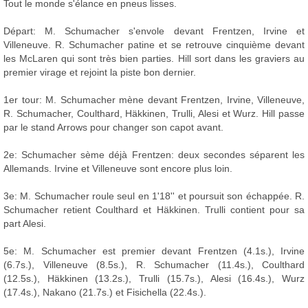
Tout le monde s'élance en pneus lisses.
Départ: M. Schumacher s'envole devant Frentzen, Irvine et
Villeneuve. R. Schumacher patine et se retrouve cinquième devant
les McLaren qui sont très bien parties. Hill sort dans les graviers au
premier virage et rejoint la piste bon dernier.
1er tour: M. Schumacher mène devant Frentzen, Irvine, Villeneuve,
R. Schumacher, Coulthard, Häkkinen, Trulli, Alesi et Wurz. Hill passe
par le stand Arrows pour changer son capot avant.
2e: Schumacher sème déjà Frentzen: deux secondes séparent les
Allemands. Irvine et Villeneuve sont encore plus loin.
3e: M. Schumacher roule seul en 1'18'' et poursuit son échappée. R.
Schumacher retient Coulthard et Häkkinen. Trulli contient pour sa
part Alesi.
5e: M. Schumacher est premier devant Frentzen (4.1s.), Irvine
(6.7s.), Villeneuve (8.5s.), R. Schumacher (11.4s.), Coulthard
(12.5s.), Häkkinen (13.2s.), Trulli (15.7s.), Alesi (16.4s.), Wurz
(17.4s.), Nakano (21.7s.) et Fisichella (22.4s.).