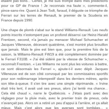
étaient pas bons... Certes, je me suis trompé dans mes prédictions
pour ce GP de France ! Je reconnais ma faute », commente-il,
pince-sans-rire. Quant à Jean Todt, faraud, il déguste ce triomphe de
Ferrari sur les terres de Renault, le premier de la Scuderia en
France depuis 1990.
Une chape de plomb s'abat sur le stand Williams-Renault. Les neufs
points inscrits n'estompent pas un profond désarroi car Heinz-Harald
Frentzen, second, n'a jamais pu menacer Michael Schumacher et
Jacques Villeneuve, décevant quatrième, s'est montré plus brouillon
que jamais. Mais le pire est bien que, pour la première fois de la
saison, la Williams-Renault FW19 a été complétement dominée par
le Ferrari F310B. « J'ai été sidéré par la vitesse de Schumacher »,
reconnaît Frentzen. « Les Williams ne sont plus les voitures à battre,
ce sont désormais les Ferrari », ajoute-t-il avec dépit. Jacques
Villeneuve est de son côté convoqué par les commissaires sportifs
pour son redémarrage intempestif dans les derniers mètres, après
son tête-à-queue. Il s'en tire avec une simple réprimande. « Irvine
était très lent, il avait usé ses pneus, alors j'ai tenté ma chance...
Cela été chaud », narre le Québécois. « J'étais parti avec des
réglages pour la pluie mais, avec le premier train de pneus, cela
n'avançait pas. Alors on a retiré un peu d'appui à l'arrière, et ça allait
mieux. Mais c'est alors que les averses sont tombées... »