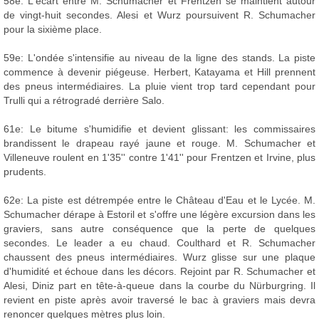
58e: L'écart entre M. Schumacher et Frentzen se maintient autour
de vingt-huit secondes. Alesi et Wurz poursuivent R. Schumacher
pour la sixième place.
59e: L'ondée s'intensifie au niveau de la ligne des stands. La piste
commence à devenir piégeuse. Herbert, Katayama et Hill prennent
des pneus intermédiaires. La pluie vient trop tard cependant pour
Trulli qui a rétrogradé derrière Salo.
61e: Le bitume s'humidifie et devient glissant: les commissaires
brandissent le drapeau rayé jaune et rouge. M. Schumacher et
Villeneuve roulent en 1'35'' contre 1'41'' pour Frentzen et Irvine, plus
prudents.
62e: La piste est détrempée entre le Château d'Eau et le Lycée. M.
Schumacher dérape à Estoril et s'offre une légère excursion dans les
graviers, sans autre conséquence que la perte de quelques
secondes. Le leader a eu chaud. Coulthard et R. Schumacher
chaussent des pneus intermédiaires. Wurz glisse sur une plaque
d'humidité et échoue dans les décors. Rejoint par R. Schumacher et
Alesi, Diniz part en tête-à-queue dans la courbe du Nürburgring. Il
revient en piste après avoir traversé le bac à graviers mais devra
renoncer quelques mètres plus loin.