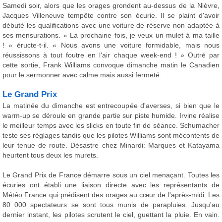
Samedi soir, alors que les orages grondent au-dessus de la Nièvre,
Jacques Villeneuve tempête contre son écurie. Il se plaint d'avoir
débuté les qualifications avec une voiture de réserve non adaptée à
ses mensurations. « La prochaine fois, je veux un mulet à ma taille
! » éructe-t-il. « Nous avons une voiture formidable, mais nous
réussissons à tout foutre en l'air chaque week-end ! » Outré par
cette sortie, Frank Williams convoque dimanche matin le Canadien
pour le sermonner avec calme mais aussi fermeté.
Le Grand Prix
La matinée du dimanche est entrecoupée d'averses, si bien que le
warm-up se déroule en grande partie sur piste humide. Irvine réalise
le meilleur temps avec les slicks en toute fin de séance. Schumacher
teste ses réglages tandis que les pilotes Williams sont mécontents de
leur tenue de route. Désastre chez Minardi: Marques et Katayama
heurtent tous deux les murets.
Le Grand Prix de France démarre sous un ciel menaçant. Toutes les
écuries ont établi une liaison directe avec les représentants de
Météo France qui prédisent des orages au cœur de l'après-midi. Les
80 000 spectateurs se sont tous munis de parapluies. Jusqu'au
dernier instant, les pilotes scrutent le ciel, guettant la pluie. En vain.