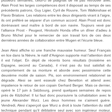
plusieurs semaines, celui-ci se plaignait de ne pas retrouver avec
Alain Prost les larges compétences dont il disposait au temps de ses
précédents patrons, Guy Ligier, Cyril de Rouvre, Tom Walkinshaw et
Flavio Briatore. Les relations entre les deux dirigeants virant à l'aigre,
ils ont préféré se séparer d'un commun accord. Alain Prost est donc
dorénavant seul maître à bord de son navire. Toujours vexé par
l'alliance Prost - Peugeot, Hirotoshi Honda offre un dîner d'adieu à
Bruno Michel pour le remercier de son travail lors de ces deux
dernières années de collaboration entre Mugen et l'écurie bleue.
Jean Alesi affiche ici une franche mauvaise humeur. Seul Français
en lice dans la Nièvre, le natif d'Avignon supporte mal l'attention dont
il est l'objet. En dépit de récents bons résultats (troisième en
Espagne, second au Canada), il n'est pas du tout satisfait du
comportement de sa monture et aborde avec pessimisme cette
deuxième moitié de saison. Pis, son environnement relationnel se
dégrade. Alesi se sent esseulé chez Benetton et attend avec
impatience le retour de son copain Gerhard Berger. Mais ce dernier,
opéré le 17 juin à Salzbourg, prend quelques semaines de repos
près de Kitzbühel. Il lui faut donc poursuivre la cohabitation avec le
jeune Alexander Wurz. Les deux hommes ne s'aiment guère.
Vendredi, Alesi s'aperçoit que Wurz a droit à toute l'attention du staff
technique pendant qu'il déblatère seul avec son ingénieur moteur,