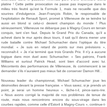
platine ! Cette petite provocation ne passe pas inaperçue dans le
milieu très feutré qu'est la Formule 1, mais ne recueille que des
sourires d'indulgence. Jean-François Robin, le responsable de
l'exploitation de Renault Sport, promet à Villeneuve de se teindre lui
aussi en blond si celui-ci devient champion du monde ! Plus
sérieusement, Villeneuve ne débarque pas à Magny-Cours en terrain
conquis, tant s'en faut. Depuis le Grand Prix du Canada, qu'il a
achevé dans le mur après deux tours, il sait qu'il devra mener une
rude bataille contre Michael Schumacher dans l'optique du titre
mondial. « Je suis en retard de points sur mes prévisions »,
reconnaît-il. « Je n'ai terminé que trois Grands Prix. Il n'y a aucune
logique dans mon duel avec Schumacher. » Ses patrons, Frank
Williams et surtout Patrick Head, sont bien d'accord avec lui.
Mécontents des performances de Villeneuve, ils commencent à se
demander s'ils n'auraient pas mieux fait de conserver Damon Hill...
Nouveau leader du championnat, Michael Schumacher joue les
désinvoltes devant la presse française. « Vous savez, si je prends un
point, je serai un homme heureux », lâche-t-il, pince-sans-rire.
« Nous avons corrigé la majorité de nos problèmes de tenue de
route, mais nous rencontrons encore du sous-virage dans les
courbes rapides, comme celle d'Estoril à Magny-Cours », continue-t-