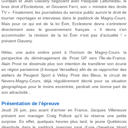
Gurdjian et Jean Glavany négocient avec Pasquale Lattuneddu, le
bras droit d'Ecclestone, et Giovanni Ferri, son « ministre des droits
TV ». Finalement, les journalistes du service public auront le droit de
tourner reportages et interviews dans le paddock de Magny-Cours.
Mais pour ce qui est de la loi Évin, Ecclestone devra s'entretenir
directement avec le gouvernement français. « Il devra s'en
accommoder: la révision de la loi Évin n'est pas d'actualité ! »
prévient Glavany.
Hélas, une autre ombre point à l'horizon de Magny-Cours: la
perspective du déménagement de Prost GP vers l'Île-de-France.
Alain Prost ne dissimule plus son intention de transférer son écurie
en région parisienne (il évoque Versailles) afin de se rapprocher des
ateliers de Peugeot Sport à Vélizy. Privé des Bleus, le circuit de
Nevers-Magny-Cours, déjà régulièrement décrié pour sa situation
géographique pour le moins excentrée, perdrait une bonne part de
son attractivité...
Présentation de l'épreuve
Jeudi 26 juin, peu avant d'arriver en France, Jacques Villeneuve
prévient son manager Craig Pollock qu'il lui réserve une petite
surprise. En effet, quelques heures plus tard, le jeune Québécois
déambule dans le paddock nivernais paré d'une chevelure blond