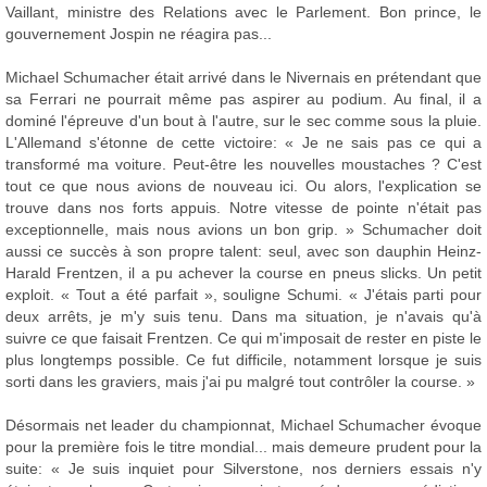
Vaillant, ministre des Relations avec le Parlement. Bon prince, le
gouvernement Jospin ne réagira pas...
Michael Schumacher était arrivé dans le Nivernais en prétendant que
sa Ferrari ne pourrait même pas aspirer au podium. Au final, il a
dominé l'épreuve d'un bout à l'autre, sur le sec comme sous la pluie.
L'Allemand s'étonne de cette victoire: « Je ne sais pas ce qui a
transformé ma voiture. Peut-être les nouvelles moustaches ? C'est
tout ce que nous avions de nouveau ici. Ou alors, l'explication se
trouve dans nos forts appuis. Notre vitesse de pointe n'était pas
exceptionnelle, mais nous avions un bon grip. » Schumacher doit
aussi ce succès à son propre talent: seul, avec son dauphin Heinz-
Harald Frentzen, il a pu achever la course en pneus slicks. Un petit
exploit. « Tout a été parfait », souligne Schumi. « J'étais parti pour
deux arrêts, je m'y suis tenu. Dans ma situation, je n'avais qu'à
suivre ce que faisait Frentzen. Ce qui m'imposait de rester en piste le
plus longtemps possible. Ce fut difficile, notamment lorsque je suis
sorti dans les graviers, mais j'ai pu malgré tout contrôler la course. »
Désormais net leader du championnat, Michael Schumacher évoque
pour la première fois le titre mondial... mais demeure prudent pour la
suite: « Je suis inquiet pour Silverstone, nos derniers essais n'y