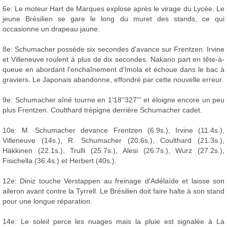
6e: Le moteur Hart de Marques explose après le virage du Lycée. Le
jeune Brésilien se gare le long du muret des stands, ce qui
occasionne un drapeau jaune.
8e: Schumacher possède six secondes d'avance sur Frentzen. Irvine
et Villeneuve roulent à plus de dix secondes. Nakano part en tête-à-
queue en abordant l'enchaînement d'Imola et échoue dans le bac à
graviers. Le Japonais abandonne, effondré par cette nouvelle erreur.
9e: Schumacher aîné tourne en 1'18''327''' et éloigne encore un peu
plus Frentzen. Coulthard trépigne derrière Schumacher cadet.
10e: M. Schumacher devance Frentzen (6.9s.), Irvine (11.4s.),
Villeneuve (14s.), R. Schumacher (20.6s.), Coulthard (21.3s.),
Häkkinen (22.1s.), Trulli (25.7s.), Alesi (26.7s.), Wurz (27.2s.),
Fisichella (36.4s.) et Herbert (40s.).
12e: Diniz touche Verstappen au freinage d'Adélaïde et laisse son
aileron avant contre la Tyrrell. Le Brésilien doit faire halte à son stand
pour une longue réparation.
14e: Le soleil perce les nuages mais la pluie est signalée à La