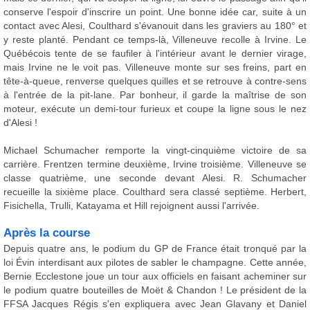
conserve l'espoir d'inscrire un point. Une bonne idée car, suite à un
contact avec Alesi, Coulthard s'évanouit dans les graviers au 180° et
y reste planté. Pendant ce temps-là, Villeneuve recolle à Irvine. Le
Québécois tente de se faufiler à l'intérieur avant le dernier virage,
mais Irvine ne le voit pas. Villeneuve monte sur ses freins, part en
tête-à-queue, renverse quelques quilles et se retrouve à contre-sens
à l'entrée de la pit-lane. Par bonheur, il garde la maîtrise de son
moteur, exécute un demi-tour furieux et coupe la ligne sous le nez
d'Alesi !
Michael Schumacher remporte la vingt-cinquième victoire de sa
carrière. Frentzen termine deuxième, Irvine troisième. Villeneuve se
classe quatrième, une seconde devant Alesi. R. Schumacher
recueille la sixième place. Coulthard sera classé septième. Herbert,
Fisichella, Trulli, Katayama et Hill rejoignent aussi l'arrivée.
Après la course
Depuis quatre ans, le podium du GP de France était tronqué par la
loi Évin interdisant aux pilotes de sabler le champagne. Cette année,
Bernie Ecclestone joue un tour aux officiels en faisant acheminer sur
le podium quatre bouteilles de Moët & Chandon ! Le président de la
FFSA Jacques Régis s'en expliquera avec Jean Glavany et Daniel