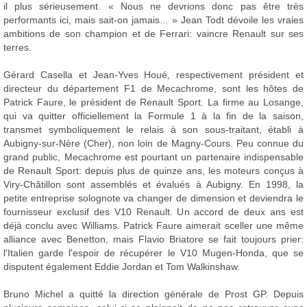
il plus sérieusement. « Nous ne devrions donc pas être très
performants ici, mais sait-on jamais... » Jean Todt dévoile les vraies
ambitions de son champion et de Ferrari: vaincre Renault sur ses
terres.
Gérard Casella et Jean-Yves Houé, respectivement président et
directeur du département F1 de Mecachrome, sont les hôtes de
Patrick Faure, le président de Renault Sport. La firme au Losange,
qui va quitter officiellement la Formule 1 à la fin de la saison,
transmet symboliquement le relais à son sous-traitant, établi à
Aubigny-sur-Nère (Cher), non loin de Magny-Cours. Peu connue du
grand public, Mecachrome est pourtant un partenaire indispensable
de Renault Sport: depuis plus de quinze ans, les moteurs conçus à
Viry-Châtillon sont assemblés et évalués à Aubigny. En 1998, la
petite entreprise solognote va changer de dimension et deviendra le
fournisseur exclusif des V10 Renault. Un accord de deux ans est
déjà conclu avec Williams. Patrick Faure aimerait sceller une même
alliance avec Benetton, mais Flavio Briatore se fait toujours prier:
l'Italien garde l'espoir de récupérer le V10 Mugen-Honda, que se
disputent également Eddie Jordan et Tom Walkinshaw.
Bruno Michel a quitté la direction générale de Prost GP. Depuis