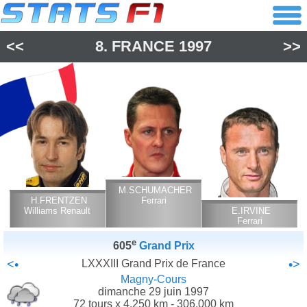
<<
8.
FRANCE
1997
>>
M.SCHUMACHER
H.FRENTZEN
Ferrari
Williams Renault
E.IRVINE
Ferrari
e
605
Grand Prix
<•
LXXXIII Grand Prix de France
•>
Magny-Cours
dimanche 29 juin 1997
72 tours x 4.250 km - 306.000 km