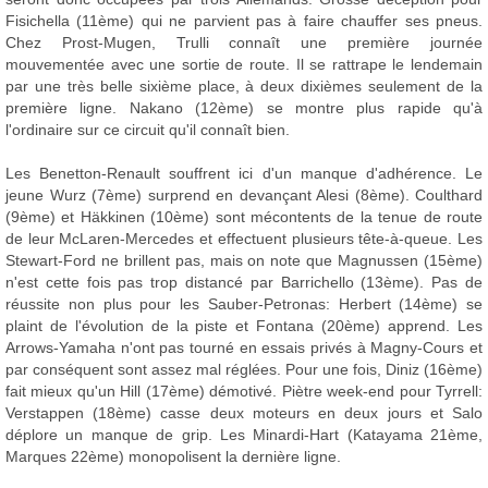
Fisichella (11ème) qui ne parvient pas à faire chauffer ses pneus.
Chez Prost-Mugen, Trulli connaît une première journée
mouvementée avec une sortie de route. Il se rattrape le lendemain
par une très belle sixième place, à deux dixièmes seulement de la
première ligne. Nakano (12ème) se montre plus rapide qu'à
l'ordinaire sur ce circuit qu'il connaît bien.
Les Benetton-Renault souffrent ici d'un manque d'adhérence. Le
jeune Wurz (7ème) surprend en devançant Alesi (8ème). Coulthard
(9ème) et Häkkinen (10ème) sont mécontents de la tenue de route
de leur McLaren-Mercedes et effectuent plusieurs tête-à-queue. Les
Stewart-Ford ne brillent pas, mais on note que Magnussen (15ème)
n'est cette fois pas trop distancé par Barrichello (13ème). Pas de
réussite non plus pour les Sauber-Petronas: Herbert (14ème) se
plaint de l'évolution de la piste et Fontana (20ème) apprend. Les
Arrows-Yamaha n'ont pas tourné en essais privés à Magny-Cours et
par conséquent sont assez mal réglées. Pour une fois, Diniz (16ème)
fait mieux qu'un Hill (17ème) démotivé. Piètre week-end pour Tyrrell:
Verstappen (18ème) casse deux moteurs en deux jours et Salo
déplore un manque de grip. Les Minardi-Hart (Katayama 21ème,
Marques 22ème) monopolisent la dernière ligne.