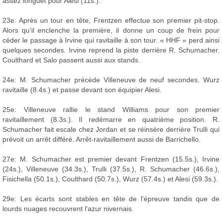
assez longuet pour Alesi (11s.).
23e: Après un tour en tête, Frentzen effectue son premier pit-stop.
Alors qu'il enclenche la première, il donne un coup de frein pour
céder le passage à Irvine qui ravitaille à son tour. « HHF » perd ainsi
quelques secondes. Irvine reprend la piste derrière R. Schumacher.
Coulthard et Salo passent aussi aux stands.
24e: M. Schumacher précède Villeneuve de neuf secondes. Wurz
ravitaille (8.4s.) et passe devant son équipier Alesi.
25e: Villeneuve rallie le stand Williams pour son premier
ravitaillement (8.3s.). Il redémarre en quatrième position. R.
Schumacher fait escale chez Jordan et se réinsère derrière Trulli qui
prévoit un arrêt différé. Arrêt-ravitaillement aussi de Barrichello.
27e: M. Schumacher est premier devant Frentzen (15.5s.), Irvine
(24s.), Villeneuve (34.3s.), Trulli (37.5s.), R. Schumacher (46.6s.),
Fisichella (50.1s.), Coulthard (50.7s.), Wurz (57.4s.) et Alesi (59.3s.).
29e: Les écarts sont stables en tête de l'épreuve tandis que de
lourds nuages recouvrent l'azur nivernais.