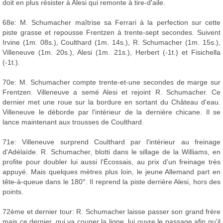
doit en plus résister à Alesi qui remonte à tire-d'aile.
68e: M. Schumacher maîtrise sa Ferrari à la perfection sur cette
piste grasse et repousse Frentzen à trente-sept secondes. Suivent
Irvine (1m. 08s.), Coulthard (1m. 14s.), R. Schumacher (1m. 15s.),
Villeneuve (1m. 20s.), Alesi (1m. 21s.), Herbert (-1t.) et Fisichella
(-1t.).
70e: M. Schumacher compte trente-et-une secondes de marge sur
Frentzen. Villeneuve a semé Alesi et rejoint R. Schumacher. Ce
dernier met une roue sur la bordure en sortant du Château d'eau.
Villeneuve le déborde par l'intérieur de la dernière chicane. Il se
lance maintenant aux trousses de Coulthard.
71e: Villeneuve surprend Coulthard par l'intérieur au freinage
d'Adélaïde. R. Schumacher, blotti dans le sillage de la Williams, en
profite pour doubler lui aussi l'Écossais, au prix d'un freinage très
appuyé. Mais quelques mètres plus loin, le jeune Allemand part en
tête-à-queue dans le 180°. Il reprend la piste derrière Alesi, hors des
points.
72ème et dernier tour: R. Schumacher laisse passer son grand frère
mais ce dernier, qui va couper la ligne, lui ouvre le passage afin qu'il