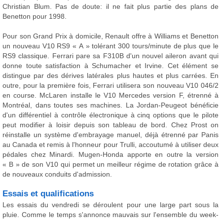
Christian Blum. Pas de doute: il ne fait plus partie des plans de
Benetton pour 1998.
Pour son Grand Prix à domicile, Renault offre à Williams et Benetton
un nouveau V10 RS9 « A » tolérant 300 tours/minute de plus que le
RS9 classique. Ferrari pare sa F310B d'un nouvel aileron avant qui
donne toute satisfaction à Schumacher et Irvine. Cet élément se
distingue par des dérives latérales plus hautes et plus carrées. En
outre, pour la première fois, Ferrari utilisera son nouveau V10 046/2
en course. McLaren installe le V10 Mercedes version F, étrenné à
Montréal, dans toutes ses machines. La Jordan-Peugeot bénéficie
d'un différentiel à contrôle électronique à cinq options que le pilote
peut modifier à loisir depuis son tableau de bord. Chez Prost on
réinstalle un système d'embrayage manuel, déjà étrenné par Panis
au Canada et remis à l'honneur pour Trulli, accoutumé à utiliser deux
pédales chez Minardi. Mugen-Honda apporte en outre la version
« B » de son V10 qui permet un meilleur régime de rotation grâce à
de nouveaux conduits d'admission.
Essais et qualifications
Les essais du vendredi se déroulent pour une large part sous la
pluie. Comme le temps s'annonce mauvais sur l'ensemble du week-