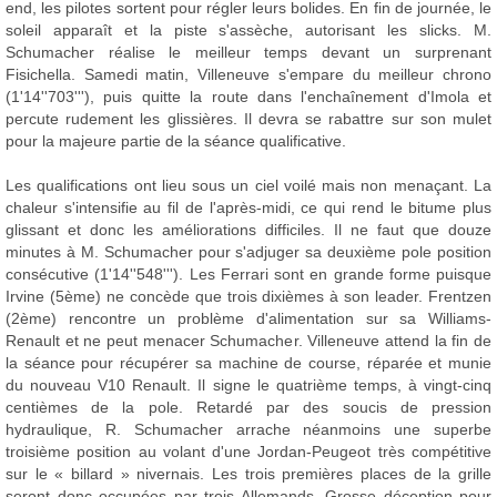
end, les pilotes sortent pour régler leurs bolides. En fin de journée, le
soleil apparaît et la piste s'assèche, autorisant les slicks. M.
Schumacher réalise le meilleur temps devant un surprenant
Fisichella. Samedi matin, Villeneuve s'empare du meilleur chrono
(1'14''703'''), puis quitte la route dans l'enchaînement d'Imola et
percute rudement les glissières. Il devra se rabattre sur son mulet
pour la majeure partie de la séance qualificative.
Les qualifications ont lieu sous un ciel voilé mais non menaçant. La
chaleur s'intensifie au fil de l'après-midi, ce qui rend le bitume plus
glissant et donc les améliorations difficiles. Il ne faut que douze
minutes à M. Schumacher pour s'adjuger sa deuxième pole position
consécutive (1'14''548'''). Les Ferrari sont en grande forme puisque
Irvine (5ème) ne concède que trois dixièmes à son leader. Frentzen
(2ème) rencontre un problème d'alimentation sur sa Williams-
Renault et ne peut menacer Schumacher. Villeneuve attend la fin de
la séance pour récupérer sa machine de course, réparée et munie
du nouveau V10 Renault. Il signe le quatrième temps, à vingt-cinq
centièmes de la pole. Retardé par des soucis de pression
hydraulique, R. Schumacher arrache néanmoins une superbe
troisième position au volant d'une Jordan-Peugeot très compétitive
sur le « billard » nivernais. Les trois premières places de la grille
seront donc occupées par trois Allemands. Grosse déception pour