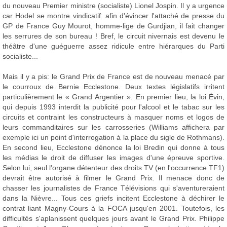
du nouveau Premier ministre (socialiste) Lionel Jospin. Il y a urgence
car Hodel se montre vindicatif: afin d'évincer l'attaché de presse du
GP de France Guy Mourot, homme-lige de Gurdjian, il fait changer
les serrures de son bureau ! Bref, le circuit nivernais est devenu le
théâtre d'une guéguerre assez ridicule entre hiérarques du Parti
socialiste...
Mais il y a pis: le Grand Prix de France est de nouveau menacé par
le courroux de Bernie Ecclestone. Deux textes législatifs irritent
particulièrement le « Grand Argentier ». En premier lieu, la loi Évin,
qui depuis 1993 interdit la publicité pour l'alcool et le tabac sur les
circuits et contraint les constructeurs à masquer noms et logos de
leurs commanditaires sur les carrosseries (Williams affichera par
exemple ici un point d'interrogation à la place du sigle de Rothmans).
En second lieu, Ecclestone dénonce la loi Bredin qui donne à tous
les médias le droit de diffuser les images d'une épreuve sportive.
Selon lui, seul l'organe détenteur des droits TV (en l'occurrence TF1)
devrait être autorisé à filmer le Grand Prix. Il menace donc de
chasser les journalistes de France Télévisions qui s'aventureraient
dans la Nièvre... Tous ces griefs incitent Ecclestone à déchirer le
contrat liant Magny-Cours à la FOCA jusqu'en 2001. Toutefois, les
difficultés s'aplanissent quelques jours avant le Grand Prix. Philippe