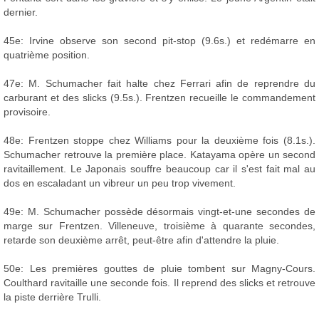
dernier.
45e: Irvine observe son second pit-stop (9.6s.) et redémarre en
quatrième position.
47e: M. Schumacher fait halte chez Ferrari afin de reprendre du
carburant et des slicks (9.5s.). Frentzen recueille le commandement
provisoire.
48e: Frentzen stoppe chez Williams pour la deuxième fois (8.1s.).
Schumacher retrouve la première place. Katayama opère un second
ravitaillement. Le Japonais souffre beaucoup car il s'est fait mal au
dos en escaladant un vibreur un peu trop vivement.
49e: M. Schumacher possède désormais vingt-et-une secondes de
marge sur Frentzen. Villeneuve, troisième à quarante secondes,
retarde son deuxième arrêt, peut-être afin d'attendre la pluie.
50e: Les premières gouttes de pluie tombent sur Magny-Cours.
Coulthard ravitaille une seconde fois. Il reprend des slicks et retrouve
la piste derrière Trulli.