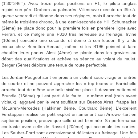
(1'30''346'''). Avec treize poles positions en F1, le pilote anglais
rejoint son père Graham au palmarès. Villeneuve exécute un tête-à-
queue vendredi et tâtonne dans ses réglages, mais il arrache tout de
même le troisième chrono, à une demi-seconde de Hill. Schumacher
(2ème) se place donc pour la première fois en première ligne avec
Ferrari, et ce malgré une F310 très nerveuse au freinage. Irvine
(10ème) concède une seconde et demie à son leader. Il y a du
mieux chez Benetton-Renault, même si les B196 peinent à faire
chauffer leurs pneus. Alesi (4ème) se plante dans les graviers au
début des qualifications et achève sa séance au volant du mulet.
Berger (5ème) déplore une tenue de route perfectible.
Les Jordan-Peugeot sont en proie à un violent sous-virage en entrée
de courbe et ne peuvent approcher les « top teams ». Barrichello
arrache tout de même une belle sixième place. Il devance nettement
Brundle (15ème) qui est parti à la faute. Le même mal (train avant
vicieux), aggravé par le vent soufflant sur Buenos Aires, frappe les
McLaren-Mercedes (Häkkinen 8ème, Coulthard 9ème). L'excellent
Verstappen réalise un petit exploit en amenant son Arrows-Hart en
septième position, preuve que celle-ci est bien née. Sa performance
contraste avec celle de Rosset (20ème) qui accumule les sorties.
Les Sauber-Ford sont excessivement délicates au freinage. Une fois