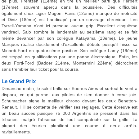
de plus, Frentzen (11ème) en tire un meilleur parti que Herbert
(17ème), souvent aperçu dans la poussière. Des difficultés
également chez Ligier-Mugen: Panis (12ème) manque de motricité
et Diniz (18ème) est handicapé par un survirage chronique. Les
Tyrrell-Yamaha n'ont ici presque aucun grip. Excellent cinquième
vendredi, Salo sombre le lendemain au seizième rang et se fait
même devancer par son collègue Katayama (13ème). Le jeune
Marques réalise décidément d'excellents débuts puisqu'il hisse sa
Minardi-Ford en quatorzième position. Son collègue Lamy (19ème)
est stoppé en qualifications par une panne électronique. Enfin, les
deux Forti-Ford (Badoer 21ème, Montermini 22ème) décrochent
sans trembler leur ticket pour la course.
Le Grand Prix
Dimanche matin, le soleil brille sur Buenos Aires et surtout le vent a
disparu, ce qui permet aux pilotes de s'en donner à cœur joie.
Schumacher signe le meilleur chrono devant les deux Benetton-
Renault. Hill se contente de vérifier ses réglages. Cette épreuve est
un beau succès puisque 75 000 Argentins se pressent dans les
tribunes, malgré l'absence de tout compatriote sur la grille. La
plupart des écuries planifient une course à deux arrêts-
ravitaillements.