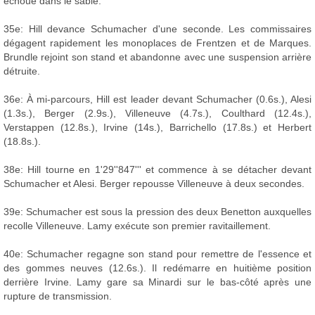
échoue dans le sable.
35e: Hill devance Schumacher d'une seconde. Les commissaires
dégagent rapidement les monoplaces de Frentzen et de Marques.
Brundle rejoint son stand et abandonne avec une suspension arrière
détruite.
36e: À mi-parcours, Hill est leader devant Schumacher (0.6s.), Alesi
(1.3s.), Berger (2.9s.), Villeneuve (4.7s.), Coulthard (12.4s.),
Verstappen (12.8s.), Irvine (14s.), Barrichello (17.8s.) et Herbert
(18.8s.).
38e: Hill tourne en 1'29''847''' et commence à se détacher devant
Schumacher et Alesi. Berger repousse Villeneuve à deux secondes.
39e: Schumacher est sous la pression des deux Benetton auxquelles
recolle Villeneuve. Lamy exécute son premier ravitaillement.
40e: Schumacher regagne son stand pour remettre de l'essence et
des gommes neuves (12.6s.). Il redémarre en huitième position
derrière Irvine. Lamy gare sa Minardi sur le bas-côté après une
rupture de transmission.