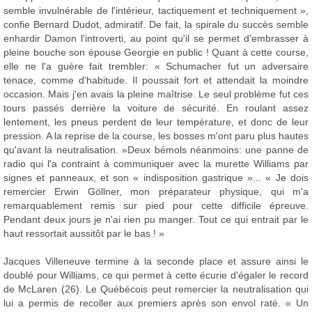
semble invulnérable de l'intérieur, tactiquement et techniquement »,
confie Bernard Dudot, admiratif. De fait, la spirale du succès semble
enhardir Damon l'introverti, au point qu'il se permet d'embrasser à
pleine bouche son épouse Georgie en public ! Quant à cette course,
elle ne l'a guère fait trembler: « Schumacher fut un adversaire
tenace, comme d'habitude. Il poussait fort et attendait la moindre
occasion. Mais j'en avais la pleine maîtrise. Le seul problème fut ces
tours passés derrière la voiture de sécurité. En roulant assez
lentement, les pneus perdent de leur température, et donc de leur
pression. A la reprise de la course, les bosses m'ont paru plus hautes
qu'avant la neutralisation. »Deux bémols néanmoins: une panne de
radio qui l'a contraint à communiquer avec la murette Williams par
signes et panneaux, et son « indisposition gastrique »... « Je dois
remercier Erwin Göllner, mon préparateur physique, qui m'a
remarquablement remis sur pied pour cette difficile épreuve.
Pendant deux jours je n'ai rien pu manger. Tout ce qui entrait par le
haut ressortait aussitôt par le bas ! »
Jacques Villeneuve termine à la seconde place et assure ainsi le
doublé pour Williams, ce qui permet à cette écurie d'égaler le record
de McLaren (26). Le Québécois peut remercier la neutralisation qui
lui a permis de recoller aux premiers après son envol raté. « Un