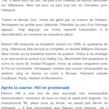
70e: À deux tours du but, Hill jouit d'un matelas de quinze secondes
sur Villeneuve. Alesi est pour sa part trop loin du Canadien pour
l'attaquer.
71ème et dernier tour: Irvine est gêné par un travers de Herbert.
Verstappen en profite pour déborder l'Irlandais au prix d'un freinage
appuyé... trop appuyé, car Irvine reprend l'ascendant à la
réaccélération et conserve sa cinquième place.
Damon Hill empoche sa troisième victoire en 1996, la quatrième de
rang. Villeneuve finit second et complète ce doublé Williams-Renault.
Alesi monte sur la troisième marche du podium. Grâce à sa stratégie
à un seul arrêt et surtout à la Safety Car, Barrichello finit quatrième et
ouvre le score de Jordan-Peugeot. Irvine se classe cinquième avec
la Ferrari survivante. Verstappen achève une course remarquable au
sixième rang et donne un point à Arrows. Viennent ensuite
Coulthard, Panis, Herbert et Montermini.
Après la course: Hill en promenade
Damon Hill a une fois de plus accompli une remarquable
démonstration, dominant de bout en bout le week-end argentin. Ce
championnat 96, placé sous sa férule, ne paraît pas devoir lui
échapper. « Il faut reconnaître que Damon s'est épanoui, car il