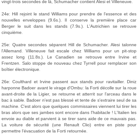
vingt-trois secondes de là, Schumacher contient Alesi et Villeneuve.
24e: Hill rejoint le stand Williams pour prendre de l'essence et des
nouvelles enveloppes (9.6s.). Il conserve la première place car
Berger le suit dans les stands (7.9s.). L'Autrichien se retrouve
cinquième.
25e: Quatre secondes séparent Hill de Schumacher. Alesi talonne
l'Allemand. Villeneuve fait escale chez Williams pour un pit-stop
assez long (11.8s.). Le Canadien se retrouve entre Irvine et
Frentzen. Salo stoppe de nouveau chez Tyrrell pour remplacer son
boîtier électronique.
26e: Coulthard et Irvine passent aux stands pour ravitailler. Diniz
harponne Badoer avant le virage d'Ombu: la Forti décolle sur la roue
avant-droite de la Ligier, se retourne et atterrit sur l'arceau dans le
bac à sable. Badoer n'est pas blessé et tente de s'extraire seul de sa
machine. C'est alors que quelques commissaires viennent lui tirer les
bras alors que ses jambes sont encore dans l'habitacle ! L'Italien les
envoie au diable et parvient à se tirer sans aide de ce mauvais pas.
La voiture de sécurité (une Renault Clio) entre en piste pour
permettre l'évacuation de la Forti retournée.