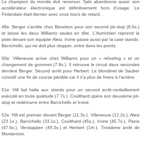
Le champion du monde doit renoncer. Salo abandonne aussi: son
accélérateur électronique est définitivement hors d'usage. Le
Finlandais était dernier avec onze tours de retard...
48e: Berger s'arrête chez Benetton pour son second pit-stop (8.6s.)
et laisse les deux Williams seules en tête. L'Autrichien reprend la
piste devant son équipier Alesi. Irvine passe aussi par la case stands.
Barrichello, qui ne doit plus stopper, entre dans les points.
50e: Villeneuve arrive chez Williams pour un « refueling » et un
changement de gommes (7.8s.). Il retrouve le circuit deux secondes
derrière Berger. Second arrêt pour Herbert. Le blondinet de Sauber
connaît une fin de course pénible car il n'a plus de freins à l'arrière.
51e: Hill fait halte aux stands pour un second arrêt-ravitaillement
exécuté en toute quiétude (7.7s.). Coulthard opère son deuxième pit-
stop et redémarre entre Barrichello et Irvine.
52e: Hill est premier devant Berger (11.3s.), Villeneuve (12.2s.), Alesi
(23.1s.), Barrichello (33.1s.), Coulthard (45s.), Irvine (45.7s.), Panis
(47.6s.), Verstappen (49.3s.) et Herbert (1m.). Troisième arrêt de
Montermini.