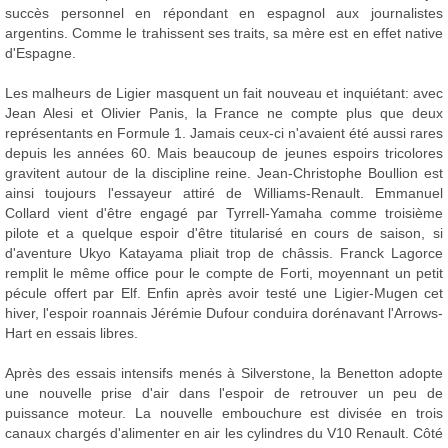
succès personnel en répondant en espagnol aux journalistes
argentins. Comme le trahissent ses traits, sa mère est en effet native
d'Espagne.
Les malheurs de Ligier masquent un fait nouveau et inquiétant: avec
Jean Alesi et Olivier Panis, la France ne compte plus que deux
représentants en Formule 1. Jamais ceux-ci n'avaient été aussi rares
depuis les années 60. Mais beaucoup de jeunes espoirs tricolores
gravitent autour de la discipline reine. Jean-Christophe Boullion est
ainsi toujours l'essayeur attiré de Williams-Renault. Emmanuel
Collard vient d'être engagé par Tyrrell-Yamaha comme troisième
pilote et a quelque espoir d'être titularisé en cours de saison, si
d'aventure Ukyo Katayama pliait trop de châssis. Franck Lagorce
remplit le même office pour le compte de Forti, moyennant un petit
pécule offert par Elf. Enfin après avoir testé une Ligier-Mugen cet
hiver, l'espoir roannais Jérémie Dufour conduira dorénavant l'Arrows-
Hart en essais libres.
Après des essais intensifs menés à Silverstone, la Benetton adopte
une nouvelle prise d'air dans l'espoir de retrouver un peu de
puissance moteur. La nouvelle embouchure est divisée en trois
canaux chargés d'alimenter en air les cylindres du V10 Renault. Côté