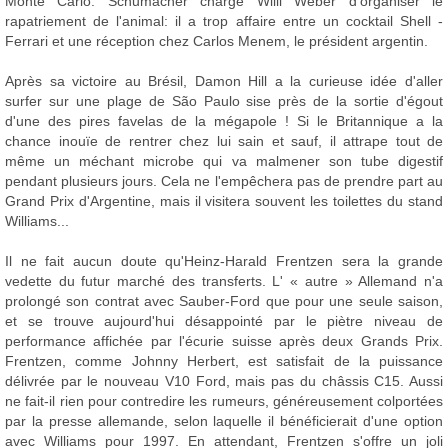
Monte Carlo. Schumacher charge Willi Weber d'organiser le
rapatriement de l'animal: il a trop affaire entre un cocktail Shell -
Ferrari et une réception chez Carlos Menem, le président argentin.
Après sa victoire au Brésil, Damon Hill a la curieuse idée d'aller
surfer sur une plage de São Paulo sise près de la sortie d'égout
d'une des pires favelas de la mégapole ! Si le Britannique a la
chance inouïe de rentrer chez lui sain et sauf, il attrape tout de
même un méchant microbe qui va malmener son tube digestif
pendant plusieurs jours. Cela ne l'empêchera pas de prendre part au
Grand Prix d'Argentine, mais il visitera souvent les toilettes du stand
Williams...
Il ne fait aucun doute qu'Heinz-Harald Frentzen sera la grande
vedette du futur marché des transferts. L' « autre » Allemand n'a
prolongé son contrat avec Sauber-Ford que pour une seule saison,
et se trouve aujourd'hui désappointé par le piètre niveau de
performance affichée par l'écurie suisse après deux Grands Prix.
Frentzen, comme Johnny Herbert, est satisfait de la puissance
délivrée par le nouveau V10 Ford, mais pas du châssis C15. Aussi
ne fait-il rien pour contredire les rumeurs, généreusement colportées
par la presse allemande, selon laquelle il bénéficierait d'une option
avec Williams pour 1997. En attendant, Frentzen s'offre un joli