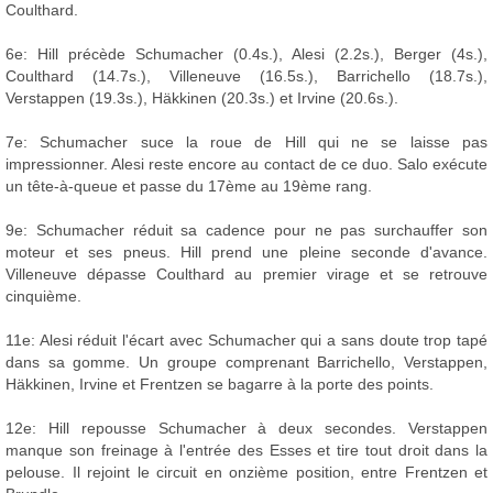
Coulthard.
6e: Hill précède Schumacher (0.4s.), Alesi (2.2s.), Berger (4s.),
Coulthard (14.7s.), Villeneuve (16.5s.), Barrichello (18.7s.),
Verstappen (19.3s.), Häkkinen (20.3s.) et Irvine (20.6s.).
7e: Schumacher suce la roue de Hill qui ne se laisse pas
impressionner. Alesi reste encore au contact de ce duo. Salo exécute
un tête-à-queue et passe du 17ème au 19ème rang.
9e: Schumacher réduit sa cadence pour ne pas surchauffer son
moteur et ses pneus. Hill prend une pleine seconde d'avance.
Villeneuve dépasse Coulthard au premier virage et se retrouve
cinquième.
11e: Alesi réduit l'écart avec Schumacher qui a sans doute trop tapé
dans sa gomme. Un groupe comprenant Barrichello, Verstappen,
Häkkinen, Irvine et Frentzen se bagarre à la porte des points.
12e: Hill repousse Schumacher à deux secondes. Verstappen
manque son freinage à l'entrée des Esses et tire tout droit dans la
pelouse. Il rejoint le circuit en onzième position, entre Frentzen et