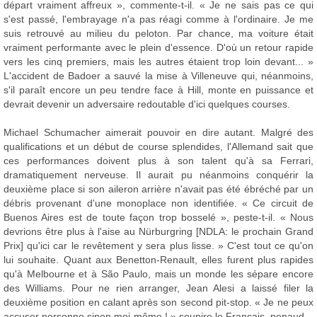
départ vraiment affreux », commente-t-il. « Je ne sais pas ce qui
s'est passé, l'embrayage n'a pas réagi comme à l'ordinaire. Je me
suis retrouvé au milieu du peloton. Par chance, ma voiture était
vraiment performante avec le plein d'essence. D'où un retour rapide
vers les cinq premiers, mais les autres étaient trop loin devant... »
L'accident de Badoer a sauvé la mise à Villeneuve qui, néanmoins,
s'il paraît encore un peu tendre face à Hill, monte en puissance et
devrait devenir un adversaire redoutable d'ici quelques courses.
Michael Schumacher aimerait pouvoir en dire autant. Malgré des
qualifications et un début de course splendides, l'Allemand sait que
ces performances doivent plus à son talent qu'à sa Ferrari,
dramatiquement nerveuse. Il aurait pu néanmoins conquérir la
deuxième place si son aileron arrière n'avait pas été ébréché par un
débris provenant d'une monoplace non identifiée. « Ce circuit de
Buenos Aires est de toute façon trop bosselé », peste-t-il. « Nous
devrions être plus à l'aise au Nürburgring [NDLA: le prochain Grand
Prix] qu'ici car le revêtement y sera plus lisse. » C'est tout ce qu'on
lui souhaite. Quant aux Benetton-Renault, elles furent plus rapides
qu'à Melbourne et à São Paulo, mais un monde les sépare encore
des Williams. Pour ne rien arranger, Jean Alesi a laissé filer la
deuxième position en calant après son second pit-stop. « Je ne peux
accuser personne sinon moi-même ! » soupire le Français, penaud.