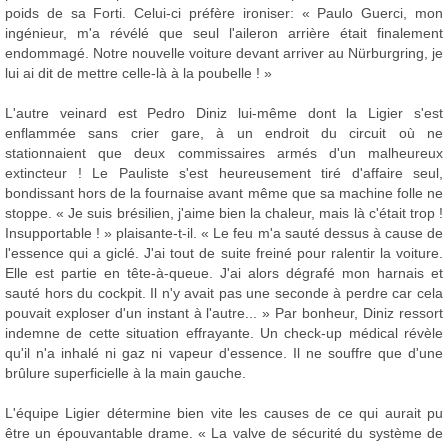
poids de sa Forti. Celui-ci préfère ironiser: « Paulo Guerci, mon
ingénieur, m'a révélé que seul l'aileron arrière était finalement
endommagé. Notre nouvelle voiture devant arriver au Nürburgring, je
lui ai dit de mettre celle-là à la poubelle ! »
L'autre veinard est Pedro Diniz lui-même dont la Ligier s'est
enflammée sans crier gare, à un endroit du circuit où ne
stationnaient que deux commissaires armés d'un malheureux
extincteur ! Le Pauliste s'est heureusement tiré d'affaire seul,
bondissant hors de la fournaise avant même que sa machine folle ne
stoppe. « Je suis brésilien, j'aime bien la chaleur, mais là c'était trop !
Insupportable ! » plaisante-t-il. « Le feu m'a sauté dessus à cause de
l'essence qui a giclé. J'ai tout de suite freiné pour ralentir la voiture.
Elle est partie en tête-à-queue. J'ai alors dégrafé mon harnais et
sauté hors du cockpit. Il n'y avait pas une seconde à perdre car cela
pouvait exploser d'un instant à l'autre... » Par bonheur, Diniz ressort
indemne de cette situation effrayante. Un check-up médical révèle
qu'il n'a inhalé ni gaz ni vapeur d'essence. Il ne souffre que d'une
brûlure superficielle à la main gauche.
L'équipe Ligier détermine bien vite les causes de ce qui aurait pu
être un épouvantable drame. « La valve de sécurité du système de