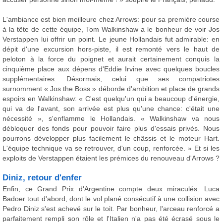
L'ambiance est bien meilleure chez Arrows: pour sa première course
à la tête de cette équipe, Tom Walkinshaw a le bonheur de voir Jos
Verstappen lui offrir un point. Le jeune Hollandais fut admirable: en
dépit d'une excursion hors-piste, il est remonté vers le haut de
peloton à la force du poignet et aurait certainement conquis la
cinquième place aux dépens d'Eddie Irvine avec quelques boucles
supplémentaires. Désormais, celui que ses compatriotes
surnomment « Jos the Boss » déborde d'ambition et place de grands
espoirs en Walkinshaw: « C'est quelqu'un qui a beaucoup d'énergie,
qui va de l'avant, son arrivée est plus qu'une chance: c'était une
nécessité », s'enflamme le Hollandais. « Walkinshaw va nous
débloquer des fonds pour pouvoir faire plus d'essais privés. Nous
pourrons développer plus facilement le châssis et le moteur Hart.
L'équipe technique va se retrouver, d'un coup, renforcée. » Et si les
exploits de Verstappen étaient les prémices du renouveau d'Arrows ?
Diniz, retour d'enfer
Enfin, ce Grand Prix d'Argentine compte deux miraculés. Luca
Badoer tout d'abord, dont le vol plané consécutif à une collision avec
Pedro Diniz s'est achevé sur le toit. Par bonheur, l'arceau renforcé a
parfaitement rempli son rôle et l'Italien n'a pas été écrasé sous le