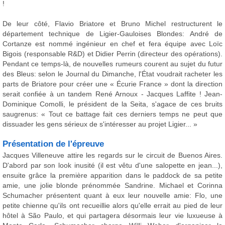
!
De leur côté, Flavio Briatore et Bruno Michel restructurent le
département technique de Ligier-Gauloises Blondes: André de
Cortanze est nommé ingénieur en chef et fera équipe avec Loïc
Bigois (responsable R&D) et Didier Perrin (directeur des opérations).
Pendant ce temps-là, de nouvelles rumeurs courent au sujet du futur
des Bleus: selon le Journal du Dimanche, l'État voudrait racheter les
parts de Briatore pour créer une « Écurie France » dont la direction
serait confiée à un tandem René Arnoux - Jacques Laffite ! Jean-
Dominique Comolli, le président de la Seita, s'agace de ces bruits
saugrenus: « Tout ce battage fait ces derniers temps ne peut que
dissuader les gens sérieux de s'intéresser au projet Ligier... »
Présentation de l'épreuve
Jacques Villeneuve attire les regards sur le circuit de Buenos Aires.
D'abord par son look inusité (il est vêtu d'une salopette en jean...),
ensuite grâce la première apparition dans le paddock de sa petite
amie, une jolie blonde prénommée Sandrine. Michael et Corinna
Schumacher présentent quant à eux leur nouvelle amie: Flo, une
petite chienne qu'ils ont recueillie alors qu'elle errait au pied de leur
hôtel à São Paulo, et qui partagera désormais leur vie luxueuse à