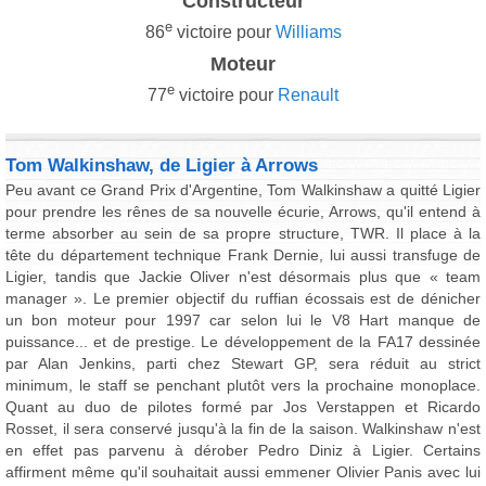
Constructeur
e
86
victoire pour
Williams
Moteur
e
77
victoire pour
Renault
Tom Walkinshaw, de Ligier à Arrows
Peu avant ce Grand Prix d'Argentine, Tom Walkinshaw a quitté Ligier
pour prendre les rênes de sa nouvelle écurie, Arrows, qu'il entend à
terme absorber au sein de sa propre structure, TWR. Il place à la
tête du département technique Frank Dernie, lui aussi transfuge de
Ligier, tandis que Jackie Oliver n'est désormais plus que « team
manager ». Le premier objectif du ruffian écossais est de dénicher
un bon moteur pour 1997 car selon lui le V8 Hart manque de
puissance... et de prestige. Le développement de la FA17 dessinée
par Alan Jenkins, parti chez Stewart GP, sera réduit au strict
minimum, le staff se penchant plutôt vers la prochaine monoplace.
Quant au duo de pilotes formé par Jos Verstappen et Ricardo
Rosset, il sera conservé jusqu'à la fin de la saison. Walkinshaw n'est
en effet pas parvenu à dérober Pedro Diniz à Ligier. Certains
affirment même qu'il souhaitait aussi emmener Olivier Panis avec lui