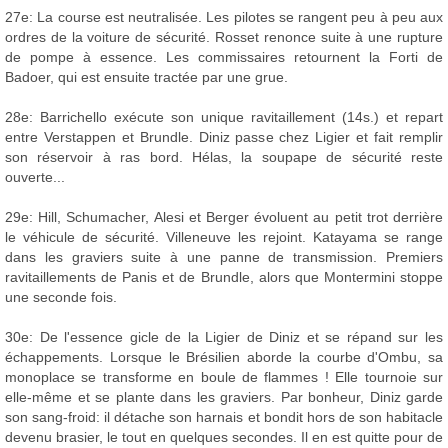
27e: La course est neutralisée. Les pilotes se rangent peu à peu aux
ordres de la voiture de sécurité. Rosset renonce suite à une rupture
de pompe à essence. Les commissaires retournent la Forti de
Badoer, qui est ensuite tractée par une grue.
28e: Barrichello exécute son unique ravitaillement (14s.) et repart
entre Verstappen et Brundle. Diniz passe chez Ligier et fait remplir
son réservoir à ras bord. Hélas, la soupape de sécurité reste
ouverte...
29e: Hill, Schumacher, Alesi et Berger évoluent au petit trot derrière
le véhicule de sécurité. Villeneuve les rejoint. Katayama se range
dans les graviers suite à une panne de transmission. Premiers
ravitaillements de Panis et de Brundle, alors que Montermini stoppe
une seconde fois.
30e: De l'essence gicle de la Ligier de Diniz et se répand sur les
échappements. Lorsque le Brésilien aborde la courbe d'Ombu, sa
monoplace se transforme en boule de flammes ! Elle tournoie sur
elle-même et se plante dans les graviers. Par bonheur, Diniz garde
son sang-froid: il détache son harnais et bondit hors de son habitacle
devenu brasier, le tout en quelques secondes. Il en est quitte pour de