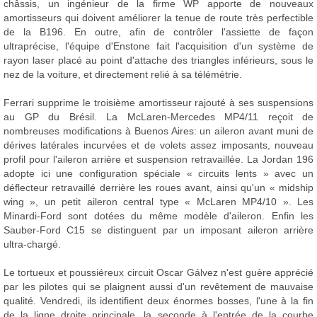
châssis, un ingénieur de la firme WP apporte de nouveaux
amortisseurs qui doivent améliorer la tenue de route très perfectible
de la B196. En outre, afin de contrôler l'assiette de façon
ultraprécise, l'équipe d'Enstone fait l'acquisition d'un système de
rayon laser placé au point d'attache des triangles inférieurs, sous le
nez de la voiture, et directement relié à sa télémétrie.
Ferrari supprime le troisième amortisseur rajouté à ses suspensions
au GP du Brésil. La McLaren-Mercedes MP4/11 reçoit de
nombreuses modifications à Buenos Aires: un aileron avant muni de
dérives latérales incurvées et de volets assez imposants, nouveau
profil pour l'aileron arrière et suspension retravaillée. La Jordan 196
adopte ici une configuration spéciale « circuits lents » avec un
déflecteur retravaillé derrière les roues avant, ainsi qu'un « midship
wing », un petit aileron central type « McLaren MP4/10 ». Les
Minardi-Ford sont dotées du même modèle d'aileron. Enfin les
Sauber-Ford C15 se distinguent par un imposant aileron arrière
ultra-chargé.
Le tortueux et poussiéreux circuit Oscar Gálvez n'est guère apprécié
par les pilotes qui se plaignent aussi d'un revêtement de mauvaise
qualité. Vendredi, ils identifient deux énormes bosses, l'une à la fin
de la ligne droite principale, la seconde à l'entrée de la courbe