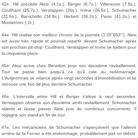
42e: Hill précède Alesi (4.1s.), Berger (6.7s.), Villeneuve (7.8s.),
Coulthard (25.7s.), Verstappen (26s.), Irvine (26.5s.), Schumacher
(31.6s.), Barrichello (34.8s.), Herbert (36.2s.), Panis (41.3s.) et
Montermini (-1t.).
44e: Hill réalise son meilleur chrono de la journée (1'29''653'''). Alesi
est aussi très rapide et pourrait repartir devant Schumacher après
son prochain pit-stop. Coulthard, Verstappen et Irvine se battent pour
la cinquième place.
45e: Alesi arrive chez Benetton pour son deuxième ravitaillement.
Tout se passe bien jusqu'à ce qu'il cale au redémarrage.
L'Avignonnais se relance après vingt secondes d'immobilisation et se
retrouve une fois de plus derrière Schumacher.
46e: L'intervalle entre Hill et Berger s'élève à neuf secondes.
Verstappen observe son deuxième arrêt-ravitaillement. Schumacher
ralentit et laisse passer Alesi puis de nombreux concurrents. Il
regagne son stand en fin de tour.
47e: Les mécaniciens de Schumacher s'aperçoivent que l'aileron
arrière de la Ferrari a été endommagé, probablement pas un débris.