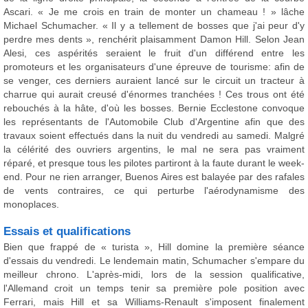
Ascari. « Je me crois en train de monter un chameau ! » lâche
Michael Schumacher. « Il y a tellement de bosses que j'ai peur d'y
perdre mes dents », renchérit plaisamment Damon Hill. Selon Jean
Alesi, ces aspérités seraient le fruit d'un différend entre les
promoteurs et les organisateurs d'une épreuve de tourisme: afin de
se venger, ces derniers auraient lancé sur le circuit un tracteur à
charrue qui aurait creusé d'énormes tranchées ! Ces trous ont été
rebouchés à la hâte, d'où les bosses. Bernie Ecclestone convoque
les représentants de l'Automobile Club d'Argentine afin que des
travaux soient effectués dans la nuit du vendredi au samedi. Malgré
la célérité des ouvriers argentins, le mal ne sera pas vraiment
réparé, et presque tous les pilotes partiront à la faute durant le week-
end. Pour ne rien arranger, Buenos Aires est balayée par des rafales
de vents contraires, ce qui perturbe l'aérodynamisme des
monoplaces.
Essais et qualifications
Bien que frappé de « turista », Hill domine la première séance
d'essais du vendredi. Le lendemain matin, Schumacher s'empare du
meilleur chrono. L'après-midi, lors de la session qualificative,
l'Allemand croit un temps tenir sa première pole position avec
Ferrari, mais Hill et sa Williams-Renault s'imposent finalement