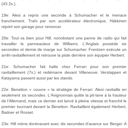
(43.2s.).
19e: Alesi a repris une seconde à Schumacher et le menace
franchement. Trahi par son accélérateur électronique, Häkkinen
rejoint son garage pour renoncer.
20e: Tout va bien pour Hill, nonobstant une panne de radio qui fait
travailler le panneauteur de Williams. L'Anglais possède six
secondes et demie de marge sur Schumacher. Frentzen exécute un
arrêt-ravitaillement et retrouve la piste derrière son équipier Herbert.
21e: Schumacher fait halte chez Ferrari pour son premier
ravitaillement (7s.) et redémarre devant Villeneuve. Verstappen et
Katayama passent aussi par les stands.
22e: Benetton « couvre » la stratégie de Ferrari: Alesi ravitaille en
seulement six secondes. L'Avignonnais quitte la pit-lane à la hauteur
de l'Allemand, mais ce dernier est lancé à pleine vitesse et franchit le
premier tournant devant la Benetton. Ravitaillent également Herbert,
Badoer et Rosset.
23e: Hill mène dorénavant avec dix secondes d'avance sur Berger. A