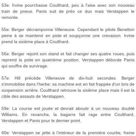
53e: Irvine pourchasse Coulthard, peu à l'aise avec son nouveau
train de pneus. Panis suit de près ce duo mais Verstappen le
remonte.
55e: Berger décramponne Villeneuve. Cependant le pilote Benetton
peine à se maintenir en piste et soupçonne une crevaison. Irvine
prend la sixième place à Coulthard.
56e: Berger rejoint son stand et fait changer ses quatre roues, puis
reprend la piste en quatrième position. Verstappen déborde Panis
qui souffre de survirage.
57e: Hill précède Villeneuve de dix-huit secondes. Berger
s'immobilise dans l'herbe: sa machine est en fait frappée d'un bris de
suspension arrière. Coulthard retrouve la sixième place mais il est la
cible des assauts de Verstappen.
59e: La course est jouée et devrait aboutir à un nouveau doublé
Williams. En revanche, la bagarre fait rage entre Coulthard,
Verstappen et Panis pour le dernier point.
60e: Verstappen se jette à l'intérieur de la première courbe, freine