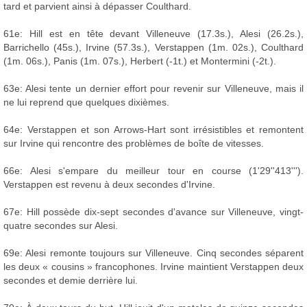
tard et parvient ainsi à dépasser Coulthard.
61e: Hill est en tête devant Villeneuve (17.3s.), Alesi (26.2s.),
Barrichello (45s.), Irvine (57.3s.), Verstappen (1m. 02s.), Coulthard
(1m. 06s.), Panis (1m. 07s.), Herbert (-1t.) et Montermini (-2t.).
63e: Alesi tente un dernier effort pour revenir sur Villeneuve, mais il
ne lui reprend que quelques dixièmes.
64e: Verstappen et son Arrows-Hart sont irrésistibles et remontent
sur Irvine qui rencontre des problèmes de boîte de vitesses.
66e: Alesi s'empare du meilleur tour en course (1'29''413''').
Verstappen est revenu à deux secondes d'Irvine.
67e: Hill possède dix-sept secondes d'avance sur Villeneuve, vingt-
quatre secondes sur Alesi.
69e: Alesi remonte toujours sur Villeneuve. Cinq secondes séparent
les deux « cousins » francophones. Irvine maintient Verstappen deux
secondes et demie derrière lui.