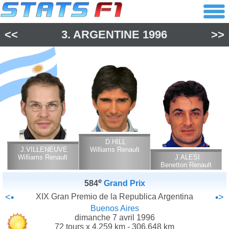
<<
3.
ARGENTINE
1996
>>
D.HILL
J.VILLENEUVE
Williams Renault
Williams Renault
J.ALESI
Benetton Renault
e
584
Grand Prix
<•
XIX Gran Premio de la Republica Argentina
•>
Buenos Aires
dimanche 7 avril 1996
72 tours x 4.259 km - 306.648 km