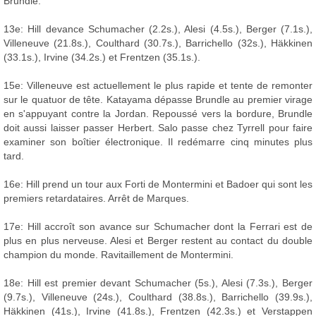
Brundle.
13e: Hill devance Schumacher (2.2s.), Alesi (4.5s.), Berger (7.1s.),
Villeneuve (21.8s.), Coulthard (30.7s.), Barrichello (32s.), Häkkinen
(33.1s.), Irvine (34.2s.) et Frentzen (35.1s.).
15e: Villeneuve est actuellement le plus rapide et tente de remonter
sur le quatuor de tête. Katayama dépasse Brundle au premier virage
en s'appuyant contre la Jordan. Repoussé vers la bordure, Brundle
doit aussi laisser passer Herbert. Salo passe chez Tyrrell pour faire
examiner son boîtier électronique. Il redémarre cinq minutes plus
tard.
16e: Hill prend un tour aux Forti de Montermini et Badoer qui sont les
premiers retardataires. Arrêt de Marques.
17e: Hill accroît son avance sur Schumacher dont la Ferrari est de
plus en plus nerveuse. Alesi et Berger restent au contact du double
champion du monde. Ravitaillement de Montermini.
18e: Hill est premier devant Schumacher (5s.), Alesi (7.3s.), Berger
(9.7s.), Villeneuve (24s.), Coulthard (38.8s.), Barrichello (39.9s.),
Häkkinen (41s.), Irvine (41.8s.), Frentzen (42.3s.) et Verstappen