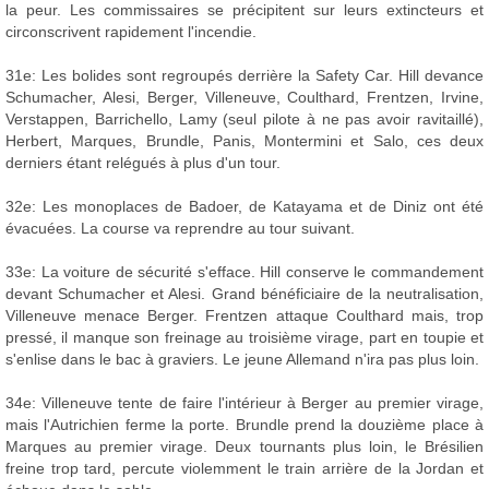
la peur. Les commissaires se précipitent sur leurs extincteurs et
circonscrivent rapidement l'incendie.
31e: Les bolides sont regroupés derrière la Safety Car. Hill devance
Schumacher, Alesi, Berger, Villeneuve, Coulthard, Frentzen, Irvine,
Verstappen, Barrichello, Lamy (seul pilote à ne pas avoir ravitaillé),
Herbert, Marques, Brundle, Panis, Montermini et Salo, ces deux
derniers étant relégués à plus d'un tour.
32e: Les monoplaces de Badoer, de Katayama et de Diniz ont été
évacuées. La course va reprendre au tour suivant.
33e: La voiture de sécurité s'efface. Hill conserve le commandement
devant Schumacher et Alesi. Grand bénéficiaire de la neutralisation,
Villeneuve menace Berger. Frentzen attaque Coulthard mais, trop
pressé, il manque son freinage au troisième virage, part en toupie et
s'enlise dans le bac à graviers. Le jeune Allemand n'ira pas plus loin.
34e: Villeneuve tente de faire l'intérieur à Berger au premier virage,
mais l'Autrichien ferme la porte. Brundle prend la douzième place à
Marques au premier virage. Deux tournants plus loin, le Brésilien
freine trop tard, percute violemment le train arrière de la Jordan et