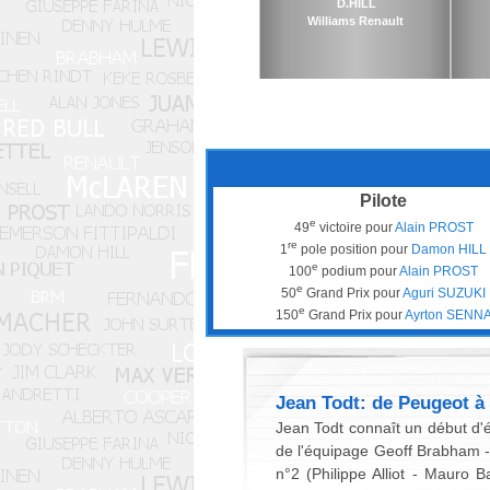
D.HILL
Williams Renault
Pilote
e
49
victoire pour
Alain PROST
re
1
pole position pour
Damon HILL
e
100
podium pour
Alain PROST
e
50
Grand Prix pour
Aguri SUZUKI
e
150
Grand Prix pour
Ayrton SENN
Jean Todt: de Peugeot à 
Jean Todt connaît un début d'é
de l'équipage Geoff Brabham - 
n°2 (Philippe Alliot - Mauro 