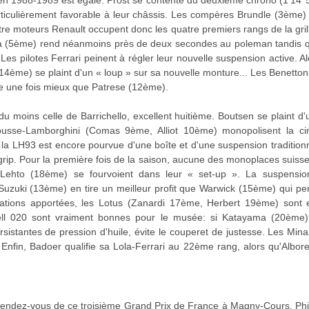
n 1988-1989 est égalé. Prost se contente du deuxième chrono (1'14''524
particulièrement favorable à leur châssis. Les compères Brundle (3ème)
tre moteurs Renault occupent donc les quatre premiers rangs de la gri
a (5ème) rend néanmoins près de deux secondes au poleman tandis qu
 Les pilotes Ferrari peinent à régler leur nouvelle suspension active. 
 (14ème) se plaint d'un « loup » sur sa nouvelle monture... Les Benetton-
e une fois mieux que Patrese (12ème).
u moins celle de Barrichello, excellent huitième. Boutsen se plaint d'
ousse-Lamborghini (Comas 9ème, Alliot 10ème) monopolisent la cin
la LH93 est encore pourvue d'une boîte et d'une suspension tradition
grip. Pour la première fois de la saison, aucune des monoplaces suisses
ehto (18ème) se fourvoient dans leur « set-up ». La suspension
uzuki (13ème) en tire un meilleur profit que Warwick (15ème) qui pe
orations apportées, les Lotus (Zanardi 17ème, Herbert 19ème) sont e
ell 020 sont vraiment bonnes pour le musée: si Katayama (20ème) 
sistantes de pression d'huile, évite le couperet de justesse. Les Mina
Enfin, Badoer qualifie sa Lola-Ferrari au 22ème rang, alors qu'Albore
u rendez-vous de ce troisième Grand Prix de France à Magny-Cours. Ph