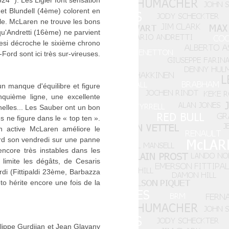
'''). Les Ligier font sensation
 et Blundell (4ème) colorent en
lle. McLaren ne trouve les bons
'Andretti (16ème) ne parvient
Alesi décroche le sixième chrono
Ford sont ici très sur-vireuses.
un manque d'équilibre et figure
quième ligne, une excellente
nelles... Les Sauber ont un bon
 ne figure dans le « top ten ».
 active McLaren améliore le
rd son vendredi sur une panne
ncore très instables dans les
limite les dégâts, de Cesaris
rdi (Fittipaldi 23ème, Barbazza
to hérite encore une fois de la
ilippe Gurdjian et Jean Glavany