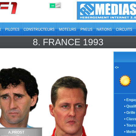
OFF
ON
8.
FRANCE
1993
<•
•
Enga
•
Quali
•
Grill
•
Clas
•
Tours
•
Meill
A.PROST