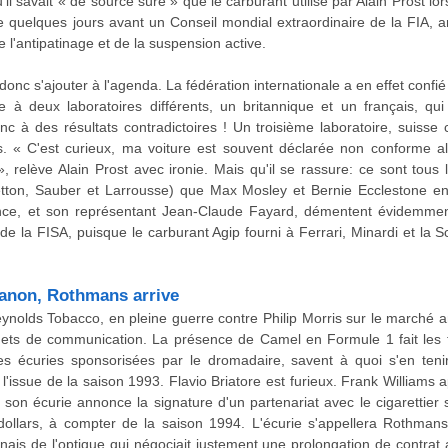
'il savait « de source sûre » que le carburant utilisé par Alain Prost lor
e quelques jours avant un Conseil mondial extraordinaire de la FIA, an
de l'antipatinage et de la suspension active.
donc s'ajouter à l'agenda. La fédération internationale a en effet confié 
e à deux laboratoires différents, un britannique et un français, q
 à des résultats contradictoires ! Un troisième laboratoire, suisse cel
. « C'est curieux, ma voiture est souvent déclarée non conforme alo
 relève Alain Prost avec ironie. Mais qu'il se rassure: ce sont tous le
netton, Sauber et Larrousse) que Max Mosley et Bernie Ecclestone ent
rance, et son représentant Jean-Claude Fayard, démentent évidemment 
de la FISA, puisque le carburant Agip fourni à Ferrari, Minardi et la Scu
Canon, Rothmans arrive
ynolds Tobacco, en pleine guerre contre Philip Morris sur le marché a
gets de communication. La présence de Camel en Formule 1 fait les fr
 les écuries sponsorisées par le dromadaire, savent à quoi s'en teni
l'issue de la saison 1993. Flavio Briatore est furieux. Frank Williams 
 son écurie annonce la signature d'un partenariat avec le cigarettie
dollars, à compter de la saison 1994. L'écurie s'appellera Rothman
nais de l'optique qui négociait justement une prolongation de contrat