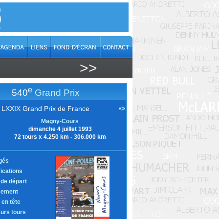
>>
e
540
Grand Prix
LXXIX Grand Prix de France
•>
Magny-Cours
dimanche 4 juillet 1993
72 tours x 4.250 km - 306.000 km
gés
fications
e de départ
sement
 en tête
eurs tours