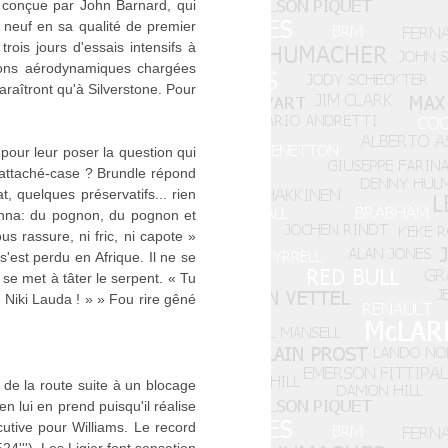
, conçue par John Barnard, qui
is neuf en sa qualité de premier
rois jours d'essais intensifs à
tions aérodynamiques chargées
araîtront qu'à Silverstone. Pour
our leur poser la question qui
e attaché-case ? Brundle répond
, quelques préservatifs... rien
enna: du pognon, du pognon et
s rassure, ni fric, ni capote »
s'est perdu en Afrique. Il ne se
i se met à tâter le serpent. « Tu
es Niki Lauda ! » » Fou rire gêné
t de la route suite à un blocage
n lui en prend puisqu'il réalise
cutive pour Williams. Le record