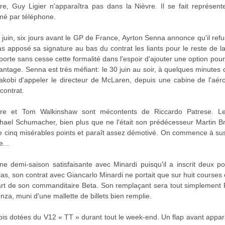
, Guy Ligier n'apparaîtra pas dans la Nièvre. Il se fait représente
mé par téléphone.
juin, six jours avant le GP de France, Ayrton Senna annonce qu'il ref
 apposé sa signature au bas du contrat les liants pour le reste de la s
porte sans cesse cette formalité dans l'espoir d'ajouter une option pou
ntage. Senna est très méfiant: le 30 juin au soir, à quelques minutes
Jakobi d'appeler le directeur de McLaren, depuis une cabine de l'aéro
contrat.
ore et Tom Walkinshaw sont mécontents de Riccardo Patrese. Le 
ael Schumacher, bien plus que ne l'était son prédécesseur Martin Br
que cinq misérables points et paraît assez démotivé. On commence à s
e...
ne demi-saison satisfaisante avec Minardi puisqu'il a inscrit deux po
Hélas, son contrat avec Giancarlo Minardi ne portait que sur huit courses
rt de son commanditaire Beta. Son remplaçant sera tout simplement Pier
za, muni d'une mallette de billets bien remplie.
ois dotées du V12 « TT » durant tout le week-end. Un flap avant appara