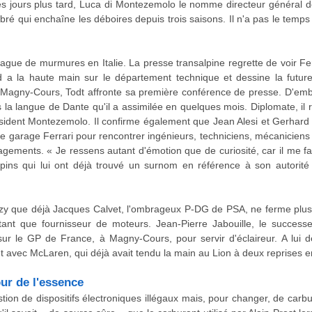
s jours plus tard, Luca di Montezemolo le nomme directeur général de
abré qui enchaîne les déboires depuis trois saisons. Il n'a pas le temps 
vague de murmures en Italie. La presse transalpine regrette de voir F
d a la haute main sur le département technique et dessine la futur
, à Magny-Cours, Todt affronte sa première conférence de presse. D'embl
s la langue de Dante qu'il a assimilée en quelques mois. Diplomate, i
ésident Montezemolo. Il confirme également que Jean Alesi et Gerhard 
le garage Ferrari pour rencontrer ingénieurs, techniciens, mécaniciens 
agements. « Je ressens autant d'émotion que de curiosité, car il me fa
lpins qui lui ont déjà trouvé un surnom en référence à son autorité et
lizy que déjà Jacques Calvet, l'ombrageux P-DG de PSA, ne ferme plus 
nt que fournisseur de moteurs. Jean-Pierre Jabouille, le successeu
sur le GP de France, à Magny-Cours, pour servir d'éclaireur. A lui 
nt avec McLaren, qui déjà avait tendu la main au Lion à deux reprises e
ur de l'essence
stion de dispositifs électroniques illégaux mais, pour changer, de carb