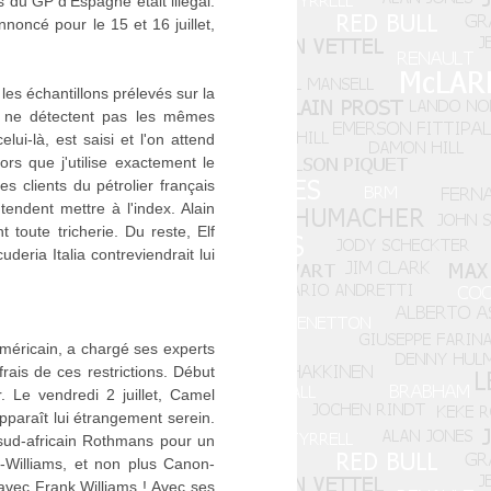
s du GP d'Espagne était illégal.
noncé pour le 15 et 16 juillet,
les échantillons prélevés sur la
ui ne détectent pas les mêmes
ui-là, est saisi et l'on attend
rs que j'utilise exactement le
s clients du pétrolier français
endent mettre à l'index. Alain
toute tricherie. Du reste, Elf
deria Italia contreviendrait lui
méricain, a chargé ses experts
ais de ces restrictions. Début
r. Le vendredi 2 juillet, Camel
apparaît lui étrangement serein.
r sud-africain Rothmans pour un
s-Williams, et non plus Canon-
 avec Frank Williams ! Avec ses