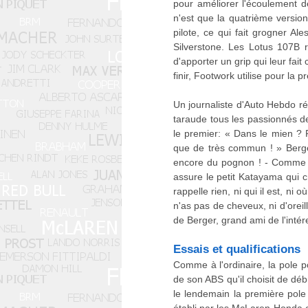
pour améliorer l'écoulement d
n'est que la quatrième version 
pilote, ce qui fait grogner Al
Silverstone. Les Lotus 107B 
d'apporter un grip qui leur fai
finir, Footwork utilise pour la
Un journaliste d'Auto Hebdo r
taraude tous les passionnés de
le premier: « Dans le mien ? P
que de très commun ! » Berge
encore du pognon ! - Comme toi
assure le petit Katayama qui cr
rappelle rien, ni qui il est, ni
n'as pas de cheveux, ni d'oreill
de Berger, grand ami de l'intér
Essais et qualifications
Comme à l'ordinaire, la pole po
de son ABS qu'il choisit de déb
le lendemain la première pole 