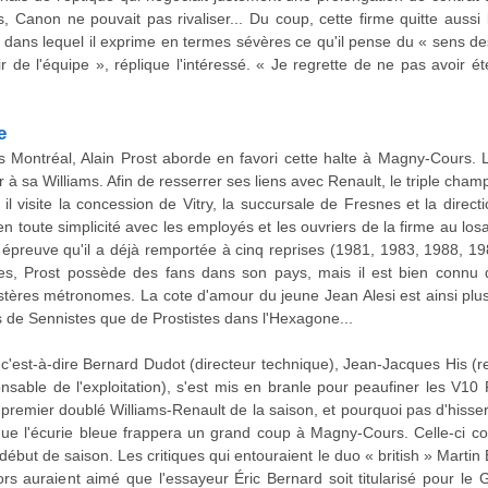
ls, Canon ne pouvait pas rivaliser... Du coup, cette firme quitte auss
ans lequel il exprime en termes sévères ce qu'il pense du « sens des
ir de l'équipe », réplique l'intéressé. « Je regrette de ne pas avoir 
e
Montréal, Alain Prost aborde en favori cette halte à Magny-Cours. Le
à sa Williams. Afin de resserrer ses liens avec Renault, le triple cham
il visite la concession de Vitry, la succursale de Fresnes et la dire
 en toute simplicité avec les employés et les ouvriers de la firme au los
 épreuve qu'il a déjà remportée à cinq reprises (1981, 1983, 1988, 19
tes, Prost possède des fans dans son pays, mais il est bien connu q
tères métronomes. La cote d'amour du jeune Jean Alesi est ainsi plus
 de Sennistes que de Prostistes dans l'Hexagone...
, c'est-à-dire Bernard Dudot (directeur technique), Jean-Jacques His 
nsable de l'exploitation), s'est mis en branle pour peaufiner les V
 le premier doublé Williams-Renault de la saison, et pourquoi pas d'hisser
e l'écurie bleue frappera un grand coup à Magny-Cours. Celle-ci com
début de saison. Les critiques qui entouraient le duo « british » Martin
rs auraient aimé que l'essayeur Éric Bernard soit titularisé pour le 