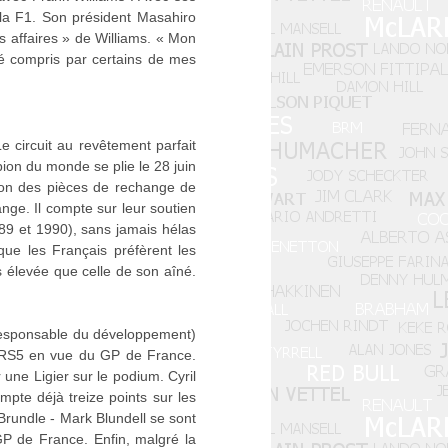
i la F1. Son président Masahiro
 affaires » de Williams. « Mon
été compris par certains de mes
 circuit au revêtement parfait
pion du monde se plie le 28 juin
ction des pièces de rechange de
ange. Il compte sur leur soutien
89 et 1990), sans jamais hélas
ue les Français préfèrent les
 élevée que celle de son aîné.
(responsable du développement)
10 RS5 en vue du GP de France.
 une Ligier sur le podium. Cyril
pte déjà treize points sur les
 Brundle - Mark Blundell se sont
GP de France. Enfin, malgré la