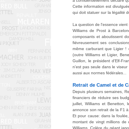
a confidentiellement déclaré qu
Cette information est divulgué
qui doit statuer sur la légalité 
La question de l'essence vient 
Williams de Prost à Barcelon
composants et aboutissent donc
fiévreusement ses conclusions
même carburant que Ligier ! »,
(outre Williams et Ligier, Be
Guillon, le président d'Elf-F
n'est pas seule dans le viseur 
aussi aux normes fédérales...
Retrait de Camel et de 
Depuis plusieurs semaines, Re
financiers de réduire ses bud
juillet, Williams et Benetton,
annonce son retrait de la F1 à 
Et pour cause: dans la foulée,
montant de vingt millions de 
Williams. Colère du géant japo