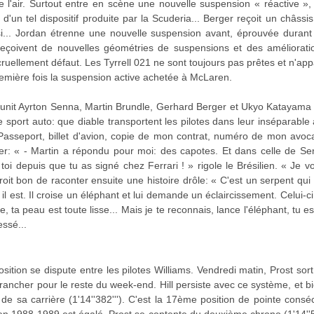
e l'air. Surtout entre en scène une nouvelle suspension « réactive »
d'un tel dispositif produite par la Scuderia... Berger reçoit un châss
esi... Jordan étrenne une nouvelle suspension avant, éprouvée durant t
reçoivent de nouvelles géométries de suspensions et des améliora
t cruellement défaut. Les Tyrrell 021 ne sont toujours pas prêtes et n'app
 première fois la suspension active achetée à McLaren.
éunit Ayrton Senna, Martin Brundle, Gerhard Berger et Ukyo Katayama p
 sport auto: que diable transportent les pilotes dans leur inséparabl
asseport, billet d'avion, copie de mon contrat, numéro de mon avocat
r: « - Martin a répondu pour moi: des capotes. Et dans celle de S
 depuis que tu as signé chez Ferrari ! » rigole le Brésilien. « Je vou
oit bon de raconter ensuite une histoire drôle: « C'est un serpent qui 
 où il est. Il croise un éléphant et lui demande un éclaircissement. Celui-c
e, ta peau est toute lisse... Mais je te reconnais, lance l'éléphant, tu 
essé...
sition se dispute entre les pilotes Williams. Vendredi matin, Prost sor
rancher pour le reste du week-end. Hill persiste avec ce système, et bie
de sa carrière (1'14''382'''). C'est la 17ème position de pointe consé