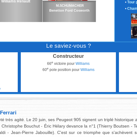
Williams Renault
•
Tour 
M.SCHUMACHER
•
Cham
Benetton Ford Cosworth
Le saviez-vous ?
Constructeur
e
66
victoire pour
Williams
e
60
pole position pour
Williams
A
Ferrari
té très agité. Le 20 juin, ses Peugeot 905 signent un triplé historiqu
Christophe Bouchut - Éric Hélary devance la n°1 (Thierry Boutsen - T
Baldi - Jean-Pierre Jabouille). C'est sur ce triomphe que s'achèvent