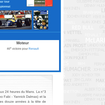
par tour
pionnat
Moteur
e
46
victoire pour
Renault
e aux 24 heures du Mans. La n°3
eo Fabi - Yannick Dalmas) et la
 ses douze années à la tête de