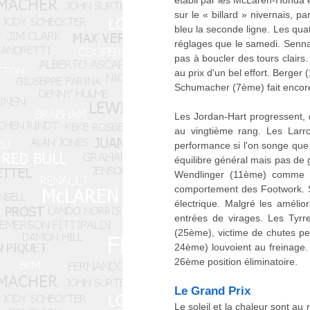
établi par les McLaren-Honda e
sur le « billard » nivernais, 
bleu la seconde ligne. Les qua
réglages que le samedi. Senn
pas à boucler des tours clairs.
au prix d'un bel effort. Berger
Schumacher (7ème) fait encor
Les Jordan-Hart progressent, d
au vingtième rang. Les Larr
performance si l'on songe que 
équilibre général mais pas de 
Wendlinger (11ème) comme L
comportement des Footwork. S
électrique. Malgré les améli
entrées de virages. Les Tyrr
(25ème), victime de chutes per
24ème) louvoient au freinage. 
26ème position éliminatoire.
Le Grand Prix
Le soleil et la chaleur sont a