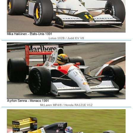
Lotus 102B / Judd EV V8
McLaren MP4/6 / Honda RA121E V12