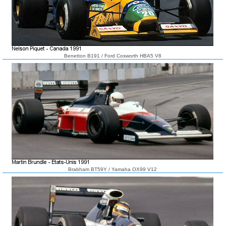
Benetton B191 / Ford Cosworth HBA5 V8
Brabham BT59Y / Yamaha OX99 V12