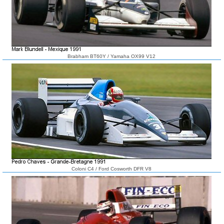
Brabham BT60Y / Yamaha OX99 V12
Coloni C4 / Ford Cosworth DFR V8