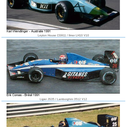
Leyton House CG911 / Ilmor LH10 V10
Ligier JS35 / Lamborghini 3512 V12