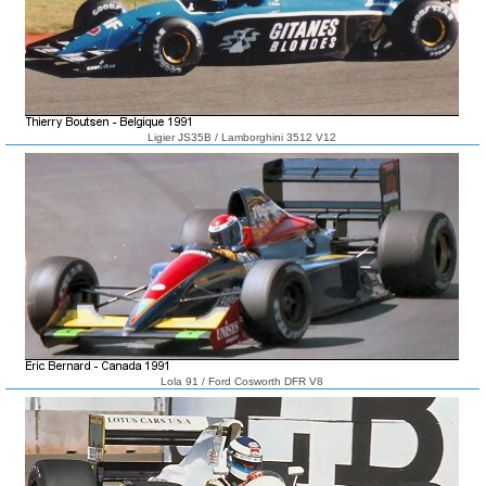
Ligier JS35B / Lamborghini 3512 V12
Lola 91 / Ford Cosworth DFR V8