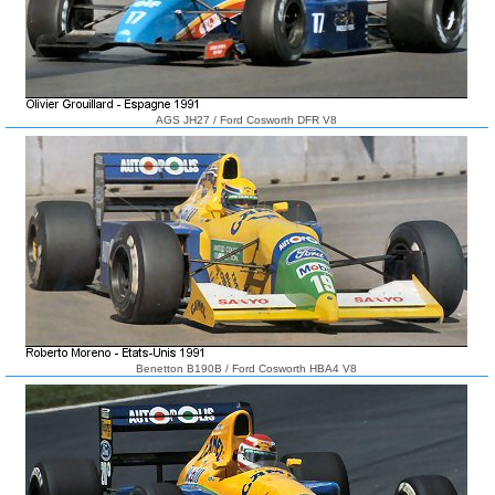
AGS JH27 / Ford Cosworth DFR V8
Benetton B190B / Ford Cosworth HBA4 V8