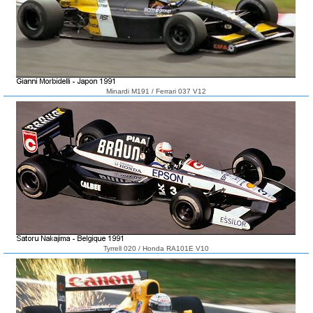
Minardi M191 / Ferrari 037 V12
Tyrrell 020 / Honda RA101E V10