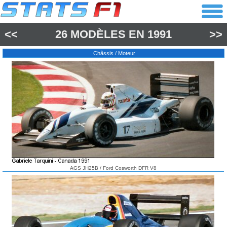
<<
26 MODÈLES EN
1991
>>
Châssis / Moteur
AGS JH25B / Ford Cosworth DFR V8