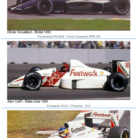
Fondmetal FA1M-E / Ford Cosworth DFR V8
Footwork A11C / Porsche V12