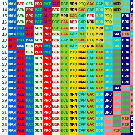
13
MAN
BER
SEN
PRO
PAT
ALE
DCE
MRN
PIQ
GAC
CAP
BOU
MOR
GUG
B
14
MAN
SEN
PRO
PAT
ALE
BER
DCE
MRN
GAC
CAP
BOU
PIQ
MOR
GUG
B
15
MAN
SEN
PRO
PAT
ALE
DCE
MRN
GAC
CAP
BER
BOU
PIQ
GUG
BRU
P
16
MAN
SEN
PRO
PAT
ALE
DCE
GAC
BER
CAP
MRN
BOU
PIQ
GUG
BRU
P
17
MAN
PAT
ALE
SEN
PRO
DCE
GAC
BER
CAP
PIQ
MRN
BOU
GUG
BRU
P
18
MAN
PAT
ALE
SEN
PRO
BER
GAC
CAP
DCE
PIQ
MRN
GUG
BRU
PIR
B
19
ALE
PAT
MAN
SEN
PRO
BER
CAP
DCE
GAC
PIQ
MRN
GUG
BOU
BRU
P
20
ALE
MAN
SEN
PRO
PAT
BER
DCE
CAP
PIQ
MRN
GAC
GUG
BOU
BRU
P
21
MAN
ALE
SEN
PRO
PAT
BER
DCE
PIQ
MRN
CAP
GAC
BOU
MOD
BRU
P
22
MAN
ALE
PAT
SEN
PRO
BER
DCE
PIQ
MRN
CAP
GAC
BOU
MOD
BRU
L
23
MAN
ALE
PAT
SEN
PRO
BER
DCE
PIQ
MRN
CAP
GAC
BOU
MOD
BRU
L
24
MAN
ALE
PAT
SEN
PRO
BER
DCE
PIQ
MRN
CAP
GAC
BOU
MOD
BRU
L
25
MAN
ALE
PAT
SEN
PRO
BER
DCE
PIQ
MRN
CAP
GAC
BOU
MOD
BRU
L
26
MAN
ALE
PAT
SEN
PRO
BER
DCE
PIQ
MRN
CAP
GAC
BOU
MOD
BRU
L
27
MAN
ALE
PAT
SEN
PRO
BER
DCE
PIQ
MRN
CAP
GAC
BOU
BRU
LEH
M
28
MAN
ALE
PAT
SEN
PRO
BER
DCE
MRN
CAP
GAC
BOU
BRU
LEH
MOD
P
29
MAN
ALE
PAT
SEN
PRO
BER
DCE
MRN
CAP
GAC
BOU
BRU
LEH
MOD
P
30
MAN
ALE
PAT
SEN
PRO
BER
DCE
MRN
CAP
GAC
BOU
BRU
LEH
MOD
P
31
MAN
ALE
PAT
SEN
PRO
BER
DCE
MRN
CAP
GAC
BOU
BRU
LEH
MOD
P
32
MAN
ALE
PAT
SEN
PRO
BER
DCE
MRN
CAP
GAC
BOU
LEH
MOD
PIR
B
33
MAN
ALE
PAT
SEN
PRO
BER
DCE
MRN
CAP
GAC
BOU
LEH
MOD
PIR
B
34
MAN
ALE
PAT
SEN
PRO
BER
DCE
MRN
CAP
GAC
BOU
LEH
PIR
MOD
B