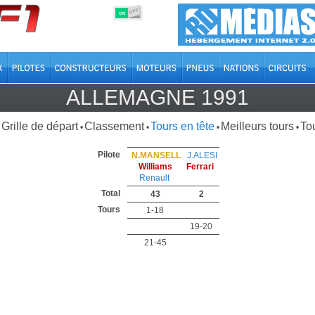
OFF
ON
ALLEMAGNE 1991
Grille de départ
Classement
Tours en tête
Meilleurs tours
Tou
•
•
•
•
Pilote
N.MANSELL
J.ALESI
Williams
Ferrari
Renault
Total
43
2
Tours
1-18
19-20
21-45