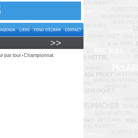
>>
r par tour
Championnat
•