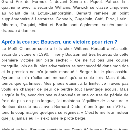
Grand Prix de Formule 1 devant Senna et Piquet. Patrese finit
quatrième avec la seconde Williams. Warwick se classe cinquième
au volant de la Lotus-Lamborghini. Bernard ramène un point
supplémentaire à Larrousse. Donnelly, Gugelmin, Caffi, Pirro, Larini,
Alboreto, Tarquini, Alliot et Barilla sont également salués par le
drapeau à damiers.
Après la course: Boutsen, une victoire pour rien ?
Le Moët Chandon coule à flots chez Williams-Renault après cette
seconde victoire en 1990. Thierry Boutsen est très heureux de cette
première victoire sur piste sèche: « Ce ne fut pas une course
tranquille, loin de là. Mes adversaires se sont succédé dans mon dos
et la pression ne m'a jamais manqué ! Berger fut le plus assidu.
Ayrton ne m'a réellement menacé qu'une seule fois. Mais il était
temps que ça finisse. Mes pneus étaient à la limite. Je n'avais pas
voulu en changer de peur de perdre tout l'avantage acquis. Mais
jusqu'à la fin, avec des pneus éprouvés et une course de pédale de
frein de plus en plus longue, j'ai maintenu l'équilibre de la voiture. »
Boutsen discute aussi avec Bernard Dudot, étonné que son V10 ait
tenu le coup malgré quelques surrégimes. « C'est le meilleur moteur
que j'ai jamais eu ! » s'exclame le pilote belge.
Malgré sa joie, Boutsen constate que Frank Williams et Patrick Head