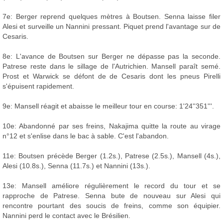
7e: Berger reprend quelques mètres à Boutsen. Senna laisse filer
Alesi et surveille un Nannini pressant. Piquet prend l'avantage sur de
Cesaris.
8e: L'avance de Boutsen sur Berger ne dépasse pas la seconde.
Patrese reste dans le sillage de l'Autrichien. Mansell paraît semé.
Prost et Warwick se défont de de Cesaris dont les pneus Pirelli
s'épuisent rapidement.
9e: Mansell réagit et abaisse le meilleur tour en course: 1'24''351'''.
10e: Abandonné par ses freins, Nakajima quitte la route au virage
n°12 et s'enlise dans le bac à sable. C'est l'abandon.
11e: Boutsen précède Berger (1.2s.), Patrese (2.5s.), Mansell (4s.),
Alesi (10.8s.), Senna (11.7s.) et Nannini (13s.).
13e: Mansell améliore régulièrement le record du tour et se
rapproche de Patrese. Senna bute de nouveau sur Alesi qui
rencontre pourtant des soucis de freins, comme son équipier.
Nannini perd le contact avec le Brésilien.