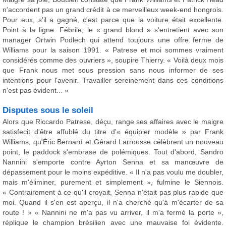
n'accordent pas un grand crédit à ce merveilleux week-end hongrois.
Pour eux, s'il a gagné, c'est parce que la voiture était excellente.
Point à la ligne. Fébrile, le « grand blond » s'entretient avec son
manager Ortwin Podlech qui attend toujours une offre ferme de
Williams pour la saison 1991. « Patrese et moi sommes vraiment
considérés comme des ouvriers », soupire Thierry. « Voilà deux mois
que Frank nous met sous pression sans nous informer de ses
intentions pour l'avenir. Travailler sereinement dans ces conditions
n'est pas évident... »
Disputes sous le soleil
Alors que Riccardo Patrese, déçu, range ses affaires avec le maigre
satisfecit d'être affublé du titre d'« équipier modèle » par Frank
Williams, qu'Éric Bernard et Gérard Larrousse célèbrent un nouveau
point, le paddock s'embrase de polémiques. Tout d'abord, Sandro
Nannini s'emporte contre Ayrton Senna et sa manœuvre de
dépassement pour le moins expéditive. « Il n'a pas voulu me doubler,
mais m'éliminer, purement et simplement », fulmine le Siennois.
« Contrairement à ce qu'il croyait, Senna n'était pas plus rapide que
moi. Quand il s'en est aperçu, il n'a cherché qu'à m'écarter de sa
route ! » « Nannini ne m'a pas vu arriver, il m'a fermé la porte »,
réplique le champion brésilien avec une mauvaise foi évidente.