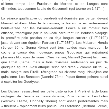
sixième temps. Les Eurobrun de Moreno et de Langes sont
éliminées, tout comme la Life de Giacomelli (qui tourne en 1'41'''...).
La séance qualificative du vendredi est dominée par Berger devant
Mansell et Alesi. Mais le lendemain, la hiérarchie est entièrement
bouleversée par les Williams-Renault. Grâce à un moteur très
efficace, transfiguré par le nouveau carburant Elf, Boutsen s'adjuge
la première pole position de sa déjà longue carrière (1'17''919''')
juste devant son équipier Patrese (1'17''955'''). Les McLaren-Honda
(Berger 3ème, Senna 4ème) sont très rapides mais manquent le
coche à cause des nouveaux pneus Goodyear qui entraînent
plusieurs blocages de roues. Chez Ferrari, Mansell (5ème) fait mieux
que Prost (8ème, mais à trois dixièmes seulement) au prix de
quelques figures. Alesi attaque selon ses dires « comme un fou »,
mais, malgré ses Pirelli, rétrograde au sixième rang. Nakajima est
quinzième. Les Benetton (Nannini 7ème, Piquet 9ème) peinent aussi
à exploiter les Goodyear.
Les Dallara ressuscitent sur cette piste grâce à Pirelli et à de bons
réglages: de Cesaris se classe dixième, Pirro treizième. Les Lotus
(Warwick 11ème, Donnelly 18ème) sont assez performantes mais
« fusillent » rapidement leurs pneus. Les Larrousse (Bernard 12ème,