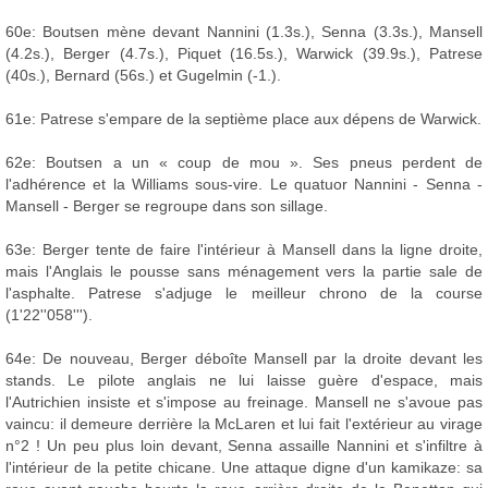
60e: Boutsen mène devant Nannini (1.3s.), Senna (3.3s.), Mansell
(4.2s.), Berger (4.7s.), Piquet (16.5s.), Warwick (39.9s.), Patrese
(40s.), Bernard (56s.) et Gugelmin (-1.).
61e: Patrese s'empare de la septième place aux dépens de Warwick.
62e: Boutsen a un « coup de mou ». Ses pneus perdent de
l'adhérence et la Williams sous-vire. Le quatuor Nannini - Senna -
Mansell - Berger se regroupe dans son sillage.
63e: Berger tente de faire l'intérieur à Mansell dans la ligne droite,
mais l'Anglais le pousse sans ménagement vers la partie sale de
l'asphalte. Patrese s'adjuge le meilleur chrono de la course
(1'22''058''').
64e: De nouveau, Berger déboîte Mansell par la droite devant les
stands. Le pilote anglais ne lui laisse guère d'espace, mais
l'Autrichien insiste et s'impose au freinage. Mansell ne s'avoue pas
vaincu: il demeure derrière la McLaren et lui fait l'extérieur au virage
n°2 ! Un peu plus loin devant, Senna assaille Nannini et s'infiltre à
l'intérieur de la petite chicane. Une attaque digne d'un kamikaze: sa