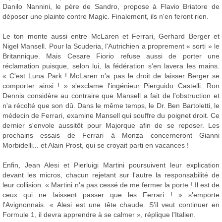
Danilo Nannini, le père de Sandro, propose à Flavio Briatore de
déposer une plainte contre Magic. Finalement, ils n'en feront rien.
Le ton monte aussi entre McLaren et Ferrari, Gerhard Berger et
Nigel Mansell. Pour la Scuderia, l'Autrichien a proprement « sorti » le
Britannique. Mais Cesare Fiorio refuse aussi de porter une
réclamation puisque, selon lui, la fédération s'en lavera les mains.
« C'est Luna Park ! McLaren n'a pas le droit de laisser Berger se
comporter ainsi ! » s'exclame l'ingénieur Pierguido Castelli. Ron
Dennis considère au contraire que Mansell a fait de l'obstruction et
n'a récolté que son dû. Dans le même temps, le Dr. Ben Bartoletti, le
médecin de Ferrari, examine Mansell qui souffre du poignet droit. Ce
dernier s'envole aussitôt pour Majorque afin de se reposer. Les
prochains essais de Ferrari à Monza concerneront Gianni
Morbidelli... et Alain Prost, qui se croyait parti en vacances !
Enfin, Jean Alesi et Pierluigi Martini poursuivent leur explication
devant les micros, chacun rejetant sur l'autre la responsabilité de
leur collision. « Martini n'a pas cessé de me fermer la porte ! Il est de
ceux qui ne laissent passer que les Ferrari ! » s'emporte
l'Avignonnais. « Alesi est une tête chaude. S'il veut continuer en
Formule 1, il devra apprendre à se calmer », réplique l'Italien.