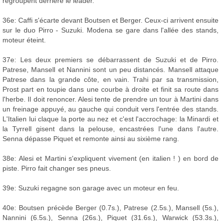
regroupent derrière le leader.
36e: Caffi s'écarte devant Boutsen et Berger. Ceux-ci arrivent ensuite
sur le duo Pirro - Suzuki. Modena se gare dans l'allée des stands,
moteur éteint.
37e: Les deux premiers se débarrassent de Suzuki et de Pirro.
Patrese, Mansell et Nannini sont un peu distancés. Mansell attaque
Patrese dans la grande côte, en vain. Trahi par sa transmission,
Prost part en toupie dans une courbe à droite et finit sa route dans
l'herbe. Il doit renoncer. Alesi tente de prendre un tour à Martini dans
un freinage appuyé, au gauche qui conduit vers l'entrée des stands.
L'Italien lui claque la porte au nez et c'est l'accrochage: la Minardi et
la Tyrrell gisent dans la pelouse, encastrées l'une dans l'autre.
Senna dépasse Piquet et remonte ainsi au sixième rang.
38e: Alesi et Martini s'expliquent vivement (en italien ! ) en bord de
piste. Pirro fait changer ses pneus.
39e: Suzuki regagne son garage avec un moteur en feu.
40e: Boutsen précède Berger (0.7s.), Patrese (2.5s.), Mansell (5s.),
Nannini (6.5s.), Senna (26s.), Piquet (31.6s.), Warwick (53.3s.),