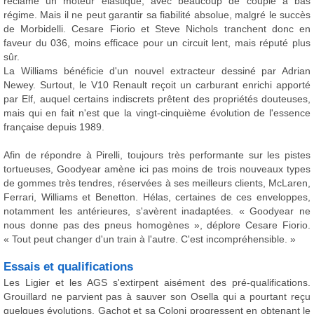
réclame un moteur élastique, avec beaucoup de couple à bas
régime. Mais il ne peut garantir sa fiabilité absolue, malgré le succès
de Morbidelli. Cesare Fiorio et Steve Nichols tranchent donc en
faveur du 036, moins efficace pour un circuit lent, mais réputé plus
sûr.
La Williams bénéficie d'un nouvel extracteur dessiné par Adrian
Newey. Surtout, le V10 Renault reçoit un carburant enrichi apporté
par Elf, auquel certains indiscrets prêtent des propriétés douteuses,
mais qui en fait n'est que la vingt-cinquième évolution de l'essence
française depuis 1989.
Afin de répondre à Pirelli, toujours très performante sur les pistes
tortueuses, Goodyear amène ici pas moins de trois nouveaux types
de gommes très tendres, réservées à ses meilleurs clients, McLaren,
Ferrari, Williams et Benetton. Hélas, certaines de ces enveloppes,
notamment les antérieures, s'avèrent inadaptées. « Goodyear ne
nous donne pas des pneus homogènes », déplore Cesare Fiorio.
« Tout peut changer d'un train à l'autre. C'est incompréhensible. »
Essais et qualifications
Les Ligier et les AGS s'extirpent aisément des pré-qualifications.
Grouillard ne parvient pas à sauver son Osella qui a pourtant reçu
quelques évolutions. Gachot et sa Coloni progressent en obtenant le