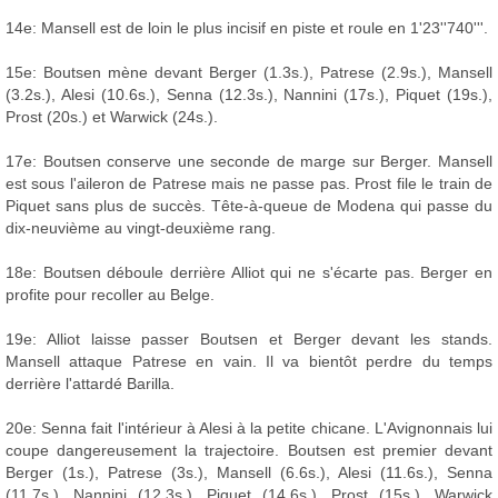
14e: Mansell est de loin le plus incisif en piste et roule en 1'23''740'''.
15e: Boutsen mène devant Berger (1.3s.), Patrese (2.9s.), Mansell
(3.2s.), Alesi (10.6s.), Senna (12.3s.), Nannini (17s.), Piquet (19s.),
Prost (20s.) et Warwick (24s.).
17e: Boutsen conserve une seconde de marge sur Berger. Mansell
est sous l'aileron de Patrese mais ne passe pas. Prost file le train de
Piquet sans plus de succès. Tête-à-queue de Modena qui passe du
dix-neuvième au vingt-deuxième rang.
18e: Boutsen déboule derrière Alliot qui ne s'écarte pas. Berger en
profite pour recoller au Belge.
19e: Alliot laisse passer Boutsen et Berger devant les stands.
Mansell attaque Patrese en vain. Il va bientôt perdre du temps
derrière l'attardé Barilla.
20e: Senna fait l'intérieur à Alesi à la petite chicane. L'Avignonnais lui
coupe dangereusement la trajectoire. Boutsen est premier devant
Berger (1s.), Patrese (3s.), Mansell (6.6s.), Alesi (11.6s.), Senna
(11.7s.), Nannini (12.3s.), Piquet (14.6s.), Prost (15s.), Warwick