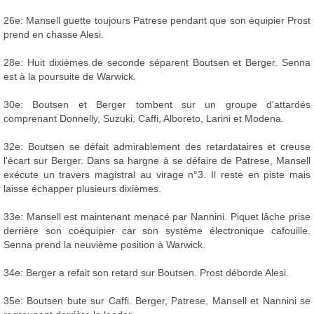
26e: Mansell guette toujours Patrese pendant que son équipier Prost
prend en chasse Alesi.
28e: Huit dixièmes de seconde séparent Boutsen et Berger. Senna
est à la poursuite de Warwick.
30e: Boutsen et Berger tombent sur un groupe d'attardés
comprenant Donnelly, Suzuki, Caffi, Alboreto, Larini et Modena.
32e: Boutsen se défait admirablement des retardataires et creuse
l'écart sur Berger. Dans sa hargne à se défaire de Patrese, Mansell
exécute un travers magistral au virage n°3. Il reste en piste mais
laisse échapper plusieurs dixièmes.
33e: Mansell est maintenant menacé par Nannini. Piquet lâche prise
derrière son coéquipier car son système électronique cafouille.
Senna prend la neuvième position à Warwick.
34e: Berger a refait son retard sur Boutsen. Prost déborde Alesi.
35e: Boutsen bute sur Caffi. Berger, Patrese, Mansell et Nannini se