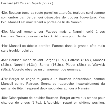
Bernard (41.2s.) et Capelli (58.7s.).
42e: Boutsen trace sa route parmi les attardés, toujours suivi comme
son ombre par Berger qui désespère de trouver l'ouverture. Plus
loin, Mansell est maintenant à portée de tir de Nannini.
43e: Mansell remonte sur Patrese mais a Nannini collé à ses
basques. Senna poursuit ce trio. Arrêt pneus pour Barilla.
44e: Mansell se décale derrière Patrese dans la grande côte mais
sans troubler celui-ci.
45e: Boutsen mène devant Berger (1.1s.), Patrese (2.6s.), Mansell
(2.8s.), Nannini (4.3s.), Senna (16.3s.), Piquet (28s.) et Warwick
(58s.). Alboreto observe un changement de gommes.
47e: Berger se cogne toujours à un Boutsen inébranlable, comme
Mansell contre Patrese. Senna se rapproche inexorablement du
quintet de tête. Il reprend deux secondes au tour à Nannini !
48e: Désespérant de doubler Boutsen, Berger arrive aux stands pour
changer de pneus (8.7s.). L'Autrichien repart en sixième position,