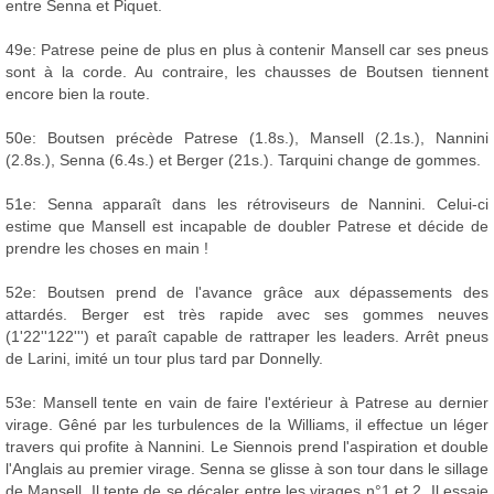
entre Senna et Piquet.
49e: Patrese peine de plus en plus à contenir Mansell car ses pneus
sont à la corde. Au contraire, les chausses de Boutsen tiennent
encore bien la route.
50e: Boutsen précède Patrese (1.8s.), Mansell (2.1s.), Nannini
(2.8s.), Senna (6.4s.) et Berger (21s.). Tarquini change de gommes.
51e: Senna apparaît dans les rétroviseurs de Nannini. Celui-ci
estime que Mansell est incapable de doubler Patrese et décide de
prendre les choses en main !
52e: Boutsen prend de l'avance grâce aux dépassements des
attardés. Berger est très rapide avec ses gommes neuves
(1'22''122''') et paraît capable de rattraper les leaders. Arrêt pneus
de Larini, imité un tour plus tard par Donnelly.
53e: Mansell tente en vain de faire l'extérieur à Patrese au dernier
virage. Gêné par les turbulences de la Williams, il effectue un léger
travers qui profite à Nannini. Le Siennois prend l'aspiration et double
l'Anglais au premier virage. Senna se glisse à son tour dans le sillage
de Mansell. Il tente de se décaler entre les virages n°1 et 2. Il essaie