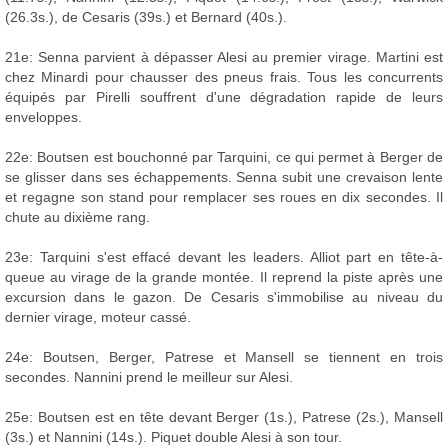
(26.3s.), de Cesaris (39s.) et Bernard (40s.).
21e: Senna parvient à dépasser Alesi au premier virage. Martini est
chez Minardi pour chausser des pneus frais. Tous les concurrents
équipés par Pirelli souffrent d'une dégradation rapide de leurs
enveloppes.
22e: Boutsen est bouchonné par Tarquini, ce qui permet à Berger de
se glisser dans ses échappements. Senna subit une crevaison lente
et regagne son stand pour remplacer ses roues en dix secondes. Il
chute au dixième rang.
23e: Tarquini s'est effacé devant les leaders. Alliot part en tête-à-
queue au virage de la grande montée. Il reprend la piste après une
excursion dans le gazon. De Cesaris s'immobilise au niveau du
dernier virage, moteur cassé.
24e: Boutsen, Berger, Patrese et Mansell se tiennent en trois
secondes. Nannini prend le meilleur sur Alesi.
25e: Boutsen est en tête devant Berger (1s.), Patrese (2s.), Mansell
(3s.) et Nannini (14s.). Piquet double Alesi à son tour.