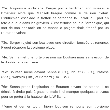
72e: Toujours à la chicane, Berger pointe hardiment son museau à
l'intérieur alors que Mansell braque comme si de rien n'était.
L'Autrichien escalade le trottoir et harponne la Ferrari qui part en
tête-à-queue dans les graviers. C'est terminé pour le Britannique, qui
sort de son habitacle en se tenant le poignet droit, frappé par un
retour de volant.
73e: Berger rejoint son box avec une direction faussée et renonce.
Piquet récupère la troisième place.
74e: Senna met une forte pression sur Boutsen mais sans espoir de
le doubler à la régulière.
75e: Boutsen mène devant Senna (0.5s.), Piquet (26.5s.), Patrese
(33s.), Warwick (1m.) et Bernard (1m. 13s.).
76e: Senna prend l'aspiration de Boutsen devant les stands. Il se
décale à droite puis à gauche, mais il lui manque quelques chevaux
pour se porter à la hauteur de la Williams.
77ème et dernier tour: Thierry Boutsen remporte son troisième