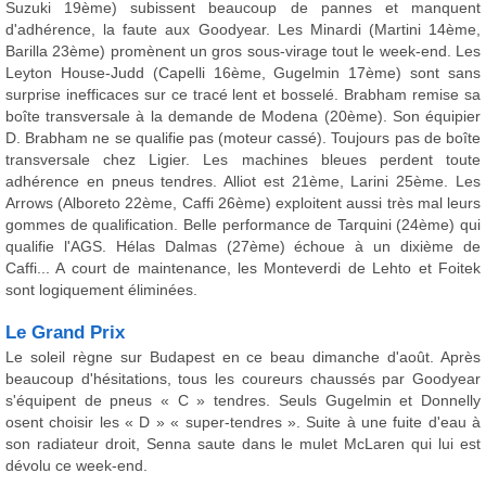
Suzuki 19ème) subissent beaucoup de pannes et manquent
d'adhérence, la faute aux Goodyear. Les Minardi (Martini 14ème,
Barilla 23ème) promènent un gros sous-virage tout le week-end. Les
Leyton House-Judd (Capelli 16ème, Gugelmin 17ème) sont sans
surprise inefficaces sur ce tracé lent et bosselé. Brabham remise sa
boîte transversale à la demande de Modena (20ème). Son équipier
D. Brabham ne se qualifie pas (moteur cassé). Toujours pas de boîte
transversale chez Ligier. Les machines bleues perdent toute
adhérence en pneus tendres. Alliot est 21ème, Larini 25ème. Les
Arrows (Alboreto 22ème, Caffi 26ème) exploitent aussi très mal leurs
gommes de qualification. Belle performance de Tarquini (24ème) qui
qualifie l'AGS. Hélas Dalmas (27ème) échoue à un dixième de
Caffi... A court de maintenance, les Monteverdi de Lehto et Foitek
sont logiquement éliminées.
Le Grand Prix
Le soleil règne sur Budapest en ce beau dimanche d'août. Après
beaucoup d'hésitations, tous les coureurs chaussés par Goodyear
s'équipent de pneus « C » tendres. Seuls Gugelmin et Donnelly
osent choisir les « D » « super-tendres ». Suite à une fuite d'eau à
son radiateur droit, Senna saute dans le mulet McLaren qui lui est
dévolu ce week-end.