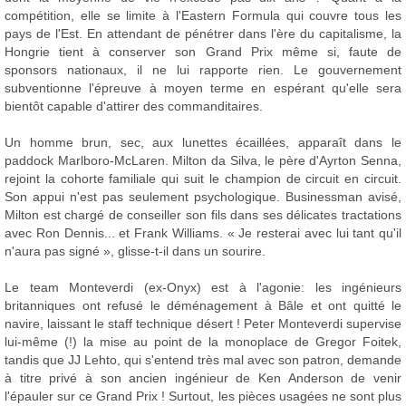
compétition, elle se limite à l'Eastern Formula qui couvre tous les
pays de l'Est. En attendant de pénétrer dans l'ère du capitalisme, la
Hongrie tient à conserver son Grand Prix même si, faute de
sponsors nationaux, il ne lui rapporte rien. Le gouvernement
subventionne l'épreuve à moyen terme en espérant qu'elle sera
bientôt capable d'attirer des commanditaires.
Un homme brun, sec, aux lunettes écaillées, apparaît dans le
paddock Marlboro-McLaren. Milton da Silva, le père d'Ayrton Senna,
rejoint la cohorte familiale qui suit le champion de circuit en circuit.
Son appui n'est pas seulement psychologique. Businessman avisé,
Milton est chargé de conseiller son fils dans ses délicates tractations
avec Ron Dennis... et Frank Williams. « Je resterai avec lui tant qu'il
n'aura pas signé », glisse-t-il dans un sourire.
Le team Monteverdi (ex-Onyx) est à l'agonie: les ingénieurs
britanniques ont refusé le déménagement à Bâle et ont quitté le
navire, laissant le staff technique désert ! Peter Monteverdi supervise
lui-même (!) la mise au point de la monoplace de Gregor Foitek,
tandis que JJ Lehto, qui s'entend très mal avec son patron, demande
à titre privé à son ancien ingénieur de Ken Anderson de venir
l'épauler sur ce Grand Prix ! Surtout, les pièces usagées ne sont plus