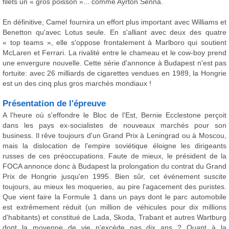
filets un « gros poisson »... comme Ayrton Senna.
En définitive, Camel fournira un effort plus important avec Williams et
Benetton qu'avec Lotus seule. En s'alliant avec deux des quatre
« top teams », elle s'oppose frontalement à Marlboro qui soutient
McLaren et Ferrari. La rivalité entre le chameau et le cow-boy prend
une envergure nouvelle. Cette série d'annonce à Budapest n'est pas
fortuite: avec 26 milliards de cigarettes vendues en 1989, la Hongrie
est un des cinq plus gros marchés mondiaux !
Présentation de l'épreuve
A l'heure où s'effondre le Bloc de l'Est, Bernie Ecclestone perçoit
dans les pays ex-socialistes de nouveaux marchés pour son
business. Il rêve toujours d'un Grand Prix à Leningrad ou à Moscou,
mais la dislocation de l'empire soviétique éloigne les dirigeants
russes de ces préoccupations. Faute de mieux, le président de la
FOCA annonce donc à Budapest la prolongation du contrat du Grand
Prix de Hongrie jusqu'en 1995. Bien sûr, cet événement suscite
toujours, au mieux les moqueries, au pire l'agacement des puristes.
Que vient faire la Formule 1 dans un pays dont le parc automobile
est extrêmement réduit (un million de véhicules pour dix millions
d'habitants) et constitué de Lada, Skoda, Trabant et autres Wartburg
dont la moyenne de vie n'excède pas dix ans ? Quant à la