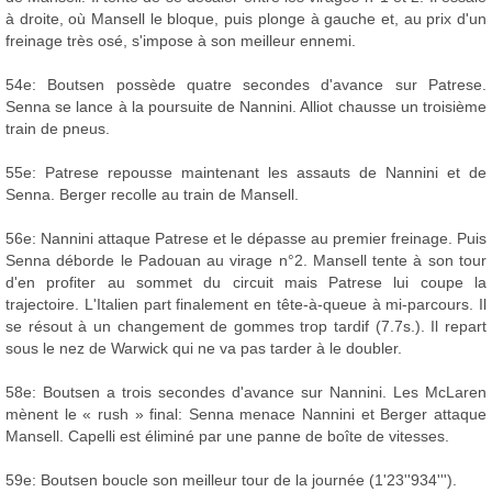
à droite, où Mansell le bloque, puis plonge à gauche et, au prix d'un
freinage très osé, s'impose à son meilleur ennemi.
54e: Boutsen possède quatre secondes d'avance sur Patrese.
Senna se lance à la poursuite de Nannini. Alliot chausse un troisième
train de pneus.
55e: Patrese repousse maintenant les assauts de Nannini et de
Senna. Berger recolle au train de Mansell.
56e: Nannini attaque Patrese et le dépasse au premier freinage. Puis
Senna déborde le Padouan au virage n°2. Mansell tente à son tour
d'en profiter au sommet du circuit mais Patrese lui coupe la
trajectoire. L'Italien part finalement en tête-à-queue à mi-parcours. Il
se résout à un changement de gommes trop tardif (7.7s.). Il repart
sous le nez de Warwick qui ne va pas tarder à le doubler.
58e: Boutsen a trois secondes d'avance sur Nannini. Les McLaren
mènent le « rush » final: Senna menace Nannini et Berger attaque
Mansell. Capelli est éliminé par une panne de boîte de vitesses.
59e: Boutsen boucle son meilleur tour de la journée (1'23''934''').