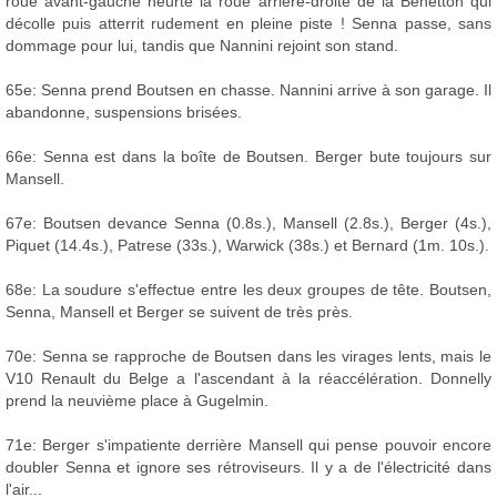
roue avant-gauche heurte la roue arrière-droite de la Benetton qui
décolle puis atterrit rudement en pleine piste ! Senna passe, sans
dommage pour lui, tandis que Nannini rejoint son stand.
65e: Senna prend Boutsen en chasse. Nannini arrive à son garage. Il
abandonne, suspensions brisées.
66e: Senna est dans la boîte de Boutsen. Berger bute toujours sur
Mansell.
67e: Boutsen devance Senna (0.8s.), Mansell (2.8s.), Berger (4s.),
Piquet (14.4s.), Patrese (33s.), Warwick (38s.) et Bernard (1m. 10s.).
68e: La soudure s'effectue entre les deux groupes de tête. Boutsen,
Senna, Mansell et Berger se suivent de très près.
70e: Senna se rapproche de Boutsen dans les virages lents, mais le
V10 Renault du Belge a l'ascendant à la réaccélération. Donnelly
prend la neuvième place à Gugelmin.
71e: Berger s'impatiente derrière Mansell qui pense pouvoir encore
doubler Senna et ignore ses rétroviseurs. Il y a de l'électricité dans
l'air...