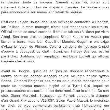
remplacées, faute de moyens. Samedi après-midi, Foitek sort
rudement suite à un bris de suspension arrière. Le Suisse et son
père annoncent le soir même leur retrait de l'équipe.
Rififi chez Leyton House: depuis sa méningite contractée à Phoenix,
Ian Philipps, le team manager, n'était plus réapparu sur les circuits.
Officiellement en convalescence, il était en fait tenu à l'écart par Akira
Akagi. Son bras droit et suppléant Simon Keeble ne voulait pas
lâcher la barre, mais Ivan Capelli et Maurício Gugelmin ont exigé
d'Akagi le retour de Philipps. Celui-ci est donc de nouveau à pied
d'œuvre à Budapest. Le chef mécanicien, Harvey Spencer, est lui
partit chez Brabham. Son remplaçant est Dave Luckett qui officiait
naguère chez Arrows.
Avant la Hongrie, quelques équipes se donnent rendez-vous à
Monza pour une séance d'essais privés. McLaren envoie Ayrton
Senna, Gerhard Berger et pas moins de quatorze techniciens pour
tester un nouveau museau inspiré de la Tyrrell 019, lequel ne
procure aucune satisfaction et est donc remisé sur le champ. De son
côté, Gianni Morbidelli, l'essayeur de Ferrari, parcourt la distance
d'un Grand Prix avec le V12 037. Selon Paolo Massai, le motoriste
en chef, ce bloc conviendrait parfaitement au Hungaroring qui