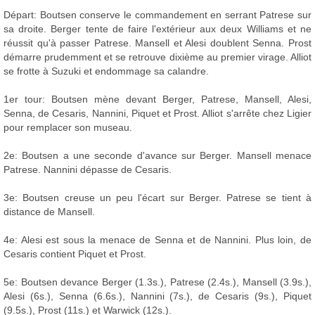
Départ: Boutsen conserve le commandement en serrant Patrese sur
sa droite. Berger tente de faire l'extérieur aux deux Williams et ne
réussit qu'à passer Patrese. Mansell et Alesi doublent Senna. Prost
démarre prudemment et se retrouve dixième au premier virage. Alliot
se frotte à Suzuki et endommage sa calandre.
1er tour: Boutsen mène devant Berger, Patrese, Mansell, Alesi,
Senna, de Cesaris, Nannini, Piquet et Prost. Alliot s'arrête chez Ligier
pour remplacer son museau.
2e: Boutsen a une seconde d'avance sur Berger. Mansell menace
Patrese. Nannini dépasse de Cesaris.
3e: Boutsen creuse un peu l'écart sur Berger. Patrese se tient à
distance de Mansell.
4e: Alesi est sous la menace de Senna et de Nannini. Plus loin, de
Cesaris contient Piquet et Prost.
5e: Boutsen devance Berger (1.3s.), Patrese (2.4s.), Mansell (3.9s.),
Alesi (6s.), Senna (6.6s.), Nannini (7s.), de Cesaris (9s.), Piquet
(9.5s.), Prost (11s.) et Warwick (12s.).