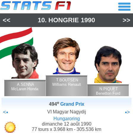
<<
10.
HONGRIE
1990
>>
T.BOUTSEN
A.SENNA
Williams Renault
McLaren Honda
N.PIQUET
Benetton Ford
Cosworth
e
494
Grand Prix
<•
VI Magyar Nagydij
•>
Hungaroring
dimanche 12 août 1990
77 tours x 3.968 km - 305.536 km