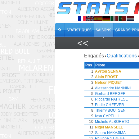
<<
Engagés
Qualifications
•
•
Pos
Pilote
1
Ayrton SENNA
2
Alain PROST
3
Nelson PIQUET
4
Alessandro NANNINI
5
Gerhard BERGER
6
Riccardo PATRESE
7
Eddie CHEEVER
8
Thierry BOUTSEN
9
Ivan CAPELLI
10
Michele ALBORETO
11
Nigel MANSELL
12
Satoru NAKAJIMA
13
Philippe STREIFF