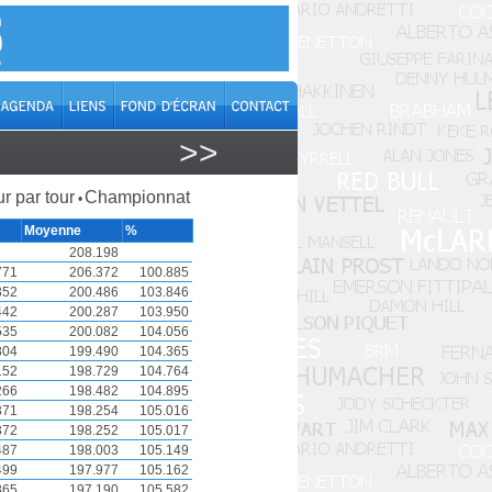
>>
r par tour
Championnat
•
Moyenne
%
208.198
771
206.372
100.885
352
200.486
103.846
442
200.287
103.950
535
200.082
104.056
804
199.490
104.365
152
198.729
104.764
266
198.482
104.895
371
198.254
105.016
372
198.252
105.017
487
198.003
105.149
499
197.977
105.162
865
197.190
105.582