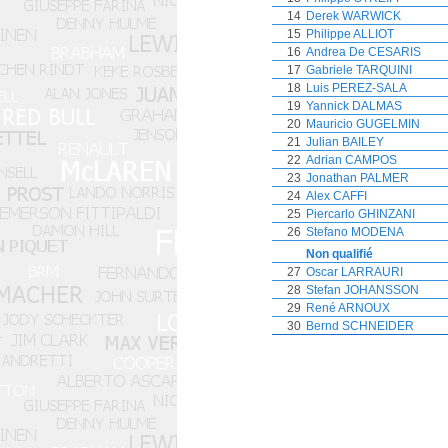
14
Derek WARWICK
15
Philippe ALLIOT
16
Andrea De CESARIS
17
Gabriele TARQUINI
18
Luis PEREZ-SALA
19
Yannick DALMAS
20
Mauricio GUGELMIN
21
Julian BAILEY
22
Adrian CAMPOS
23
Jonathan PALMER
24
Alex CAFFI
25
Piercarlo GHINZANI
26
Stefano MODENA
Non qualifié
27
Oscar LARRAURI
28
Stefan JOHANSSON
29
René ARNOUX
30
Bernd SCHNEIDER