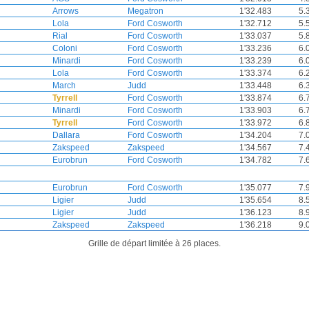
Arrows
Megatron
1'32.483
5.
Lola
Ford Cosworth
1'32.712
5.
Rial
Ford Cosworth
1'33.037
5.
Coloni
Ford Cosworth
1'33.236
6.
Minardi
Ford Cosworth
1'33.239
6.
Lola
Ford Cosworth
1'33.374
6.
March
Judd
1'33.448
6.
Tyrrell
Ford Cosworth
1'33.874
6.
Minardi
Ford Cosworth
1'33.903
6.
Tyrrell
Ford Cosworth
1'33.972
6.
Dallara
Ford Cosworth
1'34.204
7.
Zakspeed
Zakspeed
1'34.567
7.
Eurobrun
Ford Cosworth
1'34.782
7.
Eurobrun
Ford Cosworth
1'35.077
7.
Ligier
Judd
1'35.654
8.
Ligier
Judd
1'36.123
8.
Zakspeed
Zakspeed
1'36.218
9.
Grille de départ limitée à 26 places.