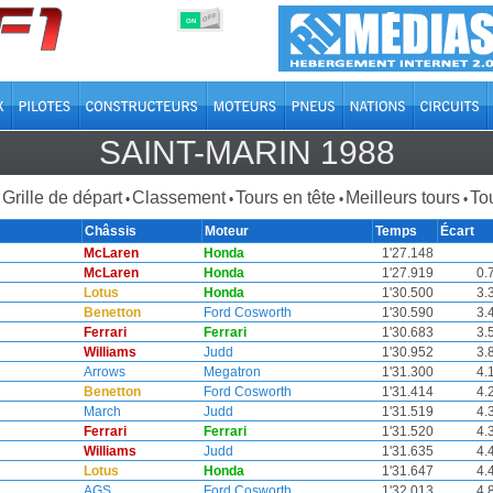
OFF
ON
SAINT-MARIN 1988
Grille de départ
Classement
Tours en tête
Meilleurs tours
Tou
•
•
•
•
Châssis
Moteur
Temps
Écart
McLaren
Honda
1'27.148
McLaren
Honda
1'27.919
0.
Lotus
Honda
1'30.500
3.
Benetton
Ford Cosworth
1'30.590
3.
Ferrari
Ferrari
1'30.683
3.
Williams
Judd
1'30.952
3.
Arrows
Megatron
1'31.300
4.
Benetton
Ford Cosworth
1'31.414
4.
March
Judd
1'31.519
4.
Ferrari
Ferrari
1'31.520
4.
Williams
Judd
1'31.635
4.
Lotus
Honda
1'31.647
4.
AGS
Ford Cosworth
1'32.013
4.