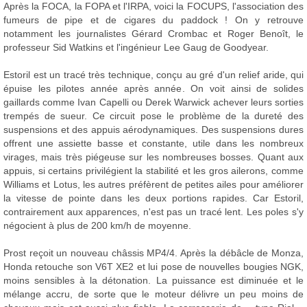
Après la FOCA, la FOPA et l'IRPA, voici la FOCUPS, l'association des
fumeurs de pipe et de cigares du paddock ! On y retrouve
notamment les journalistes Gérard Crombac et Roger Benoît, le
professeur Sid Watkins et l'ingénieur Lee Gaug de Goodyear.
Estoril est un tracé très technique, conçu au gré d'un relief aride, qui
épuise les pilotes année après année. On voit ainsi de solides
gaillards comme Ivan Capelli ou Derek Warwick achever leurs sorties
trempés de sueur. Ce circuit pose le problème de la dureté des
suspensions et des appuis aérodynamiques. Des suspensions dures
offrent une assiette basse et constante, utile dans les nombreux
virages, mais très piégeuse sur les nombreuses bosses. Quant aux
appuis, si certains privilégient la stabilité et les gros ailerons, comme
Williams et Lotus, les autres préfèrent de petites ailes pour améliorer
la vitesse de pointe dans les deux portions rapides. Car Estoril,
contrairement aux apparences, n'est pas un tracé lent. Les poles s'y
négocient à plus de 200 km/h de moyenne.
Prost reçoit un nouveau châssis MP4/4. Après la débâcle de Monza,
Honda retouche son V6T XE2 et lui pose de nouvelles bougies NGK,
moins sensibles à la détonation. La puissance est diminuée et le
mélange accru, de sorte que le moteur délivre un peu moins de