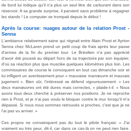
de bord lui indique qu'il n'a plus un seul litre de carburant dans son
réservoir. A sa grande surprise, il parvient sans problème à regagner
les stands ! Le computer se trompait depuis le début !
Après la course: nuages autour de la relation Prost -
Senna
L'ambiance relativement saine qui régnait entre Alain Prost et Ayrton
Senna chez McLaren prend un petit coup de frais après leur passe
d'armes de la fin du premier tour. Le Brésilien n'a pas apprécié
d'avoir été poussé au départ hors de sa trajectoire par son équipier,
d'où sa réaction plus que musclée quelques kilomètres plus loin. Les
commissaires de course le convoquent en tout cas dimanche soir et
lui infligent un avertissement pour « mauvaise manœuvre et mauvais
jugement ». Bien sûr, l'intéressé se défend vigoureusement. « Les
deux manœuvres ont été dures mais correctes, » plaide-t-il. « Nous
avons tous deux cherché à préserver nos positions. Je ne reproche
rien à Prost, et je n'ai pas voulu le bloquer contre le mur lorsqu'il m'a
dépassé. Si nous nous sommes retrouvés si proches, c'est que je ne
l'ai pas vu arriver. »
Ces propos ne convainquent pas du tout le pilote français: « J'ai
vraiment eu très peur, dit-il, car dans ce cas-là on ne peut rien faire.