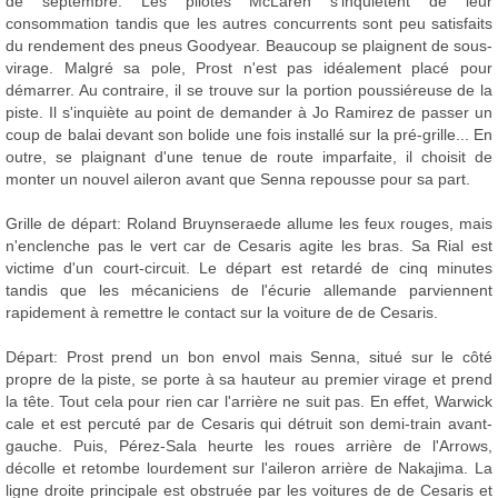
de septembre. Les pilotes McLaren s'inquiètent de leur
consommation tandis que les autres concurrents sont peu satisfaits
du rendement des pneus Goodyear. Beaucoup se plaignent de sous-
virage. Malgré sa pole, Prost n'est pas idéalement placé pour
démarrer. Au contraire, il se trouve sur la portion poussiéreuse de la
piste. Il s'inquiète au point de demander à Jo Ramirez de passer un
coup de balai devant son bolide une fois installé sur la pré-grille... En
outre, se plaignant d'une tenue de route imparfaite, il choisit de
monter un nouvel aileron avant que Senna repousse pour sa part.
Grille de départ: Roland Bruynseraede allume les feux rouges, mais
n'enclenche pas le vert car de Cesaris agite les bras. Sa Rial est
victime d'un court-circuit. Le départ est retardé de cinq minutes
tandis que les mécaniciens de l'écurie allemande parviennent
rapidement à remettre le contact sur la voiture de de Cesaris.
Départ: Prost prend un bon envol mais Senna, situé sur le côté
propre de la piste, se porte à sa hauteur au premier virage et prend
la tête. Tout cela pour rien car l'arrière ne suit pas. En effet, Warwick
cale et est percuté par de Cesaris qui détruit son demi-train avant-
gauche. Puis, Pérez-Sala heurte les roues arrière de l'Arrows,
décolle et retombe lourdement sur l'aileron arrière de Nakajima. La
ligne droite principale est obstruée par les voitures de de Cesaris et