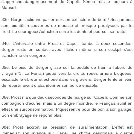
s'approche dangereusement de Capelli. Senna résiste toujours à
Mansell.
33e: Berger actionne par erreur son extincteur de bord ! Ses jambes
sont bientôt recouvertes de mousse et presque paralysées par le
froid. Le courageux Autrichien serre les dents et poursuit sa route.
34e: L'intervalle entre Prost et Capelli tombe à deux secondes.
Berger reste en contact avec l'Italien même si son cockpit s'est
transformé en congère.
35e: Le pied de Berger glisse sur la pédale de frein à l'abord du
virage n°3. La Ferrari pique vers la droite, roues arrière bloquées,
escalade le vibreur et échoue dans les graviers. Berger tente en vain
de repartir avant d'abandonner son bolide ensablé.
36e: Prost n'a que deux secondes de marge sur Capelli. Comme son
compagnon d'écurie, mais à un degré moindre, le Français subit en
effet une surconsommation. Piquet rentre pour de bon à son garage.
Son embrayage ne répond plus.
38e: Prost accroît sa pression de suralimentation. L'effet est
immédiat: son avance sur Capelli se chiffre désormais à quatre