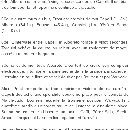
64e: Alboreto est revenu à vingt-deux secondes de Capelli. Il est bien
trop loin pour le rattraper mais continue à cravacher.
66e: A quatre tours du but, Prost est premier devant Capelli (11.8s.),
Alboreto (34.1s.), Boutsen (45.4s.), Warwick (1m. 03s.) et Senna
(1m. 07s.).
68e: L'intervalle entre Capelli et Alboreto tombe à vingt secondes.
Tarquini achève la course au ralenti avec un roulement de moyeu
cassé et un moteur hoquetant.
70ème et dernier tour: Alboreto a eu tort de croire son compteur
électronique: il tombe en panne sèche dans la grande parabolique !
Il termine en roue libre et se fait doubler par Boutsen et par Warwick.
Alain Prost remporte la trente-troisième victoire de sa carrière.
Capelli décroche une splendide deuxième place pour le compte de
March-Judd. Boutsen recueille la troisième position. Warwick finit
quatrième tandis qu'Alboreto sauve de justesse la cinquième place.
Senna se contente d'inscrire un point. Caffi, Pérez-Sala, Streiff,
Arnoux, Tarquini et Larini rallient également l'arrivée.
Senna décide de boucler son tour d'honneur bien que son ordinateur