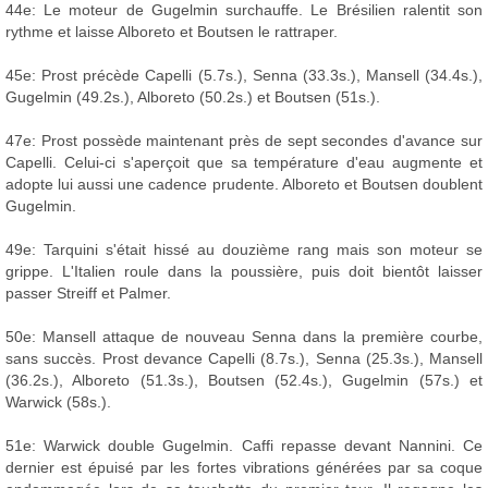
44e: Le moteur de Gugelmin surchauffe. Le Brésilien ralentit son
rythme et laisse Alboreto et Boutsen le rattraper.
45e: Prost précède Capelli (5.7s.), Senna (33.3s.), Mansell (34.4s.),
Gugelmin (49.2s.), Alboreto (50.2s.) et Boutsen (51s.).
47e: Prost possède maintenant près de sept secondes d'avance sur
Capelli. Celui-ci s'aperçoit que sa température d'eau augmente et
adopte lui aussi une cadence prudente. Alboreto et Boutsen doublent
Gugelmin.
49e: Tarquini s'était hissé au douzième rang mais son moteur se
grippe. L'Italien roule dans la poussière, puis doit bientôt laisser
passer Streiff et Palmer.
50e: Mansell attaque de nouveau Senna dans la première courbe,
sans succès. Prost devance Capelli (8.7s.), Senna (25.3s.), Mansell
(36.2s.), Alboreto (51.3s.), Boutsen (52.4s.), Gugelmin (57s.) et
Warwick (58s.).
51e: Warwick double Gugelmin. Caffi repasse devant Nannini. Ce
dernier est épuisé par les fortes vibrations générées par sa coque