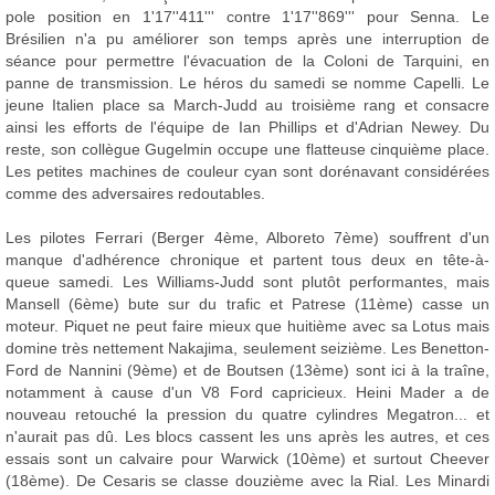
pole position en 1'17''411''' contre 1'17''869''' pour Senna. Le
Brésilien n'a pu améliorer son temps après une interruption de
séance pour permettre l'évacuation de la Coloni de Tarquini, en
panne de transmission. Le héros du samedi se nomme Capelli. Le
jeune Italien place sa March-Judd au troisième rang et consacre
ainsi les efforts de l'équipe de Ian Phillips et d'Adrian Newey. Du
reste, son collègue Gugelmin occupe une flatteuse cinquième place.
Les petites machines de couleur cyan sont dorénavant considérées
comme des adversaires redoutables.
Les pilotes Ferrari (Berger 4ème, Alboreto 7ème) souffrent d'un
manque d'adhérence chronique et partent tous deux en tête-à-
queue samedi. Les Williams-Judd sont plutôt performantes, mais
Mansell (6ème) bute sur du trafic et Patrese (11ème) casse un
moteur. Piquet ne peut faire mieux que huitième avec sa Lotus mais
domine très nettement Nakajima, seulement seizième. Les Benetton-
Ford de Nannini (9ème) et de Boutsen (13ème) sont ici à la traîne,
notamment à cause d'un V8 Ford capricieux. Heini Mader a de
nouveau retouché la pression du quatre cylindres Megatron... et
n'aurait pas dû. Les blocs cassent les uns après les autres, et ces
essais sont un calvaire pour Warwick (10ème) et surtout Cheever
(18ème). De Cesaris se classe douzième avec la Rial. Les Minardi