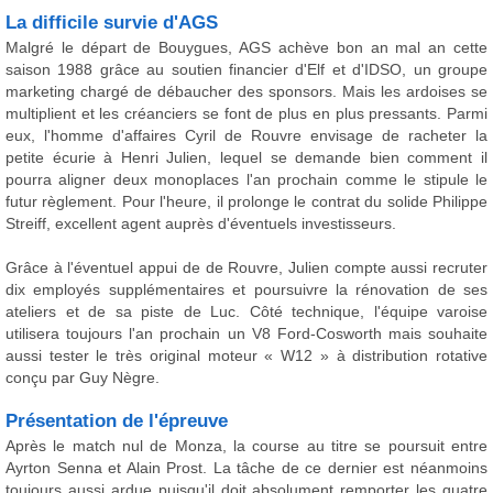
La difficile survie d'AGS
Malgré le départ de Bouygues, AGS achève bon an mal an cette
saison 1988 grâce au soutien financier d'Elf et d'IDSO, un groupe
marketing chargé de débaucher des sponsors. Mais les ardoises se
multiplient et les créanciers se font de plus en plus pressants. Parmi
eux, l'homme d'affaires Cyril de Rouvre envisage de racheter la
petite écurie à Henri Julien, lequel se demande bien comment il
pourra aligner deux monoplaces l'an prochain comme le stipule le
futur règlement. Pour l'heure, il prolonge le contrat du solide Philippe
Streiff, excellent agent auprès d'éventuels investisseurs.
Grâce à l'éventuel appui de de Rouvre, Julien compte aussi recruter
dix employés supplémentaires et poursuivre la rénovation de ses
ateliers et de sa piste de Luc. Côté technique, l'équipe varoise
utilisera toujours l'an prochain un V8 Ford-Cosworth mais souhaite
aussi tester le très original moteur « W12 » à distribution rotative
conçu par Guy Nègre.
Présentation de l'épreuve
Après le match nul de Monza, la course au titre se poursuit entre
Ayrton Senna et Alain Prost. La tâche de ce dernier est néanmoins
toujours aussi ardue puisqu'il doit absolument remporter les quatre