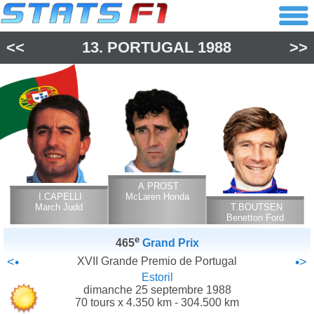
<<
13.
PORTUGAL
1988
>>
A.PROST
I.CAPELLI
McLaren Honda
March Judd
T.BOUTSEN
Benetton Ford
Cosworth
e
465
Grand Prix
<•
XVII Grande Premio de Portugal
•>
Estoril
dimanche 25 septembre 1988
70 tours x 4.350 km - 304.500 km