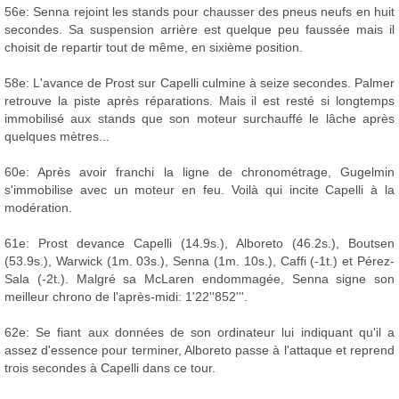
56e: Senna rejoint les stands pour chausser des pneus neufs en huit
secondes. Sa suspension arrière est quelque peu faussée mais il
choisit de repartir tout de même, en sixième position.
58e: L'avance de Prost sur Capelli culmine à seize secondes. Palmer
retrouve la piste après réparations. Mais il est resté si longtemps
immobilisé aux stands que son moteur surchauffé le lâche après
quelques mètres...
60e: Après avoir franchi la ligne de chronométrage, Gugelmin
s'immobilise avec un moteur en feu. Voilà qui incite Capelli à la
modération.
61e: Prost devance Capelli (14.9s.), Alboreto (46.2s.), Boutsen
(53.9s.), Warwick (1m. 03s.), Senna (1m. 10s.), Caffi (-1t.) et Pérez-
Sala (-2t.). Malgré sa McLaren endommagée, Senna signe son
meilleur chrono de l'après-midi: 1'22''852'''.
62e: Se fiant aux données de son ordinateur lui indiquant qu'il a
assez d'essence pour terminer, Alboreto passe à l'attaque et reprend
trois secondes à Capelli dans ce tour.