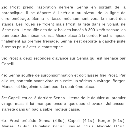
2e: Prost prend l'aspiration derrière Senna en sortant de la
parabolique. Il se déporte à l'intérieur au niveau de la ligne de
chronométrage. Senna le tasse méchamment vers le muret des
stands. Les roues se frôlent mais Prost, la tête dans le volant, ne
lâche rien. Le souffle des deux bolides lancés à 300 km/h secoue les
panneaux des mécaniciens... Mieux placé à la corde, Prost s'impose
finalement au premier freinage. Senna s'est déporté à gauche juste
à temps pour éviter la catastrophe.
3e: Prost a deux secondes d'avance sur Senna qui est menacé par
Capelli.
4e: Senna souffre de surconsommation et doit laisser filer Prost. Par
ailleurs, son train avant vibre et suscite un sérieux survirage. Berger,
Mansell et Gugelmin luttent pour la quatrième place.
5e: Capelli est collé derrière Senna. Il tente de le doubler au premier
virage mais il lui manque encore quelques chevaux. Johansson
s'arrête dans un bac à sable, moteur cassé.
6e: Prost précède Senna (3.8s.), Capelli (4.1s.), Berger (6.1s.),
Mansell (7.9s.), Gugelmin (9.1s.), Piquet (13s.), Alboreto (14s.),