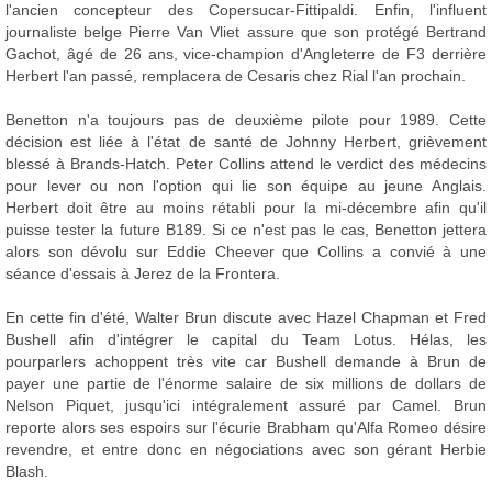
l'ancien concepteur des Copersucar-Fittipaldi. Enfin, l'influent
journaliste belge Pierre Van Vliet assure que son protégé Bertrand
Gachot, âgé de 26 ans, vice-champion d'Angleterre de F3 derrière
Herbert l'an passé, remplacera de Cesaris chez Rial l'an prochain.
Benetton n'a toujours pas de deuxième pilote pour 1989. Cette
décision est liée à l'état de santé de Johnny Herbert, grièvement
blessé à Brands-Hatch. Peter Collins attend le verdict des médecins
pour lever ou non l'option qui lie son équipe au jeune Anglais.
Herbert doit être au moins rétabli pour la mi-décembre afin qu'il
puisse tester la future B189. Si ce n'est pas le cas, Benetton jettera
alors son dévolu sur Eddie Cheever que Collins a convié à une
séance d'essais à Jerez de la Frontera.
En cette fin d'été, Walter Brun discute avec Hazel Chapman et Fred
Bushell afin d'intégrer le capital du Team Lotus. Hélas, les
pourparlers achoppent très vite car Bushell demande à Brun de
payer une partie de l'énorme salaire de six millions de dollars de
Nelson Piquet, jusqu'ici intégralement assuré par Camel. Brun
reporte alors ses espoirs sur l'écurie Brabham qu'Alfa Romeo désire
revendre, et entre donc en négociations avec son gérant Herbie
Blash.