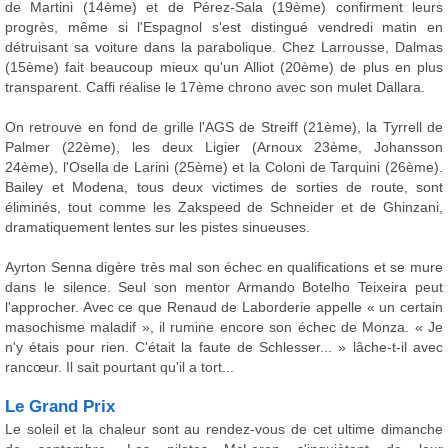
de Martini (14ème) et de Pérez-Sala (19ème) confirment leurs
progrès, même si l'Espagnol s'est distingué vendredi matin en
détruisant sa voiture dans la parabolique. Chez Larrousse, Dalmas
(15ème) fait beaucoup mieux qu'un Alliot (20ème) de plus en plus
transparent. Caffi réalise le 17ème chrono avec son mulet Dallara.
On retrouve en fond de grille l'AGS de Streiff (21ème), la Tyrrell de
Palmer (22ème), les deux Ligier (Arnoux 23ème, Johansson
24ème), l'Osella de Larini (25ème) et la Coloni de Tarquini (26ème).
Bailey et Modena, tous deux victimes de sorties de route, sont
éliminés, tout comme les Zakspeed de Schneider et de Ghinzani,
dramatiquement lentes sur les pistes sinueuses.
Ayrton Senna digère très mal son échec en qualifications et se mure
dans le silence. Seul son mentor Armando Botelho Teixeira peut
l'approcher. Avec ce que Renaud de Laborderie appelle « un certain
masochisme maladif », il rumine encore son échec de Monza. « Je
n'y étais pour rien. C'était la faute de Schlesser... » lâche-t-il avec
rancœur. Il sait pourtant qu'il a tort...
Le Grand Prix
Le soleil et la chaleur sont au rendez-vous de cet ultime dimanche