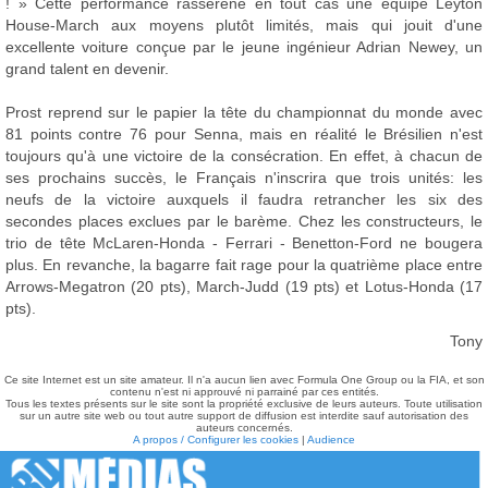
! » Cette performance rassérène en tout cas une équipe Leyton
House-March aux moyens plutôt limités, mais qui jouit d'une
excellente voiture conçue par le jeune ingénieur Adrian Newey, un
grand talent en devenir.
Prost reprend sur le papier la tête du championnat du monde avec
81 points contre 76 pour Senna, mais en réalité le Brésilien n'est
toujours qu'à une victoire de la consécration. En effet, à chacun de
ses prochains succès, le Français n'inscrira que trois unités: les
neufs de la victoire auxquels il faudra retrancher les six des
secondes places exclues par le barème. Chez les constructeurs, le
trio de tête McLaren-Honda - Ferrari - Benetton-Ford ne bougera
plus. En revanche, la bagarre fait rage pour la quatrième place entre
Arrows-Megatron (20 pts), March-Judd (19 pts) et Lotus-Honda (17
pts).
Tony
Ce site Internet est un site amateur. Il n'a aucun lien avec Formula One Group ou la FIA, et son
contenu n'est ni approuvé ni parrainé par ces entités.
Tous les textes présents sur le site sont la propriété exclusive de leurs auteurs. Toute utilisation
sur un autre site web ou tout autre support de diffusion est interdite sauf autorisation des
auteurs concernés.
A propos / Configurer les cookies
|
Audience