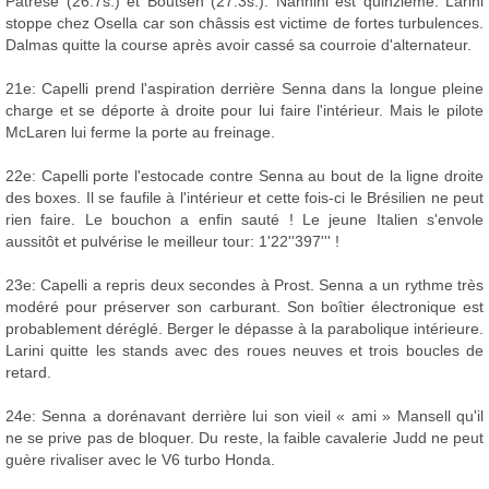
Patrese (26.7s.) et Boutsen (27.3s.). Nannini est quinzième. Larini
stoppe chez Osella car son châssis est victime de fortes turbulences.
Dalmas quitte la course après avoir cassé sa courroie d'alternateur.
21e: Capelli prend l'aspiration derrière Senna dans la longue pleine
charge et se déporte à droite pour lui faire l'intérieur. Mais le pilote
McLaren lui ferme la porte au freinage.
22e: Capelli porte l'estocade contre Senna au bout de la ligne droite
des boxes. Il se faufile à l'intérieur et cette fois-ci le Brésilien ne peut
rien faire. Le bouchon a enfin sauté ! Le jeune Italien s'envole
aussitôt et pulvérise le meilleur tour: 1'22''397''' !
23e: Capelli a repris deux secondes à Prost. Senna a un rythme très
modéré pour préserver son carburant. Son boîtier électronique est
probablement déréglé. Berger le dépasse à la parabolique intérieure.
Larini quitte les stands avec des roues neuves et trois boucles de
retard.
24e: Senna a dorénavant derrière lui son vieil « ami » Mansell qu'il
ne se prive pas de bloquer. Du reste, la faible cavalerie Judd ne peut
guère rivaliser avec le V6 turbo Honda.