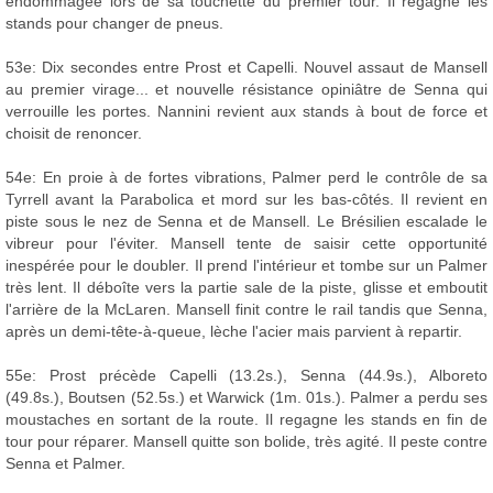
endommagée lors de sa touchette du premier tour. Il regagne les
stands pour changer de pneus.
53e: Dix secondes entre Prost et Capelli. Nouvel assaut de Mansell
au premier virage... et nouvelle résistance opiniâtre de Senna qui
verrouille les portes. Nannini revient aux stands à bout de force et
choisit de renoncer.
54e: En proie à de fortes vibrations, Palmer perd le contrôle de sa
Tyrrell avant la Parabolica et mord sur les bas-côtés. Il revient en
piste sous le nez de Senna et de Mansell. Le Brésilien escalade le
vibreur pour l'éviter. Mansell tente de saisir cette opportunité
inespérée pour le doubler. Il prend l'intérieur et tombe sur un Palmer
très lent. Il déboîte vers la partie sale de la piste, glisse et emboutit
l'arrière de la McLaren. Mansell finit contre le rail tandis que Senna,
après un demi-tête-à-queue, lèche l'acier mais parvient à repartir.
55e: Prost précède Capelli (13.2s.), Senna (44.9s.), Alboreto
(49.8s.), Boutsen (52.5s.) et Warwick (1m. 01s.). Palmer a perdu ses
moustaches en sortant de la route. Il regagne les stands en fin de
tour pour réparer. Mansell quitte son bolide, très agité. Il peste contre
Senna et Palmer.