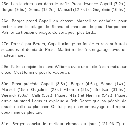
25e: Les leaders sont dans le trafic. Prost devance Capelli (7.2s.),
Berger (9.5s.), Senna (12.2s.), Mansell (12.7s.) et Gugelmin (16.5s.).
26e: Berger prend Capelli en chasse. Mansell se déchaîne pour
rester dans le sillage de Senna et manque de peu d'harponner
Palmer au troisième virage. Ce sera pour plus tard...
27e: Pressé par Berger, Capelli allonge sa foulée et revient à trois
secondes et demie de Prost. Martini rentre à son garage avec un
moteur muet.
29e: Patrese rejoint le stand Williams avec une fuite à son radiateur
d'eau. C'est terminé pour le Padouan.
30e: Prost précède Capelli (3.3s.), Berger (4.6s.), Senna (14s.),
Mansell (15s.), Gugelmin (22s.), Alboreto (31s.), Boutsen (31.5s.),
Warwick (33s.), Caffi (35s.), Piquet (41s.) et Nannini (54s.). Piquet
arrive au stand Lotus et explique à Bob Dance que sa pédale de
gauche colle au plancher. On lui purge son embrayage et il repart
deux minutes plus tard.
31e: Berger conclut le meilleur chrono du jour (1'21''961''') et