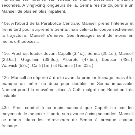
secondes. A vingt-cinq longueurs de là, Senna résiste toujours à un
Mansell de plus en plus impatient.
40e: A l'abord de la Parabolica Centrale, Mansell prend l'intérieur et
freine tard pour surprendre Senna, mais celui-ci lui coupe sèchement
la trajectoire. Mansell s'énerve. Ses freinages sont de moins en
moins orthodoxes...
41e: Prost est leader devant Capelli (3.4s.), Senna (28.1s.), Mansell
(28.6s.), Gugelmin (39.8s.), Alboreto (47.5s.), Boutsen (49s.),
Warwick (52s.), Caffi (1m.) et Nannini (1m. 03s.).
42e: Mansell se déporte à droite avant le premier freinage, mais il lui
manque un mètre ou deux pour doubler un Senna impassible.
Nannini prend la neuvième place à Caffi malgré une Benetton très
instable.
43e: Prost conduit à sa main, sachant que Capelli n'a pas les
moyens de le menacer. Il porte son avance à cinq secondes. Mansell
se montre dans les rétroviseurs de Senna à presque chaque
freinage.