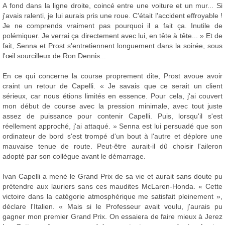
A fond dans la ligne droite, coincé entre une voiture et un mur... Si
j'avais ralenti, je lui aurais pris une roue. C'était l'accident effroyable !
Je ne comprends vraiment pas pourquoi il a fait ça. Inutile de
polémiquer. Je verrai ça directement avec lui, en tête à tête... » Et de
fait, Senna et Prost s'entretiennent longuement dans la soirée, sous
l'œil sourcilleux de Ron Dennis...
En ce qui concerne la course proprement dite, Prost avoue avoir
craint un retour de Capelli. « Je savais que ce serait un client
sérieux, car nous étions limités en essence. Pour cela, j'ai couvert
mon début de course avec la pression minimale, avec tout juste
assez de puissance pour contenir Capelli. Puis, lorsqu'il s'est
réellement approché, j'ai attaqué. » Senna est lui persuadé que son
ordinateur de bord s'est trompé d'un bout à l'autre et déplore une
mauvaise tenue de route. Peut-être aurait-il dû choisir l'aileron
adopté par son collègue avant le démarrage.
Ivan Capelli a mené le Grand Prix de sa vie et aurait sans doute pu
prétendre aux lauriers sans ces maudites McLaren-Honda. « Cette
victoire dans la catégorie atmosphérique me satisfait pleinement »,
déclare l'Italien. « Mais si le Professeur avait voulu, j'aurais pu
gagner mon premier Grand Prix. On essaiera de faire mieux à Jerez