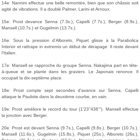
14e: Nannini effectue une belle remontée, bien que son châssis soit
agité de vibrations. Il a doublé Palmer, Larini et Arnoux.
15e: Prost devance Senna (7.3s.), Capelli (7.7s.), Berger (8.9s.),
Mansell (10.7s.) et Gugelmin (13.7s.).
16e: Sous la pression d'Alboreto, Piquet glisse à la Parabolica
Interior et rattrape in extremis un début de dérapage. Il reste devant
l'Italien.
17e: Mansell se rapproche du groupe Senna. Nakajima part en tête-
à-queue et se plante dans les graviers. Le Japonais renonce. Il
occupait la dix-septième place.
18e: Prost compte sept secondes d'avance sur Senna. Capelli
attaque le Pauliste dans la deuxième courbe, en vain.
19e: Prost améliore le record du tour (1'23''438'''). Mansell effectue
la jonction avec Berger.
20e: Prost est devant Senna (9.7s.), Capelli (9.8s.), Berger (10.7s.),
Mansell (11.6s.), Gugelmin (15.8s.), Piquet (25s.), Alboreto (26s.),