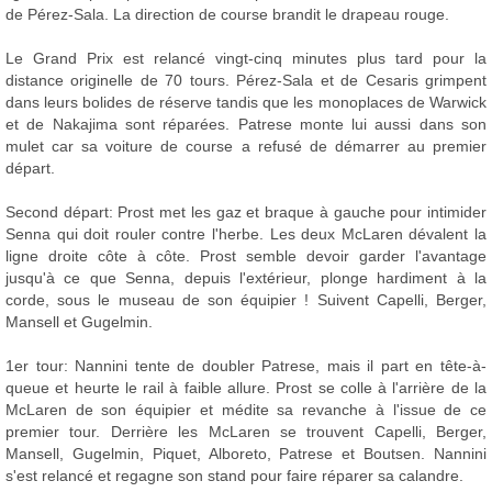
de Pérez-Sala. La direction de course brandit le drapeau rouge.
Le Grand Prix est relancé vingt-cinq minutes plus tard pour la
distance originelle de 70 tours. Pérez-Sala et de Cesaris grimpent
dans leurs bolides de réserve tandis que les monoplaces de Warwick
et de Nakajima sont réparées. Patrese monte lui aussi dans son
mulet car sa voiture de course a refusé de démarrer au premier
départ.
Second départ: Prost met les gaz et braque à gauche pour intimider
Senna qui doit rouler contre l'herbe. Les deux McLaren dévalent la
ligne droite côte à côte. Prost semble devoir garder l'avantage
jusqu'à ce que Senna, depuis l'extérieur, plonge hardiment à la
corde, sous le museau de son équipier ! Suivent Capelli, Berger,
Mansell et Gugelmin.
1er tour: Nannini tente de doubler Patrese, mais il part en tête-à-
queue et heurte le rail à faible allure. Prost se colle à l'arrière de la
McLaren de son équipier et médite sa revanche à l'issue de ce
premier tour. Derrière les McLaren se trouvent Capelli, Berger,
Mansell, Gugelmin, Piquet, Alboreto, Patrese et Boutsen. Nannini
s'est relancé et regagne son stand pour faire réparer sa calandre.