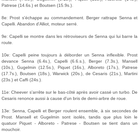
Patrese (14.6s.) et Boutsen (15.9s.).
8e: Prost s'échappe au commandement. Berger rattrape Senna et
Capelli. Abandon d'Alliot, moteur serré.
9e: Capelli se montre dans les rétroviseurs de Senna qui lui barre la
route.
10e: Capelli peine toujours à déborder un Senna inflexible. Prost
devance Senna (6.4s.), Capelli (6.6.s.), Berger (7.3s.), Mansell
(10s.), Gugelmin (12.5s.), Piquet (16s.), Alboreto (17s.), Patrese
(17.7s.), Boutsen (18s.), Warwick (20s.), de Cesaris (21s.), Martini
(23s.) et Caffi (24s.).
11e: Cheever s'arrête sur le bas-côté après avoir cassé un turbo. De
Cesaris renonce aussi à cause d'un bris de demi-arbre de roue.
13e: Senna, Capelli et Berger roulent ensemble, à six secondes de
Prost. Mansell et Gugelmin sont isolés, tandis que plus loin le
quatuor Piquet - Alboreto - Patrese - Boutsen se tient dans un
mouchoir.