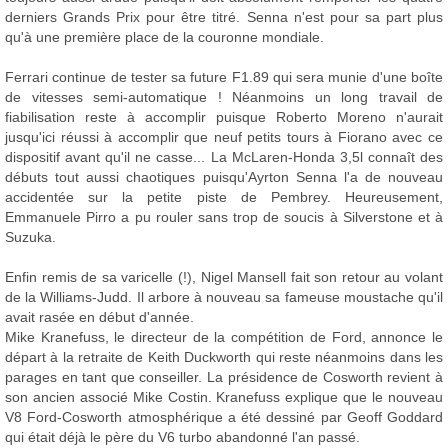
derniers Grands Prix pour être titré. Senna n'est pour sa part plus
qu'à une première place de la couronne mondiale.
Ferrari continue de tester sa future F1.89 qui sera munie d'une boîte
de vitesses semi-automatique ! Néanmoins un long travail de
fiabilisation reste à accomplir puisque Roberto Moreno n'aurait
jusqu'ici réussi à accomplir que neuf petits tours à Fiorano avec ce
dispositif avant qu'il ne casse... La McLaren-Honda 3,5l connaît des
débuts tout aussi chaotiques puisqu'Ayrton Senna l'a de nouveau
accidentée sur la petite piste de Pembrey. Heureusement,
Emmanuele Pirro a pu rouler sans trop de soucis à Silverstone et à
Suzuka.
Enfin remis de sa varicelle (!), Nigel Mansell fait son retour au volant
de la Williams-Judd. Il arbore à nouveau sa fameuse moustache qu'il
avait rasée en début d'année.
Mike Kranefuss, le directeur de la compétition de Ford, annonce le
départ à la retraite de Keith Duckworth qui reste néanmoins dans les
parages en tant que conseiller. La présidence de Cosworth revient à
son ancien associé Mike Costin. Kranefuss explique que le nouveau
V8 Ford-Cosworth atmosphérique a été dessiné par Geoff Goddard
qui était déjà le père du V6 turbo abandonné l'an passé.