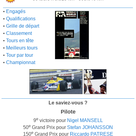
•
Engagés
•
Qualifications
•
Grille de départ
•
Classement
•
Tours en tête
•
Meilleurs tours
•
Tour par tour
•
Championnat
Le saviez-vous ?
Pilote
e
9
victoire pour
Nigel MANSELL
e
50
Grand Prix pour
Stefan JOHANSSON
e
150
Grand Prix pour
Riccardo PATRESE