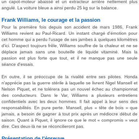
un capot-moteur abaissé et un extracteur arrière nettement plus
angulé. La voiture bleue a ainsi perdu 25 kg sur la balance.
Frank Williams, le courage et la passion
Pour la première fois depuis son accident de mars 1986, Frank
Williams revient au Paul-Ricard. Un instant chargé d'émotion pour
cet homme qui a perdu l'usage de ses jambes à quelques kilomètres
d'ici. D'aspect toujours frêle, Williams souffre de la chaleur et ne se
déplace jamais sans une bouteille de liquide vitaminé. Mais la
passion est plus forte que tout, et il ne manque pas une seule
séance d'essais.
En outre, il se préoccupe de la rivalité entre ses pilotes. Honda
n'apprécie pas la guerre stérile à laquelle se livrent Nigel Mansell et
Nelson Piquet, et ne tolérera pas un nouvel échec au championnat
des conducteurs. Dans le Var, Williams a plusieurs entretiens
confidentiels avec les deux hommes. Il fait appel à leur sens des
responsabilités. En pure perte. Mansell, plus « tête de bois » que
jamais, a besoin de gagner à tout prix après un médiocre début de
saison. Quant à Piquet, il ignore ce que le mot « compromis » veut
dire. Ces deux-là ne se réconcilieront pas.
Présentation de l'épreuve