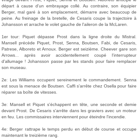
départ à cause d'un embrayage collé. Au contraire, son équipier
Berger, mal garé à son emplacement, démarre avec beaucoup de
peine. Au freinage de la bretelle, de Cesaris coupe la trajectoire à
Johansson et arrache le volet gauche de l'aileron de la McLaren.
1er tour: Piquet dépasse Prost dans la ligne droite du Mistral.
Mansell précède Piquet, Prost, Senna, Boutsen, Fabi, de Cesaris,
Patrese, Alboreto et Arnoux. Berger est seizième. Cheever gare son
Arrows... après avoir accidentellement coupé l'interrupteur
d'allumage ! Johansson passe par les stands pour faire remplacer
son museau.
2e: Les Williams occupent sereinement le commandement. Senna
est sous la menace de Boutsen. Caffi s'arrête chez Osella pour faire
réparer sa boîte de vitesses.
3e: Mansell et Piquet s'échappent en tête, une seconde et demie
devant Prost. De Cesaris s'arrête dans les graviers avec un moteur
en feu. Les commissaires interviennent pour éteindre l'incendie.
4e: Berger rattrape le temps perdu en début de course et occupe
maintenant le treizième rang.