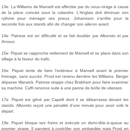
13e: La Williams de Mansell est affectée par du sous-virage à cause
de la pièce coincée sous la calandre. L'Anglais doit diminuer son
rythme pour ménager ses pneus. Johansson s'arrête pour la
seconde fois aux stands afin de changer son aileron avant.
14e: Patrese est en difficulté et se fait doubler par Alboreto et par
Arnoux.
15e: Piquet se rapproche nettement de Mansell et se place dans son
sillage à la faveur du trafic.
16e: Piquet tente de faire l'extérieur à Mansell avant le premier
freinage, sans succès. Prost est revenu derrière les Williams. Berger
dépasse Warwick. Patrese stoppe chez Brabham pour faire examiner
sa machine. Caffi renonce suite à une panne de boîte de vitesses.
17e: Piquet est gêné par Capelli dont il se débarrasse devant les
stands. Alboreto reçoit une pénalité d'une minute pour avoir volé le
départ.
19e: Piquet bloque ses freins et exécute un demi-tête-à-queue au
premier virage. Il parvient à contrôler son embardée mais Prost en