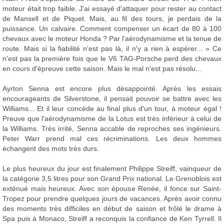
moteur était trop faible. J'ai essayé d'attaquer pour rester au contact
de Mansell et de Piquet. Mais, au fil des tours, je perdais de la
puissance. Un calvaire. Comment compenser un écart de 80 à 100
chevaux avec le moteur Honda ? Par l'aérodynamisme et la tenue de
route. Mais si la fiabilité n'est pas là, il n'y a rien à espérer... » Ce
n'est pas la première fois que le V6 TAG-Porsche perd des chevaux
en cours d'épreuve cette saison. Mais le mal n'est pas résolu...
Ayrton Senna est encore plus désappointé. Après les essais
encourageants de Silverstone, il pensait pouvoir se battre avec les
Williams... Et il leur concède au final plus d'un tour, à moteur égal !
Preuve que l'aérodynamisme de la Lotus est très inférieur à celui de
la Williams. Très irrité, Senna accable de reproches ses ingénieurs.
Peter Warr prend mal ces récriminations. Les deux hommes
échangent des mots très durs.
Le plus heureux du jour est finalement Philippe Streiff, vainqueur de
la catégorie 3,5 litres pour son Grand Prix national. Le Grenoblois est
exténué mais heureux. Avec son épouse Renée, il fonce sur Saint-
Tropez pour prendre quelques jours de vacances. Après avoir connu
des moments très difficiles en début de saison et frôlé le drame à
Spa puis à Monaco, Streiff a reconquis la confiance de Ken Tyrrell. Il