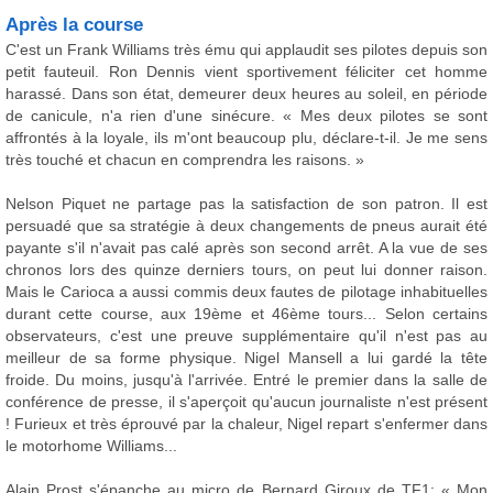
Après la course
C'est un Frank Williams très ému qui applaudit ses pilotes depuis son
petit fauteuil. Ron Dennis vient sportivement féliciter cet homme
harassé. Dans son état, demeurer deux heures au soleil, en période
de canicule, n'a rien d'une sinécure. « Mes deux pilotes se sont
affrontés à la loyale, ils m'ont beaucoup plu, déclare-t-il. Je me sens
très touché et chacun en comprendra les raisons. »
Nelson Piquet ne partage pas la satisfaction de son patron. Il est
persuadé que sa stratégie à deux changements de pneus aurait été
payante s'il n'avait pas calé après son second arrêt. A la vue de ses
chronos lors des quinze derniers tours, on peut lui donner raison.
Mais le Carioca a aussi commis deux fautes de pilotage inhabituelles
durant cette course, aux 19ème et 46ème tours... Selon certains
observateurs, c'est une preuve supplémentaire qu'il n'est pas au
meilleur de sa forme physique. Nigel Mansell a lui gardé la tête
froide. Du moins, jusqu'à l'arrivée. Entré le premier dans la salle de
conférence de presse, il s'aperçoit qu'aucun journaliste n'est présent
! Furieux et très éprouvé par la chaleur, Nigel repart s'enfermer dans
le motorhome Williams...
Alain Prost s'épanche au micro de Bernard Giroux de TF1: « Mon