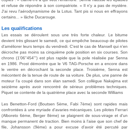
et refuse de répondre à son compatriote. « Il n'y a pas de mystère.
J'ai revu l'aérodynamisme de la Lotus. Tant pis si nous en effrayons
certains... » lâche Ducarouge.
Les qualifications
Les essais se déroulent sous une très forte chaleur. Le bitume
devient très glissant le samedi, ce qui empêche beaucoup de pilotes
d'améliorer leurs temps du vendredi. C'est le cas de Mansell qui n'en
décroche pas moins sa cinquième pole position en six courses. Son
chrono (1'06''454''') est plus rapide que la pole réalisée par Senna
en 1986. Prost démontre que le V6 TAG-Porsche en a encore dans
le ventre en décrochant la seconde place. Troisième, Senna est
mécontent de la tenue de route de sa voiture. De plus, une panne de
moteur l'a coupé dans son élan samedi. Son collègue Nakajima est
seizième après avoir rencontré de sérieux problèmes techniques.
Piquet se contente de la quatrième place avec la seconde Williams
Les Benetton-Ford (Boutsen 5ème, Fabi 7ème) sont rapides mais
confrontées à une myriade d'avaries mécaniques. Les pilotes Ferrari
(Alboreto 6ème, Berger 8ème) se plaignent de sous-virage et d'un
manque permanent de traction. Bien moins à l'aise que son chef de
file, Johansson (9ème) a pour excuse d'avoir été percuté par