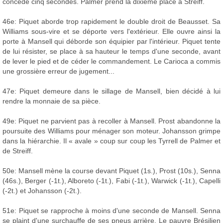
concède cinq secondes. Palmer prend la dixième place à Streiff.
46e: Piquet aborde trop rapidement le double droit de Beausset. Sa
Williams sous-vire et se déporte vers l'extérieur. Elle ouvre ainsi la
porte à Mansell qui déborde son équipier par l'intérieur. Piquet tente
de lui résister, se place à sa hauteur le temps d'une seconde, avant
de lever le pied et de céder le commandement. Le Carioca a commis
une grossière erreur de jugement...
47e: Piquet demeure dans le sillage de Mansell, bien décidé à lui
rendre la monnaie de sa pièce.
49e: Piquet ne parvient pas à recoller à Mansell. Prost abandonne la
poursuite des Williams pour ménager son moteur. Johansson grimpe
dans la hiérarchie. Il « avale » coup sur coup les Tyrrell de Palmer et
de Streiff.
50e: Mansell mène la course devant Piquet (1s.), Prost (10s.), Senna
(46s.), Berger (-1t.), Alboreto (-1t.), Fabi (-1t.), Warwick (-1t.), Capelli
(-2t.) et Johansson (-2t.).
51e: Piquet se rapproche à moins d'une seconde de Mansell. Senna
se plaint d'une surchauffe de ses pneus arrière. Le pauvre Brésilien