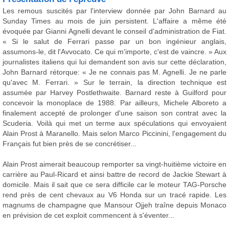
Les remous suscités par l'interview donnée par John Barnard au
Sunday Times au mois de juin persistent. L'affaire a même été
évoquée par Gianni Agnelli devant le conseil d'administration de Fiat.
« Si le salut de Ferrari passe par un bon ingénieur anglais,
assumons-le, dit l'Avvocato. Ce qui m'importe, c'est de vaincre. » Aux
journalistes italiens qui lui demandent son avis sur cette déclaration,
John Barnard rétorque: « Je ne connais pas M. Agnelli. Je ne parle
qu'avec M. Ferrari. » Sur le terrain, la direction technique est
assumée par Harvey Postlethwaite. Barnard reste à Guilford pour
concevoir la monoplace de 1988. Par ailleurs, Michele Alboreto a
finalement accepté de prolonger d'une saison son contrat avec la
Scuderia. Voilà qui met un terme aux spéculations qui envoyaient
Alain Prost à Maranello. Mais selon Marco Piccinini, l'engagement du
Français fut bien près de se concrétiser...
Alain Prost aimerait beaucoup remporter sa vingt-huitième victoire en
carrière au Paul-Ricard et ainsi battre de record de Jackie Stewart à
domicile. Mais il sait que ce sera difficile car le moteur TAG-Porsche
rend près de cent chevaux au V6 Honda sur un tracé rapide. Les
magnums de champagne que Mansour Ojjeh traîne depuis Monaco
en prévision de cet exploit commencent à s'éventer...