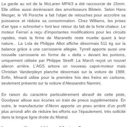
La garde au sol de la McLaren MP4/3 a été raccourcie de 15mm.
Elle utilise aussi dorénavant des amortisseurs Bilstein. Selon Hans
Mezger, le V6 Porsche a fait l'objet de retouches pour accroître sa
puissance et réduire sa consommation. Chez Williams, les prises
d'air type « schnorkel » font leur retour du fait de la forte chaleur. Le
moteur Ferrari a reçu d'importantes modifications pour les circuits
rapides, mais la firme de Maranello reste muette quant à leur
nature... La Lola de Philippe Alliot affiche désormais 511 kg sur la
balance grâce à une carrosserie allégée. Tyrrell apporte aussi une
nouvelle carrosserie en forme de « delta » devant les pontons,
uniquement utilisée par Philippe Streiff. La March reçoit un nouvel
aileron arrière. L'AGS arbore un nouveau capot-moteur mais
Christian Vanderpleyn planche désormais sur la voiture de 1988.
Enfin, Minardi utilise pour la première fois des freins en carbone,
seulement présents sur la voiture d'Alessandro Nannini.
En raison du caractère particulièrement abrasif de cette piste,
Goodyear alloue aux écuries un train de pneus supplémentaire. En
outre, le manufacturier d'Akron apporte un pneu arrière d'un profil
plus arrondi afin de réduire les efforts sur l'épaulement, très sollicité
dans la longue ligne droite du Mistral.