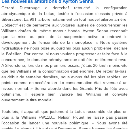
Les nouvelles ambitions d'Ayrton Senna
Gérard Ducarouge a derechef retouché la configuration
aérodynamique de la Lotus, testée à l'occasion d'essais privés à
Silverstone. La 99T arbore notamment un tout nouvel aileron arrière.
L'objectif est de permettre aux voitures jaunes de concurrencer les
Williams dotées du même moteur Honda. Ayrton Senna reconnaît
que la mise au point de la suspension active a entravé le
développement de l'ensemble de la monoplace: « Notre système
hydraulique ne nous pose aujourd'hui plus aucun problème, déclare
le Brésilien. Par contre, si nous voulons progresser et faire face à la
concurrence, le domaine aérodynamique doit être entièrement revu.
A Silverstone, lors de mes premiers essais, j'étais 20 km/h moins vite
que les Williams et la consommation était énorme. De retour là-bas,
en début de semaine dernière, nous avons été les plus rapides, en
pointe comme en accélération. La consommation était revenue à un
niveau normal. » Senna aborde donc les Grands Prix de l'été avec
optimisme. Il espère bien vaincre les Williams et convoite
ouvertement le titre mondial.
Toutefois, il apparaît que justement la Lotus ressemble de plus en
plus à la Williams FW11B... Nelson Piquet ne laisse pas passer
l'occasion de lancer une nouvelle polémique. « Nous avons été
copiés ! » clame-t-il à qui veut l'entendre. Senna hausse les épaules