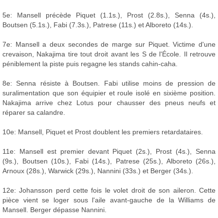
5e: Mansell précède Piquet (1.1s.), Prost (2.8s.), Senna (4s.),
Boutsen (5.1s.), Fabi (7.3s.), Patrese (11s.) et Alboreto (14s.).
7e: Mansell a deux secondes de marge sur Piquet. Victime d'une
crevaison, Nakajima tire tout droit avant les S de l'École. Il retrouve
péniblement la piste puis regagne les stands cahin-caha.
8e: Senna résiste à Boutsen. Fabi utilise moins de pression de
suralimentation que son équipier et roule isolé en sixième position.
Nakajima arrive chez Lotus pour chausser des pneus neufs et
réparer sa calandre.
10e: Mansell, Piquet et Prost doublent les premiers retardataires.
11e: Mansell est premier devant Piquet (2s.), Prost (4s.), Senna
(9s.), Boutsen (10s.), Fabi (14s.), Patrese (25s.), Alboreto (26s.),
Arnoux (28s.), Warwick (29s.), Nannini (33s.) et Berger (34s.).
12e: Johansson perd cette fois le volet droit de son aileron. Cette
pièce vient se loger sous l'aile avant-gauche de la Williams de
Mansell. Berger dépasse Nannini.