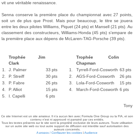
vit une véritable renaissance.
Senna conserve la première place du championnat avec 27 points,
soit un de plus que Prost. Mais pour beaucoup, le titre se jouera
entre les deux pilotes Williams, Piquet (24 pts) et Mansell (21 pts). Au
classement des constructeurs, Williams-Honda (45 pts) s'empare de
la première place aux dépens de McLaren-TAG-Porsche (39 pts).
Trophée Jim
Trophée Colin
Clark
Chapman
1.
J. Palmer
33 pts
1.
Tyrrell-Ford-Cosworth
63 pts
2.
P. Streiff
30 pts
2.
AGS-Ford-Cosworth
26 pts
3.
P. Fabre
26 pts
3.
Lola-Ford-Cosworth
15 pts
4.
P. Alliot
15 pts
4.
March-Ford-Cosworth
6 pts
5.
I. Capelli
6 pts
Tony
Ce site Internet est un site amateur. Il n'a aucun lien avec Formula One Group ou la FIA, et son
contenu n'est ni approuvé ni parrainé par ces entités.
Tous les textes présents sur le site sont la propriété exclusive de leurs auteurs. Toute utilisation
sur un autre site web ou tout autre support de diffusion est interdite sauf autorisation des
auteurs concernés.
A propos / Configurer les cookies
|
Audience