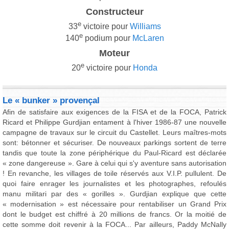
Constructeur
e
33
victoire pour
Williams
e
140
podium pour
McLaren
Moteur
e
20
victoire pour
Honda
Le « bunker » provençal
Afin de satisfaire aux exigences de la FISA et de la FOCA, Patrick
Ricard et Philippe Gurdjian entament à l'hiver 1986-87 une nouvelle
campagne de travaux sur le circuit du Castellet. Leurs maîtres-mots
sont: bétonner et sécuriser. De nouveaux parkings sortent de terre
tandis que toute la zone périphérique du Paul-Ricard est déclarée
« zone dangereuse ». Gare à celui qui s'y aventure sans autorisation
! En revanche, les villages de toile réservés aux V.I.P. pullulent. De
quoi faire enrager les journalistes et les photographes, refoulés
manu militari par des « gorilles ». Gurdjian explique que cette
« modernisation » est nécessaire pour rentabiliser un Grand Prix
dont le budget est chiffré à 20 millions de francs. Or la moitié de
cette somme doit revenir à la FOCA... Par ailleurs, Paddy McNally