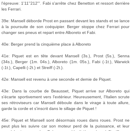
l'épreuve: 1'11''212'''. Fabi s'arrête chez Benetton et ressort derrière
les Ferrari.
39e: Mansell déborde Prost en passant devant les stands et se lance
à la poursuite de son coéquipier. Berger stoppe chez Ferrari pour
changer ses pneus et repart entre Alboreto et Fabi.
40e: Berger prend la cinquième place à Alboreto
41e: Piquet est en tête devant Mansell (3s.), Prost (5s.), Senna
(34s.), Berger (1m. 04s.), Alboreto (1m. 05s.), Fabi (-1t.), Warwick
(-1t.), Capelli (-2t.) et Streiff (-2t.).
42e: Mansell est revenu à une seconde et demie de Piquet.
43e: Dans la courbe de Beausset, Piquet arrive sur Alboreto qui
s'écarte sportivement vers l'extérieur. Heureusement, l'Italien scrute
ses rétroviseurs car Mansell déboule dans le virage à toute allure,
garde la corde et s'inscrit dans le sillage de Piquet !
45e: Piquet et Mansell sont désormais roues dans roues. Prost ne
peut plus les suivre car son moteur perd de la puissance, et leur