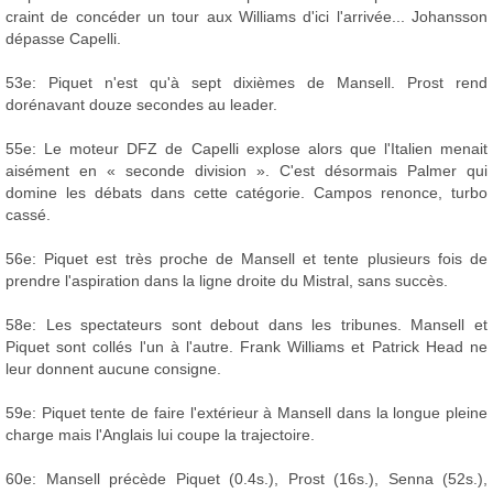
craint de concéder un tour aux Williams d'ici l'arrivée... Johansson
dépasse Capelli.
53e: Piquet n'est qu'à sept dixièmes de Mansell. Prost rend
dorénavant douze secondes au leader.
55e: Le moteur DFZ de Capelli explose alors que l'Italien menait
aisément en « seconde division ». C'est désormais Palmer qui
domine les débats dans cette catégorie. Campos renonce, turbo
cassé.
56e: Piquet est très proche de Mansell et tente plusieurs fois de
prendre l'aspiration dans la ligne droite du Mistral, sans succès.
58e: Les spectateurs sont debout dans les tribunes. Mansell et
Piquet sont collés l'un à l'autre. Frank Williams et Patrick Head ne
leur donnent aucune consigne.
59e: Piquet tente de faire l'extérieur à Mansell dans la longue pleine
charge mais l'Anglais lui coupe la trajectoire.
60e: Mansell précède Piquet (0.4s.), Prost (16s.), Senna (52s.),