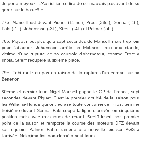
de porte-moyeux. L'Autrichien se tire de ce mauvais pas avant de se
garer sur le bas-côté.
77e: Mansell est devant Piquet (11.5s.), Prost (38s.), Senna (-1t.),
Fabi (-1t.), Johansson (-3t.), Streiff (-4t.) et Palmer (-4t.).
78e: Piquet n'est plus qu'à sept secondes de Mansell, mais trop loin
pour l'attaquer. Johansson arrête sa McLaren face aux stands,
victime d'une rupture de sa courroie d'alternateur, comme Prost à
Imola. Streiff récupère la sixième place.
79e: Fabi roule au pas en raison de la rupture d'un cardan sur sa
Benetton.
80ème et dernier tour: Nigel Mansell gagne le GP de France, sept
secondes devant Piquet. C'est le premier doublé de la saison pour
les Williams-Honda qui ont écrasé toute concurrence. Prost termine
troisième devant Senna. Fabi coupe la ligne d'arrivée en cinquième
position mais avec trois tours de retard. Streiff inscrit son premier
point de la saison et remporte la course des moteurs DFZ devant
son équipier Palmer. Fabre ramène une nouvelle fois son AGS à
l'arrivée. Nakajima finit non-classé à neuf tours.