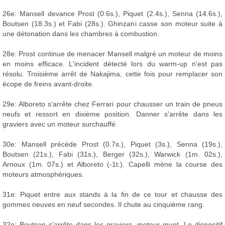
26e: Mansell devance Prost (0.6s.), Piquet (2.4s.), Senna (14.6s.),
Boutsen (18.3s.) et Fabi (28s.). Ghinzani casse son moteur suite à
une détonation dans les chambres à combustion.
28e: Prost continue de menacer Mansell malgré un moteur de moins
en moins efficace. L'incident détecté lors du warm-up n'est pas
résolu. Troisième arrêt de Nakajima, cette fois pour remplacer son
écope de freins avant-droite.
29e: Alboreto s'arrête chez Ferrari pour chausser un train de pneus
neufs et ressort en dixième position. Danner s'arrête dans les
graviers avec un moteur surchauffé.
30e: Mansell précède Prost (0.7s.), Piquet (3s.), Senna (19s.),
Boutsen (21s.), Fabi (31s.), Berger (32s.), Warwick (1m. 02s.),
Arnoux (1m. 07s.) et Alboreto (-1t.). Capelli mène la course des
moteurs atmosphériques.
31e: Piquet entre aux stands à la fin de ce tour et chausse des
gommes neuves en neuf secondes. Il chute au cinquième rang.
32e: Boutsen s'arrête dans les graviers, moteur muet. Le dispositif