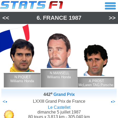
<<
6.
FRANCE
1987
>>
N.MANSELL
N.PIQUET
Williams Honda
Williams Honda
A.PROST
McLaren TAG Porsche
e
442
Grand Prix
<•
LXXIII Grand Prix de France
•>
Le Castellet
dimanche 5 juillet 1987
80 tours x 3.813 km - 305.040 km