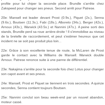
profite pour lui chiper la seconde place. Brundle s'arrête chez
Zakspeed pour changer ses pneus. Second arrêt pour Patrese.
20e: Mansell est leader devant Prost (0.9s.), Piquet (2s.), Senna
(9.6s.), Boutsen (11.3s.), Fabi (18s.), Alboreto (34s.), Berger (42s.),
Arnoux (43s.), Warwick (43.5s.) et Nannini (47s.). A peine sorti des
stands, Brundle perd sa roue arrière-droite ! Il s'immobilise au niveau
de la bretelle de raccordement, et peut s'estimer heureux que cet
incident ne se soit pas produit plus loin...
22e: Grâce à son excellente tenue de route, la McLaren de Prost
garde le contact avec la Williams de Mansell. Warwick double
Arnoux. Patrese renonce suite à une panne de différentiel.
23e: Nakajima s'arrête pour la seconde fois chez Lotus pour changer
son capot avant et ses pneus.
24e: Mansell, Prost et Piquet se tiennent en trois secondes. A quinze
secondes, Senna contient toujours Boutsen.
25e: Nannini conclut son beau week-end par un nouvel abandon,
moteur cassé.