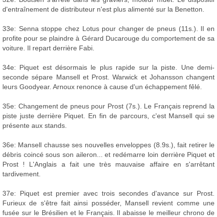
d'entraînement de distributeur n'est plus alimenté sur la Benetton.
33e: Senna stoppe chez Lotus pour changer de pneus (11s.). Il en
profite pour se plaindre à Gérard Ducarouge du comportement de sa
voiture. Il repart derrière Fabi.
34e: Piquet est désormais le plus rapide sur la piste. Une demi-
seconde sépare Mansell et Prost. Warwick et Johansson changent
leurs Goodyear. Arnoux renonce à cause d'un échappement fêlé.
35e: Changement de pneus pour Prost (7s.). Le Français reprend la
piste juste derrière Piquet. En fin de parcours, c'est Mansell qui se
présente aux stands.
36e: Mansell chausse ses nouvelles enveloppes (8.9s.), fait retirer le
débris coincé sous son aileron... et redémarre loin derrière Piquet et
Prost ! L'Anglais a fait une très mauvaise affaire en s'arrêtant
tardivement.
37e: Piquet est premier avec trois secondes d'avance sur Prost.
Furieux de s'être fait ainsi posséder, Mansell revient comme une
fusée sur le Brésilien et le Français. Il abaisse le meilleur chrono de