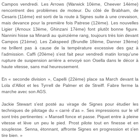
Campos vendredi. Les Arrows (Warwick 10ème, Cheever 14ème)
rencontrent des problèmes de moteur. Du côté de Brabham, de
Cesaris (11ème) est sorti de la route à Signes suite à une crevaison,
mais devance pour la première fois Patrese (12ème). Les nouvelles
Ligier (Arnoux 13ème, Ghinzani 17ème) font plutôt bonne figure.
Nannini hisse sa Minardi au quinzième rang, toujours très loin devant
Campos (21ème). Les Zakspeed (Brundle 18ème, Danner 19ème)
ne brillent pas à cause de la température excessive des gaz à
l'admission. Caffi (20ème) s'est fait peur vendredi matin lorsqu'une
rupture de suspension arrière a envoyé son Osella dans le décor à
haute vitesse, sans mal heureusement.
En « seconde division », Capelli (22ème) place sa March devant la
Lola d'Alliot et les Tyrrell de Palmer et de Streiff. Fabre ferme la
marche avec son AGS.
Jackie Stewart s'est posté au virage de Signes pour étudier les
techniques de pilotage du « carré d'as ». Ses impressions sur le vif
sont très pertinentes: « Mansell fonce et passe. Piquet entre à pleine
vitesse et lève un peu le pied. Prost pilote tout en finesse et en
souplesse. Senna, étonnant, affronte Signes en progression et s'en
tire bien. »