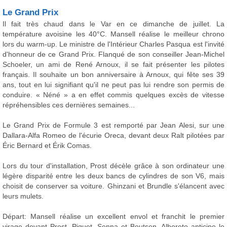
Le Grand Prix
Il fait très chaud dans le Var en ce dimanche de juillet. La
température avoisine les 40°C. Mansell réalise le meilleur chrono
lors du warm-up. Le ministre de l'Intérieur Charles Pasqua est l'invité
d'honneur de ce Grand Prix. Flanqué de son conseiller Jean-Michel
Schoeler, un ami de René Arnoux, il se fait présenter les pilotes
français. Il souhaite un bon anniversaire à Arnoux, qui fête ses 39
ans, tout en lui signifiant qu'il ne peut pas lui rendre son permis de
conduire. « Néné » a en effet commis quelques excès de vitesse
répréhensibles ces dernières semaines...
Le Grand Prix de Formule 3 est remporté par Jean Alesi, sur une
Dallara-Alfa Romeo de l'écurie Oreca, devant deux Ralt pilotées par
Éric Bernard et Érik Comas.
Lors du tour d'installation, Prost décèle grâce à son ordinateur une
légère disparité entre les deux bancs de cylindres de son V6, mais
choisit de conserver sa voiture. Ghinzani et Brundle s'élancent avec
leurs mulets.
Départ: Mansell réalise un excellent envol et franchit le premier
virage devant Prost, Piquet, Senna et Boutsen. Alboreto anticipe le