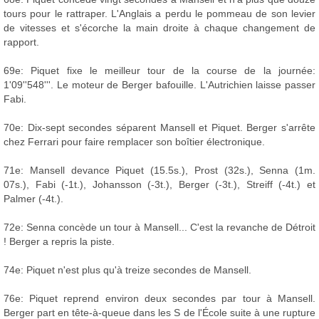
tours pour le rattraper. L'Anglais a perdu le pommeau de son levier
de vitesses et s'écorche la main droite à chaque changement de
rapport.
69e: Piquet fixe le meilleur tour de la course de la journée:
1'09''548'''. Le moteur de Berger bafouille. L'Autrichien laisse passer
Fabi.
70e: Dix-sept secondes séparent Mansell et Piquet. Berger s'arrête
chez Ferrari pour faire remplacer son boîtier électronique.
71e: Mansell devance Piquet (15.5s.), Prost (32s.), Senna (1m.
07s.), Fabi (-1t.), Johansson (-3t.), Berger (-3t.), Streiff (-4t.) et
Palmer (-4t.).
72e: Senna concède un tour à Mansell... C'est la revanche de Détroit
! Berger a repris la piste.
74e: Piquet n'est plus qu'à treize secondes de Mansell.
76e: Piquet reprend environ deux secondes par tour à Mansell.
Berger part en tête-à-queue dans les S de l'École suite à une rupture