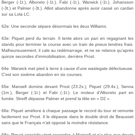
Berger (-1t.), Alboreto (-1t.), Fabi (-1t.), Warwick (-1t.), Johansson
(-3t.) et Palmer (-3t.). Alliot abandonne après avoir cassé un cardan
sur sa Lola LC.
62e: Une seconde sépare désormais les deux Williams.
63e: Piquet perd du terrain. Il tente alors un pari en regagnant les
stands pour terminer la course avec un train de pneus tendres frais.
Malheureusement, il cale au redémarrage, et ne se relance qu'après
quinze secondes d'immobilisation, derrière Prost.
64e: Warwick met pied à terre à cause d'une wastegate défectueuse.
C'est son sixième abandon en six courses.
65e: Mansell domine devant Prost (23.2s.), Piquet (29.4s.), Senna
(1m.), Berger (-1t.) et Fabi (-1t.). Le moteur d'Alboreto part en
fumée. Streiff dépasse Palmer et prend la tête en « D2 ».
66e: Piquet améliore à chaque passage le record du tour et remonte
facilement sur Prost. Il le dépasse dans le double droit de Beausset
sans que le Français n'ait opposé la moindre résistance.
68e: Piquet concède vingt secondes à Mansell et n'a plus que douze