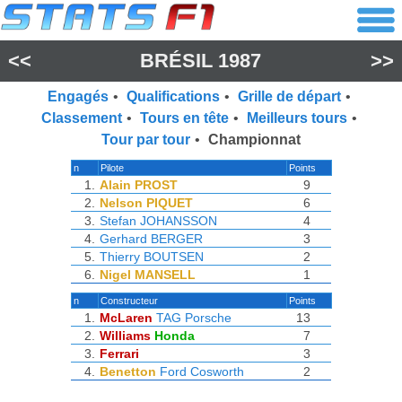
<<
BRÉSIL 1987
>>
Engagés
•
Qualifications
•
Grille de départ
•
Classement
•
Tours en tête
•
Meilleurs tours
•
Tour par tour
•
Championnat
n
Pilote
Points
1.
Alain PROST
9
2.
Nelson PIQUET
6
3.
Stefan JOHANSSON
4
4.
Gerhard BERGER
3
5.
Thierry BOUTSEN
2
6.
Nigel MANSELL
1
n
Constructeur
Points
1.
McLaren
TAG Porsche
13
2.
Williams
Honda
7
3.
Ferrari
3
4.
Benetton
Ford Cosworth
2