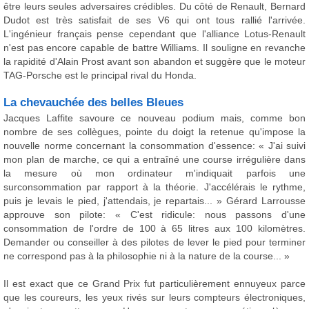
être leurs seules adversaires crédibles. Du côté de Renault, Bernard
Dudot est très satisfait de ses V6 qui ont tous rallié l'arrivée.
L'ingénieur français pense cependant que l'alliance Lotus-Renault
n'est pas encore capable de battre Williams. Il souligne en revanche
la rapidité d'Alain Prost avant son abandon et suggère que le moteur
TAG-Porsche est le principal rival du Honda.
La chevauchée des belles Bleues
Jacques Laffite savoure ce nouveau podium mais, comme bon
nombre de ses collègues, pointe du doigt la retenue qu'impose la
nouvelle norme concernant la consommation d'essence: « J'ai suivi
mon plan de marche, ce qui a entraîné une course irrégulière dans
la mesure où mon ordinateur m'indiquait parfois une
surconsommation par rapport à la théorie. J'accélérais le rythme,
puis je levais le pied, j'attendais, je repartais... » Gérard Larrousse
approuve son pilote: « C'est ridicule: nous passons d'une
consommation de l'ordre de 100 à 65 litres aux 100 kilomètres.
Demander ou conseiller à des pilotes de lever le pied pour terminer
ne correspond pas à la philosophie ni à la nature de la course... »
Il est exact que ce Grand Prix fut particulièrement ennuyeux parce
que les coureurs, les yeux rivés sur leurs compteurs électroniques,