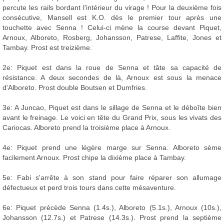
percute les rails bordant l'intérieur du virage ! Pour la deuxième fois
consécutive, Mansell est K.O. dès le premier tour après une
touchette avec Senna ! Celui-ci mène la course devant Piquet,
Arnoux, Alboreto, Rosberg, Johansson, Patrese, Laffite, Jones et
Tambay. Prost est treizième.
2e: Piquet est dans la roue de Senna et tâte sa capacité de
résistance. A deux secondes de là, Arnoux est sous la menace
d'Alboreto. Prost double Boutsen et Dumfries.
3e: A Juncao, Piquet est dans le sillage de Senna et le déboîte bien
avant le freinage. Le voici en tête du Grand Prix, sous les vivats des
Cariocas. Alboreto prend la troisième place à Arnoux.
4e: Piquet prend une légère marge sur Senna. Alboreto sème
facilement Arnoux. Prost chipe la dixième place à Tambay.
5e: Fabi s'arrête à son stand pour faire réparer son allumage
défectueux et perd trois tours dans cette mésaventure.
6e: Piquet précède Senna (1.4s.), Alboreto (5.1s.), Arnoux (10s.),
Johansson (12.7s.) et Patrese (14.3s.). Prost prend la septième