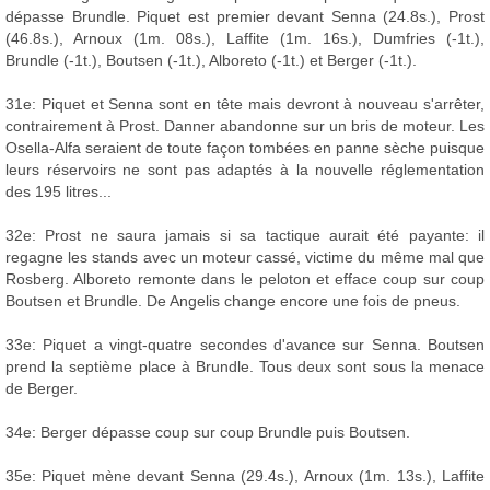
dépasse Brundle. Piquet est premier devant Senna (24.8s.), Prost
(46.8s.), Arnoux (1m. 08s.), Laffite (1m. 16s.), Dumfries (-1t.),
Brundle (-1t.), Boutsen (-1t.), Alboreto (-1t.) et Berger (-1t.).
31e: Piquet et Senna sont en tête mais devront à nouveau s'arrêter,
contrairement à Prost. Danner abandonne sur un bris de moteur. Les
Osella-Alfa seraient de toute façon tombées en panne sèche puisque
leurs réservoirs ne sont pas adaptés à la nouvelle réglementation
des 195 litres...
32e: Prost ne saura jamais si sa tactique aurait été payante: il
regagne les stands avec un moteur cassé, victime du même mal que
Rosberg. Alboreto remonte dans le peloton et efface coup sur coup
Boutsen et Brundle. De Angelis change encore une fois de pneus.
33e: Piquet a vingt-quatre secondes d'avance sur Senna. Boutsen
prend la septième place à Brundle. Tous deux sont sous la menace
de Berger.
34e: Berger dépasse coup sur coup Brundle puis Boutsen.
35e: Piquet mène devant Senna (29.4s.), Arnoux (1m. 13s.), Laffite