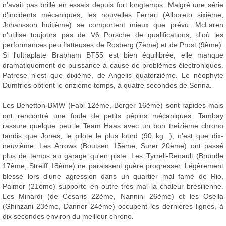
n'avait pas brillé en essais depuis fort longtemps. Malgré une série
d'incidents mécaniques, les nouvelles Ferrari (Alboreto sixième,
Johansson huitième) se comportent mieux que prévu. McLaren
n'utilise toujours pas de V6 Porsche de qualifications, d'où les
performances peu flatteuses de Rosberg (7ème) et de Prost (9ème).
Si l'ultraplate Brabham BT55 est bien équilibrée, elle manque
dramatiquement de puissance à cause de problèmes électroniques.
Patrese n'est que dixième, de Angelis quatorzième. Le néophyte
Dumfries obtient le onzième temps, à quatre secondes de Senna.
Les Benetton-BMW (Fabi 12ème, Berger 16ème) sont rapides mais
ont rencontré une foule de petits pépins mécaniques. Tambay
rassure quelque peu le Team Haas avec un bon treizième chrono
tandis que Jones, le pilote le plus lourd (90 kg...), n'est que dix-
neuvième. Les Arrows (Boutsen 15ème, Surer 20ème) ont passé
plus de temps au garage qu'en piste. Les Tyrrell-Renault (Brundle
17ème, Streiff 18ème) ne paraissent guère progresser. Légèrement
blessé lors d'une agression dans un quartier mal famé de Rio,
Palmer (21ème) supporte en outre très mal la chaleur brésilienne.
Les Minardi (de Cesaris 22ème, Nannini 26ème) et les Osella
(Ghinzani 23ème, Danner 24ème) occupent les dernières lignes, à
dix secondes environ du meilleur chrono.