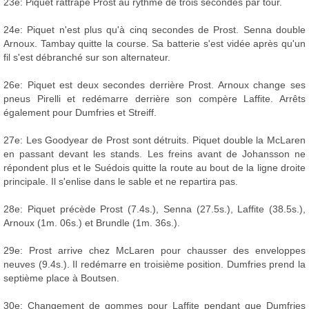
23e: Piquet rattrape Prost au rythme de trois secondes par tour.
24e: Piquet n'est plus qu'à cinq secondes de Prost. Senna double
Arnoux. Tambay quitte la course. Sa batterie s'est vidée après qu'un
fil s'est débranché sur son alternateur.
26e: Piquet est deux secondes derrière Prost. Arnoux change ses
pneus Pirelli et redémarre derrière son compère Laffite. Arrêts
également pour Dumfries et Streiff.
27e: Les Goodyear de Prost sont détruits. Piquet double la McLaren
en passant devant les stands. Les freins avant de Johansson ne
répondent plus et le Suédois quitte la route au bout de la ligne droite
principale. Il s'enlise dans le sable et ne repartira pas.
28e: Piquet précède Prost (7.4s.), Senna (27.5s.), Laffite (38.5s.),
Arnoux (1m. 06s.) et Brundle (1m. 36s.).
29e: Prost arrive chez McLaren pour chausser des enveloppes
neuves (9.4s.). Il redémarre en troisième position. Dumfries prend la
septième place à Boutsen.
30e: Changement de gommes pour Laffite pendant que Dumfries