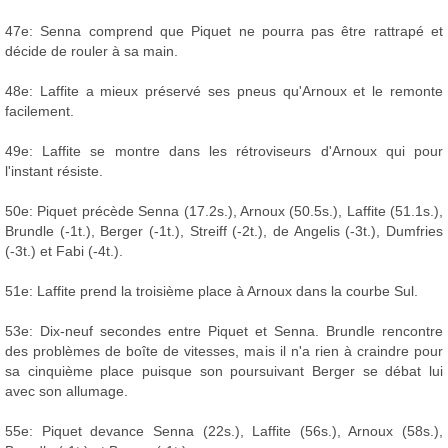
47e: Senna comprend que Piquet ne pourra pas être rattrapé et
décide de rouler à sa main.
48e: Laffite a mieux préservé ses pneus qu'Arnoux et le remonte
facilement.
49e: Laffite se montre dans les rétroviseurs d'Arnoux qui pour
l'instant résiste.
50e: Piquet précède Senna (17.2s.), Arnoux (50.5s.), Laffite (51.1s.),
Brundle (-1t.), Berger (-1t.), Streiff (-2t.), de Angelis (-3t.), Dumfries
(-3t.) et Fabi (-4t.).
51e: Laffite prend la troisième place à Arnoux dans la courbe Sul.
53e: Dix-neuf secondes entre Piquet et Senna. Brundle rencontre
des problèmes de boîte de vitesses, mais il n'a rien à craindre pour
sa cinquième place puisque son poursuivant Berger se débat lui
avec son allumage.
55e: Piquet devance Senna (22s.), Laffite (56s.), Arnoux (58s.),