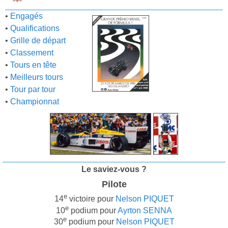
•
Engagés
•
Qualifications
•
Grille de départ
•
Classement
•
Tours en tête
•
Meilleurs tours
•
Tour par tour
•
Championnat
Le saviez-vous ?
Pilote
e
14
victoire pour
Nelson PIQUET
e
10
podium pour
Ayrton SENNA
e
30
podium pour
Nelson PIQUET