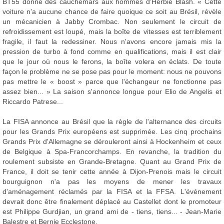
BT55 donne des cauchemars aux hommes d'Herbie Blash. « Cette
voiture n'a aucune chance de faire quoique ce soit au Brésil, révèle
un mécanicien à Jabby Crombac. Non seulement le circuit de
refroidissement est loupé, mais la boîte de vitesses est terriblement
fragile, il faut la redessiner. Nous n'avons encore jamais mis la
pression de turbo à fond comme en qualifications, mais il est clair
que le jour où nous le ferons, la boîte volera en éclats. De toute
façon le problème ne se pose pas pour le moment: nous ne pouvons
pas mettre le « boost » parce que l'échangeur ne fonctionne pas
assez bien... » La saison s'annonce longue pour Elio de Angelis et
Riccardo Patrese...
La FISA annonce au Brésil que la règle de l'alternance des circuits
pour les Grands Prix européens est supprimée. Les cinq prochains
Grands Prix d'Allemagne se dérouleront ainsi à Hockenheim et ceux
de Belgique à Spa-Francorchamps. En revanche, la tradition du
roulement subsiste en Grande-Bretagne. Quant au Grand Prix de
France, il doit se tenir cette année à Dijon-Prenois mais le circuit
bourguignon n'a pas les moyens de mener les travaux
d'aménagement réclamés par la FISA et la FFSA. L'événement
devrait donc être finalement déplacé au Castellet dont le promoteur
est Philippe Gurdjian, un grand ami de - tiens, tiens... - Jean-Marie
Balestre et Bernie Ecclestone.