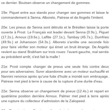
ce dernier. Boutsen observe un changement de gommes.
19e: Piquet entre aux stands pour changer ses gommes et laisse le
commandement à Senna. Alboreto, Patrese et de Angelis l'imitent.
20e: Les pneus de Senna sont détruits et le Brésilien laisse la porte
ouverte à Prost. Le Français est leader devant Senna (0.9s.), Piquet
(17.2s.), Arnoux (19.6s.), Laffite (27.1s.), Tambay (45.7s.), Dumfries
(49.9s.) et Johansson (54.3s.). Alboreto s'arrête une seconde fois
pour faire vérifier son moteur qui émet un bruit étrange. De Angelis
revient au stand Brabham sur trois roues: l'avant-gauche, mal serrée
au précédent arrêt, s'est fait la malle !
21e: Prost compte changer de pneus une seule fois contre deux
pour ses adversaires. Surer abandonne avec un moteur suchauffé et
Nannini renonce après qu'une fuite d'huile a inondé son embrayage.
Patrese met pied à terre à cause de la rupture d'une durite d'eau.
22e: Senna observe un changement de pneus (12.4s.) et repart en
quatrième position derrière Arnoux. Palmer met pied à terre après
une rupture du collecteur d'admission de la Zakspeed.