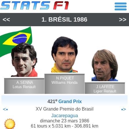
<<
1.
BRÉSIL
1986
>>
N.PIQUET
A.SENNA
Williams Honda
Lotus Renault
J.LAFFITE
Ligier Renault
e
421
Grand Prix
<•
XV Grande Premio do Brasil
•>
Jacarepagua
dimanche 23 mars 1986
61 tours x 5.031 km - 306.891 km