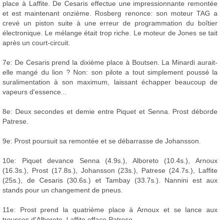
place à Laffite. De Cesaris effectue une impressionnante remontée
et est maintenant onzième. Rosberg renonce: son moteur TAG a
crevé un piston suite à une erreur de programmation du boîtier
électronique. Le mélange était trop riche. Le moteur de Jones se tait
après un court-circuit.
7e: De Cesaris prend la dixième place à Boutsen. La Minardi aurait-
elle mangé du lion ? Non: son pilote a tout simplement poussé la
suralimentation à son maximum, laissant échapper beaucoup de
vapeurs d'essence...
8e: Deux secondes et demie entre Piquet et Senna. Prost déborde
Patrese.
9e: Prost poursuit sa remontée et se débarrasse de Johansson.
10e: Piquet devance Senna (4.9s.), Alboreto (10.4s.), Arnoux
(16.3s.), Prost (17.8s.), Johansson (23s.), Patrese (24.7s.), Laffite
(25s.), de Cesaris (30.6s.) et Tambay (33.7s.). Nannini est aux
stands pour un changement de pneus.
11e: Prost prend la quatrième place à Arnoux et se lance aux
trousses d'Alboreto. Laffite efface Patrese.