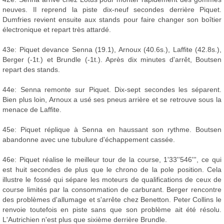
neuves. Il reprend la piste dix-neuf secondes derrière Piquet.
Dumfries revient ensuite aux stands pour faire changer son boîtier
électronique et repart très attardé.
43e: Piquet devance Senna (19.1), Arnoux (40.6s.), Laffite (42.8s.),
Berger (-1t.) et Brundle (-1t.). Après dix minutes d'arrêt, Boutsen
repart des stands.
44e: Senna remonte sur Piquet. Dix-sept secondes les séparent.
Bien plus loin, Arnoux a usé ses pneus arrière et se retrouve sous la
menace de Laffite.
45e: Piquet réplique à Senna en haussant son rythme. Boutsen
abandonne avec une tubulure d'échappement cassée.
46e: Piquet réalise le meilleur tour de la course, 1'33''546''', ce qui
est huit secondes de plus que le chrono de la pole position. Cela
illustre le fossé qui sépare les moteurs de qualifications de ceux de
course limités par la consommation de carburant. Berger rencontre
des problèmes d'allumage et s'arrête chez Benetton. Peter Collins le
renvoie toutefois en piste sans que son problème ait été résolu.
L'Autrichien n'est plus que sixième derrière Brundle.