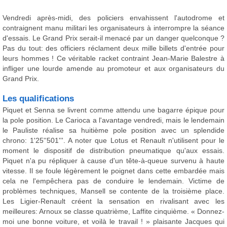
Vendredi après-midi, des policiers envahissent l'autodrome et
contraignent manu militari les organisateurs à interrompre la séance
d'essais. Le Grand Prix serait-il menacé par un danger quelconque ?
Pas du tout: des officiers réclament deux mille billets d'entrée pour
leurs hommes ! Ce véritable racket contraint Jean-Marie Balestre à
infliger une lourde amende au promoteur et aux organisateurs du
Grand Prix.
Les qualifications
Piquet et Senna se livrent comme attendu une bagarre épique pour
la pole position. Le Carioca a l'avantage vendredi, mais le lendemain
le Pauliste réalise sa huitième pole position avec un splendide
chrono: 1'25''501'''. A noter que Lotus et Renault n'utilisent pour le
moment le dispositif de distribution pneumatique qu'aux essais.
Piquet n'a pu répliquer à cause d'un tête-à-queue survenu à haute
vitesse. Il se foule légèrement le poignet dans cette embardée mais
cela ne l'empêchera pas de conduire le lendemain. Victime de
problèmes techniques, Mansell se contente de la troisième place.
Les Ligier-Renault créent la sensation en rivalisant avec les
meilleures: Arnoux se classe quatrième, Laffite cinquième. « Donnez-
moi une bonne voiture, et voilà le travail ! » plaisante Jacques qui