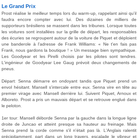
Le Grand Prix
Prost réalise le meilleur temps lors du warm-up, rappelant ainsi qu'il
faudra encore compter avec lui. Des dizaines de milliers de
supporteurs brésiliens se massent dans les tribunes. Lorsque toutes
les voitures sont installées sur la grille de départ, les responsables
des écuries se regroupent autour de la voiture de Piquet et déploient
une banderole à l'adresse de Frank Williams: « Ne t'en fais pas
Frank, nous gardons la boutique ! » Un message bien sympathique.
Les Goodyear et les Pirelli choisis par les pilotes sont tendres.
L'ingénieur de Goodyear Lee Gaug prévoit deux changements de
pneus.
Départ: Senna démarre en ondoyant tandis que Piquet prend un
envol hésitant. Mansell s'intercale entre eux. Senna vire en tête au
premier virage avec Mansell derrière lui. Suivent Piquet, Arnoux et
Alboreto. Prost a pris un mauvais départ et se retrouve englué dans
le peloton.
1er tour: Mansell déborde Senna par la gauche dans la longue ligne
droite de Juncao et atteint presque sa hauteur au freinage. Mais
Senna prend la corde comme s'il n'était pas là. L'Anglais ralentit
précipitamment, part dans un long travers, escalade le vibreur et