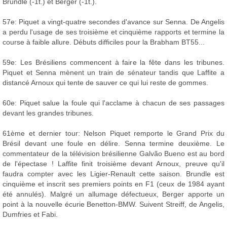
Brundle (-1t.) et Berger (-1t.).
57e: Piquet a vingt-quatre secondes d'avance sur Senna. De Angelis
a perdu l'usage de ses troisième et cinquième rapports et termine la
course à faible allure. Débuts difficiles pour la Brabham BT55...
59e: Les Brésiliens commencent à faire la fête dans les tribunes.
Piquet et Senna mènent un train de sénateur tandis que Laffite a
distancé Arnoux qui tente de sauver ce qui lui reste de gommes.
60e: Piquet salue la foule qui l'acclame à chacun de ses passages
devant les grandes tribunes.
61ème et dernier tour: Nelson Piquet remporte le Grand Prix du
Brésil devant une foule en délire. Senna termine deuxième. Le
commentateur de la télévision brésilienne Galvão Bueno est au bord
de l'épectase ! Laffite finit troisième devant Arnoux, preuve qu'il
faudra compter avec les Ligier-Renault cette saison. Brundle est
cinquième et inscrit ses premiers points en F1 (ceux de 1984 ayant
été annulés). Malgré un allumage défectueux, Berger apporte un
point à la nouvelle écurie Benetton-BMW. Suivent Streiff, de Angelis,
Dumfries et Fabi.