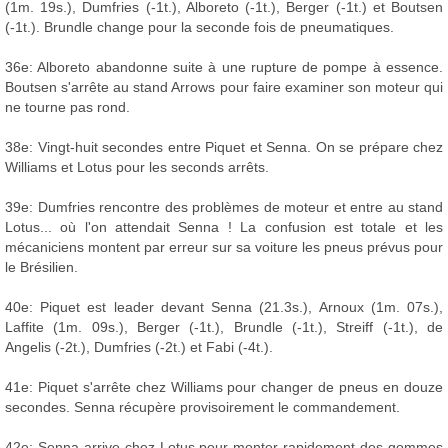
(1m. 19s.), Dumfries (-1t.), Alboreto (-1t.), Berger (-1t.) et Boutsen
(-1t.). Brundle change pour la seconde fois de pneumatiques.
36e: Alboreto abandonne suite à une rupture de pompe à essence.
Boutsen s'arrête au stand Arrows pour faire examiner son moteur qui
ne tourne pas rond.
38e: Vingt-huit secondes entre Piquet et Senna. On se prépare chez
Williams et Lotus pour les seconds arrêts.
39e: Dumfries rencontre des problèmes de moteur et entre au stand
Lotus... où l'on attendait Senna ! La confusion est totale et les
mécaniciens montent par erreur sur sa voiture les pneus prévus pour
le Brésilien.
40e: Piquet est leader devant Senna (21.3s.), Arnoux (1m. 07s.),
Laffite (1m. 09s.), Berger (-1t.), Brundle (-1t.), Streiff (-1t.), de
Angelis (-2t.), Dumfries (-2t.) et Fabi (-4t.).
41e: Piquet s'arrête chez Williams pour changer de pneus en douze
secondes. Senna récupère provisoirement le commandement.
42e: Senna arrive chez Lotus pour monter rapidement des gommes