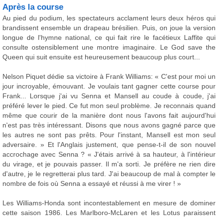
Après la course
Au pied du podium, les spectateurs acclament leurs deux héros qui
brandissent ensemble un drapeau brésilien. Puis, on joue la version
longue de l'hymne national, ce qui fait rire le facétieux Laffite qui
consulte ostensiblement une montre imaginaire. Le God save the
Queen qui suit ensuite est heureusement beaucoup plus court...
Nelson Piquet dédie sa victoire à Frank Williams: « C'est pour moi un
jour incroyable, émouvant. Je voulais tant gagner cette course pour
Frank... Lorsque j'ai vu Senna et Mansell au coude à coude, j'ai
préféré lever le pied. Ce fut mon seul problème. Je reconnais quand
même que courir de la manière dont nous l'avons fait aujourd'hui
n'est pas très intéressant. Disons que nous avons gagné parce que
les autres ne sont pas prêts. Pour l'instant, Mansell est mon seul
adversaire. » Et l'Anglais justement, que pense-t-il de son nouvel
accrochage avec Senna ? « J'étais arrivé à sa hauteur, à l'intérieur
du virage, et je pouvais passer. Il m'a sorti. Je préfère ne rien dire
d'autre, je le regretterai plus tard. J'ai beaucoup de mal à compter le
nombre de fois où Senna a essayé et réussi à me virer ! »
Les Williams-Honda sont incontestablement en mesure de dominer
cette saison 1986. Les Marlboro-McLaren et les Lotus paraissent