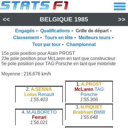
<<
BELGIQUE 1985
>>
Engagés
•
Qualifications
•
Grille de départ
•
Classement
•
Tours en tête
•
Meilleurs tours
•
Tour par tour
•
Championnat
15e pole position pour Alain PROST
23e pole position pour McLaren en tant que constructeur
5e pole position pour TAG Porsche en tant que motoriste
Moyenne : 216.676 km/h
1
.
A.PROST
2.
A.SENNA
McLaren
TAG
Lotus
Renault
Porsche
1'55.403
1'55.306
3.
N.PIQUET
4.
M.ALBORETO
Brabham
BMW
Ferrari
1'55.648
1'56.021