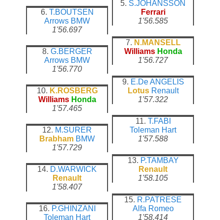
5.
S.JOHANSSON
6.
T.BOUTSEN
Ferrari
Arrows
BMW
1'56.585
1'56.697
7.
N.MANSELL
8.
G.BERGER
Williams
Honda
Arrows
BMW
1'56.727
1'56.770
9.
E.De ANGELIS
10.
K.ROSBERG
Lotus
Renault
Williams
Honda
1'57.322
1'57.465
11.
T.FABI
12.
M.SURER
Toleman
Hart
Brabham
BMW
1'57.588
1'57.729
13.
P.TAMBAY
14.
D.WARWICK
Renault
Renault
1'58.105
1'58.407
15.
R.PATRESE
16.
P.GHINZANI
Alfa Romeo
Toleman
Hart
1'58.414