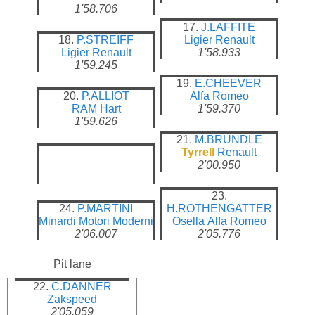
1'58.706
17.
J.LAFFITE
18.
P.STREIFF
Ligier
Renault
Ligier
Renault
1'58.933
1'59.245
19.
E.CHEEVER
20.
P.ALLIOT
Alfa Romeo
RAM
Hart
1'59.370
1'59.626
21.
M.BRUNDLE
Tyrrell
Renault
2'00.950
23.
24.
P.MARTINI
H.ROTHENGATTER
Minardi
Motori Moderni
Osella
Alfa Romeo
2'06.007
2'05.776
Pit lane
22.
C.DANNER
Zakspeed
2'05.059