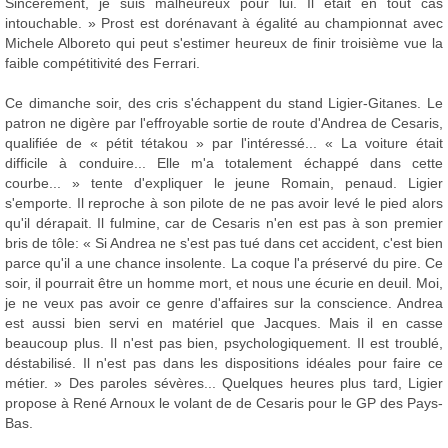
Sincèrement, je suis malheureux pour lui. Il était en tout cas
intouchable. » Prost est dorénavant à égalité au championnat avec
Michele Alboreto qui peut s'estimer heureux de finir troisième vue la
faible compétitivité des Ferrari.
Ce dimanche soir, des cris s'échappent du stand Ligier-Gitanes. Le
patron ne digère par l'effroyable sortie de route d'Andrea de Cesaris,
qualifiée de « pétit tétakou » par l'intéressé... « La voiture était
difficile à conduire... Elle m'a totalement échappé dans cette
courbe... » tente d'expliquer le jeune Romain, penaud. Ligier
s'emporte. Il reproche à son pilote de ne pas avoir levé le pied alors
qu'il dérapait. Il fulmine, car de Cesaris n'en est pas à son premier
bris de tôle: « Si Andrea ne s'est pas tué dans cet accident, c'est bien
parce qu'il a une chance insolente. La coque l'a préservé du pire. Ce
soir, il pourrait être un homme mort, et nous une écurie en deuil. Moi,
je ne veux pas avoir ce genre d'affaires sur la conscience. Andrea
est aussi bien servi en matériel que Jacques. Mais il en casse
beaucoup plus. Il n'est pas bien, psychologiquement. Il est troublé,
déstabilisé. Il n'est pas dans les dispositions idéales pour faire ce
métier. » Des paroles sévères... Quelques heures plus tard, Ligier
propose à René Arnoux le volant de de Cesaris pour le GP des Pays-
Bas.