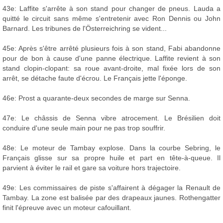
43e: Laffite s'arrête à son stand pour changer de pneus. Lauda a
quitté le circuit sans même s'entretenir avec Ron Dennis ou John
Barnard. Les tribunes de l'Österreichring se vident...
45e: Après s'être arrêté plusieurs fois à son stand, Fabi abandonne
pour de bon à cause d'une panne électrique. Laffite revient à son
stand clopin-clopant: sa roue avant-droite, mal fixée lors de son
arrêt, se détache faute d'écrou. Le Français jette l'éponge.
46e: Prost a quarante-deux secondes de marge sur Senna.
47e: Le châssis de Senna vibre atrocement. Le Brésilien doit
conduire d'une seule main pour ne pas trop souffrir.
48e: Le moteur de Tambay explose. Dans la courbe Sebring, le
Français glisse sur sa propre huile et part en tête-à-queue. Il
parvient à éviter le rail et gare sa voiture hors trajectoire.
49e: Les commissaires de piste s'affairent à dégager la Renault de
Tambay. La zone est balisée par des drapeaux jaunes. Rothengatter
finit l'épreuve avec un moteur cafouillant.