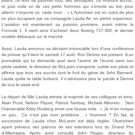
plains, ce sont de pauvres fous, des détraqués. Le moindre accroc,
et puis voilà un de ces petits hommes qui s'envole au loin pour
atterrir n'importe où, raide mort... » L'Autrichien est en outre de plus
en plus accaparé par sa compagnie Lauda Air, en pleine expansion.
L'aviation est maintenant sa passion première, avant même la
Formule 1. Il vient ainsi d'acheter deux Boeing 737-300, le dernier
modèle débarqué sur le marché.
Aussi, Lauda annonce sa décision irrévocable lors d'une conférence
de presse qu'il tient le samedi 17 août. Ron Dennis est présent. A un
journaliste qui lui demande quel sera l'avenir de l'écurie sans son
pilote vedette, le directeur de McLaren s'emporte, oublie son pilote et
affirme que tous ses succès sont le fruit du génie de John Barnard.
Lauda quitte la table furibard. Il n'adressera plus la parole à Dennis
de tout le week-end.
Le départ de Niki Lauda attriste la majorité de ses collègues et amis,
Alain Prost, Nelson Piquet, Patrick Tambay, Michele Alboreto... Seul
l'inénarrable Keke Rosberg émet une fausse note : « Je m'en moque
un peu... Ce n'est pas mon problème... » Vraiment ? En fait, la
succession de Lauda chez McLaren est déjà réglée, l'Autrichien
ayant prévenu ses patrons de ses intentions lors du Grand Prix
d'Allemagne. Après avoir consulté John Hogan, directeur du