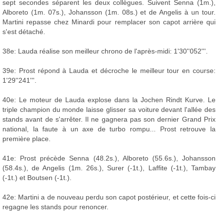
sept secondes séparent les deux collègues. Suivent Senna (1m.),
Alboreto (1m. 07s.), Johansson (1m. 08s.) et de Angelis à un tour.
Martini repasse chez Minardi pour remplacer son capot arrière qui
s'est détaché.
38e: Lauda réalise son meilleur chrono de l'après-midi: 1'30''052'''.
39e: Prost répond à Lauda et décroche le meilleur tour en course:
1'29''241'''.
40e: Le moteur de Lauda explose dans la Jochen Rindt Kurve. Le
triple champion du monde laisse glisser sa voiture devant l'allée des
stands avant de s'arrêter. Il ne gagnera pas son dernier Grand Prix
national, la faute à un axe de turbo rompu... Prost retrouve la
première place.
41e: Prost précède Senna (48.2s.), Alboreto (55.6s.), Johansson
(58.4s.), de Angelis (1m. 26s.), Surer (-1t.), Laffite (-1t.), Tambay
(-1t.) et Boutsen (-1t.).
42e: Martini a de nouveau perdu son capot postérieur, et cette fois-ci
regagne les stands pour renoncer.