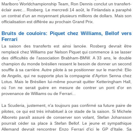
Marlboro Worldchampionship Team, Ron Dennis conclut un transfert-
éclair avec... Rosberg. Le mercredi 14 août, le Finlandais a paraphé
un contrat d'un an moyennant plusieurs millions de dollars. Mais son
officialisation est différée au prochain Grand Prix.
Bruits de couloirs: Piquet chez Williams, Bellof vers
Ferrari
La saison des transferts est ainsi lancée. Rosberg devrait être
remplacé chez Williams par Nelson Piquet qui commence à se lasser
des difficultés de l'association Brabham-BMW. A 33 ans, le double
champion du monde brésilien ressent le besoin de donner un second
souffle à sa carrière. Autre pilote à se positionner sur le marché: Elio
de Angelis, qui ne supporte plus la compagnie d'Ayrton Senna chez
Lotus. Mais le Brésilien lui-même pourrait quitter Ketteringham Hall,
où l'on ne serait guère en mesure de contrer un pont d'or en
provenance de Williams ou de Ferrari...
La Scuderia, justement, n'a toujours pas confirmé sa future paire de
pilotes, ce qui est très inhabituel à ce stade de la saison. Si Michele
Alboreto paraît assuré de conserver son volant, Stefan Johansson
pourrait céder sa place à Stefan Bellof. Le jeune et sympathique
Allemand devrait rencontrer Enzo Ferrari d'ici le GP d'Italie. Sa