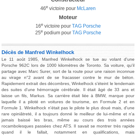
e
46
victoire pour
McLaren
Moteur
e
16
victoire pour
TAG Porsche
e
25
podium pour
TAG Porsche
Décès de Manfred Winkelhock
Le 11 août 1985, Manfred Winkelhock se tue au volant d'une
Porsche 962C lors de 1000 kilomètres de Toronto. Sa voiture, qu'il
partage avec Marc Surer, sort de la route pour une raison inconnue
au virage n°2 avant de se fracasser contre le mur de béton.
Rapidement extrait des décombres, Winkelhock s'éteint le lendemain
des suites d'une hémorragie cérébrale. Il était âgé de 33 ans et
laisse un fils, Markus. Sa carrière était liée à BMW, marque pour
laquelle il a piloté en voitures de tourisme, en Formule 2 et en
Formule 1. Winkelhock n'était pas le pilote le plus doué mais, d'une
rare opiniâtreté, il a toujours donné le meilleur de lui-même et n'a
jamais baissé les bras, même au cours des trois années
rocambolesques passées chez ATS. Il savait se montrer très rapide
quand il le fallait, notamment en qualifications, mais