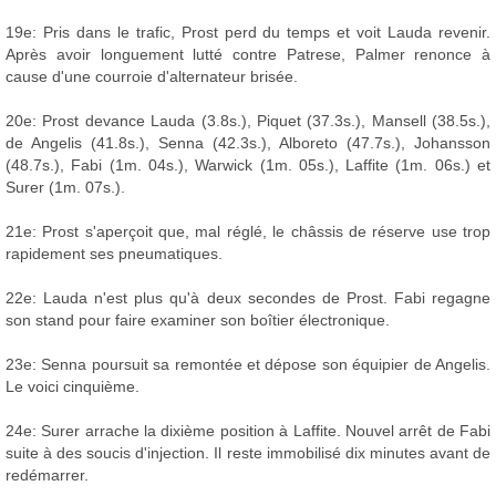
19e: Pris dans le trafic, Prost perd du temps et voit Lauda revenir.
Après avoir longuement lutté contre Patrese, Palmer renonce à
cause d'une courroie d'alternateur brisée.
20e: Prost devance Lauda (3.8s.), Piquet (37.3s.), Mansell (38.5s.),
de Angelis (41.8s.), Senna (42.3s.), Alboreto (47.7s.), Johansson
(48.7s.), Fabi (1m. 04s.), Warwick (1m. 05s.), Laffite (1m. 06s.) et
Surer (1m. 07s.).
21e: Prost s'aperçoit que, mal réglé, le châssis de réserve use trop
rapidement ses pneumatiques.
22e: Lauda n'est plus qu'à deux secondes de Prost. Fabi regagne
son stand pour faire examiner son boîtier électronique.
23e: Senna poursuit sa remontée et dépose son équipier de Angelis.
Le voici cinquième.
24e: Surer arrache la dixième position à Laffite. Nouvel arrêt de Fabi
suite à des soucis d'injection. Il reste immobilisé dix minutes avant de
redémarrer.