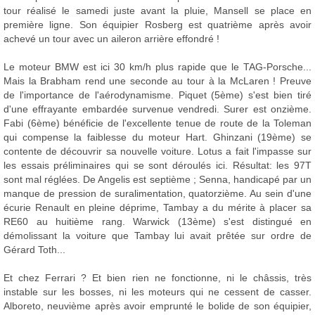
tour réalisé le samedi juste avant la pluie, Mansell se place en
première ligne. Son équipier Rosberg est quatrième après avoir
achevé un tour avec un aileron arrière effondré !
Le moteur BMW est ici 30 km/h plus rapide que le TAG-Porsche...
Mais la Brabham rend une seconde au tour à la McLaren ! Preuve
de l'importance de l'aérodynamisme. Piquet (5ème) s'est bien tiré
d'une effrayante embardée survenue vendredi. Surer est onzième.
Fabi (6ème) bénéficie de l'excellente tenue de route de la Toleman
qui compense la faiblesse du moteur Hart. Ghinzani (19ème) se
contente de découvrir sa nouvelle voiture. Lotus a fait l'impasse sur
les essais préliminaires qui se sont déroulés ici. Résultat: les 97T
sont mal réglées. De Angelis est septième ; Senna, handicapé par un
manque de pression de suralimentation, quatorzième. Au sein d'une
écurie Renault en pleine déprime, Tambay a du mérite à placer sa
RE60 au huitième rang. Warwick (13ème) s'est distingué en
démolissant la voiture que Tambay lui avait prêtée sur ordre de
Gérard Toth...
Et chez Ferrari ? Et bien rien ne fonctionne, ni le châssis, très
instable sur les bosses, ni les moteurs qui ne cessent de casser.
Alboreto, neuvième après avoir emprunté le bolide de son équipier,