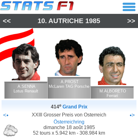
<<
10.
AUTRICHE
1985
>>
A.PROST
A.SENNA
McLaren TAG Porsche
Lotus Renault
M.ALBORETO
Ferrari
e
414
Grand Prix
<•
XXIII Grosser Preis von Osterreich
•>
Österreichring
dimanche 18 août 1985
52 tours x 5.942 km - 308.984 km