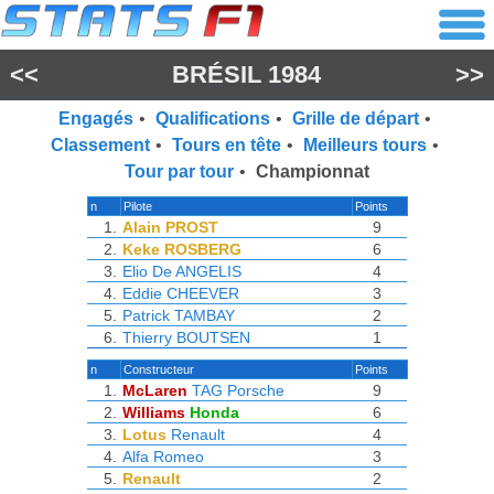
<<
BRÉSIL 1984
>>
Engagés
•
Qualifications
•
Grille de départ
•
Classement
•
Tours en tête
•
Meilleurs tours
•
Tour par tour
•
Championnat
n
Pilote
Points
1.
Alain PROST
9
2.
Keke ROSBERG
6
3.
Elio De ANGELIS
4
4.
Eddie CHEEVER
3
5.
Patrick TAMBAY
2
6.
Thierry BOUTSEN
1
n
Constructeur
Points
1.
McLaren
TAG Porsche
9
2.
Williams
Honda
6
3.
Lotus
Renault
4
4.
Alfa Romeo
3
5.
Renault
2