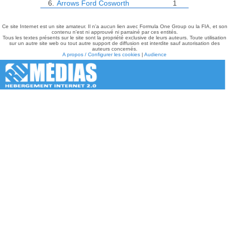
6.
Arrows
Ford Cosworth
1
Ce site Internet est un site amateur. Il n'a aucun lien avec Formula One Group ou la FIA, et son
contenu n'est ni approuvé ni parrainé par ces entités.
Tous les textes présents sur le site sont la propriété exclusive de leurs auteurs. Toute utilisation
sur un autre site web ou tout autre support de diffusion est interdite sauf autorisation des
auteurs concernés.
A propos / Configurer les cookies
|
Audience