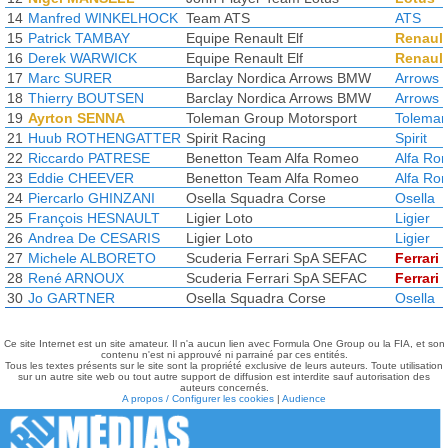
14
Manfred WINKELHOCK
Team ATS
ATS
15
Patrick TAMBAY
Equipe Renault Elf
Renault
16
Derek WARWICK
Equipe Renault Elf
Renault
17
Marc SURER
Barclay Nordica Arrows BMW
Arrows
18
Thierry BOUTSEN
Barclay Nordica Arrows BMW
Arrows
19
Ayrton SENNA
Toleman Group Motorsport
Tolema
21
Huub ROTHENGATTER
Spirit Racing
Spirit
22
Riccardo PATRESE
Benetton Team Alfa Romeo
Alfa Ro
23
Eddie CHEEVER
Benetton Team Alfa Romeo
Alfa Ro
24
Piercarlo GHINZANI
Osella Squadra Corse
Osella
25
François HESNAULT
Ligier Loto
Ligier
26
Andrea De CESARIS
Ligier Loto
Ligier
27
Michele ALBORETO
Scuderia Ferrari SpA SEFAC
Ferrari
28
René ARNOUX
Scuderia Ferrari SpA SEFAC
Ferrari
30
Jo GARTNER
Osella Squadra Corse
Osella
Ce site Internet est un site amateur. Il n'a aucun lien avec Formula One Group ou la FIA, et son
contenu n'est ni approuvé ni parrainé par ces entités.
Tous les textes présents sur le site sont la propriété exclusive de leurs auteurs. Toute utilisation
sur un autre site web ou tout autre support de diffusion est interdite sauf autorisation des
auteurs concernés.
A propos / Configurer les cookies
|
Audience