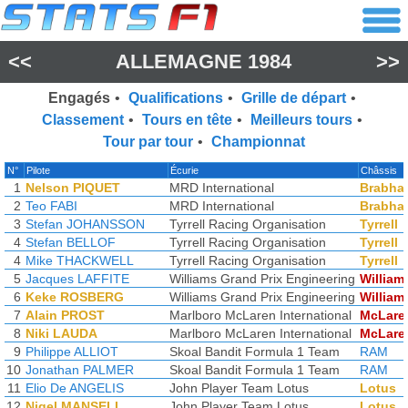
<<
ALLEMAGNE 1984
>>
Engagés
•
Qualifications
•
Grille de départ
•
Classement
•
Tours en tête
•
Meilleurs tours
•
Tour par tour
•
Championnat
N°
Pilote
Écurie
Châssis
1
Nelson PIQUET
MRD International
Brabha
2
Teo FABI
MRD International
Brabha
3
Stefan JOHANSSON
Tyrrell Racing Organisation
Tyrrell
4
Stefan BELLOF
Tyrrell Racing Organisation
Tyrrell
4
Mike THACKWELL
Tyrrell Racing Organisation
Tyrrell
5
Jacques LAFFITE
Williams Grand Prix Engineering
William
6
Keke ROSBERG
Williams Grand Prix Engineering
William
7
Alain PROST
Marlboro McLaren International
McLare
8
Niki LAUDA
Marlboro McLaren International
McLare
9
Philippe ALLIOT
Skoal Bandit Formula 1 Team
RAM
10
Jonathan PALMER
Skoal Bandit Formula 1 Team
RAM
11
Elio De ANGELIS
John Player Team Lotus
Lotus
12
Nigel MANSELL
John Player Team Lotus
Lotus