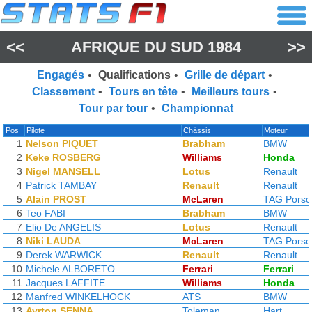
<<
AFRIQUE DU SUD 1984
>>
Engagés
•
Qualifications
•
Grille de départ
•
Classement
•
Tours en tête
•
Meilleurs tours
•
Tour par tour
•
Championnat
Pos
Pilote
Châssis
Moteur
1
Nelson PIQUET
Brabham
BMW
2
Keke ROSBERG
Williams
Honda
3
Nigel MANSELL
Lotus
Renault
4
Patrick TAMBAY
Renault
Renault
5
Alain PROST
McLaren
TAG Porsc
6
Teo FABI
Brabham
BMW
7
Elio De ANGELIS
Lotus
Renault
8
Niki LAUDA
McLaren
TAG Porsc
9
Derek WARWICK
Renault
Renault
10
Michele ALBORETO
Ferrari
Ferrari
11
Jacques LAFFITE
Williams
Honda
12
Manfred WINKELHOCK
ATS
BMW
13
Ayrton SENNA
Toleman
Hart