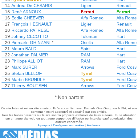
14
Andrea De CESARIS
Ligier
Renault
15
René ARNOUX
Ferrari
Ferrari
16
Eddie CHEEVER
Alfa Romeo
Alfa Rome
17
François HESNAULT
Ligier
Renault
18
Riccardo PATRESE
Alfa Romeo
Alfa Rome
19
Johnny CECOTTO
Toleman
Hart
20
Piercarlo GHINZANI
*
Osella
Alfa Rome
21
Mauro BALDI
Spirit
Hart
22
Jonathan PALMER
RAM
Hart
23
Philippe ALLIOT
RAM
Hart
24
Marc SURER
Arrows
Ford Cosw
25
Stefan BELLOF
Tyrrell
Ford Cosw
26
Martin BRUNDLE
Tyrrell
Ford Cosw
27
Thierry BOUTSEN
Arrows
Ford Cosw
* Non partant
Ce site Internet est un site amateur. Il n'a aucun lien avec Formula One Group ou la FIA, et son
contenu n'est ni approuvé ni parrainé par ces entités.
Tous les textes présents sur le site sont la propriété exclusive de leurs auteurs. Toute utilisation
sur un autre site web ou tout autre support de diffusion est interdite sauf autorisation des
auteurs concernés.
A propos / Configurer les cookies
|
Audience