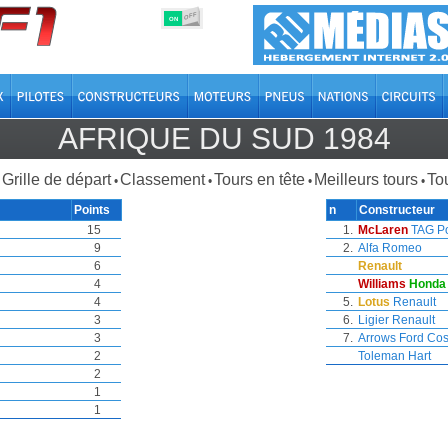
OFF
ON
AFRIQUE DU SUD 1984
Grille de départ
Classement
Tours en tête
Meilleurs tours
Tou
•
•
•
•
Points
n
Constructeur
15
1.
McLaren
TAG P
9
2.
Alfa Romeo
6
Renault
4
Williams
Honda
4
5.
Lotus
Renault
3
6.
Ligier
Renault
3
7.
Arrows
Ford Co
2
Toleman
Hart
2
1
1