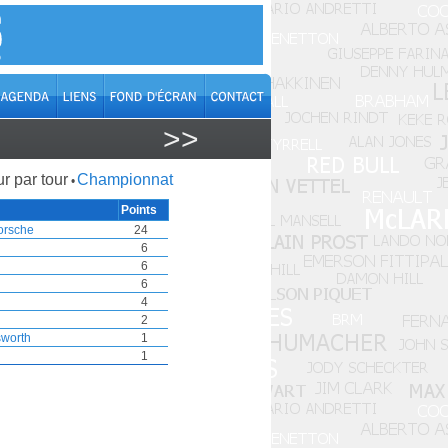
>>
r par tour
Championnat
•
Points
orsche
24
6
6
6
4
2
sworth
1
1