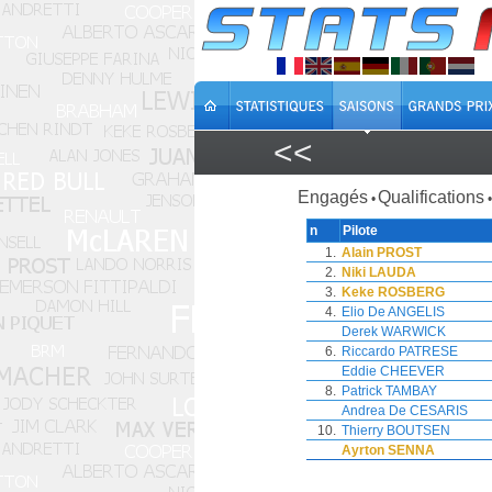
<<
Engagés
Qualifications
•
•
n
Pilote
1.
Alain PROST
2.
Niki LAUDA
3.
Keke ROSBERG
4.
Elio De ANGELIS
Derek WARWICK
6.
Riccardo PATRESE
Eddie CHEEVER
8.
Patrick TAMBAY
Andrea De CESARIS
10.
Thierry BOUTSEN
Ayrton SENNA