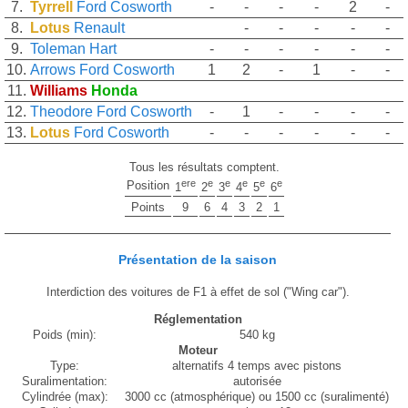
7.
Tyrrell
Ford Cosworth
-
-
-
-
2
-
8.
Lotus
Renault
-
-
-
-
-
9.
Toleman
Hart
-
-
-
-
-
-
10.
Arrows
Ford Cosworth
1
2
-
1
-
-
11.
Williams
Honda
12.
Theodore
Ford Cosworth
-
1
-
-
-
-
13.
Lotus
Ford Cosworth
-
-
-
-
-
-
Tous les résultats comptent.
ere
e
e
e
e
e
Position
1
2
3
4
5
6
Points
9
6
4
3
2
1
Présentation de la saison
Interdiction des voitures de F1 à effet de sol ("Wing car").
Réglementation
Poids (min):
540 kg
Moteur
Type:
alternatifs 4 temps avec pistons
Suralimentation:
autorisée
Cylindrée (max):
3000 cc (atmosphérique) ou 1500 cc (suralimenté)