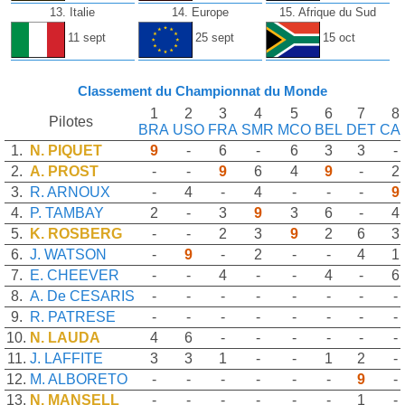
13. Italie
14. Europe
15. Afrique du Sud
11 sept
25 sept
15 oct
Classement du Championnat du Monde
1
2
3
4
5
6
7
8
Pilotes
BRA
USO
FRA
SMR
MCO
BEL
DET
CA
1.
N. PIQUET
9
-
6
-
6
3
3
-
2.
A. PROST
-
-
9
6
4
9
-
2
3.
R. ARNOUX
-
4
-
4
-
-
-
9
4.
P. TAMBAY
2
-
3
9
3
6
-
4
5.
K. ROSBERG
-
-
2
3
9
2
6
3
6.
J. WATSON
-
9
-
2
-
-
4
1
7.
E. CHEEVER
-
-
4
-
-
4
-
6
8.
A. De CESARIS
-
-
-
-
-
-
-
-
9.
R. PATRESE
-
-
-
-
-
-
-
-
10.
N. LAUDA
4
6
-
-
-
-
-
-
11.
J. LAFFITE
3
3
1
-
-
1
2
-
12.
M. ALBORETO
-
-
-
-
-
-
9
-
13.
N. MANSELL
-
-
-
-
-
-
1
-