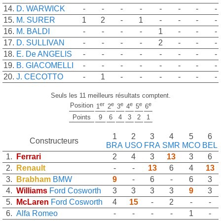
14.
D. WARWICK
-
-
-
-
-
-
-
-
15.
M. SURER
1
2
-
1
-
-
-
-
16.
M. BALDI
-
-
-
-
1
-
-
-
17.
D. SULLIVAN
-
-
-
-
2
-
-
-
18.
E. De ANGELIS
-
-
-
-
-
-
-
-
19.
B. GIACOMELLI
-
-
-
-
-
-
-
-
20.
J. CECOTTO
-
1
-
-
-
-
-
-
Seuls les 11 meilleurs résultats comptent.
er
e
e
e
e
e
Position
1
2
3
4
5
6
Points
9
6
4
3
2
1
1
2
3
4
5
6
Constructeurs
BRA
USO
FRA
SMR
MCO
BEL
1.
Ferrari
2
4
3
13
3
6
2.
Renault
-
-
13
6
4
13
3.
Brabham
BMW
9
-
6
-
6
3
4.
Williams
Ford Cosworth
3
3
3
3
9
3
5.
McLaren
Ford Cosworth
4
15
-
2
-
-
6.
Alfa Romeo
-
-
-
-
1
-