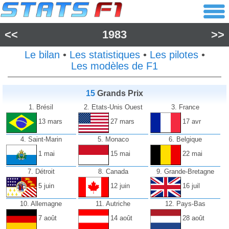
<<
1983
>>
Le bilan
•
Les statistiques
•
Les pilotes
•
Les modèles de F1
15
Grands Prix
1. Brésil
2. Etats-Unis Ouest
3. France
13 mars
27 mars
17 avr
4. Saint-Marin
5. Monaco
6. Belgique
1 mai
15 mai
22 mai
7. Détroit
8. Canada
9. Grande-Bretagne
5 juin
12 juin
16 juil
10. Allemagne
11. Autriche
12. Pays-Bas
7 août
14 août
28 août