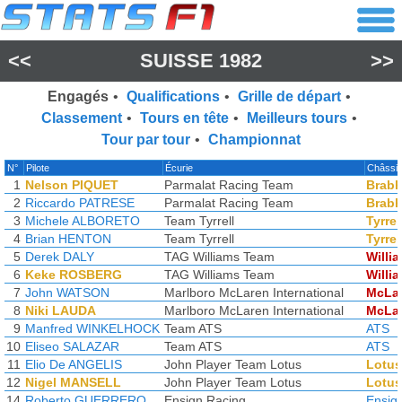
<<
SUISSE 1982
>>
Engagés
•
Qualifications
•
Grille de départ
•
Classement
•
Tours en tête
•
Meilleurs tours
•
Tour par tour
•
Championnat
N°
Pilote
Écurie
Châssi
1
Nelson PIQUET
Parmalat Racing Team
Brab
2
Riccardo PATRESE
Parmalat Racing Team
Brab
3
Michele ALBORETO
Team Tyrrell
Tyrrel
4
Brian HENTON
Team Tyrrell
Tyrrel
5
Derek DALY
TAG Williams Team
Willi
6
Keke ROSBERG
TAG Williams Team
Willi
7
John WATSON
Marlboro McLaren International
McLa
8
Niki LAUDA
Marlboro McLaren International
McLa
9
Manfred WINKELHOCK
Team ATS
ATS
10
Eliseo SALAZAR
Team ATS
ATS
11
Elio De ANGELIS
John Player Team Lotus
Lotus
12
Nigel MANSELL
John Player Team Lotus
Lotus
14
Roberto GUERRERO
Ensign Racing
Ensig