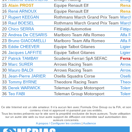
15
Alain PROST
Equipe Renault Elf
Renau
16
René ARNOUX
Equipe Renault Elf
Renau
17
Rupert KEEGAN
Rothmans March Grand Prix Team
March
18
Raul BOESEL
Rothmans March Grand Prix Team
March
20
Chico SERRA
Fittipaldi Automotive
Fittipa
22
Andrea De CESARIS
Marlboro Team Alfa Romeo
Alfa 
23
Bruno GIACOMELLI
Marlboro Team Alfa Romeo
Alfa 
25
Eddie CHEEVER
Equipe Talbot Gitanes
Ligier
26
Jacques LAFFITE
Equipe Talbot Gitanes
Ligier
27
Patrick TAMBAY
Scuderia Ferrari SpA SEFAC
Ferrar
29
Marc SURER
Arrows Racing Team
Arrow
30
Mauro BALDI
Arrows Racing Team
Arrow
31
Jean-Pierre JARIER
Osella Squadra Corse
Osella
33
Tommy BYRNE
Theodore Racing Team
Theod
35
Derek WARWICK
Toleman Group Motorsport
Tolem
36
Teo FABI
Toleman Group Motorsport
Tolem
Ce site Internet est un site amateur. Il n'a aucun lien avec Formula One Group ou la FIA, et son
contenu n'est ni approuvé ni parrainé par ces entités.
Tous les textes présents sur le site sont la propriété exclusive de leurs auteurs. Toute utilisation
sur un autre site web ou tout autre support de diffusion est interdite sauf autorisation des
auteurs concernés.
A propos / Configurer les cookies
|
Audience