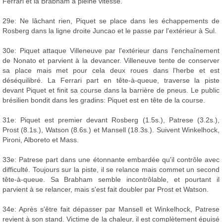
Ferrari et la Brabham à pleine vitesse.
29e: Ne lâchant rien, Piquet se place dans les échappements de
Rosberg dans la ligne droite Juncao et le passe par l'extérieur à Sul.
30e: Piquet attaque Villeneuve par l'extérieur dans l'enchaînement
de Nonato et parvient à la devancer. Villeneuve tente de conserver
sa place mais met pour cela deux roues dans l'herbe et est
déséquilibré. La Ferrari part en tête-à-queue, traverse la piste
devant Piquet et finit sa course dans la barrière de pneus. Le public
brésilien bondit dans les gradins: Piquet est en tête de la course.
31e: Piquet est premier devant Rosberg (1.5s.), Patrese (3.2s.),
Prost (8.1s.), Watson (8.6s.) et Mansell (18.3s.). Suivent Winkelhock,
Pironi, Alboreto et Mass.
33e: Patrese part dans une étonnante embardée qu'il contrôle avec
difficulté. Toujours sur la piste, il se relance mais commet un second
tête-à-queue. Sa Brabham semble incontrôlable, et pourtant il
parvient à se relancer, mais s'est fait doubler par Prost et Watson.
34e: Après s'être fait dépasser par Mansell et Winkelhock, Patrese
revient à son stand. Victime de la chaleur, il est complètement épuisé