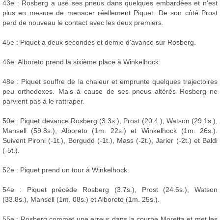
43e : Rosberg a usé ses pneus dans quelques embardées et n'est
plus en mesure de menacer réellement Piquet. De son côté Prost
perd de nouveau le contact avec les deux premiers.
45e : Piquet a deux secondes et demie d'avance sur Rosberg.
46e: Alboreto prend la sixième place à Winkelhock.
48e : Piquet souffre de la chaleur et emprunte quelques trajectoires
peu orthodoxes. Mais à cause de ses pneus altérés Rosberg ne
parvient pas à le rattraper.
50e : Piquet devance Rosberg (3.3s.), Prost (20.4.), Watson (29.1s.),
Mansell (59.8s.), Alboreto (1m. 22s.) et Winkelhock (1m. 26s.).
Suivent Pironi (-1t.), Borgudd (-1t.), Mass (-2t.), Jarier (-2t.) et Baldi
(-5t.).
52e : Piquet prend un tour à Winkelhock.
54e : Piquet précède Rosberg (3.7s.), Prost (24.6s.), Watson
(33.8s.), Mansell (1m. 08s.) et Alboreto (1m. 25s.).
55e : Rosberg commet une erreur dans la courbe Moretta et met les