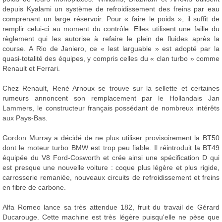
depuis Kyalami un système de refroidissement des freins par eau
comprenant un large réservoir. Pour « faire le poids », il suffit de
remplir celui-ci au moment du contrôle. Elles utilisent une faille du
règlement qui les autorise à refaire le plein de fluides après la
course. A Rio de Janiero, ce « lest larguable » est adopté par la
quasi-totalité des équipes, y compris celles du « clan turbo » comme
Renault et Ferrari.
Chez Renault, René Arnoux se trouve sur la sellette et certaines
rumeurs annoncent son remplacement par le Hollandais Jan
Lammers, le constructeur français possédant de nombreux intérêts
aux Pays-Bas.
Gordon Murray a décidé de ne plus utiliser provisoirement la BT50
dont le moteur turbo BMW est trop peu fiable. Il réintroduit la BT49
équipée du V8 Ford-Cosworth et crée ainsi une spécification D qui
est presque une nouvelle voiture : coque plus légère et plus rigide,
carrosserie remaniée, nouveaux circuits de refroidissement et freins
en fibre de carbone.
Alfa Romeo lance sa très attendue 182, fruit du travail de Gérard
Ducarouge. Cette machine est très légère puisqu'elle ne pèse que