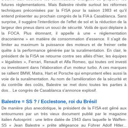
futures réglementations. Mais Balestre révèle surtout les réformes
techniques préconisées par la FISA pour la saison 1983 et qu'il
entend présenter au prochain congrès de la FIA à Casablanca. Sans
surprise, il suggère l'interdiction de l'effet de sol et la réduction de la
largeur des pneus dans un souci de sécurité. Voilà de quoi déplaire à
la FOCA. Plus étonnant, il appelle à une « réglementation
draconienne » en matière de consommation d'essence. Il s'agit de
limiter au maximum la puissance des moteurs et de freiner cette
quête à la performance générée par la suralimentation. En clair, le
président de la FISA se retourne contre ses alliés d'hier, les équipes
« légalistes », Ferrari, Renault et Alfa Romeo, qui toutes ont investi
ou investissent dans l'élaboration d'un moteur turbo. A ces marques
se rallient BMW, Matra, Hart et Porsche qui empruntent elles aussi la
voie de la suralimentation. Au nom de l'amélioration de la sécurité et
du contrôle des coûts, Balestre se met donc toutes les parties à
dos... Le congrès de Casablanca s'annonce explosif.
Balestre = SS ? / Ecclestone, roi du Brésil
De manière plus anecdotique, le président de la FISA est gêné aux
entournures par un très vieux document publié par le magazine
italien Autosprint : une lettre datée de 1943 dans laquelle le Waffen-
SS « Jean Balestre » prête allégeance au Führer Adolf Hitler...