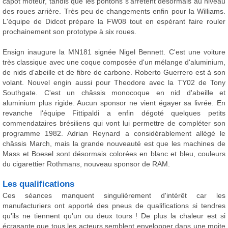
capot moteur, tandis que les pontons s'arrêtent désormais au niveau
des roues arrière. Très peu de changements enfin pour la Williams.
L'équipe de Didcot prépare la FW08 tout en espérant faire rouler
prochainement son prototype à six roues.
Ensign inaugure la MN181 signée Nigel Bennett. C'est une voiture
très classique avec une coque composée d'un mélange d'aluminium,
de nids d'abeille et de fibre de carbone. Roberto Guerrero est à son
volant. Nouvel engin aussi pour Theodore avec la TY02 de Tony
Southgate. C'est un châssis monocoque en nid d'abeille et
aluminium plus rigide. Aucun sponsor ne vient égayer sa livrée. En
revanche l'équipe Fittipaldi a enfin dégoté quelques petits
commendataires brésiliens qui vont lui permettre de compléter son
programme 1982. Adrian Reynard a considérablement allégé le
châssis March, mais la grande nouveauté est que les machines de
Mass et Boesel sont désormais colorées en blanc et bleu, couleurs
du cigarettier Rothmans, nouveau sponsor de RAM.
Les qualifications
Ces séances manquent singulièrement d'intérêt car les
manufacturiers ont apporté des pneus de qualifications si tendres
qu'ils ne tiennent qu'un ou deux tours ! De plus la chaleur est si
écrasante que tous les acteurs semblent envelopper dans une moite