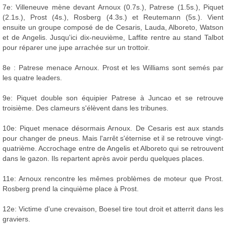
7e: Villeneuve mène devant Arnoux (0.7s.), Patrese (1.5s.), Piquet
(2.1s.), Prost (4s.), Rosberg (4.3s.) et Reutemann (5s.). Vient
ensuite un groupe composé de de Cesaris, Lauda, Alboreto, Watson
et de Angelis. Jusqu'ici dix-neuvième, Laffite rentre au stand Talbot
pour réparer une jupe arrachée sur un trottoir.
8e : Patrese menace Arnoux. Prost et les Williams sont semés par
les quatre leaders.
9e: Piquet double son équipier Patrese à Juncao et se retrouve
troisième. Des clameurs s'élèvent dans les tribunes.
10e: Piquet menace désormais Arnoux. De Cesaris est aux stands
pour changer de pneus. Mais l'arrêt s'éternise et il se retrouve vingt-
quatrième. Accrochage entre de Angelis et Alboreto qui se retrouvent
dans le gazon. Ils repartent après avoir perdu quelques places.
11e: Arnoux rencontre les mêmes problèmes de moteur que Prost.
Rosberg prend la cinquième place à Prost.
12e: Victime d'une crevaison, Boesel tire tout droit et atterrit dans les
graviers.