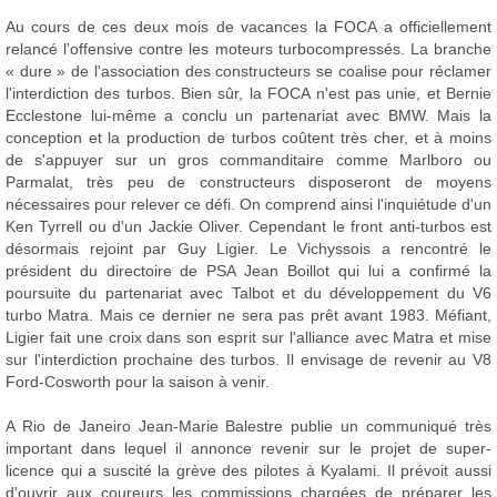
Au cours de ces deux mois de vacances la FOCA a officiellement
relancé l'offensive contre les moteurs turbocompressés. La branche
« dure » de l'association des constructeurs se coalise pour réclamer
l'interdiction des turbos. Bien sûr, la FOCA n'est pas unie, et Bernie
Ecclestone lui-même a conclu un partenariat avec BMW. Mais la
conception et la production de turbos coûtent très cher, et à moins
de s'appuyer sur un gros commanditaire comme Marlboro ou
Parmalat, très peu de constructeurs disposeront de moyens
nécessaires pour relever ce défi. On comprend ainsi l'inquiétude d'un
Ken Tyrrell ou d'un Jackie Oliver. Cependant le front anti-turbos est
désormais rejoint par Guy Ligier. Le Vichyssois a rencontré le
président du directoire de PSA Jean Boillot qui lui a confirmé la
poursuite du partenariat avec Talbot et du développement du V6
turbo Matra. Mais ce dernier ne sera pas prêt avant 1983. Méfiant,
Ligier fait une croix dans son esprit sur l'alliance avec Matra et mise
sur l'interdiction prochaine des turbos. Il envisage de revenir au V8
Ford-Cosworth pour la saison à venir.
A Rio de Janeiro Jean-Marie Balestre publie un communiqué très
important dans lequel il annonce revenir sur le projet de super-
licence qui a suscité la grève des pilotes à Kyalami. Il prévoit aussi
d'ouvrir aux coureurs les commissions chargées de préparer les