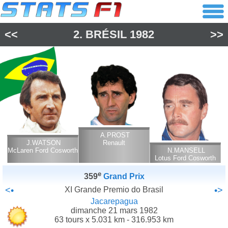
<<
2.
BRÉSIL
1982
>>
A.PROST
J.WATSON
Renault
McLaren Ford Cosworth
N.MANSELL
Lotus Ford Cosworth
e
359
Grand Prix
<•
XI Grande Premio do Brasil
•>
Jacarepagua
dimanche 21 mars 1982
63 tours x 5.031 km - 316.953 km