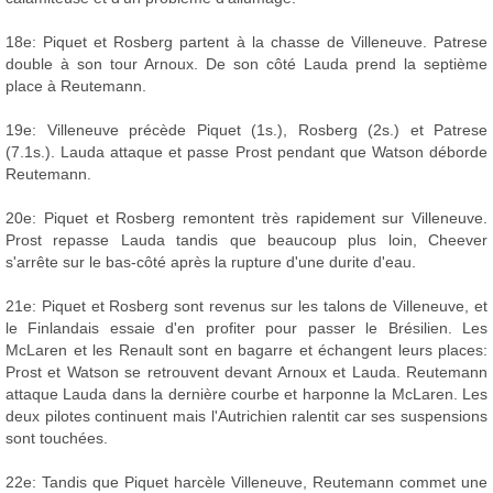
18e: Piquet et Rosberg partent à la chasse de Villeneuve. Patrese
double à son tour Arnoux. De son côté Lauda prend la septième
place à Reutemann.
19e: Villeneuve précède Piquet (1s.), Rosberg (2s.) et Patrese
(7.1s.). Lauda attaque et passe Prost pendant que Watson déborde
Reutemann.
20e: Piquet et Rosberg remontent très rapidement sur Villeneuve.
Prost repasse Lauda tandis que beaucoup plus loin, Cheever
s'arrête sur le bas-côté après la rupture d'une durite d'eau.
21e: Piquet et Rosberg sont revenus sur les talons de Villeneuve, et
le Finlandais essaie d'en profiter pour passer le Brésilien. Les
McLaren et les Renault sont en bagarre et échangent leurs places:
Prost et Watson se retrouvent devant Arnoux et Lauda. Reutemann
attaque Lauda dans la dernière courbe et harponne la McLaren. Les
deux pilotes continuent mais l'Autrichien ralentit car ses suspensions
sont touchées.
22e: Tandis que Piquet harcèle Villeneuve, Reutemann commet une