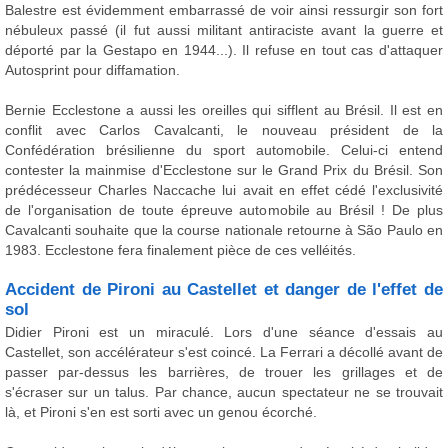
Balestre est évidemment embarrassé de voir ainsi ressurgir son fort
nébuleux passé (il fut aussi militant antiraciste avant la guerre et
déporté par la Gestapo en 1944...). Il refuse en tout cas d'attaquer
Autosprint pour diffamation.
Bernie Ecclestone a aussi les oreilles qui sifflent au Brésil. Il est en
conflit avec Carlos Cavalcanti, le nouveau président de la
Confédération brésilienne du sport automobile. Celui-ci entend
contester la mainmise d'Ecclestone sur le Grand Prix du Brésil. Son
prédécesseur Charles Naccache lui avait en effet cédé l'exclusivité
de l'organisation de toute épreuve automobile au Brésil ! De plus
Cavalcanti souhaite que la course nationale retourne à São Paulo en
1983. Ecclestone fera finalement pièce de ces velléités.
Accident de Pironi au Castellet et danger de l'effet de
sol
Didier Pironi est un miraculé. Lors d'une séance d'essais au
Castellet, son accélérateur s'est coincé. La Ferrari a décollé avant de
passer par-dessus les barrières, de trouer les grillages et de
s'écraser sur un talus. Par chance, aucun spectateur ne se trouvait
là, et Pironi s'en est sorti avec un genou écorché.