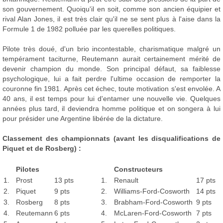
son gouvernement. Quoiqu'il en soit, comme son ancien équipier et
rival Alan Jones, il est très clair qu'il ne se sent plus à l'aise dans la
Formule 1 de 1982 polluée par les querelles politiques.
Pilote très doué, d'un brio incontestable, charismatique malgré un
tempérament taciturne, Reutemann aurait certainement mérité de
devenir champion du monde. Son principal défaut, sa faiblesse
psychologique, lui a fait perdre l'ultime occasion de remporter la
couronne fin 1981. Après cet échec, toute motivation s'est envolée. A
40 ans, il est temps pour lui d'entamer une nouvelle vie. Quelques
années plus tard, il deviendra homme politique et on songera à lui
pour présider une Argentine libérée de la dictature.
Classement des championnats (avant les disqualifications de
Piquet et de Rosberg) :
Pilotes
Constructeurs
1.
Prost
13 pts
1.
Renault
17 pts
2.
Piquet
9 pts
2.
Williams-Ford-Cosworth
14 pts
3.
Rosberg
8 pts
3.
Brabham-Ford-Cosworth
9 pts
4.
Reutemann
6 pts
4.
McLaren-Ford-Cosworth
7 pts