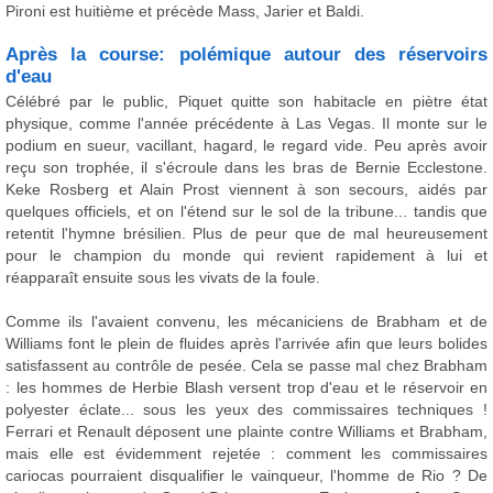
Pironi est huitième et précède Mass, Jarier et Baldi.
Après la course: polémique autour des réservoirs
d'eau
Célébré par le public, Piquet quitte son habitacle en piètre état
physique, comme l'année précédente à Las Vegas. Il monte sur le
podium en sueur, vacillant, hagard, le regard vide. Peu après avoir
reçu son trophée, il s'écroule dans les bras de Bernie Ecclestone.
Keke Rosberg et Alain Prost viennent à son secours, aidés par
quelques officiels, et on l'étend sur le sol de la tribune... tandis que
retentit l'hymne brésilien. Plus de peur que de mal heureusement
pour le champion du monde qui revient rapidement à lui et
réapparaît ensuite sous les vivats de la foule.
Comme ils l'avaient convenu, les mécaniciens de Brabham et de
Williams font le plein de fluides après l'arrivée afin que leurs bolides
satisfassent au contrôle de pesée. Cela se passe mal chez Brabham
: les hommes de Herbie Blash versent trop d'eau et le réservoir en
polyester éclate... sous les yeux des commissaires techniques !
Ferrari et Renault déposent une plainte contre Williams et Brabham,
mais elle est évidemment rejetée : comment les commissaires
cariocas pourraient disqualifier le vainqueur, l'homme de Rio ? De