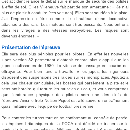
Cet accident relance le débat sur le manque de sécurité des bolides
à effet de sol. Gilles Villeneuve fait part de son amertume : « Je n'ai
plus de plaisir à conduire [ces voitures]. Elles sont soudées à la piste.
J'ai l'impression d'être comme le chauffeur d'une locomotive
attachée à des rails. Les moteurs sont très puissants. Nous entrons
dans les virages à des vitesses incroyables. Les risques sont
devenus énormes. »
Présentation de l'épreuve
Elle sera des plus pénibles pour les pilotes. En effet les nouvelles
jupes version 82 permettent d'obtenir encore plus d'appui que les
jupes coulissantes de 1980. La vitesse de passage en courbe est
effrayante. Pour bien faire « travailler » les jupes, les ingénieurs
disposent des suspensions très raides sur les monoplaces. Ajoutez à
cela une chaleur caniculaire, les bosses qui parsèment la piste et le
sens antihoraire qui torture les muscles du cou, et vous comprenez
que l'endurance physique des pilotes sera une des clefs de
l'épreuve. Ainsi le frêle Nelson Piquet est allé suivre un entraînement
quasi militaire avec l'équipe de football brésilienne.
Pour contrer les turbos tout en se conformant au contrôle de pesée,
les équipes britanniques de la FOCA ont décidé de tricher sur le
poids de leurs monoplaces. Williams, Brabham et Arrows utilisent