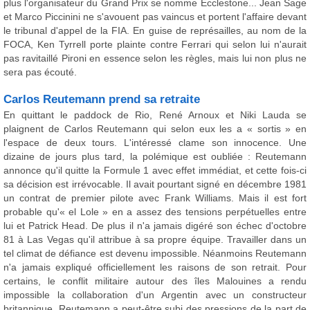
plus l'organisateur du Grand Prix se nomme Ecclestone... Jean Sage
et Marco Piccinini ne s'avouent pas vaincus et portent l'affaire devant
le tribunal d'appel de la FIA. En guise de représailles, au nom de la
FOCA, Ken Tyrrell porte plainte contre Ferrari qui selon lui n'aurait
pas ravitaillé Pironi en essence selon les règles, mais lui non plus ne
sera pas écouté.
Carlos Reutemann prend sa retraite
En quittant le paddock de Rio, René Arnoux et Niki Lauda se
plaignent de Carlos Reutemann qui selon eux les a « sortis » en
l'espace de deux tours. L'intéressé clame son innocence. Une
dizaine de jours plus tard, la polémique est oubliée : Reutemann
annonce qu'il quitte la Formule 1 avec effet immédiat, et cette fois-ci
sa décision est irrévocable. Il avait pourtant signé en décembre 1981
un contrat de premier pilote avec Frank Williams. Mais il est fort
probable qu'« el Lole » en a assez des tensions perpétuelles entre
lui et Patrick Head. De plus il n'a jamais digéré son échec d'octobre
81 à Las Vegas qu'il attribue à sa propre équipe. Travailler dans un
tel climat de défiance est devenu impossible. Néanmoins Reutemann
n'a jamais expliqué officiellement les raisons de son retrait. Pour
certains, le conflit militaire autour des îles Malouines a rendu
impossible la collaboration d'un Argentin avec un constructeur
britannique. Reutemann a peut-être subi des pressions de la part de