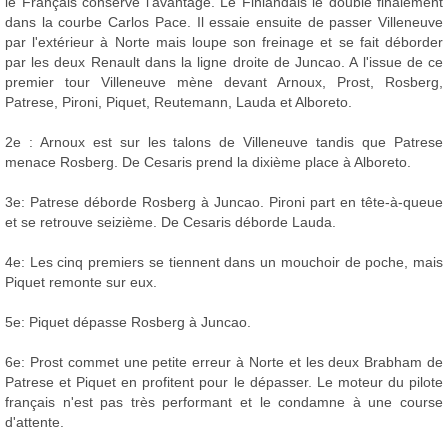
le Français conserve l'avantage. Le Finlandais le double finalement
dans la courbe Carlos Pace. Il essaie ensuite de passer Villeneuve
par l'extérieur à Norte mais loupe son freinage et se fait déborder
par les deux Renault dans la ligne droite de Juncao. A l'issue de ce
premier tour Villeneuve mène devant Arnoux, Prost, Rosberg,
Patrese, Pironi, Piquet, Reutemann, Lauda et Alboreto.
2e : Arnoux est sur les talons de Villeneuve tandis que Patrese
menace Rosberg. De Cesaris prend la dixième place à Alboreto.
3e: Patrese déborde Rosberg à Juncao. Pironi part en tête-à-queue
et se retrouve seizième. De Cesaris déborde Lauda.
4e: Les cinq premiers se tiennent dans un mouchoir de poche, mais
Piquet remonte sur eux.
5e: Piquet dépasse Rosberg à Juncao.
6e: Prost commet une petite erreur à Norte et les deux Brabham de
Patrese et Piquet en profitent pour le dépasser. Le moteur du pilote
français n'est pas très performant et le condamne à une course
d'attente.