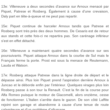
13e: Villeneuve a deux secondes d'avance sur Arnoux menacé par
Piquet, Patrese et Rosberg. Également à cause d'une crevaison,
Daly part en tête-à-queue et ne peut pas repartir.
15e: Piquet continue de harceler Arnoux tandis que Patrese et
Rosberg sont très près des deux hommes. De Cesaris est de retour
aux stands et cette fois-ci ne repartira pas. Son carénage inférieur
s'est en effet détaché.
16e: Villeneuve a maintenant quatre secondes d'avance sur ses
poursuivants. Piquet attaque Arnoux dans la courbe de Sul mais le
Français ferme la porte. Prost est sous la menace de Reutemann,
Lauda et Watson.
17e: Rosberg attaque Patrese dans la ligne droite de départ et le
dépasse ainsi. Plus loin Piquet prend l'aspiration derrière Arnoux à
Juncao et le déborde enfin par l'intérieur. Quelques virages plus loin
Rosberg passe à son tour la Renault. C'est la fin de la course pour
Alfa Romeo puisque le moteur de Giacomelli, alors onzième, cesse
de fonctionner. L'Italien s'arrête dans le gazon. De son côté Laffite
rejoint son garage et abandonne à cause d'une tenue de route
calamiteuse et d'un problème d'allumage.