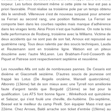
torpeur. Les turbos dominent même si cette piste ne leur est pas a
priori favorable. Prost réalise sa troisième pole par un temps obtenu
dès le vendredi. Villeneuve s'est de nouveau surpassé pour amener
sa Ferrari au second rang, une position flatteuse. La Ferrari se
comporte bien dans les courbes rapides mais manque d'adhérence
dans les virages lents. Ainsi Pironi n'est que huitième. On note la très
belle performance de Rosberg, troisième avec la Williams. Victime de
deux accidents qui ne sont pas de son fait, Arnoux est repoussé au
quatrième rang. Tous deux ralentis par des soucis techniques, Lauda
et Reutemann sont en troisième ligne. Watson est un piteux
douzième avec l'autre McLaren. Les Brabham-Ford-Cosworth de
Piquet et Patrese sont respectivement septième et neuvième.
Les nouvelles Alfa ont subi de nombreuses pannes. De Cesaris est
dixième et Giacomelli seizième. D'autres soucis de jeunesse ont
frappé les Lotus (De Angelis onzième, Mansell quatorzième).
Alboreto (13ème) fait de son mieux avec une Tyrrell non améliorée
faute d'argent tandis que Borgudd (21ème) se bat pour la
qualification. Les ATS font bonne figure ; Winkelhock est quinzième
et Salazar, qui s'est foulé une cheville, dix-huitième. Dix-septième,
Boesel est le meilleur du camp Pirelli. Son équipier Mass n'est que
22ème. Chez Arrows, Baldi arrache son ticket d'entrée (19ème) au