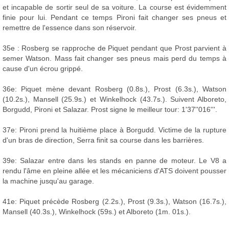
et incapable de sortir seul de sa voiture. La course est évidemment
finie pour lui. Pendant ce temps Pironi fait changer ses pneus et
remettre de l'essence dans son réservoir.
35e : Rosberg se rapproche de Piquet pendant que Prost parvient à
semer Watson. Mass fait changer ses pneus mais perd du temps à
cause d'un écrou grippé.
36e: Piquet mène devant Rosberg (0.8s.), Prost (6.3s.), Watson
(10.2s.), Mansell (25.9s.) et Winkelhock (43.7s.). Suivent Alboreto,
Borgudd, Pironi et Salazar. Prost signe le meilleur tour: 1'37''016'''.
37e: Pironi prend la huitième place à Borgudd. Victime de la rupture
d'un bras de direction, Serra finit sa course dans les barrières.
39e: Salazar entre dans les stands en panne de moteur. Le V8 a
rendu l'âme en pleine allée et les mécaniciens d'ATS doivent pousser
la machine jusqu'au garage.
41e: Piquet précède Rosberg (2.2s.), Prost (9.3s.), Watson (16.7s.),
Mansell (40.3s.), Winkelhock (59s.) et Alboreto (1m. 01s.).