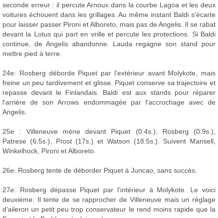
seconde erreur : il percute Arnoux dans la courbe Lagoa et les deux
voitures échouent dans les grillages. Au même instant Baldi s'écarte
pour laisser passer Pironi et Alboreto, mais pas de Angelis. Il se rabat
devant la Lotus qui part en vrille et percute les protections. Si Baldi
continue, de Angelis abandonne. Lauda regagne son stand pour
mettre pied à terre.
24e: Rosberg déborde Piquet par l'extérieur avant Molykote, mais
freine un peu tardivement et glisse. Piquet conserve sa trajectoire et
repasse devant le Finlandais. Baldi est aux stands pour réparer
l'arrière de son Arrows endommagée par l'accrochage avec de
Angelis.
25e : Villeneuve mène devant Piquet (0.4s.), Rosberg (0.9s.),
Patrese (6.5s.), Prost (17s.) et Watson (18.5s.). Suivent Mansell,
Winkelhock, Pironi et Alboreto.
26e: Rosberg tente de déborder Piquet à Juncao, sans succès.
27e: Rosberg dépasse Piquet par l'intérieur à Molykote. Le voici
deuxième. Il tente de se rapprocher de Villeneuve mais un réglage
d'aileron un petit peu trop conservateur le rend moins rapide que la