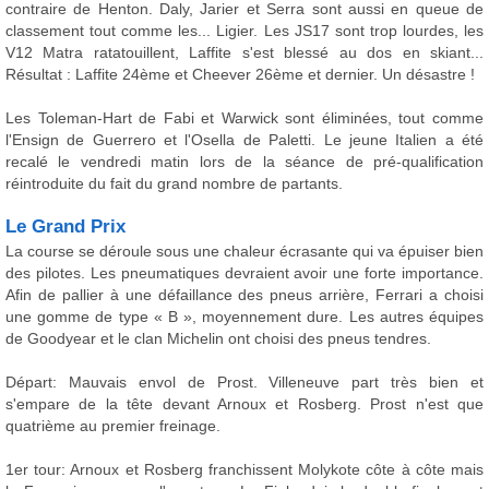
contraire de Henton. Daly, Jarier et Serra sont aussi en queue de
classement tout comme les... Ligier. Les JS17 sont trop lourdes, les
V12 Matra ratatouillent, Laffite s'est blessé au dos en skiant...
Résultat : Laffite 24ème et Cheever 26ème et dernier. Un désastre !
Les Toleman-Hart de Fabi et Warwick sont éliminées, tout comme
l'Ensign de Guerrero et l'Osella de Paletti. Le jeune Italien a été
recalé le vendredi matin lors de la séance de pré-qualification
réintroduite du fait du grand nombre de partants.
Le Grand Prix
La course se déroule sous une chaleur écrasante qui va épuiser bien
des pilotes. Les pneumatiques devraient avoir une forte importance.
Afin de pallier à une défaillance des pneus arrière, Ferrari a choisi
une gomme de type « B », moyennement dure. Les autres équipes
de Goodyear et le clan Michelin ont choisi des pneus tendres.
Départ: Mauvais envol de Prost. Villeneuve part très bien et
s'empare de la tête devant Arnoux et Rosberg. Prost n'est que
quatrième au premier freinage.
1er tour: Arnoux et Rosberg franchissent Molykote côte à côte mais