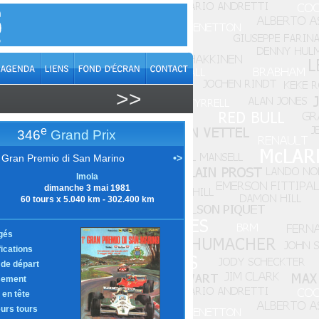
>>
e
346
Grand Prix
I Gran Premio di San Marino
•>
Imola
dimanche 3 mai 1981
60 tours x 5.040 km - 302.400 km
gés
fications
e de départ
sement
 en tête
eurs tours