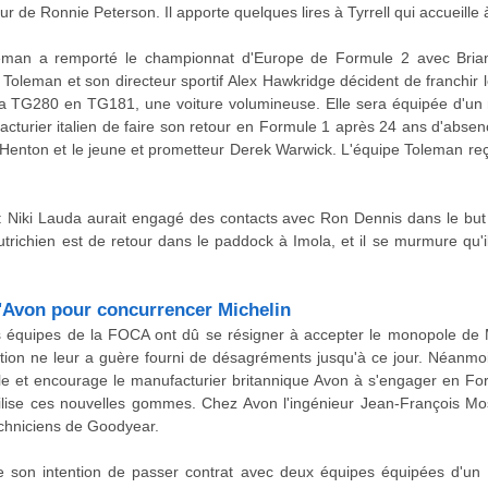
r de Ronnie Peterson. Il apporte quelques lires à Tyrrell qui accueille 
leman a remporté le championnat d'Europe de Formule 2 avec Bri
Toleman et son directeur sportif Alex Hawkridge décident de franchir 
 la TG280 en TG181, une voiture volumineuse. Elle sera équipée d'un
facturier italien de faire son retour en Formule 1 après 24 ans d'abse
 Henton et le jeune et prometteur Derek Warwick. L'équipe Toleman re
: Niki Lauda aurait engagé des contacts avec Ron Dennis dans le but
ichien est de retour dans le paddock à Imola, et il se murmure qu'i
'Avon pour concurrencer Michelin
s équipes de la FOCA ont dû se résigner à accepter le monopole de M
tion ne leur a guère fourni de désagréments jusqu'à ce jour. Néanmo
e et encourage le manufacturier britannique Avon à s'engager en Fo
utilise ces nouvelles gommes. Chez Avon l'ingénieur Jean-François Mo
chniciens de Goodyear.
 son intention de passer contrat avec deux équipes équipées d'un