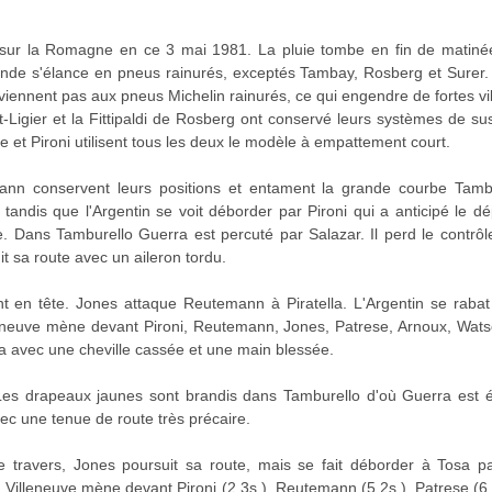
 sur la Romagne en ce 3 mai 1981. La pluie tombe en fin de matinée
nde s'élance en pneus rainurés, exceptés Tambay, Rosberg et Surer. 
iennent pas aux pneus Michelin rainurés, ce qui engendre de fortes vi
t-Ligier et la Fittipaldi de Rosberg ont conservé leurs systèmes de 
e et Pironi utilisent tous les deux le modèle à empattement court.
ann conservent leurs positions et entament la grande courbe Tamb
andis que l'Argentin se voit déborder par Pironi qui a anticipé le dép
. Dans Tamburello Guerra est percuté par Salazar. Il perd le contrôl
uit sa route avec un aileron tordu.
nt en tête. Jones attaque Reutemann à Piratella. L'Argentin se raba
illeneuve mène devant Pironi, Reutemann, Jones, Patrese, Arnoux, Wats
la avec une cheville cassée et une main blessée.
 Les drapeaux jaunes sont brandis dans Tamburello d'où Guerra est
c une tenue de route très précaire.
travers, Jones poursuit sa route, mais se fait déborder à Tosa p
 Villeneuve mène devant Pironi (2.3s.), Reutemann (5.2s.), Patrese (6.