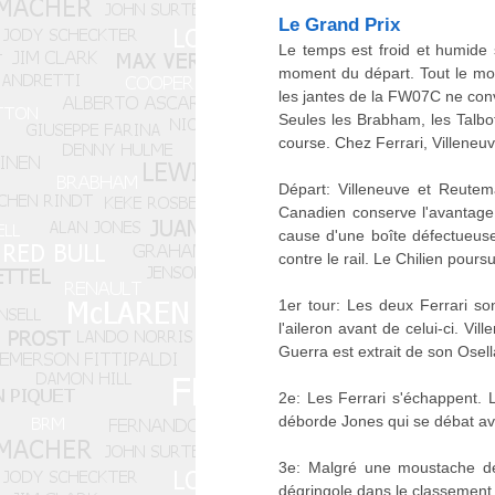
Le Grand Prix
Le temps est froid et humide
moment du départ. Tout le mo
les jantes de la FW07C ne conv
Seules les Brabham, les Talbo
course. Chez Ferrari, Villeneuv
Départ: Villeneuve et Reutem
Canadien conserve l'avantage t
cause d'une boîte défectueuse
contre le rail. Le Chilien pours
1er tour: Les deux Ferrari so
l'aileron avant de celui-ci. V
Guerra est extrait de son Osel
2e: Les Ferrari s'échappent.
déborde Jones qui se débat ave
3e: Malgré une moustache de 
dégringole dans le classement.