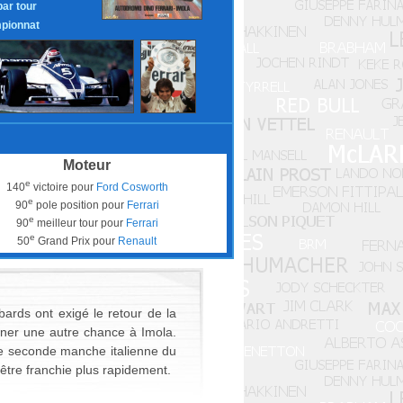
par tour
pionnat
Moteur
e
140
victoire pour
Ford Cosworth
e
90
pole position pour
Ferrari
e
90
meilleur tour pour
Ferrari
e
50
Grand Prix pour
Renault
ards ont exigé le retour de la
nner une autre chance à Imola.
tte seconde manche italienne du
être franchie plus rapidement.