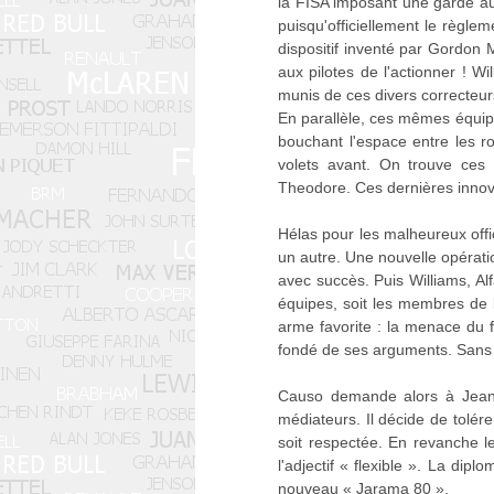
la FISA imposant une garde au 
puisqu'officiellement le règlem
dispositif inventé par Gordon
aux pilotes de l'actionner ! Wi
munis de ces divers correcteurs
En parallèle, ces mêmes équip
bouchant l'espace entre les ro
volets avant. On trouve ces p
Theodore. Ces dernières innova
Hélas pour les malheureux offic
un autre. Une nouvelle opérati
avec succès. Puis Williams, Al
équipes, soit les membres de 
arme favorite : la menace du f
fondé de ses arguments. Sans
Causo demande alors à Jean-M
médiateurs. Il décide de tolér
soit respectée. En revanche les
l'adjectif « flexible ». La dip
nouveau « Jarama 80 ».