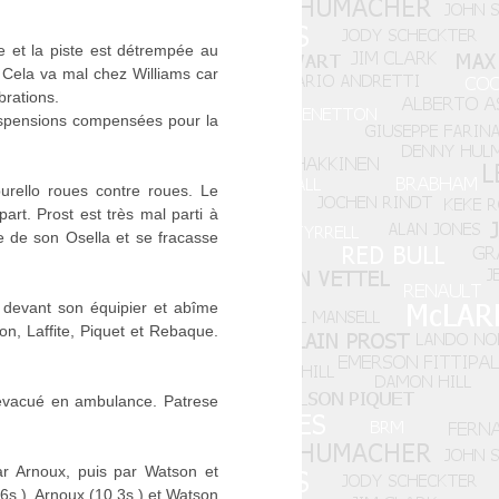
 et la piste est détrempée au
Cela va mal chez Williams car
brations.
suspensions compensées pour la
urello roues contre roues. Le
art. Prost est très mal parti à
e de son Osella et se fracasse
t devant son équipier et abîme
on, Laffite, Piquet et Rebaque.
 évacué en ambulance. Patrese
ar Arnoux, puis par Watson et
6s.), Arnoux (10.3s.) et Watson