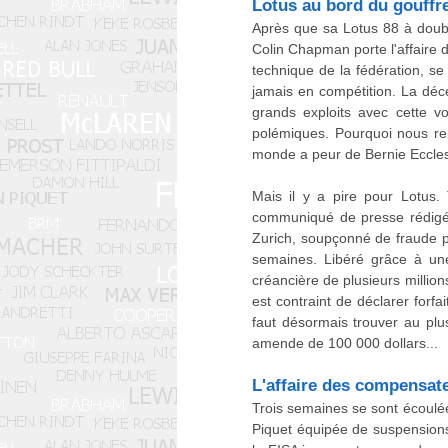
Lotus au bord du gouffre:
Après que sa Lotus 88 à double
Colin Chapman porte l'affaire 
technique de la fédération, s
jamais en compétition. La déc
grands exploits avec cette vo
polémiques. Pourquoi nous rep
monde a peur de Bernie Ecclest
Mais il y a pire pour Lotus.
communiqué de presse rédigé p
Zurich, soupçonné de fraude pa
semaines. Libéré grâce à une
créancière de plusieurs millio
est contraint de déclarer forf
faut désormais trouver au pl
amende de 100 000 dollars...
L'affaire des compensateu
Trois semaines se sont écoulé
Piquet équipée de suspensions 