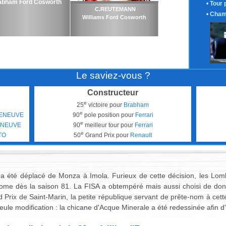
abham Ford Cosworth
•
Tour 
C.REUTEMANN
•
Cham
Williams Ford Cosworth
Le saviez-vous ?
Constructeur
e
25
victoire pour
Brabham
e
LLENEUVE
90
pole position pour
Ferrari
e
LENEUVE
90
meilleur tour pour
Ferrari
e
TO
50
Grand Prix pour
Renault
e a été déplacé de Monza à Imola. Furieux de cette décision, les Lomb
rome dès la saison 81. La FISA a obtempéré mais aussi choisi de do
nd Prix de Saint-Marin, la petite république servant de prête-nom à ce
e modification : la chicane d'Acque Minerale a été redessinée afin d'