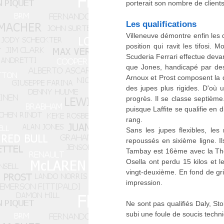
porterait son nombre de clients
Les qualifications
Villeneuve démontre enfin les 
position qui ravit les tifosi
Scuderia Ferrari effectue dev
que Jones, handicapé par des 
Arnoux et Prost composent la
des jupes plus rigides. D'où
progrès. Il se classe septièm
puisque Laffite se qualifie en 
rang.
Sans les jupes flexibles, les
repoussés en sixième ligne. 
Tambay est 16ème avec la The
Osella ont perdu 15 kilos et le
vingt-deuxième. En fond de gri
impression.
Ne sont pas qualifiés Daly, S
subi une foule de soucis techn