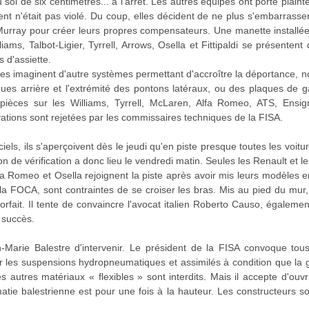
sol de six centimètres... à l'arrêt. Les autres équipes ont porté plai
ent n'était pas violé. Du coup, elles décident de ne plus s'embarrasse
 Murray pour créer leurs propres compensateurs. Une manette install
lliams, Talbot-Ligier, Tyrrell, Arrows, Osella et Fittipaldi se présente
 d'assiette.
es imaginent d'autre systèmes permettant d'accroître la déportance, 
ues arrière et l'extrémité des pontons latéraux, ou des plaques de ga
ièces sur les Williams, Tyrrell, McLaren, Alfa Romeo, ATS, Ensign,
tions sont rejetées par les commissaires techniques de la FISA.
iels, ils s'aperçoivent dès le jeudi qu'en piste presque toutes les voitur
on de vérification a donc lieu le vendredi matin. Seules les Renault et
fa Romeo et Osella rejoignent la piste après avoir mis leurs modèles e
la FOCA, sont contraintes de se croiser les bras. Mis au pied du mur
orfait. Il tente de convaincre l'avocat italien Roberto Causo, égalemen
 succès.
arie Balestre d'intervenir. Le président de la FISA convoque tous 
er les suspensions hydropneumatiques et assimilés à condition que la 
 autres matériaux « flexibles » sont interdits. Mais il accepte d'ouvr
lomatie balestrienne est pour une fois à la hauteur. Les constructeurs son