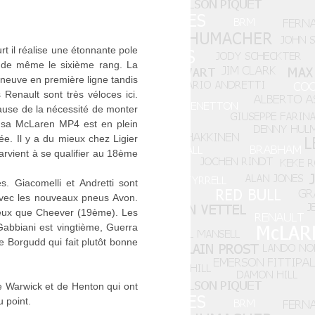
t il réalise une étonnante pole
ut de même le sixième rang. La
neuve en première ligne tandis
Renault sont très véloces ici.
use de la nécessité de monter
r sa McLaren MP4 est en plein
e. Il y a du mieux chez Ligier
parvient à se qualifier au 18ème
s. Giacomelli et Andretti sont
avec les nouveaux pneus Avon.
ieux que Cheever (19ème). Les
: Gabbiani est vingtième, Guerra
e Borgudd qui fait plutôt bonne
e Warwick et de Henton qui ont
 point.