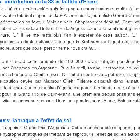
 interdiction de la 88 et faillite d'Essex
 châssis a été recalée trois fois par les commissaires sportifs, à L
devant le tribunal d'appel de la FIA. Son ami le journaliste Gérard C
e dépense en sa faveur. Mais en vain. Chapman est débouté. Cette voit
eption est grande à Hethel. Elio de Angelis résume le sentiment génér
iture. [...] Il ne me reste plus rien à espérer de cette saison. [...
rocher un double châssis alors que la Brabham de Piquet est, elle, 
one, alors que nous, personne ne nous craint... »
 Tout d'abord cette amende de 100 000 dollars infligée par Jean-Ma
ar Chapman en Argentine. Puis fin avril, tombe l'incroyable nouvel
r sa banque le Crédit suisse. Du fait du contre-choc pétrolier, l'emp
 caution payée par Mansour Ojjeh, Thieme disparaît dans la natur
ns de dollars. Comme de plus l'équipe n'a pas le temps de mettre à jour
ait pour le Grand Prix de Saint-Marin, une première depuis onze ans et 
us vite un nouveau sponsor. Dans sa grande mansuétude, Balestre déc
rs: la traque à l'effet de sol
es depuis le Grand Prix d'Argentine. Cette manche a été remportée 
hydropneumatiques permettant de reproduire l'effet de sol en action,