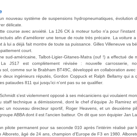
e
un nouveau système de suspensions hydropneumatiques, évolution du
er délicate.
te course avec anxiété. La 126 CK à moteur turbo n'a pour l'instant
fectués afin d'améliorer une tenue de route très précaire. La voiture 
 à lui a déjà fait montre de toute sa puissance. Gilles Villeneuve va 
mpattement court.
 sud-américaine, Talbot-Ligier-Gitanes-Matra (ouf !) a effectué de
. La JS17 est complètement révisée : nouvelle carrosserie, 
 sol, comme sur le Brabham BT49C, développé en collaboration avec 
e deux ingénieurs réputés, Gordon Coppuck et Ralph Bellamy qui a qu
s pataudes 811 qui jusqu'ici n'ont pas su se qualifier.
r Schmidt s'est violemment opposé à ses mécaniciens qui voulaient mon
 du staff technique a démissionné, dont le chef d'équipe Jo Ramirez e
c un nouveau directeur sportif, Roger Heavens, et un deuxième pil
roupe ABBA dont il est l'ancien batteur. On dit que son équipier Jan Lam
é un pilote permanent pour sa seconde 010 après l'intérim réalisé par
chele Alboreto, âgé de 24 ans, champion d'Europe de F3 en 1980. Albore