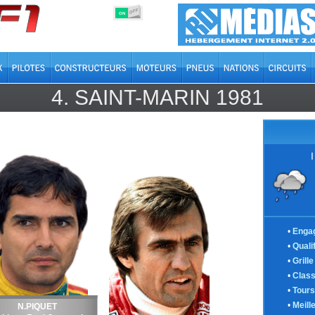
OFF
ON
4.
SAINT-MARIN
1981
•
Enga
•
Quali
•
Grill
•
Clas
•
Tours
•
Meill
N.PIQUET