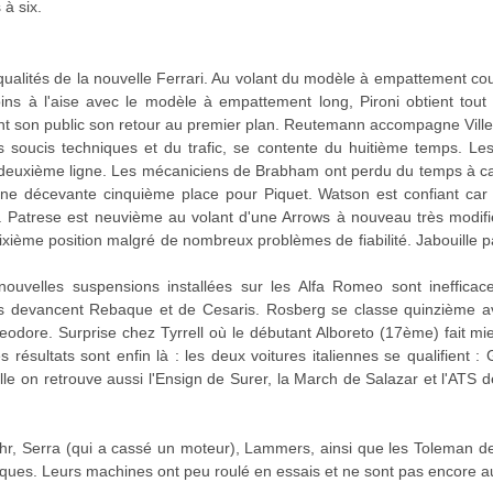
 à six.
qualités de la nouvelle Ferrari. Au volant du modèle à empattement cour
. Moins à l'aise avec le modèle à empattement long, Pironi obtient to
ant son public son retour au premier plan. Reutemann accompagne Ville
soucis techniques et du trafic, se contente du huitième temps. Les 
 deuxième ligne. Les mécaniciens de Brabham ont perdu du temps à ca
 une décevante cinquième place pour Piquet. Watson est confiant ca
e. Patrese est neuvième au volant d'une Arrows à nouveau très modifié
dixième position malgré de nombreux problèmes de fiabilité. Jabouille 
 nouvelles suspensions installées sur les Alfa Romeo sont inefficace
Ils devancent Rebaque et de Cesaris. Rosberg se classe quinzième 
odore. Surprise chez Tyrrell où le débutant Alboreto (17ème) fait m
s résultats sont enfin là : les deux voitures italiennes se qualifient 
lle on retrouve aussi l'Ensign de Surer, la March de Salazar et l'ATS d
tohr, Serra (qui a cassé un moteur), Lammers, ainsi que les Toleman d
iques. Leurs machines ont peu roulé en essais et ne sont pas encore au