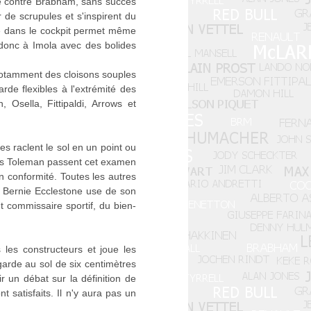
nte contre Brabham, sans succès
r de scrupules et s'inspirent du
ée dans le cockpit permet même
nt donc à Imola avec des bolides
notamment des cloisons souples
rde flexibles à l'extrémité des
 Osella, Fittipaldi, Arrows et
es raclent le sol en un point ou
 les Toleman passent cet examen
n conformité. Toutes les autres
, Bernie Ecclestone use de son
t commissaire sportif, du bien-
les constructeurs et joue les
garde au sol de six centimètres
ir un débat sur la définition de
t satisfaits. Il n'y aura pas un