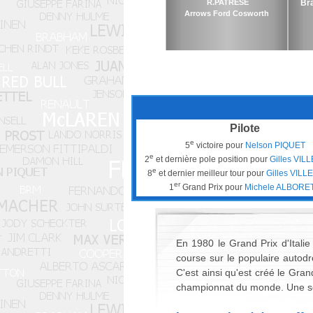
R.PATRESE
Br
Arrows Ford Cosworth
Pilote
e
5
victoire pour
Nelson PIQUET
e
2
et dernière pole position pour
Gilles VI
e
8
et dernier meilleur tour pour
Gilles VIL
er
1
Grand Prix pour
Michele ALBORE
En 1980 le Grand Prix d'Itali
course sur le populaire autod
C'est ainsi qu'est créé le Gra
championnat du monde. Une seul