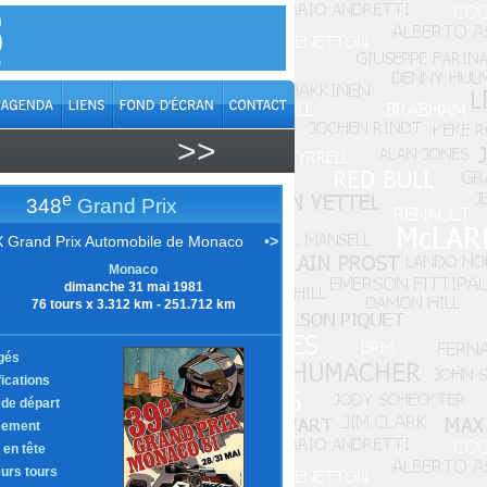
>>
e
348
Grand Prix
 Grand Prix Automobile de Monaco
•>
Monaco
dimanche 31 mai 1981
76 tours x 3.312 km - 251.712 km
gés
fications
e de départ
sement
 en tête
eurs tours