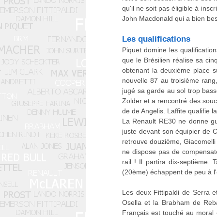
qu'il ne soit pas éligible à ins
John Macdonald qui a bien besoi
Les qualifications
Piquet domine les qualification
que le Brésilien réalise sa ci
obtenant la deuxième place sur
nouvelle 87 au troisième rang
jugé sa garde au sol trop basse
Zolder et a rencontré des souci
de de Angelis. Laffite qualifie 
La Renault RE30 ne donne guè
juste devant son équipier de C
retrouve douzième, Giacomelli d
ne dispose pas de compensateur
rail ! Il partira dix-septièm
(20ème) échappent de peu à l'é
Les deux Fittipaldi de Serra 
Osella et la Brabham de Rebaq
Français est touché au moral