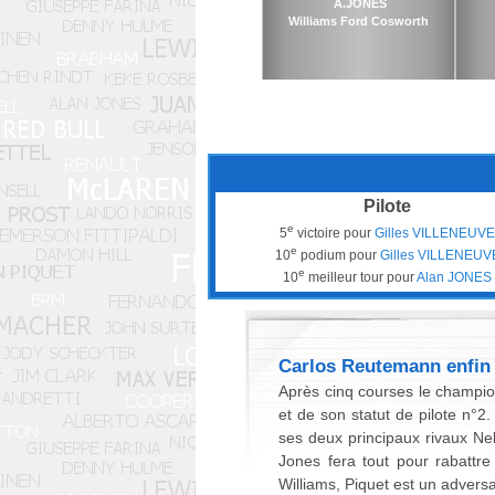
A.JONES
Williams Ford Cosworth
Pilote
e
5
victoire pour
Gilles VILLENEUVE
e
10
podium pour
Gilles VILLENEUV
e
10
meilleur tour pour
Alan JONES
Carlos Reutemann enfin
Après cinq courses le champio
et de son statut de pilote n°2
ses deux principaux rivaux Nel
Jones fera tout pour rabattr
Williams, Piquet est un adversa