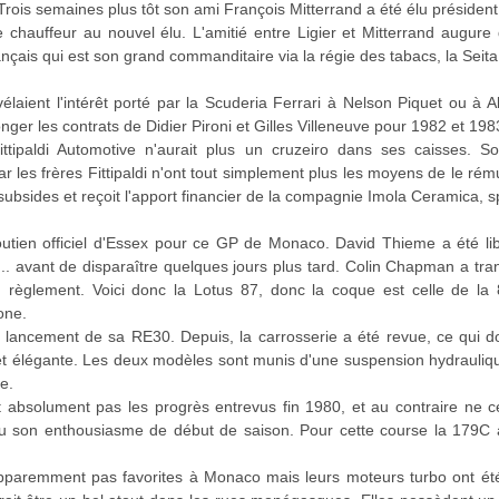
rois semaines plus tôt son ami François Mitterrand a été élu président
 de chauffeur au nouvel élu. L'amitié entre Ligier et Mitterrand augure 
ançais qui est son grand commanditaire via la régie des tabacs, la Seita
vélaient l'intérêt porté par la Scuderia Ferrari à Nelson Piquet ou à 
onger les contrats de Didier Pironi et Gilles Villeneuve pour 1982 et 198
Fittipaldi Automotive n'aurait plus un cruzeiro dans ses caisses. 
r les frères Fittipaldi n'ont tout simplement plus les moyens de le ré
 subsides et reçoit l'apport financier de la compagnie Imola Ceramica, 
utien officiel d'Essex pour ce GP de Monaco. David Thieme a été li
 avant de disparaître quelques jours plus tard. Colin Chapman a tra
du règlement. Voici donc la Lotus 87, donc la coque est celle de la
one.
lancement de sa RE30. Depuis, la carrosserie a été revue, ce qui do
t élégante. Les deux modèles sont munis d'une suspension hydrauliqu
e.
 absolument pas les progrès entrevus fin 1980, et au contraire ne 
rdu son enthousiasme de début de saison. Pour cette course la 179C
paremment pas favorites à Monaco mais leurs moteurs turbo ont été m