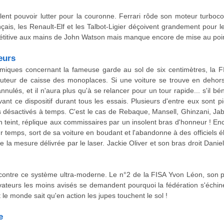
nt pouvoir lutter pour la couronne. Ferrari rôde son moteur turboc
nçais, les Renault-Elf et les Talbot-Ligier déçoivent grandement pour
étitive aux mains de John Watson mais manque encore de mise au poin
eurs
lémiques concernant la fameuse garde au sol de six centimètres, la FI
uteur de caisse des monoplaces. Si une voiture se trouve en dehors 
annulés, et il n'aura plus qu'à se relancer pour un tour rapide... s'il b
ant ce dispositif durant tous les essais. Plusieurs d'entre eux sont 
ésactivés à temps. C'est le cas de Rebaque, Mansell, Ghinzani, Jabou
n teint, réplique aux commissaires par un insolent bras d'honneur ! En
eur temps, sort de sa voiture en boudant et l'abandonne à des officiels é
e la mesure délivrée par le laser. Jackie Oliver et son bras droit Dani
 contre ce système ultra-moderne. Le n°2 de la FISA Yvon Léon, son prom
teurs les moins avisés se demandent pourquoi la fédération s'échine 
ut le monde sait qu'en action les jupes touchent le sol !
e