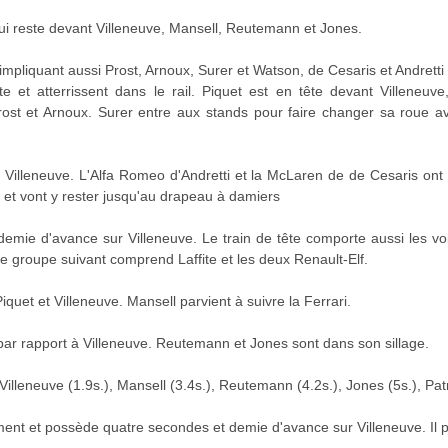
ui reste devant Villeneuve, Mansell, Reutemann et Jones.
 impliquant aussi Prost, Arnoux, Surer et Watson, de Cesaris et Andrett
e et atterrissent dans le rail. Piquet est en tête devant Villeneuv
Prost et Arnoux. Surer entre aux stands pour faire changer sa roue a
sur Villeneuve. L'Alfa Romeo d'Andretti et la McLaren de de Cesaris on
 et vont y rester jusqu'au drapeau à damiers
demie d'avance sur Villeneuve. Le train de tête comporte aussi les v
Le groupe suivant comprend Laffite et les deux Renault-Elf.
uet et Villeneuve. Mansell parvient à suivre la Ferrari.
ar rapport à Villeneuve. Reutemann et Jones sont dans son sillage.
Villeneuve (1.9s.), Mansell (3.4s.), Reutemann (4.2s.), Jones (5s.), Patr
ent et possède quatre secondes et demie d'avance sur Villeneuve. Il p