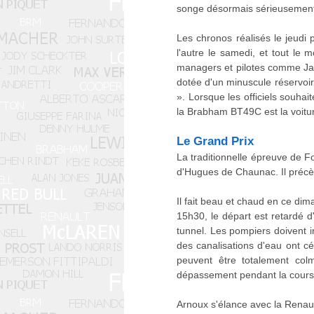
songe désormais sérieusement 
Les chronos réalisés le jeudi p
l'autre le samedi, et tout le
managers et pilotes comme Jac
dotée d'un minuscule réservoir 
». Lorsque les officiels souha
la Brabham BT49C est la voitur
Le Grand Prix
La traditionnelle épreuve de F
d'Hugues de Chaunac. Il précèd
Il fait beau et chaud en ce di
15h30, le départ est retardé 
tunnel. Les pompiers doivent i
des canalisations d'eau ont cé
peuvent être totalement colm
dépassement pendant la course 
Arnoux s'élance avec la Rena