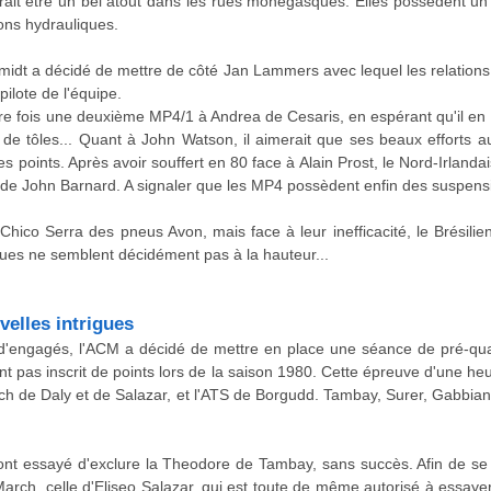
rait être un bel atout dans les rues monégasques. Elles possèdent un
ns hydrauliques.
t a décidé de mettre de côté Jan Lammers avec lequel les relations s
ilote de l'équipe.
e fois une deuxième MP4/1 à Andrea de Cesaris, en espérant qu'il en pre
 de tôles... Quant à John Watson, il aimerait que ses beaux efforts au
points. Après avoir souffert en 80 face à Alain Prost, le Nord-Irlandais
on de John Barnard. A signaler que les MP4 possèdent enfin des suspe
 Chico Serra des pneus Avon, mais face à leur inefficacité, le Brésilie
es ne semblent décidément pas à la hauteur...
velles intrigues
d'engagés, l'ACM a décidé de mettre en place une séance de pré-qualif
nt pas inscrit de points lors de la saison 1980. Cette épreuve d'une he
h de Daly et de Salazar, et l'ATS de Borgudd. Tambay, Surer, Gabbiani
ont essayé d'exclure la Theodore de Tambay, sans succès. Afin de se 
March, celle d'Eliseo Salazar, qui est toute de même autorisé à essayer