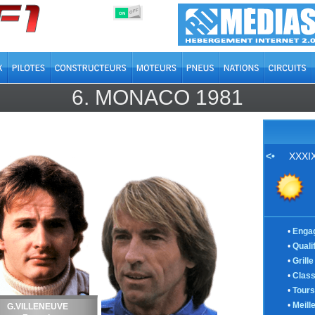
OFF
ON
6.
MONACO
1981
<•
XXXIX
•
Enga
•
Quali
•
Grill
•
Clas
•
Tours
•
Meill
G.VILLENEUVE