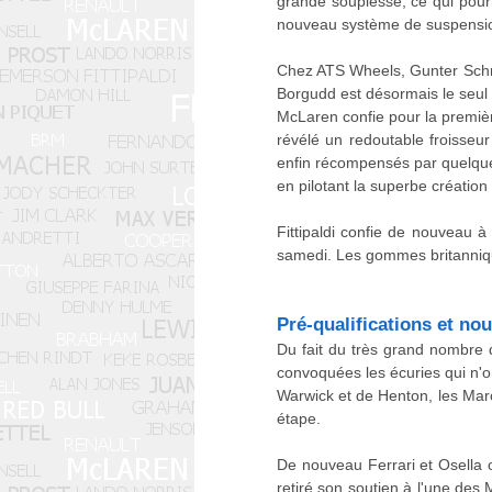
grande souplesse, ce qui pour
nouveau système de suspensio
Chez ATS Wheels, Gunter Schmid
Borgudd est désormais le seul p
McLaren confie pour la premièr
révélé un redoutable froisseur
enfin récompensés par quelques 
en pilotant la superbe créati
Fittipaldi confie de nouveau à
samedi. Les gommes britanniqu
Pré-qualifications et nou
Du fait du très grand nombre 
convoquées les écuries qui n'o
Warwick et de Henton, les Marc
étape.
De nouveau Ferrari et Osella 
retiré son soutien à l'une des 