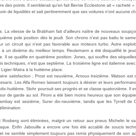
crire des points. Il semblerait qu'en fait Bernie Ecclestone ait « rachet
n de liquidités et sait pertinemment que ses voitures n'ont aucune chan
s. La vitesse de la Brabham fait d'ailleurs naître de nouveaux soupçons
nquième pole position dès le jeudi. Son chrono n'est pas battu le samed
 un circuit qui n'est pas favorable aux moteurs turbo. Autre exploit
, à un dixième du meilleur temps. Reutemann a été disqualifié le jeud
. Il se qualifie en quatrième position. Jones, qui souffre des séquell
s techniques, n'est que septième. La troisième ligne est italienne avec
la Ligier-Matra à la huitième place.
re satisfaction ; Prost est neuvième, Arnoux treizième. Watson est
esaris. Les Alfa Romeo laissent toujours à désirer et leurs performan
ix-huitième. Stohr poursuit ses progrès et se classe quatorzième. Il est 
 de garde au sol. Pironi a été bien moins heureux que son équipier p
e. Tambay est seizième, Surer dix-neuvième, tandis que les Tyrrell de
limination.
et Rosberg sont éliminées, malgré un retour aux pneus Michelin le s
ue. Enfin Jabouille a encore une fois été accablé de soucis techni
 et ne semble simplement toujours pas remis physiquement de son acc