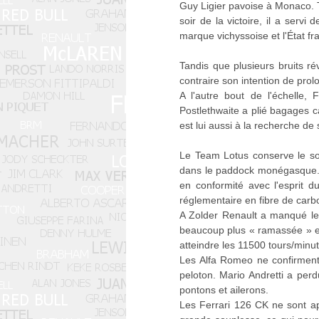
Guy Ligier pavoise à Monaco. T
soir de la victoire, il a servi
marque vichyssoise et l'État fr
Tandis que plusieurs bruits ré
contraire son intention de prol
A l'autre bout de l'échelle, 
Postlethwaite a plié bagages ca
est lui aussi à la recherche de
Le Team Lotus conserve le so
dans le paddock monégasque...
en conformité avec l'esprit 
réglementaire en fibre de carb
A Zolder Renault a manqué le 
beaucoup plus « ramassée » e
atteindre les 11500 tours/minut
Les Alfa Romeo ne confirment
peloton. Mario Andretti a pe
pontons et ailerons.
Les Ferrari 126 CK ne sont ap