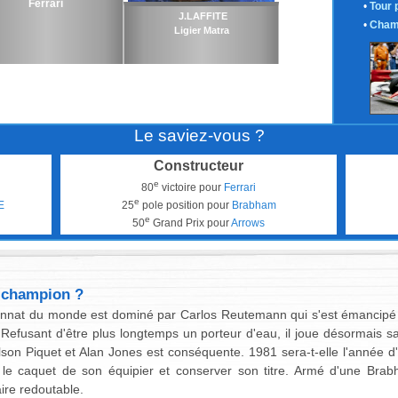
Ferrari
•
Tour 
J.LAFFITE
•
Cham
Ligier Matra
Le saviez-vous ?
Constructeur
e
80
victoire pour
Ferrari
e
E
25
pole position pour
Brabham
e
50
Grand Prix pour
Arrows
 champion ?
nnat du monde est dominé par Carlos Reutemann qui s'est émancipé d
. Refusant d'être plus longtemps un porteur d'eau, il joue désormais 
son Piquet et Alan Jones est conséquente. 1981 sera-t-elle l'année d'
e le caquet de son équipier et conserver son titre. Armé d'une Br
ire redoutable.