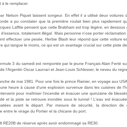
à le remplacer.
ar Nelson Piquet laissent songeur. En effet il a utilisé deux voitures 
 monde a pu constater que la première roulait bien plus rapidement q
ques Laffite pensent que cette Brabham est trop légère, en dessous 
d'essence, totalement illégal. Mais personne n'ose porter réclamation 
itent effectuer une pesée, Herbie Blash leur répond que cette voiture e
e qui tangue le moins, ce qui est un avantage crucial sur cette piste 
ormule 3 du samedi est remportée par le jeune Français Alain Ferté su
e l'Argentin Oscar Laurrari et Jean-Louis Schlesser, le neveu du regre
manche de mai 1981. Pour une fois le prince Rainier, en voyage aux USA
d'une heure à cause d'une explosion survenue dans les cuisines de l'h
ntervenir pour maîtriser l'incendie et évacuer une quinzaine de blessés
dé et la piste se retrouve inondée sous le tunnel ! L'eau est évacué
atées avant le départ. Par mesure de sécurité, la direction de c
entre le virage du Portier et la chicane du port.
ult RE20B de réserve après avoir endommagé sa RE30.