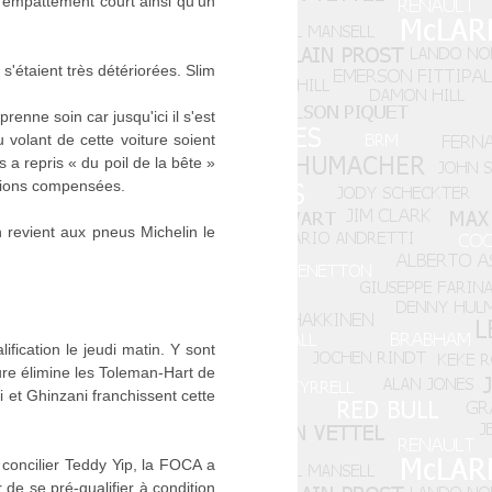
 empattement court ainsi qu'un
'étaient très détériorées. Slim
nne soin car jusqu'ici il s'est
 volant de cette voiture soient
 a repris « du poil de la bête »
nsions compensées.
n revient aux pneus Michelin le
ication le jeudi matin. Y sont
ure élimine les Toleman-Hart de
 et Ghinzani franchissent cette
concilier Teddy Yip, la FOCA a
 de se pré-qualifier à condition