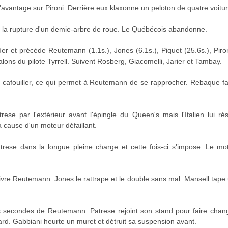
l'avantage sur Pironi. Derrière eux klaxonne un peloton de quatre voitu
ar la rupture d'un demie-arbre de roue. Le Québécois abandonne.
der et précède Reutemann (1.1s.), Jones (6.1s.), Piquet (25.6s.), Piron
 talons du pilote Tyrrell. Suivent Rosberg, Giacomelli, Jarier et Tambay.
 cafouiller, ce qui permet à Reutemann de se rapprocher. Rebaque f
se par l'extérieur avant l'épingle du Queen's mais l'Italien lui ré
cause d'un moteur défaillant.
ese dans la longue pleine charge et cette fois-ci s'impose. Le mo
ivre Reutemann. Jones le rattrape et le double sans mal. Mansell tape 
s secondes de Reutemann. Patrese rejoint son stand pour faire change
tard. Gabbiani heurte un muret et détruit sa suspension avant.