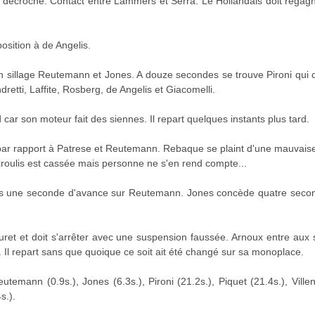
décroché. Contact entre Lammers et Serra. Le Hollandais doit regagne
osition à de Angelis.
 sillage Reutemann et Jones. A douze secondes se trouve Pironi qui 
retti, Laffite, Rosberg, de Angelis et Giacomelli.
ar son moteur fait des siennes. Il repart quelques instants plus tard.
ar rapport à Patrese et Reutemann. Rebaque se plaint d'une mauvaise 
tiroulis est cassée mais personne ne s'en rend compte...
rs une seconde d'avance sur Reutemann. Jones concède quatre second
uret et doit s'arrêter avec une suspension faussée. Arnoux entre aux s
. Il repart sans que quoique ce soit ait été changé sur sa monoplace.
emann (0.9s.), Jones (6.3s.), Pironi (21.2s.), Piquet (21.4s.), Ville
s.).