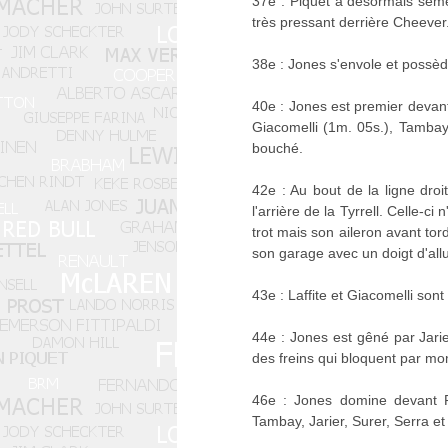
37e : Piquet a désormais semé P
très pressant derrière Cheever
38e : Jones s'envole et poss
40e : Jones est premier devant 
Giacomelli (1m. 05s.), Tambay
bouché.
42e : Au bout de la ligne droi
l'arrière de la Tyrrell. Celle-c
trot mais son aileron avant tor
son garage avec un doigt d'al
43e : Laffite et Giacomelli s
44e : Jones est gêné par Jarie
des freins qui bloquent par m
46e : Jones domine devant Re
Tambay, Jarier, Surer, Serra et