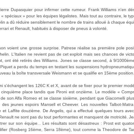
ierre Dupasquier pour infirmer cette rumeur. Frank Williams n'en d
spéciaux » pour les équipes légalistes. Mais tout au contraire, le 
elin a dû réduire sensiblement le nombre de trains alloué à chaque équi
rari et Renault, habitués à disposer de pneus à volonté.
son voient une grosse surprise. Patrese réalise sa première pole posi
elin. L'Italien ne revient pas de cet exploit mais ses chances de victo
point, ont été retirés des Williams. Jones se classe second, à 9/1000è
Piquet a perdu du temps en testant les suspensions hydropneumatiqu
uveau la boîte transversale Weismann et se qualifie en 15ème position
oni s'échangent les 126C K et X, avant de se fixer pour le premier modè
le cinquième place tandis que Pironi est onzième. Le modèle « Compr
fait de son Alfa Romeo et se classe sixième, pendant que Giacomelli p
 des jeunes espoirs Mansell et Cheever. Les nouvelles Talbot-Matra 
me et Laffite douzième. De Angelis, qui a effectué quelques tours av
enault ne sont pas du tout performantes et manquent de motricité. Je
rer sur son équipe... Les résultats sont désastreux : Prost est quat
ualifier (Rosberg 16ème, Serra 18ème), tout comme la Theodore de Tam