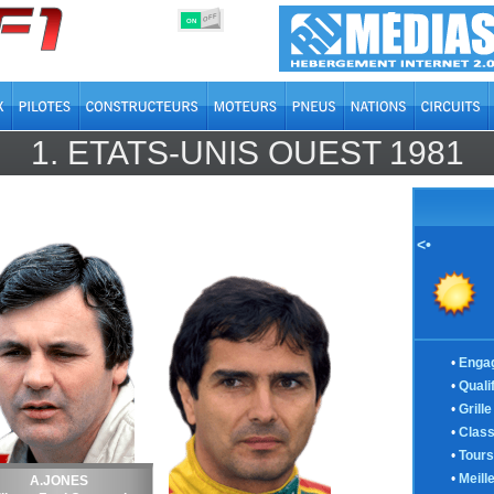
OFF
ON
1.
ETATS-UNIS OUEST
1981
<•
•
Enga
•
Quali
•
Grill
•
Clas
•
Tours
•
Meill
A.JONES