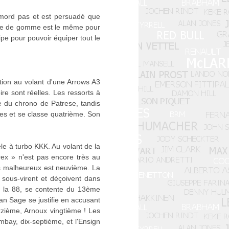
émord pas et est persuadé que
type de gomme est le même pour
pe pour pouvoir équiper tout le
tion au volant d'une Arrows A3
ire sont réelles. Les ressorts à
me du chrono de Patrese, tandis
es et se classe quatrième. Son
.
le à turbo KKK. Au volant de la
ex » n'est pas encore très au
lus malheureux est neuvième. La
sous-virent et déçoivent dans
ec la 88, se contente du 13ème
an Sage se justifie en accusant
orzième, Arnoux vingtième ! Les
bay, dix-septième, et l'Ensign