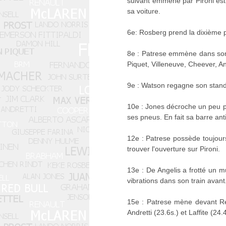
suivant emmené par Pironi est 
sa voiture.
6e: Rosberg prend la dixième p
8e : Patrese emmène dans son
Piquet, Villeneuve, Cheever, And
9e : Watson regagne son stand c
10e : Jones décroche un peu p
ses pneus. En fait sa barre an
12e : Patrese possède toujou
trouver l'ouverture sur Pironi.
13e : De Angelis a frotté un m
vibrations dans son train avant
15e : Patrese mène devant Reut
Andretti (23.6s.) et Laffite (24.4