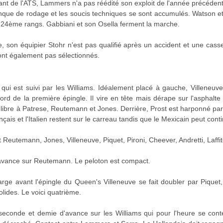
ant de l'ATS, Lammers n'a pas réédité son exploit de l'année précéden
e de rodage et les soucis techniques se sont accumulés. Watson et 
t 24ème rangs. Gabbiani et son Osella ferment la marche.
, son équipier Stohr n'est pas qualifié après un accident et une cas
ont également pas sélectionnés.
ui est suivi par les Williams. Idéalement placé à gauche, Villeneuve
rd de la première épingle. Il vire en tête mais dérape sur l'asphalte 
 libre à Patrese, Reutemann et Jones. Derrière, Prost est harponné p
çais et l'Italien restent sur le carreau tandis que le Mexicain peut conti
Reutemann, Jones, Villeneuve, Piquet, Pironi, Cheever, Andretti, Laffit
avance sur Reutemann. Le peloton est compact.
rge avant l'épingle du Queen's Villeneuve se fait doubler par Piquet, 
lides. Le voici quatrième.
econde et demie d'avance sur les Williams qui pour l'heure se conte