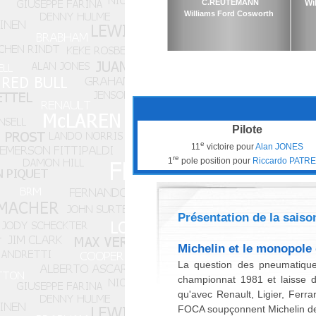
C.REUTEMANN
Wi
Williams Ford Cosworth
Pilote
e
11
victoire pour
Alan JONES
re
1
pole position pour
Riccardo PATR
Présentation de la saiso
Michelin et le monopole
La question des pneumatiqu
championnat 1981 et laisse do
qu'avec Renault, Ligier, Ferra
FOCA soupçonnent Michelin de f