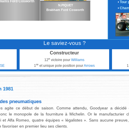
lliams Ford Cosworth
•
Tour 
N.PIQUET
•
Cham
Brabham Ford Cosworth
Le saviez-vous ?
Constructeur
e
12
victoire pour
Williams
re
ESE
1
et unique pole position pour
Arrows
1
n 1981
 des pneumatiques
es agite ce début de saison. Comme attendu, Goodyear a décidé 
nc le monopole de la fourniture à Michelin. Or le manufacturier cl
ri et Alfa Romeo, quatre équipes « légalistes ». Sans aucune preuve,
avoriser en premier lieu ses clients.