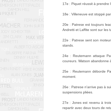
17e : Piquet réussit à prendre 
18e : Villeneuve est stoppé p
20e : Patrese est toujours lea
Andretti et Laffite sont sur les
22e : Patrese sent son moteur
stands.
24e : Reutemann attaque Patre
coureurs. Watson abandonne à 
25e : Reutemann déborde Patr
moment.
26e : Patrese n'arrive pas à su
suspensions pliées.
27e : Jones est revenu à troi
repartir avec deux tours de re