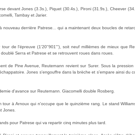
e devant Jones (3.3s.), Piquet (30.4s.), Pironi (31.9s.), Cheever (34.6s
omelli, Tambay et Jarier.
nouveau derrière Patrese... qui a maintenant deux boucles de retard. 
r tour de l'épreuve (1'20''901'''), soit neuf millièmes de mieux que 
 doublé Serra et Patrese et se retrouvent roues dans roues.
ment de Pine Avenue, Reutemann revient sur Surer. Sous la pression 
'échappatoire. Jones s'engouffre dans la brèche et s'empare ainsi du
 demie d'avance sur Reutemann. Giacomelli double Rosberg.
un tour à Arnoux qui n'occupe que le quinzième rang. Le stand Willi
t Jones.
ds pour Patrese qui va repartir cinq minutes plus tard.