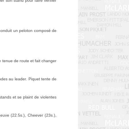
r son stand pour faire vérifier
conduit un peloton composé de
tenue de route et fait changer
es au leader. Piquet tente de
tands et se plaint de violentes
neuve (22.5s.), Cheever (23s.),