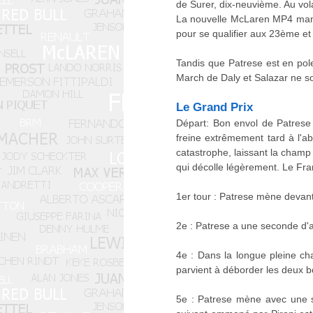
de Surer, dix-neuvième. Au vol
La nouvelle McLaren MP4 manqu
pour se qualifier aux 23ème e
Tandis que Patrese est en pole
March de Daly et Salazar ne s
Le Grand Prix
Départ: Bon envol de Patrese q
freine extrêmement tard à l'abo
catastrophe, laissant la champ
qui décolle légèrement. Le Fran
1er tour : Patrese mène devant 
2e : Patrese a une seconde d'
4e : Dans la longue pleine cha
parvient à déborder les deux bo
5e : Patrese mène avec une s