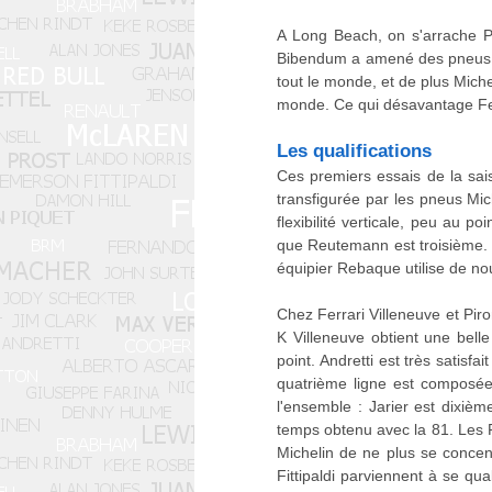
A Long Beach, on s'arrache P
Bibendum a amené des pneus « 
tout le monde, et de plus Mich
monde. Ce qui désavantage Fer
Les qualifications
Ces premiers essais de la sai
transfigurée par les pneus Mich
flexibilité verticale, peu au 
que Reutemann est troisième. 
équipier Rebaque utilise de no
Chez Ferrari Villeneuve et Pir
K Villeneuve obtient une bel
point. Andretti est très satis
quatrième ligne est composée
l'ensemble : Jarier est dixiè
temps obtenu avec la 81. Les R
Michelin de ne plus se concent
Fittipaldi parviennent à se q