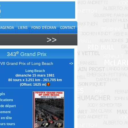
>>
e
343
Grand Prix
VII Grand Prix of Long Beach
•>
Long Beach
dimanche 15 mars 1981
80 tours x 3.251 km - 261.705 km
(Offset: 1625 m)
gés
fications
e de départ
sement
 en tête
eurs tours