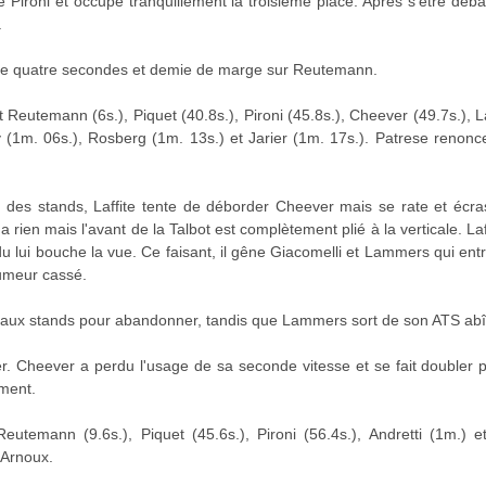
ironi et occupe tranquillement la troisième place. Après s'être débarr
.
ède quatre secondes et demie de marge sur Reutemann.
Reutemann (6s.), Piquet (40.8s.), Pironi (45.8s.), Cheever (49.7s.), Laff
 (1m. 06s.), Rosberg (1m. 13s.) et Jarier (1m. 17s.). Patrese renonce
t des stands, Laffite tente de déborder Cheever mais se rate et écra
i n'a rien mais l'avant de la Talbot est complètement plié à la verticale. L
du lui bouche la vue. Ce faisant, il gêne Giacomelli et Lammers qui ent
lumeur cassé.
ont aux stands pour abandonner, tandis que Lammers sort de son ATS ab
r. Cheever a perdu l'usage de sa seconde vitesse et se fait doubler p
oment.
utemann (9.6s.), Piquet (45.6s.), Pironi (56.4s.), Andretti (1m.) e
 Arnoux.