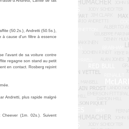
assé d'Andretti, Laffite se fait
ite (50.2s.), Andretti (50.5s.),
 à cause d'un filtre à essence
se l'avant de sa voiture contre
affite regagne son stand au petit
rent en contact. Rosberg rejoint
îmée.
ar Andretti, plus rapide malgré
t Cheever (1m. 02s.). Suivent