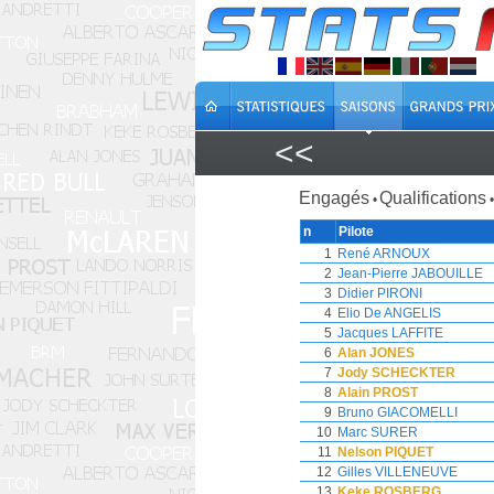
<<
Engagés
Qualifications
•
•
n
Pilote
1
René ARNOUX
2
Jean-Pierre JABOUILLE
3
Didier PIRONI
4
Elio De ANGELIS
5
Jacques LAFFITE
6
Alan JONES
7
Jody SCHECKTER
8
Alain PROST
9
Bruno GIACOMELLI
10
Marc SURER
11
Nelson PIQUET
12
Gilles VILLENEUVE
13
Keke ROSBERG