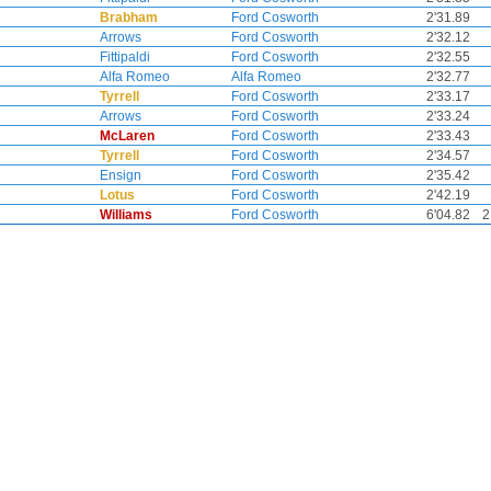
Brabham
Ford Cosworth
2'31.89
Arrows
Ford Cosworth
2'32.12
Fittipaldi
Ford Cosworth
2'32.55
Alfa Romeo
Alfa Romeo
2'32.77
Tyrrell
Ford Cosworth
2'33.17
Arrows
Ford Cosworth
2'33.24
McLaren
Ford Cosworth
2'33.43
Tyrrell
Ford Cosworth
2'34.57
Ensign
Ford Cosworth
2'35.42
Lotus
Ford Cosworth
2'42.19
Williams
Ford Cosworth
6'04.82
2