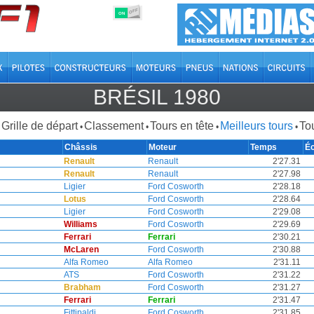
OFF
ON
BRÉSIL 1980
Grille de départ
Classement
Tours en tête
Meilleurs tours
Tou
•
•
•
•
Châssis
Moteur
Temps
Éc
Renault
Renault
2'27.31
Renault
Renault
2'27.98
Ligier
Ford Cosworth
2'28.18
Lotus
Ford Cosworth
2'28.64
Ligier
Ford Cosworth
2'29.08
Williams
Ford Cosworth
2'29.69
Ferrari
Ferrari
2'30.21
McLaren
Ford Cosworth
2'30.88
Alfa Romeo
Alfa Romeo
2'31.11
ATS
Ford Cosworth
2'31.22
Brabham
Ford Cosworth
2'31.27
Ferrari
Ferrari
2'31.47
Fittipaldi
Ford Cosworth
2'31.85