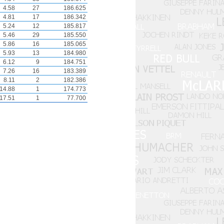
4.58
27
186.625
4.81
17
186.342
5.24
12
185.817
5.46
29
185.550
5.86
16
185.065
5.93
13
184.980
6.12
9
184.751
7.26
16
183.389
8.11
2
182.386
14.88
1
174.773
17.51
1
77.700