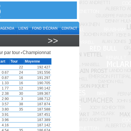
>>
r par tour
Championnat
•
art
Tour
Moyenne
22
192.427
0.67
24
191.556
0.87
16
191.297
1.33
16
190.705
1.77
12
190.142
2.38
30
189.367
2.90
3
188.712
3.57
38
187.874
3.80
35
187.588
3.91
187.451
3.96
187.389
4.16
187.142
4.54
35
186.674