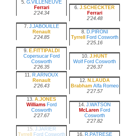
5.
G.VILLENEUVE
Ferrari
6.
J.SCHECKTER
2'24.34
Ferrari
2'24.48
7.
J.JABOUILLE
Renault
8.
D.PIRONI
2'24.85
Tyrrell
Ford Cosworth
2'25.16
9.
E.FITTIPALDI
Copersucar
Ford
10.
J.HUNT
Cosworth
Wolf
Ford Cosworth
2'26.35
2'26.37
11.
R.ARNOUX
Renault
12.
N.LAUDA
2'26.43
Brabham
Alfa Romeo
2'27.57
13.
A.JONES
Williams
Ford
14.
J.WATSON
Cosworth
McLaren
Ford
2'27.67
Cosworth
2'27.82
15.
J.JARIER
Tyrrell
Ford Cosworth
16.
R.PATRESE