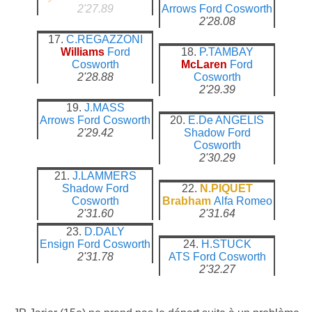
2'27.89
Arrows
Ford Cosworth
2'28.08
17.
C.REGAZZONI
Williams
Ford
18.
P.TAMBAY
Cosworth
McLaren
Ford
2'28.88
Cosworth
2'29.39
19.
J.MASS
Arrows
Ford Cosworth
20.
E.De ANGELIS
2'29.42
Shadow
Ford
Cosworth
2'30.29
21.
J.LAMMERS
Shadow
Ford
22.
N.PIQUET
Cosworth
Brabham
Alfa Romeo
2'31.60
2'31.64
23.
D.DALY
Ensign
Ford Cosworth
24.
H.STUCK
2'31.78
ATS
Ford Cosworth
2'32.27