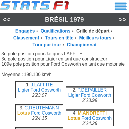
<<
BRÉSIL 1979
>>
Engagés
•
Qualifications
•
Grille de départ
•
Classement
•
Tours en tête
•
Meilleurs tours
•
Tour par tour
•
Championnat
3e pole position pour Jacques LAFFITE
3e pole position pour Ligier en tant que constructeur
109e pole position pour Ford Cosworth en tant que motoriste
Moyenne : 198.130 km/h
1
.
J.LAFFITE
Ligier
Ford Cosworth
2.
P.DEPAILLER
2'23.07
Ligier
Ford Cosworth
2'23.99
3.
C.REUTEMANN
Lotus
Ford Cosworth
4.
M.ANDRETTI
2'24.15
Lotus
Ford Cosworth
2'24.28