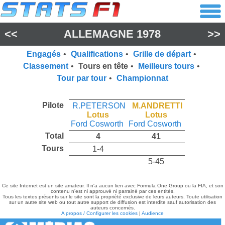
<<
ALLEMAGNE 1978
>>
Engagés
•
Qualifications
•
Grille de départ
•
Classement
•
Tours en tête
•
Meilleurs tours
•
Tour par tour
•
Championnat
Pilote
R.PETERSON
M.ANDRETTI
Lotus
Lotus
Ford Cosworth
Ford Cosworth
Total
4
41
Tours
1-4
5-45
Ce site Internet est un site amateur. Il n'a aucun lien avec Formula One Group ou la FIA, et son
contenu n'est ni approuvé ni parrainé par ces entités.
Tous les textes présents sur le site sont la propriété exclusive de leurs auteurs. Toute utilisation
sur un autre site web ou tout autre support de diffusion est interdite sauf autorisation des
auteurs concernés.
A propos / Configurer les cookies
|
Audience