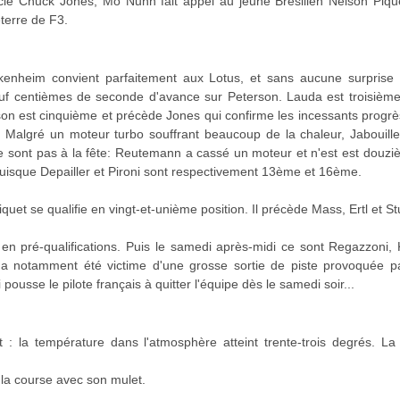
é Chuck Jones, Mo Nunn fait appel au jeune Brésilien Nelson Pique
terre de F3.
ckenheim convient parfaitement aux Lotus, et sans aucune surprise c
euf centièmes de seconde d'avance sur Peterson. Lauda est troisièm
n est cinquième et précède Jones qui confirme les incessants progrès 
 Malgré un moteur turbo souffrant beaucoup de la chaleur, Jabouill
 ne sont pas à la fête: Reutemann a cassé un moteur et n'est est douzi
puisque Depailler et Pironi sont respectivement 13ème et 16ème.
uet se qualifie en vingt-et-unième position. Il précède Mass, Ertl et St
n pré-qualifications. Puis le samedi après-midi ce sont Regazzoni, 
er a notamment été victime d'une grosse sortie de piste provoquée p
pousse le pilote français à quitter l'équipe dès le samedi soir...
uit : la température dans l'atmosphère atteint trente-trois degrés. L
la course avec son mulet.