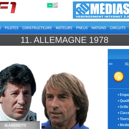
OFF
ON
11.
ALLEMAGNE
1978
<•
XL
•
Enga
•
Quali
•
Grill
•
Clas
•
Tours
•
Meill
M.ANDRETTI