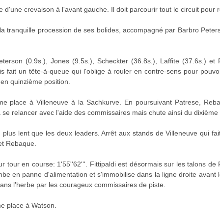
 d'une crevaison à l'avant gauche. Il doit parcourir tout le circuit pour
a tranquille procession de ses bolides, accompagné par Barbro Peterso
erson (0.9s.), Jones (9.5s.), Scheckter (36.8s.), Laffite (37.6s.) et 
fait un tête-à-queue qui l'oblige à rouler en contre-sens pour pouvoir
en quinzième position.
ième place à Villeneuve à la Sachkurve. En poursuivant Patrese, Reb
à se relancer avec l'aide des commissaires mais chute ainsi du dixième
plus lent que les deux leaders. Arrêt aux stands de Villeneuve qui fa
et Rebaque.
r tour en course: 1'55''62'''. Fittipaldi est désormais sur les talons de 
ombe en panne d'alimentation et s'immobilise dans la ligne droite avan
é dans l'herbe par les courageux commissaires de piste.
me place à Watson.