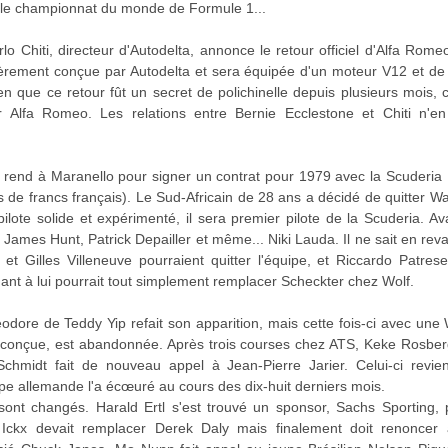
r le championnat du monde de Formule 1...
lo Chiti, directeur d'Autodelta, annonce le retour officiel d'Alfa Rom
rement conçue par Autodelta et sera équipée d'un moteur V12 et de pne
 que ce retour fût un secret de polichinelle depuis plusieurs mois, c
 Alfa Romeo. Les relations entre Bernie Ecclestone et Chiti n'e
e rend à Maranello pour signer un contrat pour 1979 avec la Scuderia
ons de francs français). Le Sud-Africain de 28 ans a décidé de quitter 
ote solide et expérimenté, il sera premier pilote de la Scuderia. Av
James Hunt, Patrick Depailler et même... Niki Lauda. Il ne sait en rev
t Gilles Villeneuve pourraient quitter l'équipe, et Riccardo Patrese
ant à lui pourrait tout simplement remplacer Scheckter chez Wolf.
eodore de Teddy Yip refait son apparition, mais cette fois-ci avec u
 conçue, est abandonnée. Après trois courses chez ATS, Keke Rosberg 
chmidt fait de nouveau appel à Jean-Pierre Jarier. Celui-ci revien
ipe allemande l'a écœuré au cours des dix-huit derniers mois.
sont changés. Harald Ertl s'est trouvé un sponsor, Sachs Sporting, 
Ickx devait remplacer Derek Daly mais finalement doit renoncer 