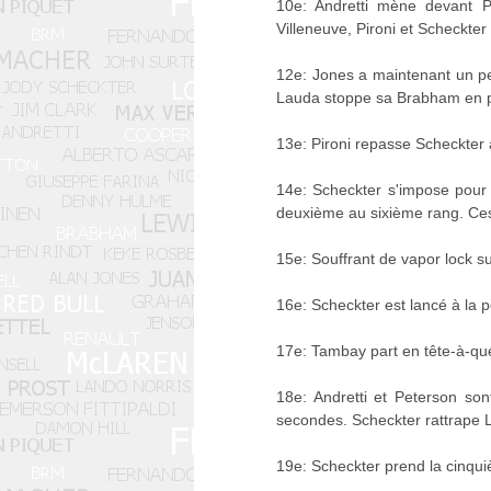
10e: Andretti mène devant Pet
Villeneuve, Pironi et Scheckter
12e: Jones a maintenant un pe
Lauda stoppe sa Brabham en pa
13e: Pironi repasse Scheckter
14e: Scheckter s'impose pour 
deuxième au sixième rang. Ces
15e: Souffrant de vapor lock s
16e: Scheckter est lancé à la p
17e: Tambay part en tête-à-que
18e: Andretti et Peterson so
secondes. Scheckter rattrape La
19e: Scheckter prend la cinqui