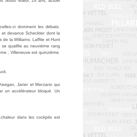
t Souto Maior, 25 ans, actuel
elles-ci dominent les débats.
e et devance Scheckter dont la
de la Williams. Laffite et Hunt
e se qualifie au neuvième rang
ème ; Villeneuve est quinzième.
uck.
Keegan, Jarier et Merzario qui
ar un accélérateur bloqué. Un
a chaleur dans les cockpits est