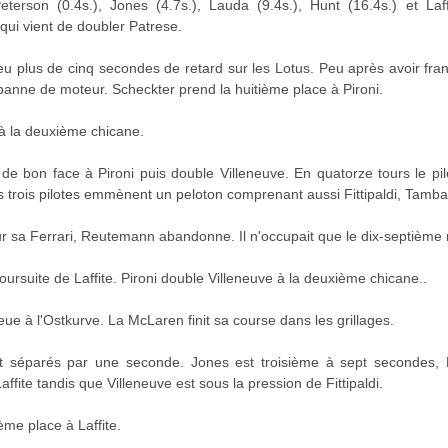
erson (0.4s.), Jones (4.7s.), Lauda (9.4s.), Hunt (16.4s.) et Laff
 qui vient de doubler Patrese.
u plus de cinq secondes de retard sur les Lotus. Peu après avoir fran
nne de moteur. Scheckter prend la huitième place à Pironi.
 à la deuxième chicane.
de bon face à Pironi puis double Villeneuve. En quatorze tours le pil
 trois pilotes emmènent un peloton comprenant aussi Fittipaldi, Tamb
ur sa Ferrari, Reutemann abandonne. Il n'occupait que le dix-septième 
oursuite de Laffite. Pironi double Villeneuve à la deuxième chicane..
ue à l'Ostkurve. La McLaren finit sa course dans les grillages.
nt séparés par une seconde. Jones est troisième à sept secondes, 
ffite tandis que Villeneuve est sous la pression de Fittipaldi.
ème place à Laffite.