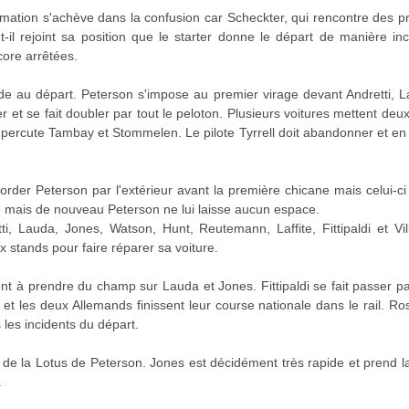
ormation s'achève dans la confusion car Scheckter, qui rencontre des pr
a-t-il rejoint sa position que le starter donne le départ de manière i
ore arrêtées.
de au départ. Peterson s'impose au premier virage devant Andretti, 
t se fait doubler par tout le peloton. Plusieurs voitures mettent deux 
r percute Tambay et Stommelen. Le pilote Tyrrell doit abandonner et en
order Peterson par l'extérieur avant la première chicane mais celui-ci
rve mais de nouveau Peterson ne lui laisse aucun espace.
, Lauda, Jones, Watson, Hunt, Reutemann, Laffite, Fittipaldi et Vi
 stands pour faire réparer sa voiture.
à prendre du champ sur Lauda et Jones. Fittipaldi se fait passer par
et les deux Allemands finissent leur course nationale dans le rail. R
les incidents du départ.
ère de la Lotus de Peterson. Jones est décidément très rapide et prend 
.