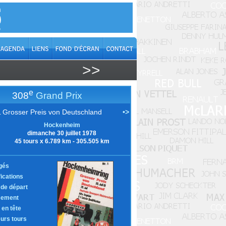
>>
e
308
Grand Prix
 Grosser Preis von Deutschland
•>
Hockenheim
dimanche 30 juillet 1978
45 tours x 6.789 km - 305.505 km
gés
fications
e de départ
sement
 en tête
eurs tours