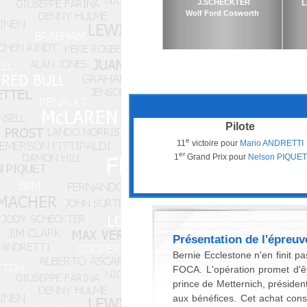
J.SCHECKTER
L
Wolf Ford Cosworth
Pilote
e
11
victoire pour
Mario ANDRETTI
er
1
Grand Prix pour
Nelson PIQUET
Présentation de l'épreuv
Bernie Ecclestone n'en finit p
FOCA. L'opération promet d'êt
prince de Metternich, président
aux bénéfices. Cet achat const