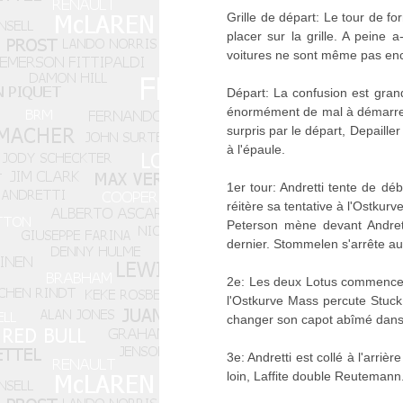
Grille de départ: Le tour de f
placer sur la grille. A peine 
voitures ne sont même pas enc
Départ: La confusion est gran
énormément de mal à démarrer e
surpris par le départ, Depaille
à l'épaule.
1er tour: Andretti tente de déb
réitère sa tentative à l'Ostku
Peterson mène devant Andretti
dernier. Stommelen s'arrête aux
2e: Les deux Lotus commencent 
l'Ostkurve Mass percute Stuck 
changer son capot abîmé dans 
3e: Andretti est collé à l'arri
loin, Laffite double Reutemann