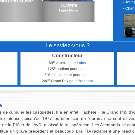
otus Ford Cosworth
•
Tour 
J.LAFFITE
•
Cham
Ligier Matra
Le saviez-vous ?
Constructeur
e
69
victoire pour
Lotus
e
125
podium pour
Lotus
e
60
meilleur tour pour
Lotus
e
200
Grand Prix pour
Brabham
e
as de cumuler les casquettes. Il a en effet « acheté » le Grand Prix d
re juteuse puisqu'en 1977 les bénéfices de l'épreuve se sont élevés
 de la FIA et de l'AvD, a laissé faire l'opération. Les Allemands se co
itue un grave précédent et beaucoup à la FIA réclament une réaction :