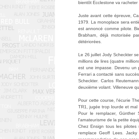
bientôt Ecclestone va rachete
Juste avant cette épreuve, Car
1979. La monoplace sera entiè
est annoncé comme pilote. Bien
Brabham, déjà motorisée par
détériorées.
Le 26 juillet Jody Scheckter s
millions de lires (quatre milli
est une impasse. Devenu un pil
Ferrari a contacté sans succès 
Scheckter. Carlos Reutemann e
deuxième volant. Villeneuve qu
Pour cette course, l'écurie Th
TR1, jugée trop lourde et mal
Pour le remplacer, Günther S
l'amateurisme de la petite équ
Chez Ensign tous les pilotes 
remplace Geoff Lees. Jacky 