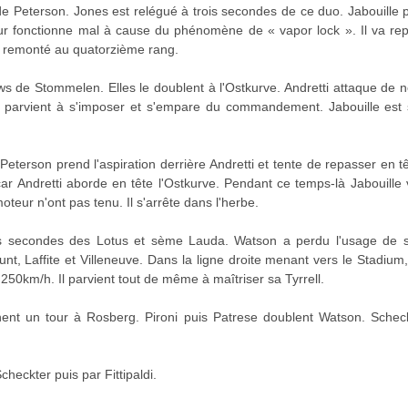
s de Peterson. Jones est relégué à trois secondes de ce duo. Jabouille
r fonctionne mal à cause du phénomène de « vapor lock ». Il va repa
à remonté au quatorzième rang.
ows de Stommelen. Elles le doublent à l'Ostkurve. Andretti attaque de n
 il parvient à s'imposer et s'empare du commandement. Jabouille es
Peterson prend l'aspiration derrière Andretti et tente de repasser en
 car Andretti aborde en tête l'Ostkurve. Pendant ce temps-là Jabouille 
eur n'ont pas tenu. Il s'arrête dans l'herbe.
is secondes des Lotus et sème Lauda. Watson a perdu l'usage de sa
t, Laffite et Villeneuve. Dans la ligne droite menant vers le Stadium
250km/h. Il parvient tout de même à maîtriser sa Tyrrell.
nnent un tour à Rosberg. Pironi puis Patrese doublent Watson. Schec
checkter puis par Fittipaldi.