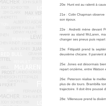
20e: Hunt est au ralenti à cause
21e : Colin Chapman observe l
son époux.
22e : Andretti mène devant Pet
revenir au stand McLaren, mais 
changer ses pneus puis repart 
23e: Fittipaldi prend la sept
deuxième chicane. Il parvient 
25e: Jones est désormais bien 
repart onzième, entre Watson 
26e: Peterson réalise le meilleu
plus de dix tours. Brambilla t
trajectoire. Il doit être pouss
28e: Villeneuve prend la dixiè