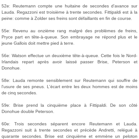
52e: Reutemann compte une huitaine de secondes d'avance sur
Lauda. Regazzoni est troisième à trente secondes. Fittipaldi est à la
peine: comme à Zolder ses freins sont défaillants en fin de course.
55e: Revenu au onzième rang malgré des problèmes de freins,
Pryce part en tête-à-queue. Son embrayage ne répond plus et le
jeune Gallois doit mettre pied à terre.
56e: Watson effectue un deuxième tête-à-queue. Cette fois le Nord-
Irlandais repart après avoir laissé passer Brise, Peterson et
Donohue.
58e: Lauda remonte sensiblement sur Reutemann qui souffre de
l'usure de ses pneus. L'écart entre les deux hommes est de moins
de cinq secondes.
59e: Brise prend la cinquième place à Fittipaldi. De son côté
Donohue double Peterson.
60e: Trois secondes séparent encore Reutemann et Lauda.
Regazzoni suit à trente secondes et précède Andretti, relégué à
quarante secondes. Brise est cinquième et emmène un peloton