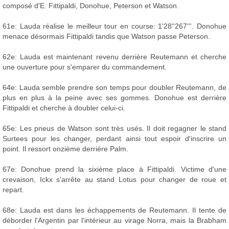
composé d'E. Fittipaldi, Donohue, Peterson et Watson.
61e: Lauda réalise le meilleur tour en course: 1'28''267'''. Donohue
menace désormais Fittipaldi tandis que Watson passe Peterson.
62e: Lauda est maintenant revenu derrière Reutemann et cherche
une ouverture pour s'emparer du commandement.
64e: Lauda semble prendre son temps pour doubler Reutemann, de
plus en plus à la peine avec ses gommes. Donohue est derrière
Fittipaldi et cherche à doubler celui-ci.
65e: Les pneus de Watson sont très usés. Il doit regagner le stand
Surtees pour les changer, perdant ainsi tout espoir d'inscrire un
point. Il ressort onzième derrière Palm.
67e: Donohue prend la sixième place à Fittipaldi. Victime d'une
crevaison, Ickx s'arrête au stand Lotus pour changer de roue et
repart.
68e: Lauda est dans les échappements de Reutemann. Il tente de
déborder l'Argentin par l'intérieur au virage Norra, mais la Brabham