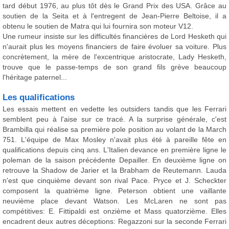
tard début 1976, au plus tôt dès le Grand Prix des USA. Grâce au
soutien de la Seita et à l'entregent de Jean-Pierre Beltoise, il a
obtenu le soutien de Matra qui lui fournira son moteur V12.
Une rumeur insiste sur les difficultés financières de Lord Hesketh qui
n'aurait plus les moyens financiers de faire évoluer sa voiture. Plus
concrètement, la mère de l'excentrique aristocrate, Lady Hesketh,
trouve que le passe-temps de son grand fils grève beaucoup
l'héritage paternel...
Les qualifications
Les essais mettent en vedette les outsiders tandis que les Ferrari
semblent peu à l'aise sur ce tracé. A la surprise générale, c'est
Brambilla qui réalise sa première pole position au volant de la March
751. L'équipe de Max Mosley n'avait plus été à pareille fête en
qualifications depuis cinq ans. L'Italien devance en première ligne le
poleman de la saison précédente Depailler. En deuxième ligne on
retrouve la Shadow de Jarier et la Brabham de Reutemann. Lauda
n'est que cinquième devant son rival Pace. Pryce et J. Scheckter
composent la quatrième ligne. Peterson obtient une vaillante
neuvième place devant Watson. Les McLaren ne sont pas
compétitives: E. Fittipaldi est onzième et Mass quatorzième. Elles
encadrent deux autres déceptions: Regazzoni sur la seconde Ferrari