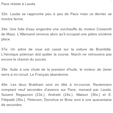
Pace résiste à Lauda.
32e: Lauda se rapproche peu à peu de Pace mais ce dernier se
montre ferme.
34e: Une fuite d'eau engendre une surchauffe du moteur Cosworth
de Mass. L'Allemand renonce alors qu'il occupait une piètre onzième
place.
37e: Un arbre de roue est cassé sur la voiture de Brambilla.
L'héroïque poleman doit quitter la course. March ne retrouvera pas
encore le chemin du succès.
39e: Suite à une chute de la pression d'huile, le moteur de Jarier
serre à mi-circuit. Le Français abandonne.
40e: Les deux Brabham sont en tête à mi-course, Reutemann
comptant neuf secondes d'avance sur Pace, menacé par Lauda.
Suivent Regazzoni (23s.), Andretti (24s.), Watson (30s.) et E.
Fittipaldi (36s.). Peterson, Donohue et Brise sont à une quarantaine
de secondes.