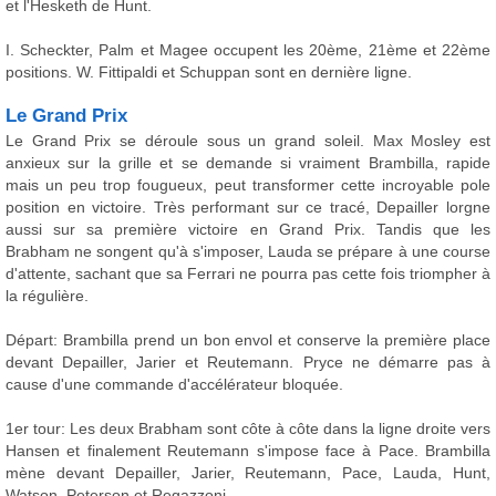
et l'Hesketh de Hunt.
I. Scheckter, Palm et Magee occupent les 20ème, 21ème et 22ème
positions. W. Fittipaldi et Schuppan sont en dernière ligne.
Le Grand Prix
Le Grand Prix se déroule sous un grand soleil. Max Mosley est
anxieux sur la grille et se demande si vraiment Brambilla, rapide
mais un peu trop fougueux, peut transformer cette incroyable pole
position en victoire. Très performant sur ce tracé, Depailler lorgne
aussi sur sa première victoire en Grand Prix. Tandis que les
Brabham ne songent qu'à s'imposer, Lauda se prépare à une course
d'attente, sachant que sa Ferrari ne pourra pas cette fois triompher à
la régulière.
Départ: Brambilla prend un bon envol et conserve la première place
devant Depailler, Jarier et Reutemann. Pryce ne démarre pas à
cause d'une commande d'accélérateur bloquée.
1er tour: Les deux Brabham sont côte à côte dans la ligne droite vers
Hansen et finalement Reutemann s'impose face à Pace. Brambilla
mène devant Depailler, Jarier, Reutemann, Pace, Lauda, Hunt,
Watson, Peterson et Regazzoni.