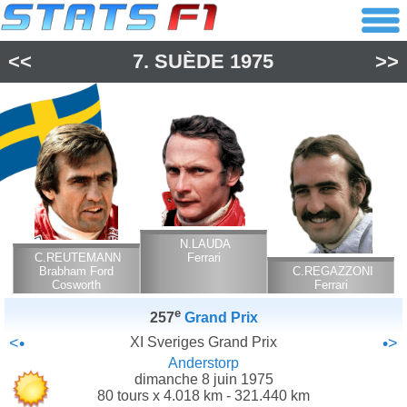
<<
7.
SUÈDE
1975
>>
N.LAUDA
C.REUTEMANN
Ferrari
Brabham Ford
C.REGAZZONI
Cosworth
Ferrari
e
257
Grand Prix
<•
XI Sveriges Grand Prix
•>
Anderstorp
dimanche 8 juin 1975
80 tours x 4.018 km - 321.440 km