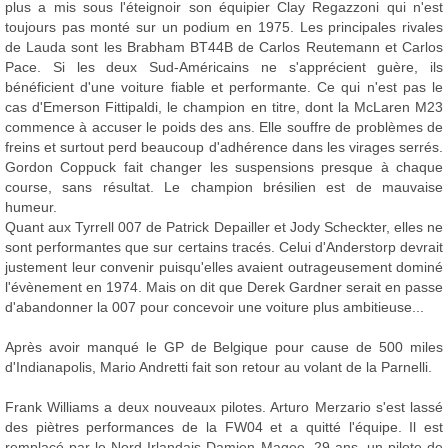
plus a mis sous l'éteignoir son équipier Clay Regazzoni qui n'est
toujours pas monté sur un podium en 1975. Les principales rivales
de Lauda sont les Brabham BT44B de Carlos Reutemann et Carlos
Pace. Si les deux Sud-Américains ne s'apprécient guère, ils
bénéficient d'une voiture fiable et performante. Ce qui n'est pas le
cas d'Emerson Fittipaldi, le champion en titre, dont la McLaren M23
commence à accuser le poids des ans. Elle souffre de problèmes de
freins et surtout perd beaucoup d'adhérence dans les virages serrés.
Gordon Coppuck fait changer les suspensions presque à chaque
course, sans résultat. Le champion brésilien est de mauvaise
humeur.
Quant aux Tyrrell 007 de Patrick Depailler et Jody Scheckter, elles ne
sont performantes que sur certains tracés. Celui d'Anderstorp devrait
justement leur convenir puisqu'elles avaient outrageusement dominé
l'évènement en 1974. Mais on dit que Derek Gardner serait en passe
d'abandonner la 007 pour concevoir une voiture plus ambitieuse...
Après avoir manqué le GP de Belgique pour cause de 500 miles
d'Indianapolis, Mario Andretti fait son retour au volant de la Parnelli.
Frank Williams a deux nouveaux pilotes. Arturo Merzario s'est lassé
des piètres performances de la FW04 et a quitté l'équipe. Il est
remplacé par le Nord-Irlandais Damien Magee, 29 ans, un pilote de