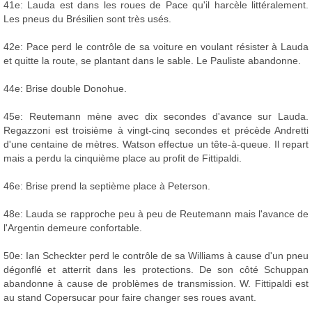
41e: Lauda est dans les roues de Pace qu'il harcèle littéralement.
Les pneus du Brésilien sont très usés.
42e: Pace perd le contrôle de sa voiture en voulant résister à Lauda
et quitte la route, se plantant dans le sable. Le Pauliste abandonne.
44e: Brise double Donohue.
45e: Reutemann mène avec dix secondes d'avance sur Lauda.
Regazzoni est troisième à vingt-cinq secondes et précède Andretti
d'une centaine de mètres. Watson effectue un tête-à-queue. Il repart
mais a perdu la cinquième place au profit de Fittipaldi.
46e: Brise prend la septième place à Peterson.
48e: Lauda se rapproche peu à peu de Reutemann mais l'avance de
l'Argentin demeure confortable.
50e: Ian Scheckter perd le contrôle de sa Williams à cause d'un pneu
dégonflé et atterrit dans les protections. De son côté Schuppan
abandonne à cause de problèmes de transmission. W. Fittipaldi est
au stand Copersucar pour faire changer ses roues avant.