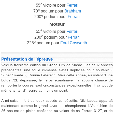
e
55
victoire pour
Ferrari
e
70
podium pour
Brabham
e
200
podium pour
Ferrari
Moteur
e
55
victoire pour
Ferrari
e
200
podium pour
Ferrari
e
225
podium pour
Ford Cosworth
Présentation de l'épreuve
Voici la troisième édition du Grand Prix de Suède. Les deux années
précédentes, une foule immense s'était déplacée pour soutenir «
Super Swede », Ronnie Peterson. Mais cette année, au volant d'une
Lotus 72E dépassée, le héros scandinave n'a aucune chance de
remporter la course, sauf circonstances exceptionnelles. Il va tout de
même tenter d'inscrire au moins un point.
A mi-saison, fort de deux succès consécutifs, Niki Lauda apparaît
maintenant comme le grand favori du championnat. L'Autrichien de
26 ans est en pleine confiance au volant de sa Ferrari 312T, et de