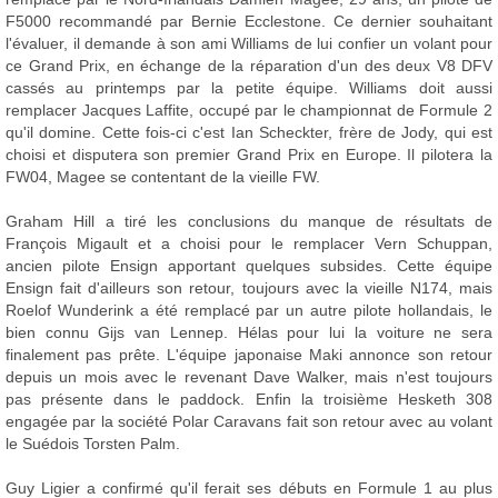
F5000 recommandé par Bernie Ecclestone. Ce dernier souhaitant
l'évaluer, il demande à son ami Williams de lui confier un volant pour
ce Grand Prix, en échange de la réparation d'un des deux V8 DFV
cassés au printemps par la petite équipe. Williams doit aussi
remplacer Jacques Laffite, occupé par le championnat de Formule 2
qu'il domine. Cette fois-ci c'est Ian Scheckter, frère de Jody, qui est
choisi et disputera son premier Grand Prix en Europe. Il pilotera la
FW04, Magee se contentant de la vieille FW.
Graham Hill a tiré les conclusions du manque de résultats de
François Migault et a choisi pour le remplacer Vern Schuppan,
ancien pilote Ensign apportant quelques subsides. Cette équipe
Ensign fait d'ailleurs son retour, toujours avec la vieille N174, mais
Roelof Wunderink a été remplacé par un autre pilote hollandais, le
bien connu Gijs van Lennep. Hélas pour lui la voiture ne sera
finalement pas prête. L'équipe japonaise Maki annonce son retour
depuis un mois avec le revenant Dave Walker, mais n'est toujours
pas présente dans le paddock. Enfin la troisième Hesketh 308
engagée par la société Polar Caravans fait son retour avec au volant
le Suédois Torsten Palm.
Guy Ligier a confirmé qu'il ferait ses débuts en Formule 1 au plus