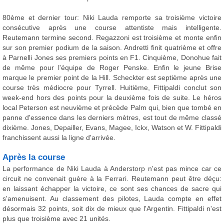
80ème et dernier tour: Niki Lauda remporte sa troisième victoire
consécutive après une course attentiste mais intelligente.
Reutemann termine second. Regazzoni est troisième et monte enfin
sur son premier podium de la saison. Andretti finit quatrième et offre
à Parnelli Jones ses premiers points en F1. Cinquième, Donohue fait
de même pour l'équipe de Roger Penske. Enfin le jeune Brise
marque le premier point de la Hill. Scheckter est septième après une
course très médiocre pour Tyrrell. Huitième, Fittipaldi conclut son
week-end hors des points pour la deuxième fois de suite. Le héros
local Peterson est neuvième et précède Palm qui, bien que tombé en
panne d'essence dans les derniers mètres, est tout de même classé
dixième. Jones, Depailler, Evans, Magee, Ickx, Watson et W. Fittipaldi
franchissent aussi la ligne d'arrivée.
Après la course
La performance de Niki Lauda à Anderstorp n'est pas mince car ce
circuit ne convenait guère à la Ferrari. Reutemann peut être déçu:
en laissant échapper la victoire, ce sont ses chances de sacre qui
s'amenuisent. Au classement des pilotes, Lauda compte en effet
désormais 32 points, soit dix de mieux que l'Argentin. Fittipaldi n'est
plus que troisième avec 21 unités.