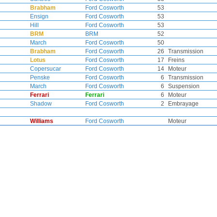
Brabham
Ford Cosworth
53
Ensign
Ford Cosworth
53
Hill
Ford Cosworth
53
BRM
BRM
52
March
Ford Cosworth
50
Brabham
Ford Cosworth
26
Transmission
Lotus
Ford Cosworth
17
Freins
Copersucar
Ford Cosworth
14
Moteur
Penske
Ford Cosworth
6
Transmission
March
Ford Cosworth
6
Suspension
Ferrari
Ferrari
6
Moteur
Shadow
Ford Cosworth
2
Embrayage
Williams
Ford Cosworth
Moteur