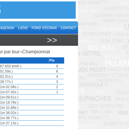
>>
r par tour
Championnat
•
Pts
87.655 km/h )
9
01.59s )
6
02.31s )
4
39.77s )
3
1m 02.08s )
2
1m 07.40s )
1
1m 09.61s )
1m 19.78s )
1m 31.68s )
1m 36.02s )
1m 36.77s )
1m 37.13s )