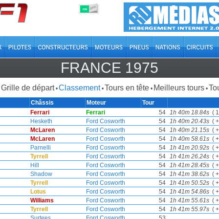
OFF
ON
FRANCE 1975
Grille de départ
Classement
Tours en tête
Meilleurs tours
Tou
•
•
•
•
Châssis
Moteur
Tour
Ferrari
Ferrari
54
1h 40m 18.84s
( 1
Hesketh
Ford Cosworth
54
1h 40m 20.43s
( +
McLaren
Ford Cosworth
54
1h 40m 21.15s
( +
McLaren
Ford Cosworth
54
1h 40m 58.61s
( +
Parnelli
Ford Cosworth
54
1h 41m 20.92s
( +
Tyrrell
Ford Cosworth
54
1h 41m 26.24s
( +
Hill
Ford Cosworth
54
1h 41m 28.45s
( +
Shadow
Ford Cosworth
54
1h 41m 38.62s
( +
Tyrrell
Ford Cosworth
54
1h 41m 50.52s
( +
Lotus
Ford Cosworth
54
1h 41m 54.86s
( +
Williams
Ford Cosworth
54
1h 41m 55.61s
( +
Tyrrell
Ford Cosworth
54
1h 41m 55.97s
( +
Surtees
Ford Cosworth
53