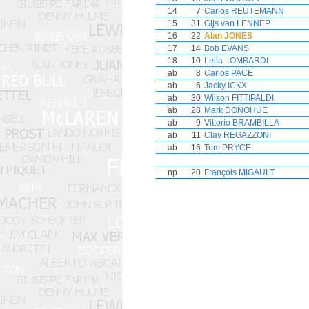
14
7
Carlos REUTEMANN
15
31
Gijs van LENNEP
16
22
Alan JONES
17
14
Bob EVANS
18
10
Lella LOMBARDI
ab
8
Carlos PACE
ab
6
Jacky ICKX
ab
30
Wilson FITTIPALDI
ab
28
Mark DONOHUE
ab
9
Vittorio BRAMBILLA
ab
11
Clay REGAZZONI
ab
16
Tom PRYCE
np
20
François MIGAULT