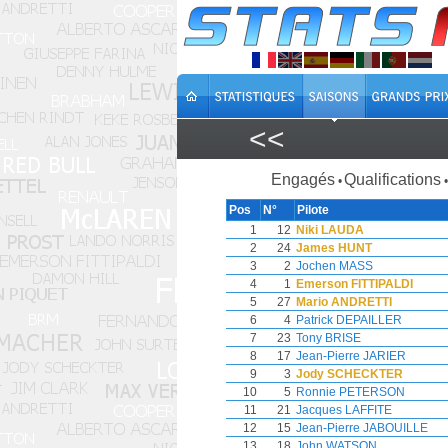
<<
Engagés
Qualifications
•
•
Pos
N°
Pilote
1
12
Niki LAUDA
2
24
James HUNT
3
2
Jochen MASS
4
1
Emerson FITTIPALDI
5
27
Mario ANDRETTI
6
4
Patrick DEPAILLER
7
23
Tony BRISE
8
17
Jean-Pierre JARIER
9
3
Jody SCHECKTER
10
5
Ronnie PETERSON
11
21
Jacques LAFFITE
12
15
Jean-Pierre JABOUILLE
13
18
John WATSON