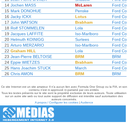
14
Jochen MASS
McLaren
Ford Co
15
Mark DONOHUE
Penske
Ford Co
16
Jacky ICKX
Lotus
Ford Co
17
John WATSON
Brabham
Ford Co
18
Rolf STOMMELEN
Lola
Ford Co
19
Jacques LAFFITE
Iso-Marlboro
Ford Co
20
Helmuth KOINIGG
Surtees
Ford Co
21
Arturo MERZARIO
Iso-Marlboro
Ford Co
22
Graham HILL
Lola
Ford Co
23
Jean-Pierre BELTOISE
BRM
BRM
24
Eppie WIETZES
Brabham
Ford Co
25
Hans Joachim STUCK
March
Ford Co
26
Chris AMON
BRM
BRM
Ce site Internet est un site amateur. Il n'a aucun lien avec Formula One Group ou la FIA, et son
contenu n'est ni approuvé ni parrainé par ces entités.
Tous les textes présents sur le site sont la propriété exclusive de leurs auteurs. Toute utilisation
sur un autre site web ou tout autre support de diffusion est interdite sauf autorisation des
auteurs concernés.
A propos / Configurer les cookies
|
Audience