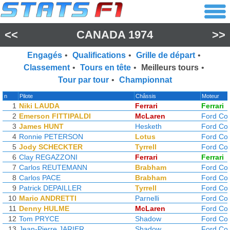
<<
CANADA 1974
>>
Engagés
•
Qualifications
•
Grille de départ
•
Classement
•
Tours en tête
•
Meilleurs tours
•
Tour par tour
•
Championnat
n
Pilote
Châssis
Moteur
1
Niki LAUDA
Ferrari
Ferrari
2
Emerson FITTIPALDI
McLaren
Ford Co
3
James HUNT
Hesketh
Ford Co
4
Ronnie PETERSON
Lotus
Ford Co
5
Jody SCHECKTER
Tyrrell
Ford Co
6
Clay REGAZZONI
Ferrari
Ferrari
7
Carlos REUTEMANN
Brabham
Ford Co
8
Carlos PACE
Brabham
Ford Co
9
Patrick DEPAILLER
Tyrrell
Ford Co
10
Mario ANDRETTI
Parnelli
Ford Co
11
Denny HULME
McLaren
Ford Co
12
Tom PRYCE
Shadow
Ford Co
13
Jean-Pierre JARIER
Shadow
Ford Co