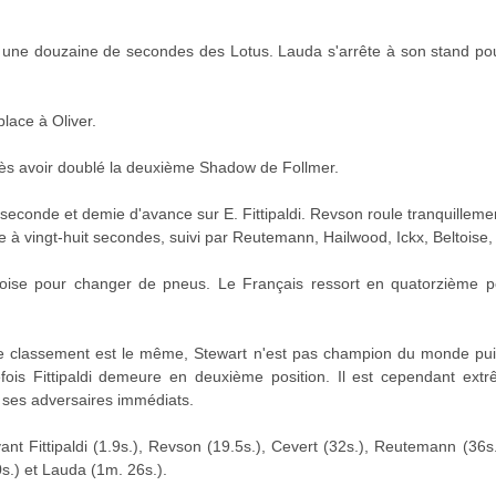
 une douzaine de secondes des Lotus. Lauda s'arrête à son stand p
lace à Oliver.
ès avoir doublé la deuxième Shadow de Follmer.
conde et demie d'avance sur E. Fittipaldi. Revson roule tranquillement
 à vingt-huit secondes, suivi par Reutemann, Hailwood, Ickx, Beltoise, 
toise pour changer de pneus. Le Français ressort en quatorzième po
le classement est le même, Stewart n'est pas champion du monde puisq
tefois Fittipaldi demeure en deuxième position. Il est cependant ex
 ses adversaires immédiats.
nt Fittipaldi (1.9s.), Revson (19.5s.), Cevert (32s.), Reutemann (36s.)
s.) et Lauda (1m. 26s.).