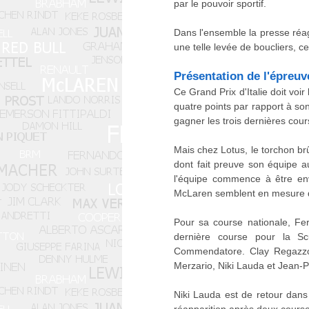
par le pouvoir sportif.
Dans l'ensemble la presse réag
une telle levée de boucliers, c
Présentation de l'épreuv
Ce Grand Prix d'Italie doit voi
quatre points par rapport à son
gagner les trois dernières cour
Mais chez Lotus, le torchon brû
dont fait preuve son équipe au
l'équipe commence à être env
McLaren semblent en mesure de 
Pour sa course nationale, Fer
dernière course pour la S
Commendatore. Clay Regazzoni
Merzario, Niki Lauda et Jean-Pi
Niki Lauda est de retour dans
réapparition après deux cours