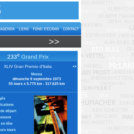
>>
e
233
Grand Prix
XLIV Gran Premio d'Italia
•>
Monza
dimanche 9 septembre 1973
55 tours x 5.775 km - 317.625 km
gés
fications
e de départ
sement
 en tête
eurs tours