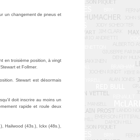
our un changement de pneus et
 en troisième position, à vingt
Stewart et Follmer.
sition. Stewart est désormais
u'il doit inscrire au moins un
trêmement rapide et roule deux
, Hailwood (43s.), Ickx (48s.),