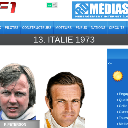
OFF
ON
13.
ITALIE
1973
<•
•
Enga
•
Quali
•
Grill
•
Clas
•
Tours
•
Meill
R.PETERSON