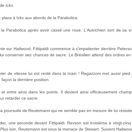
de Ickx.
 place à Ickx aux abords de la Parabolica.
 la Parabolica après avoir cassé une roue. L'Autrichien sort de sa v
te sur Hailwood, Fittipaldi commence à s'impatienter derrière Peterso
 lui conserver ses chances de sacre. Le Brésilien attend des ordres en 
vier de vitesse lui est resté dans la main ! Regazzoni met aussi pie
 façon la dernière position.
t entre ainsi dans les points. Il devient ainsi officieusement champ
ur retarder ce sacre.
 la poursuite de Reutemann qui ne semble pas en mesure de lui résiste
ader, une seconde devant Fittipaldi. Revson est troisième à vingt-cin
lus loin, Reutemann est sous la menace de Stewart. Suivent Hailwood, 