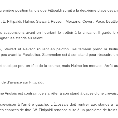
remière position tandis que Fittipaldi surgit à la deuxième place deva
 E. Fittipaldi, Hulme, Stewart, Revson, Merzario, Cevert, Pace, Beuttl
 suspensions avant en heurtant le trottoir à la chicane. Il garde le 
gagner les stands au ralenti.
me, Stewart et Revson roulent en peloton. Reutemann prend la huiti
e, peu avant la Parabolica. Stommelen est à son stand pour résoudre u
t quelque peu en tête de la course, mais Hulme les menace. Arrêt au
e d'avance sur Fittipaldi.
ne Anglais est contraint de s'arrêter à son stand à cause d'une crevaison
crevaison à l'arrière gauche. L'Écossais doit rentrer aux stands à fa
ses chances de titre. W. Fittipaldi renonce suite à un problème de freins