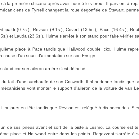
 à la première chicane après avoir heurté le vibreur. Il parvient à re
mécaniciens de Tyrrell changent la roue dégonflée de Stewart, permet
tipaldi (0.7s.), Revson (9.1s.), Cevert (13.5s.), Pace (16.4s.), Reut
5s.) et Lauda (23.6s.). Hulme s'arrête à son stand pour faire vérifier sa
uième place à Pace tandis que Hailwood double Ickx. Hulme repren
 cause d'un souci d'alimentation sur son Ensign.
n stand car son aileron arrière s'est détaché.
 du fait d'une surchauffe de son Cosworth. Il abandonne tandis que s
 mécaniciens vont monter le support d'aileron de la voiture de van L
t toujours en tête tandis que Revson est relégué à dix secondes. St
'un de ses pneus avant et sort de la piste à Lesmo. La course est te
ème place et Hailwood entre dans les points. Regazzoni s'arrête à s