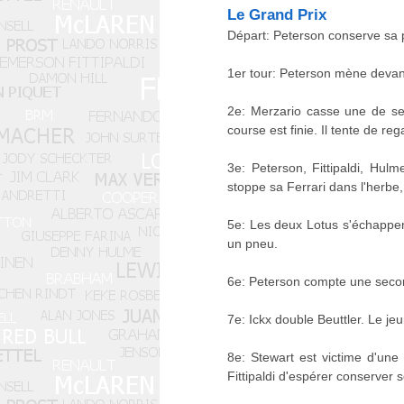
Le Grand Prix
Départ: Peterson conserve sa p
1er tour: Peterson mène devant
2e: Merzario casse une de ses
course est finie. Il tente de re
3e: Peterson, Fittipaldi, Hul
stoppe sa Ferrari dans l'herb
5e: Les deux Lotus s'échappen
un pneu.
6e: Peterson compte une second
7e: Ickx double Beuttler. Le jeu
8e: Stewart est victime d'une 
Fittipaldi d'espérer conserver 