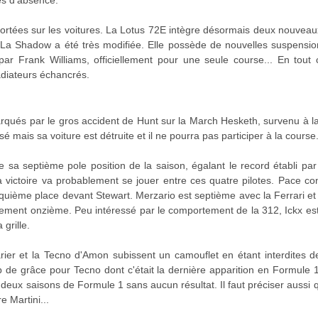
rtées sur les voitures. La Lotus 72E intègre désormais deux nouveaux
re. La Shadow a été très modifiée. Elle possède de nouvelles suspensi
r Frank Williams, officiellement pour une seule course... En tout 
diateurs échancrés.
marqués par le gros accident de Hunt sur la March Hesketh, survenu à la
é mais sa voiture est détruite et il ne pourra pas participer à la course
e sa septième pole position de la saison, égalant le record établi pa
La victoire va probablement se jouer entre ces quatre pilotes. Pace c
nquième place devant Stewart. Merzario est septième avec la Ferrari 
ement onzième. Peu intéressé par le comportement de la 312, Ickx est
 grille.
Jarier et la Tecno d'Amon subissent un camouflet en étant interdites 
p de grâce pour Tecno dont c'était la dernière apparition en Formule 
s deux saisons de Formule 1 sans aucun résultat. Il faut préciser aussi
 Martini...