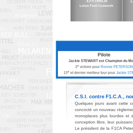
E.FITTIPALDI
L
Lotus Ford Cosworth
Pilote
Jackie STEWART est Champion du M
e
3
victoire pour
Ronnie PETERSON
e
15
et dernier meilleur tour pour
Jackie S
C.S.I. contre F1.C.A., n
Quelques jours avant cette c
concocté un nouveau règlement
monoplaces plus lourdes et s
conception libre, leur puissan
Le président de la F1CA Peter