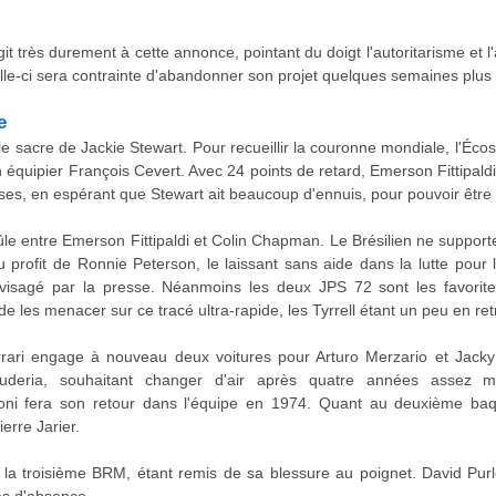
it très durement à cette annonce, pointant du doigt l'autoritarisme et 
elle-ci sera contrainte d'abandonner son projet quelques semaines plus 
e
r le sacre de Jackie Stewart. Pour recueillir la couronne mondiale, l'Éco
 équipier François Cevert. Avec 24 points de retard, Emerson Fittipaldi e
ses, en espérant que Stewart ait beaucoup d'ennuis, pour pouvoir être t
le entre Emerson Fittipaldi et Colin Chapman. Le Brésilien ne supporte 
 profit de Ronnie Peterson, le laissant sans aide dans la lutte pour 
isagé par la presse. Néanmoins les deux JPS 72 sont les favorite
les menacer sur ce tracé ultra-rapide, les Tyrrell étant un peu en retr
rari engage à nouveau deux voitures pour Arturo Merzario et Jacky 
cuderia, souhaitant changer d'air après quatre années assez 
 fera son retour dans l'équipe en 1974. Quant au deuxième baquet
erre Jarier.
 la troisième BRM, étant remis de sa blessure au poignet. David Purl
es d'absence.