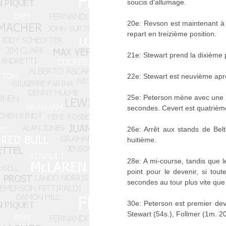
soucis d'allumage.
20e: Revson est maintenant à
repart en treizième position.
21e: Stewart prend la dixième p
22e: Stewart est neuvième apr
25e: Peterson mène avec une se
secondes. Cevert est quatrième
26e: Arrêt aux stands de Bel
huitième.
28e: A mi-course, tandis que 
point pour le devenir, si tou
secondes au tour plus vite que
30e: Peterson est premier deva
Stewart (54s.), Follmer (1m. 20