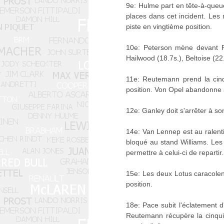
9e: Hulme part en tête-à-queue
places dans cet incident. Les 
piste en vingtième position.
10e: Peterson mène devant Fit
Hailwood (18.7s.), Beltoise (22.
11e: Reutemann prend la cinq
position. Von Opel abandonne à
12e: Ganley doit s'arrêter à so
14e: Van Lennep est au ralenti
bloqué au stand Williams. Les
permettre à celui-ci de repartir.
15e: Les deux Lotus caracolen
position.
18e: Pace subit l'éclatement d
Reutemann récupère la cinqui