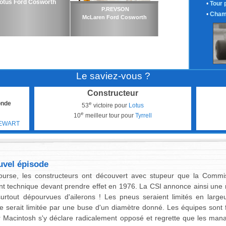
otus Ford Cosworth
•
Tour 
P.REVSON
•
Cham
McLaren Ford Cosworth
Le saviez-vous ?
Constructeur
onde
e
53
victoire pour
Lotus
e
10
meilleur tour pour
Tyrrell
TEWART
ouvel épisode
ourse, les constructeurs ont découvert avec stupeur que la Commiss
 technique devant prendre effet en 1976. La CSI annonce ainsi une 
urtout dépourvues d'ailerons ! Les pneus seraient limités en largeu
ce serait limitée par une buse d'un diamètre donné. Les équipes sont 
 Macintosh s'y déclare radicalement opposé et regrette que les mana