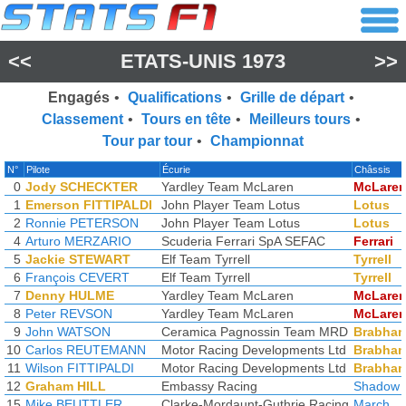
<<
ETATS-UNIS 1973
>>
Engagés
•
Qualifications
•
Grille de départ
•
Classement
•
Tours en tête
•
Meilleurs tours
•
Tour par tour
•
Championnat
N°
Pilote
Écurie
Châssis
0
Jody SCHECKTER
Yardley Team McLaren
McLare
1
Emerson FITTIPALDI
John Player Team Lotus
Lotus
2
Ronnie PETERSON
John Player Team Lotus
Lotus
4
Arturo MERZARIO
Scuderia Ferrari SpA SEFAC
Ferrari
5
Jackie STEWART
Elf Team Tyrrell
Tyrrell
6
François CEVERT
Elf Team Tyrrell
Tyrrell
7
Denny HULME
Yardley Team McLaren
McLare
8
Peter REVSON
Yardley Team McLaren
McLare
9
John WATSON
Ceramica Pagnossin Team MRD
Brabha
10
Carlos REUTEMANN
Motor Racing Developments Ltd
Brabha
11
Wilson FITTIPALDI
Motor Racing Developments Ltd
Brabha
12
Graham HILL
Embassy Racing
Shadow
15
Mike BEUTTLER
Clarke-Mordaunt-Guthrie Racing
March