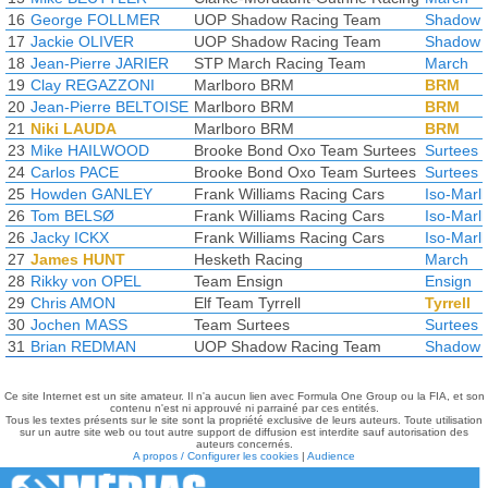
16
George FOLLMER
UOP Shadow Racing Team
Shadow
17
Jackie OLIVER
UOP Shadow Racing Team
Shadow
18
Jean-Pierre JARIER
STP March Racing Team
March
19
Clay REGAZZONI
Marlboro BRM
BRM
20
Jean-Pierre BELTOISE
Marlboro BRM
BRM
21
Niki LAUDA
Marlboro BRM
BRM
23
Mike HAILWOOD
Brooke Bond Oxo Team Surtees
Surtees
24
Carlos PACE
Brooke Bond Oxo Team Surtees
Surtees
25
Howden GANLEY
Frank Williams Racing Cars
Iso-Marl
26
Tom BELSØ
Frank Williams Racing Cars
Iso-Marl
26
Jacky ICKX
Frank Williams Racing Cars
Iso-Marl
27
James HUNT
Hesketh Racing
March
28
Rikky von OPEL
Team Ensign
Ensign
29
Chris AMON
Elf Team Tyrrell
Tyrrell
30
Jochen MASS
Team Surtees
Surtees
31
Brian REDMAN
UOP Shadow Racing Team
Shadow
Ce site Internet est un site amateur. Il n'a aucun lien avec Formula One Group ou la FIA, et son
contenu n'est ni approuvé ni parrainé par ces entités.
Tous les textes présents sur le site sont la propriété exclusive de leurs auteurs. Toute utilisation
sur un autre site web ou tout autre support de diffusion est interdite sauf autorisation des
auteurs concernés.
A propos / Configurer les cookies
|
Audience