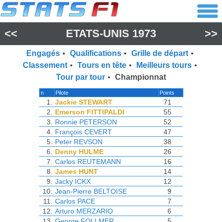
<<
ETATS-UNIS 1973
>>
Engagés
•
Qualifications
•
Grille de départ
•
Classement
•
Tours en tête
•
Meilleurs tours
•
Tour par tour
•
Championnat
n
Pilote
Points
1.
Jackie STEWART
71
2.
Emerson FITTIPALDI
55
3.
Ronnie PETERSON
52
4.
François CEVERT
47
5.
Peter REVSON
38
6.
Denny HULME
26
7.
Carlos REUTEMANN
16
8.
James HUNT
14
9.
Jacky ICKX
12
10.
Jean-Pierre BELTOISE
9
11.
Carlos PACE
7
12.
Arturo MERZARIO
6
13.
George FOLLMER
5