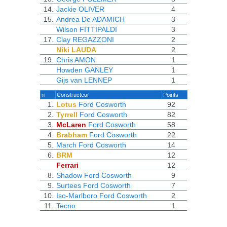
14.
Jackie OLIVER
4
15.
Andrea De ADAMICH
3
Wilson FITTIPALDI
3
17.
Clay REGAZZONI
2
Niki LAUDA
2
19.
Chris AMON
1
Howden GANLEY
1
Gijs van LENNEP
1
n
Constructeur
Points
1.
Lotus
Ford Cosworth
92
2.
Tyrrell
Ford Cosworth
82
3.
McLaren
Ford Cosworth
58
4.
Brabham
Ford Cosworth
22
5.
March
Ford Cosworth
14
6.
BRM
12
Ferrari
12
8.
Shadow
Ford Cosworth
9
9.
Surtees
Ford Cosworth
7
10.
Iso-Marlboro
Ford Cosworth
2
11.
Tecno
1