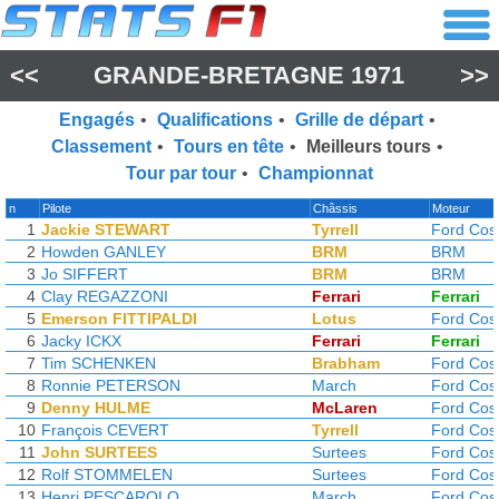
<<
GRANDE-BRETAGNE 1971
>>
Engagés
•
Qualifications
•
Grille de départ
•
Classement
•
Tours en tête
•
Meilleurs tours
•
Tour par tour
•
Championnat
n
Pilote
Châssis
Moteur
1
Jackie STEWART
Tyrrell
Ford Cos
2
Howden GANLEY
BRM
BRM
3
Jo SIFFERT
BRM
BRM
4
Clay REGAZZONI
Ferrari
Ferrari
5
Emerson FITTIPALDI
Lotus
Ford Cos
6
Jacky ICKX
Ferrari
Ferrari
7
Tim SCHENKEN
Brabham
Ford Cos
8
Ronnie PETERSON
March
Ford Cos
9
Denny HULME
McLaren
Ford Cos
10
François CEVERT
Tyrrell
Ford Cos
11
John SURTEES
Surtees
Ford Cos
12
Rolf STOMMELEN
Surtees
Ford Cos
13
Henri PESCAROLO
March
Ford Cos