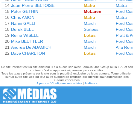
14
Jean-Pierre BELTOISE
Matra
Matra
15
Peter GETHIN
McLaren
Ford Cos
16
Chris AMON
Matra
Matra
17
Nanni GALLI
March
Ford Cos
18
Derek BELL
Surtees
Ford Cos
19
Reine WISELL
Lotus
Pratt & W
20
Mike BEUTTLER
March
Ford Cos
21
Andrea De ADAMICH
March
Alfa Rom
22
Dave CHARLTON
Lotus
Ford Cos
Ce site Internet est un site amateur. Il n'a aucun lien avec Formula One Group ou la FIA, et son
contenu n'est ni approuvé ni parrainé par ces entités.
Tous les textes présents sur le site sont la propriété exclusive de leurs auteurs. Toute utilisation
sur un autre site web ou tout autre support de diffusion est interdite sauf autorisation des
auteurs concernés.
A propos / Configurer les cookies
|
Audience