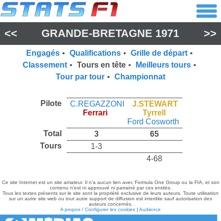
<<
GRANDE-BRETAGNE 1971
>>
Engagés
•
Qualifications
•
Grille de départ
•
Classement
•
Tours en tête
•
Meilleurs tours
•
Tour par tour
•
Championnat
Pilote
C.REGAZZONI
J.STEWART
Ferrari
Tyrrell
Ford Cosworth
Total
3
65
Tours
1-3
4-68
Ce site Internet est un site amateur. Il n'a aucun lien avec Formula One Group ou la FIA, et son
contenu n'est ni approuvé ni parrainé par ces entités.
Tous les textes présents sur le site sont la propriété exclusive de leurs auteurs. Toute utilisation
sur un autre site web ou tout autre support de diffusion est interdite sauf autorisation des
auteurs concernés.
A propos / Configurer les cookies
|
Audience