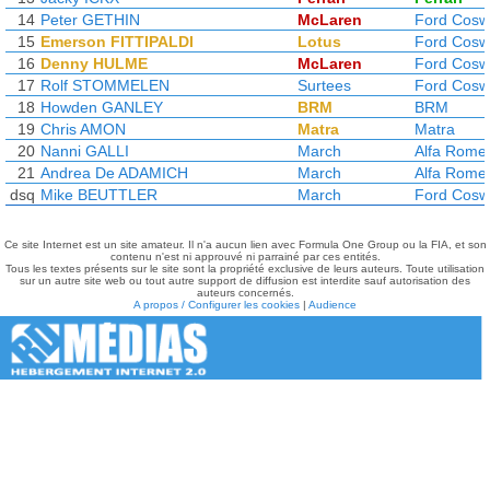
14
Peter GETHIN
McLaren
Ford Cosw
15
Emerson FITTIPALDI
Lotus
Ford Cosw
16
Denny HULME
McLaren
Ford Cosw
17
Rolf STOMMELEN
Surtees
Ford Cosw
18
Howden GANLEY
BRM
BRM
19
Chris AMON
Matra
Matra
20
Nanni GALLI
March
Alfa Rome
21
Andrea De ADAMICH
March
Alfa Rome
dsq
Mike BEUTTLER
March
Ford Cosw
Ce site Internet est un site amateur. Il n'a aucun lien avec Formula One Group ou la FIA, et son
contenu n'est ni approuvé ni parrainé par ces entités.
Tous les textes présents sur le site sont la propriété exclusive de leurs auteurs. Toute utilisation
sur un autre site web ou tout autre support de diffusion est interdite sauf autorisation des
auteurs concernés.
A propos / Configurer les cookies
|
Audience