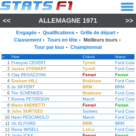
<<
ALLEMAGNE 1971
>>
Engagés
•
Qualifications
•
Grille de départ
•
Classement
•
Tours en tête
•
Meilleurs tours
•
Tour par tour
•
Championnat
n
Pilote
Châssis
Moteur
1
François CEVERT
Tyrrell
Ford Cosw
2
Jackie STEWART
Tyrrell
Ford Cosw
3
Clay REGAZZONI
Ferrari
Ferrari
4
Graham HILL
Brabham
Ford Cosw
5
Jo SIFFERT
BRM
BRM
6
Tim SCHENKEN
Brabham
Ford Cosw
7
Ronnie PETERSON
March
Ford Cosw
8
Mario ANDRETTI
Ferrari
Ferrari
9
John SURTEES
Surtees
Ford Cosw
10
Henri PESCAROLO
March
Ford Cosw
11
Vic ELFORD
BRM
BRM
12
Reine WISELL
Lotus
Ford Cosw
13
Jacky ICKX
Ferrari
Ferrari