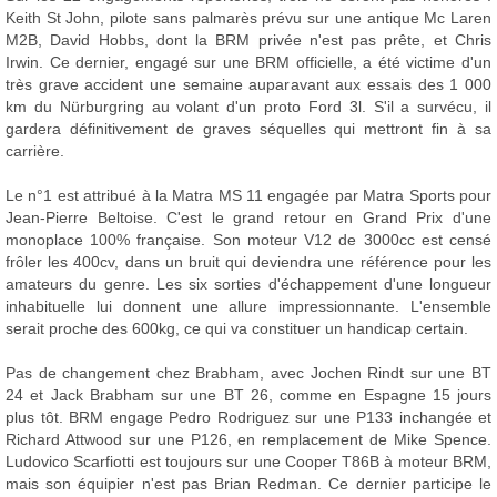
Keith St John, pilote sans palmarès prévu sur une antique Mc Laren
M2B, David Hobbs, dont la BRM privée n'est pas prête, et Chris
Irwin. Ce dernier, engagé sur une BRM officielle, a été victime d'un
très grave accident une semaine auparavant aux essais des 1 000
km du Nürburgring au volant d'un proto Ford 3l. S'il a survécu, il
gardera définitivement de graves séquelles qui mettront fin à sa
carrière.
Le n°1 est attribué à la Matra MS 11 engagée par Matra Sports pour
Jean-Pierre Beltoise. C'est le grand retour en Grand Prix d'une
monoplace 100% française. Son moteur V12 de 3000cc est censé
frôler les 400cv, dans un bruit qui deviendra une référence pour les
amateurs du genre. Les six sorties d'échappement d'une longueur
inhabituelle lui donnent une allure impressionnante. L'ensemble
serait proche des 600kg, ce qui va constituer un handicap certain.
Pas de changement chez Brabham, avec Jochen Rindt sur une BT
24 et Jack Brabham sur une BT 26, comme en Espagne 15 jours
plus tôt. BRM engage Pedro Rodriguez sur une P133 inchangée et
Richard Attwood sur une P126, en remplacement de Mike Spence.
Ludovico Scarfiotti est toujours sur une Cooper T86B à moteur BRM,
mais son équipier n'est pas Brian Redman. Ce dernier participe le