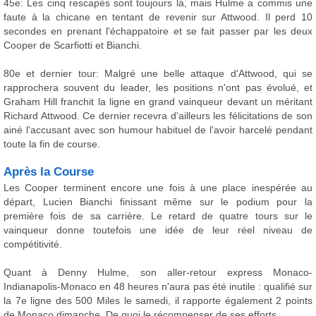
45e: Les cinq rescapés sont toujours là, mais Hulme a commis une
faute à la chicane en tentant de revenir sur Attwood. Il perd 10
secondes en prenant l'échappatoire et se fait passer par les deux
Cooper de Scarfiotti et Bianchi.
80e et dernier tour: Malgré une belle attaque d'Attwood, qui se
rapprochera souvent du leader, les positions n'ont pas évolué, et
Graham Hill franchit la ligne en grand vainqueur devant un méritant
Richard Attwood. Ce dernier recevra d'ailleurs les félicitations de son
ainé l'accusant avec son humour habituel de l'avoir harcelé pendant
toute la fin de course.
Après la Course
Les Cooper terminent encore une fois à une place inespérée au
départ, Lucien Bianchi finissant même sur le podium pour la
première fois de sa carrière. Le retard de quatre tours sur le
vainqueur donne toutefois une idée de leur réel niveau de
compétitivité.
Quant à Denny Hulme, son aller-retour express Monaco-
Indianapolis-Monaco en 48 heures n'aura pas été inutile : qualifié sur
la 7e ligne des 500 Miles le samedi, il rapporte également 2 points
de Monaco dimanche. De quoi le récompenser de ses efforts.