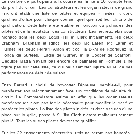
Le nombre de participants à la course est limité à 16, compte tenu
du profil du circuit. Les constructeurs et les organisateurs de grand
Prix ont établi une liste de pilotes et équipes « invités », donc
qualifiés d'office pour chaque course, quel que soit leur chrono de
qualification. Cette liste a été établie en fonction du palmarès des
pilotes et de la réputation des constructeurs. Les heureux élus pour
Monaco sont les deux Lotus (Hill et Clark initialement), les deux
Brabham (Brabham et Rindt), les deux Mc Laren (Mc Laren et
Hulme), les deux Ferrari (Amon et Ickx), la BRM de Rodriguez, la
Honda de Surtees, l'Eagle de Gurney et la Cooper de Scarfiotti.
L'équipe Matra n'ayant pas encore de palmarès en Formule 1 ne
figure pas sur cette liste, ce qui peut sembler injuste au vu de ses
performances de début de saison.
Enzo Ferrari a choisi de boycotter l'épreuve, semble-t-il, pour
manifester son mécontentement face aux conditions de sécurité du
circuit. Le Commendatore estime en effet que les organisateurs
monégasques n'ont pas fait le nécessaire pour modifier le tracé et
protéger les pilotes. La liste des pilotes invités, et donc assurés d'une
place sur la grille, passe à 9, Jim Clark n'étant malheureusement
plus là. Tous les autres pilotes devront se qualifier.
Sur les 22 engagements répertoriés, trois ne seront pas honorés :