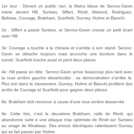
1er tour : Devant un public ravi, la Matra bleue de Servoz-Gavin
mène devant Hill, Surtees, Siffert, Rindt, Attwood, Rodriguez,
Beltoise, Courage, Brabham, Scarfiotti, Gurney, Hulme et Bianchi.
2e : Siffert a passé Surtees, et Servoz-Gavin creuse un petit écart
avec Hill.
3e: Courage a touché à la chicane et s'arrête à son stand. Servoz-
Gavin se détache toujours mais accroche une bordure dans le
tunnel. Scarfiotti touche aussi et perd deux places.
4e: Hill passe en tête. Servoz-Gavin arrive beaucoup plus tard avec
la roue arrière gauche désarticulée : sa démonstration s'arrête là.
Plus loin dans le classement, Gurney, Hulme et Bianchi profitent des
arrêts de Courage et Scarfiotti pour gagner deux places.
8e: Brabham doit renoncer à cause d'une roue arrière desserrée.
9e: Cette fois, c'est la deuxième Brabham, celle de Rindt, qui
abandonne suite à une attaque trop optimiste de Rindt sur Surtees
au virage de Mirabeau. Des ennuis électriques ralentissent Gurney
qui se fait passer par Hulme.