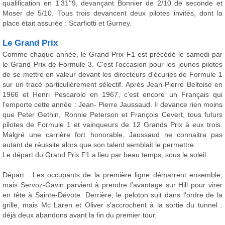
qualification en 1'31''9, devançant Bonnier de 2/10 de seconde et
Moser de 5/10. Tous trois devancent deux pilotes invités, dont la
place était assurée : Scarfiotti et Gurney.
Le Grand Prix
Comme chaque année, le Grand Prix F1 est précédé le samedi par
le Grand Prix de Formule 3. C'est l'occasion pour les jeunes pilotes
de se mettre en valeur devant les directeurs d'écuries de Formule 1
sur un tracé particulièrement sélectif. Après Jean-Pierre Beltoise en
1966 et Henri Pescarolo en 1967, c'est encore un Français qui
l'emporte cette année : Jean- Pierre Jaussaud. Il devance rien moins
que Peter Gethin, Ronnie Peterson et François Cevert, tous futurs
pilotes de Formule 1 et vainqueurs de 12 Grands Prix à eux trois.
Malgré une carrière fort honorable, Jaussaud ne connaitra pas
autant de réussite alors que son talent semblait le permettre.
Le départ du Grand Prix F1 a lieu par beau temps, sous le soleil.
Départ : Les occupants de la première ligne démarrent ensemble,
mais Servoz-Gavin parvient à prendre l'avantage sur Hill pour virer
en tête à Sainte-Dévote. Derrière, le peloton suit dans l'ordre de la
grille, mais Mc Laren et Oliver s'accrochent à la sortie du tunnel :
déjà deux abandons avant la fin du premier tour.