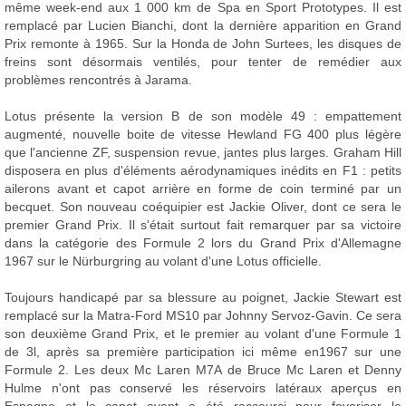
même week-end aux 1 000 km de Spa en Sport Prototypes. Il est
remplacé par Lucien Bianchi, dont la dernière apparition en Grand
Prix remonte à 1965. Sur la Honda de John Surtees, les disques de
freins sont désormais ventilés, pour tenter de remédier aux
problèmes rencontrés à Jarama.
Lotus présente la version B de son modèle 49 : empattement
augmenté, nouvelle boite de vitesse Hewland FG 400 plus légère
que l'ancienne ZF, suspension revue, jantes plus larges. Graham Hill
disposera en plus d'éléments aérodynamiques inédits en F1 : petits
ailerons avant et capot arrière en forme de coin terminé par un
becquet. Son nouveau coéquipier est Jackie Oliver, dont ce sera le
premier Grand Prix. Il s'était surtout fait remarquer par sa victoire
dans la catégorie des Formule 2 lors du Grand Prix d'Allemagne
1967 sur le Nürburgring au volant d'une Lotus officielle.
Toujours handicapé par sa blessure au poignet, Jackie Stewart est
remplacé sur la Matra-Ford MS10 par Johnny Servoz-Gavin. Ce sera
son deuxième Grand Prix, et le premier au volant d'une Formule 1
de 3l, après sa première participation ici même en1967 sur une
Formule 2. Les deux Mc Laren M7A de Bruce Mc Laren et Denny
Hulme n'ont pas conservé les réservoirs latéraux aperçus en