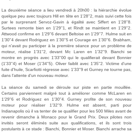
La deuxième séance a lieu vendredi à 20h00 : la hiérarchie évolue
quelque peu avec toujours Hill en tête en 1'28''2, mais suivi cette fois
par le surprenant Servoz-Gavin à égalité avec Siffert en 1'28''8.
Surtees remonte bien en 1'29''1, et Rindt se maintient en 1'29''2.
Attwood confirme en 1'29''6 devant Beltoise en 1'29''7. Hulme suit en
1'30''4 devant Rodriguez en 1'30''5 et Courage en 1'30''6. Brabham,
qui n'avait pu participer à la première séance pour un problème de
moteur, réalise 1'31''2, devant Mc Laren en 1'32''9. Bianchi se
montre en progrès avec 1'33''00 qui le qualifierait devant Bonnier
(1'33''4) et Moser (1'34''5). Oliver faiblit avec 1'35''2. Victime d'une
fuite d'huile, Scarfiotti régresse avec 1'33''9 et Gurney ne tourne pas,
dans l'attente d'un nouveau moteur.
La séance du samedi se déroule sur piste en partie mouillée.
Certains parviennent malgré tout à améliorer comme McLaren en
1'29''6 et Rodriguez en 1'30''4. Gurney profite de son nouveau
moteur pour réaliser 1'32''9. Hulme est absent, parti pour
Indianapolis où il va tenter de se qualifier pour les 500 Miles avant de
revenir dimanche à Monaco pour le Grand Prix. Deux pilotes non
invités seront éliminés suite aux qualifications, et ils sont trois
postulants à ce stade : Bianchi, Bonnier et Moser. Bianchi arrache sa