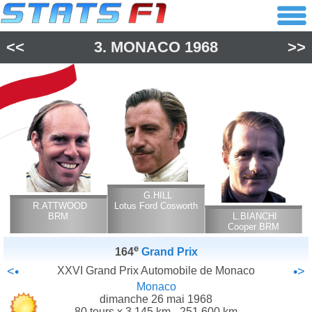
<<
3.
MONACO
1968
>>
G.HILL
R.ATTWOOD
Lotus Ford Cosworth
BRM
L.BIANCHI
Cooper BRM
e
164
Grand Prix
<•
XXVI Grand Prix Automobile de Monaco
•>
Monaco
dimanche 26 mai 1968
80 tours x 3.145 km - 251.600 km