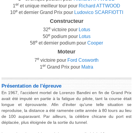
er
1
et unique meilleur tour pour
Richard ATTWOOD
e
10
et dernier Grand Prix pour
Ludovico SCARFIOTTI
Constructeur
e
32
victoire pour
Lotus
e
50
podium pour
Lotus
e
58
et dernier podium pour
Cooper
Moteur
e
7
victoire pour
Ford Cosworth
er
1
Grand Prix pour
Matra
Présentation de l'épreuve
En 1967, l'accident mortel de Lorenzo Bandini en fin de Grand Prix
avait été imputé en partie à la fatigue du pilote, tant la course était
longue et éprouvante. Afin d'éviter qu'une telle situation se
reproduise, la distance a été ramenée cette année à 80 tours au lieu
de 100 auparavant. Par ailleurs, la célèbre chicane du port est
déplacée, plus éloignée de la sortie du tunnel.