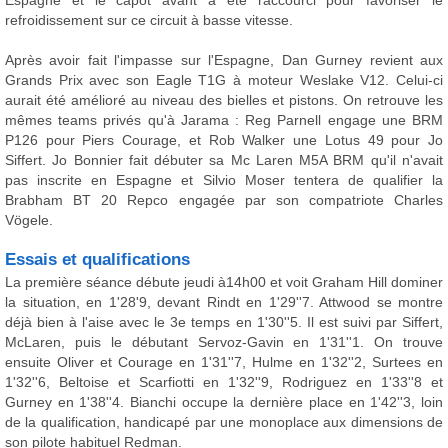
Espagne et le capot avant a été raccourci pour favoriser le
refroidissement sur ce circuit à basse vitesse.
Après avoir fait l'impasse sur l'Espagne, Dan Gurney revient aux
Grands Prix avec son Eagle T1G à moteur Weslake V12. Celui-ci
aurait été amélioré au niveau des bielles et pistons. On retrouve les
mêmes teams privés qu'à Jarama : Reg Parnell engage une BRM
P126 pour Piers Courage, et Rob Walker une Lotus 49 pour Jo
Siffert. Jo Bonnier fait débuter sa Mc Laren M5A BRM qu'il n'avait
pas inscrite en Espagne et Silvio Moser tentera de qualifier la
Brabham BT 20 Repco engagée par son compatriote Charles
Vögele.
Essais et qualifications
La première séance débute jeudi à14h00 et voit Graham Hill dominer
la situation, en 1'28'9, devant Rindt en 1'29''7. Attwood se montre
déjà bien à l'aise avec le 3e temps en 1'30''5. Il est suivi par Siffert,
McLaren, puis le débutant Servoz-Gavin en 1'31''1. On trouve
ensuite Oliver et Courage en 1'31''7, Hulme en 1'32''2, Surtees en
1'32''6, Beltoise et Scarfiotti en 1'32''9, Rodriguez en 1'33''8 et
Gurney en 1'38''4. Bianchi occupe la dernière place en 1'42''3, loin
de la qualification, handicapé par une monoplace aux dimensions de
son pilote habituel Redman.