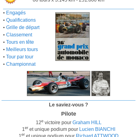
•
Engagés
•
Qualifications
•
Grille de départ
•
Classement
•
Tours en tête
•
Meilleurs tours
•
Tour par tour
•
Championnat
Le saviez-vous ?
Pilote
e
12
victoire pour
Graham HILL
er
1
et unique podium pour
Lucien BIANCHI
er
1
et unique podium pour
Richard ATTWOOD