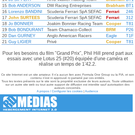
15
Bob ANDERSON
DW Racing Entreprises
Brabham
BT1
16
Lorenzo BANDINI
Scuderia Ferrari SpA SEFAC
Ferrari
246
17
John SURTEES
Scuderia Ferrari SpA SEFAC
Ferrari
312
18
Jo BONNIER
Joakim Bonnier Racing Team
Cooper
T81
19
Bob BONDURANT
Team Chamaco-Collect
BRM
P26
20
Dan GURNEY
Anglo American Racers
Eagle
T1F
21
Guy LIGIER
Privé
Cooper
T81
Pour les besoins du film "Grand Prix", Phil Hill prend part aux
essais avec une Lotus 25 (#20) équipée d'une caméra et
réalise un temps de 1'42.2.
Ce site Internet est un site amateur. Il n'a aucun lien avec Formula One Group ou la FIA, et son
contenu n'est ni approuvé ni parrainé par ces entités.
Tous les textes présents sur le site sont la propriété exclusive de leurs auteurs. Toute utilisation
sur un autre site web ou tout autre support de diffusion est interdite sauf autorisation des
auteurs concernés.
A propos / Configurer les cookies
|
Audience