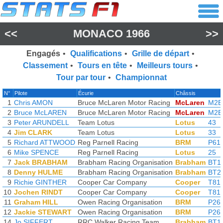
<<
MONACO 1966
>>
Engagés
•
Qualifications
•
Grille de départ
•
Classement
•
Tours en tête
•
Meilleurs tours
•
Tour par tour
•
Championnat
N°
Pilote
Écurie
Châssis
1
Chris AMON
Bruce McLaren Motor Racing
McLaren
M2B
2
Bruce McLAREN
Bruce McLaren Motor Racing
McLaren
M2B
3
Peter ARUNDELL
Team Lotus
Lotus
43
4
Jim CLARK
Team Lotus
Lotus
33
5
Richard ATTWOOD
Reg Parnell Racing
BRM
P61
6
Mike SPENCE
Reg Parnell Racing
Lotus
25
7
Jack BRABHAM
Brabham Racing Organisation
Brabham
BT1
8
Denny HULME
Brabham Racing Organisation
Brabham
BT2
9
Richie GINTHER
Cooper Car Company
Cooper
T81
10
Jochen RINDT
Cooper Car Company
Cooper
T81
11
Graham HILL
Owen Racing Organisation
BRM
P26
12
Jackie STEWART
Owen Racing Organisation
BRM
P26
14
Jo SIFFERT
RRC Walker Racing Team
Brabham
BT1