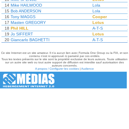
14
Mike HAILWOOD
Lola
15
Bob ANDERSON
Lola
16
Tony MAGGS
Cooper
17
Masten GREGORY
Lotus
18
Phil HILL
A-T-S
19
Jo SIFFERT
Lotus
20
Giancarlo BAGHETTI
A-T-S
Ce site Internet est un site amateur. Il n'a aucun lien avec Formula One Group ou la FIA, et son
contenu n'est ni approuvé ni parrainé par ces entités.
Tous les textes présents sur le site sont la propriété exclusive de leurs auteurs. Toute utilisation
sur un autre site web ou tout autre support de diffusion est interdite sauf autorisation des
auteurs concernés.
A propos / Configurer les cookies
|
Audience