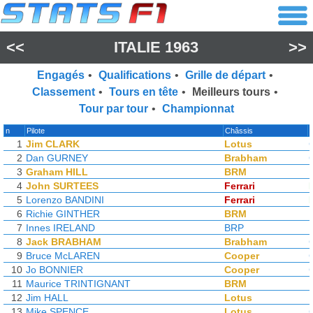
<<
ITALIE 1963
>>
Engagés
•
Qualifications
•
Grille de départ
•
Classement
•
Tours en tête
•
Meilleurs tours
•
Tour par tour
•
Championnat
n
Pilote
Châssis
1
Jim CLARK
Lotus
2
Dan GURNEY
Brabham
3
Graham HILL
BRM
4
John SURTEES
Ferrari
5
Lorenzo BANDINI
Ferrari
6
Richie GINTHER
BRM
7
Innes IRELAND
BRP
8
Jack BRABHAM
Brabham
9
Bruce McLAREN
Cooper
10
Jo BONNIER
Cooper
11
Maurice TRINTIGNANT
BRM
12
Jim HALL
Lotus
13
Mike SPENCE
Lotus