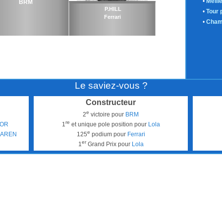
•
Meill
BRM
P.HILL
•
Tour 
Ferrari
•
Cham
Le saviez-vous ?
Constructeur
e
2
victoire pour
BRM
re
LOR
1
et unique pole position pour
Lola
e
LAREN
125
podium pour
Ferrari
er
1
Grand Prix pour
Lola