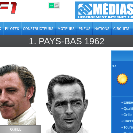
OFF
ON
1.
PAYS-BAS
1962
<•
•
Enga
•
Quali
•
Grill
•
Clas
•
Tours
G.HILL