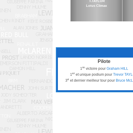
T.TAYLOR
Lotus Climax
Pilote
re
1
victoire pour
Graham HILL
er
1
et unique podium pour
Trevor TAY
e
3
et dernier meilleur tour pour
Bruce Mc