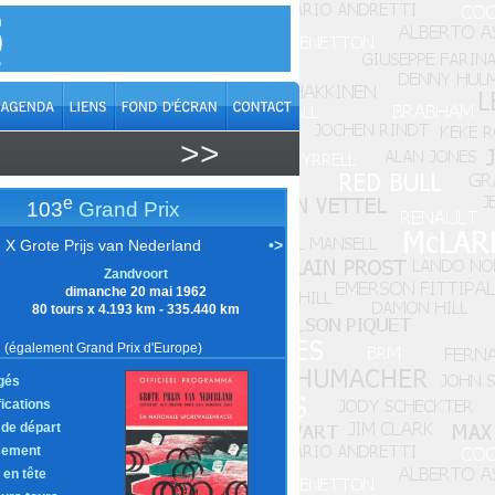
>>
e
103
Grand Prix
X Grote Prijs van Nederland
•>
Zandvoort
dimanche 20 mai 1962
80 tours x 4.193 km - 335.440 km
(également Grand Prix d'Europe)
gés
fications
e de départ
sement
 en tête