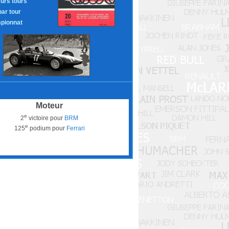
eurs tours
par tour
pionnat
Moteur
e
2
victoire pour
BRM
e
125
podium pour
Ferrari