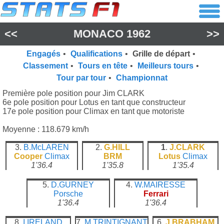
<<
MONACO 1962
>>
Engagés
•
Qualifications
•
Grille de départ
•
Classement
•
Tours en tête
•
Meilleurs tours
•
Tour par tour
•
Championnat
Première pole position pour Jim CLARK
6e pole position pour Lotus en tant que constructeur
17e pole position pour Climax en tant que motoriste
Moyenne : 118.679 km/h
3.
B.McLAREN
2.
G.HILL
1
.
J.CLARK
Cooper
Climax
BRM
Lotus
Climax
1'36.4
1'35.8
1'35.4
5.
D.GURNEY
4.
W.MAIRESSE
Porsche
Ferrari
1'36.4
1'36.4
8.
I.IRELAND
7.
M.TRINTIGNANT
6.
J.BRABHAM