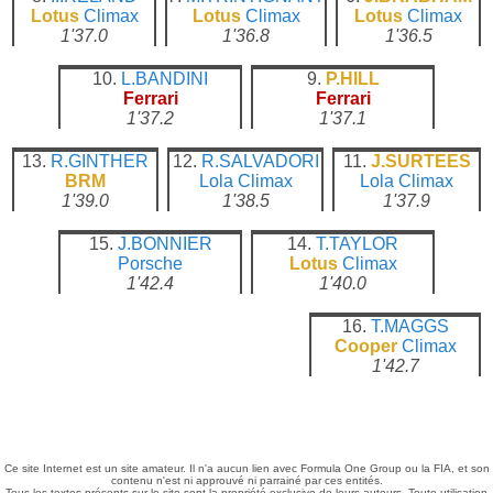
Lotus
Climax
Lotus
Climax
Lotus
Climax
1'37.0
1'36.8
1'36.5
10.
L.BANDINI
9.
P.HILL
Ferrari
Ferrari
1'37.2
1'37.1
13.
R.GINTHER
12.
R.SALVADORI
11.
J.SURTEES
BRM
Lola
Climax
Lola
Climax
1'39.0
1'38.5
1'37.9
15.
J.BONNIER
14.
T.TAYLOR
Porsche
Lotus
Climax
1'42.4
1'40.0
16.
T.MAGGS
Cooper
Climax
1'42.7
Ce site Internet est un site amateur. Il n'a aucun lien avec Formula One Group ou la FIA, et son
contenu n'est ni approuvé ni parrainé par ces entités.
Tous les textes présents sur le site sont la propriété exclusive de leurs auteurs. Toute utilisation