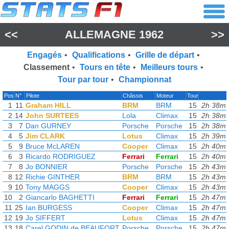
<<
ALLEMAGNE 1962
>>
Engagés
•
Qualifications
•
Grille de départ
•
Classement
•
Tours en tête
•
Meilleurs tours
•
Tour par tour
•
Championnat
Pos
N°
Pilote
Châssis
Moteur
Tour
1
11
Graham HILL
BRM
BRM
15
2h 38m 
2
14
John SURTEES
Lola
Climax
15
2h 38m 
3
7
Dan GURNEY
Porsche
Porsche
15
2h 38m 
4
5
Jim CLARK
Lotus
Climax
15
2h 39m 
5
9
Bruce McLAREN
Cooper
Climax
15
2h 40m 
6
3
Ricardo RODRIGUEZ
Ferrari
Ferrari
15
2h 40m 
7
8
Jo BONNIER
Porsche
Porsche
15
2h 43m 
8
12
Richie GINTHER
BRM
BRM
15
2h 43m 
9
10
Tony MAGGS
Cooper
Climax
15
2h 43m 
10
2
Giancarlo BAGHETTI
Ferrari
Ferrari
15
2h 47m 
11
25
Ian BURGESS
Cooper
Climax
15
2h 47m 
12
19
Jo SIFFERT
Lotus
Climax
15
2h 47m 
13
18
Carel GODIN de BEAUFORT
Porsche
Porsche
15
2h 47m 