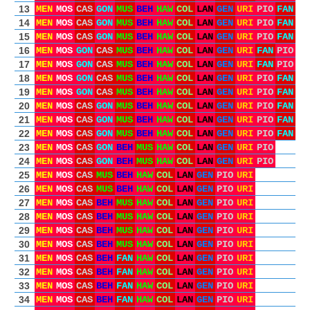
13
MEN
MOS
CAS
GON
MUS
BEH
HAW
COL
LAN
GEN
URI
PIO
FAN
14
MEN
MOS
CAS
GON
MUS
BEH
HAW
COL
LAN
GEN
URI
PIO
FAN
15
MEN
MOS
CAS
GON
MUS
BEH
HAW
COL
LAN
GEN
URI
PIO
FAN
16
MEN
MOS
GON
CAS
MUS
BEH
HAW
COL
LAN
GEN
URI
FAN
PIO
17
MEN
MOS
GON
CAS
MUS
BEH
HAW
COL
LAN
GEN
URI
FAN
PIO
18
MEN
MOS
GON
CAS
MUS
BEH
HAW
COL
LAN
GEN
URI
PIO
FAN
19
MEN
MOS
GON
CAS
MUS
BEH
HAW
COL
LAN
GEN
URI
PIO
FAN
20
MEN
MOS
CAS
GON
MUS
BEH
HAW
COL
LAN
GEN
URI
PIO
FAN
21
MEN
MOS
CAS
GON
MUS
BEH
HAW
COL
LAN
GEN
URI
PIO
FAN
22
MEN
MOS
CAS
GON
MUS
BEH
HAW
COL
LAN
GEN
URI
PIO
FAN
23
MEN
MOS
CAS
GON
BEH
MUS
HAW
COL
LAN
GEN
URI
PIO
24
MEN
MOS
CAS
GON
BEH
MUS
HAW
COL
LAN
GEN
URI
PIO
25
MEN
MOS
CAS
MUS
BEH
HAW
COL
LAN
GEN
PIO
URI
26
MEN
MOS
CAS
MUS
BEH
HAW
COL
LAN
GEN
PIO
URI
27
MEN
MOS
CAS
BEH
MUS
HAW
COL
LAN
GEN
PIO
URI
28
MEN
MOS
CAS
BEH
MUS
HAW
COL
LAN
GEN
PIO
URI
29
MEN
MOS
CAS
BEH
MUS
HAW
COL
LAN
GEN
PIO
URI
30
MEN
MOS
CAS
BEH
MUS
HAW
COL
LAN
GEN
PIO
URI
31
MEN
MOS
CAS
BEH
FAN
HAW
COL
LAN
GEN
PIO
URI
32
MEN
MOS
CAS
BEH
FAN
HAW
COL
LAN
GEN
PIO
URI
33
MEN
MOS
CAS
BEH
FAN
HAW
COL
LAN
GEN
PIO
URI
34
MEN
MOS
CAS
BEH
FAN
HAW
COL
LAN
GEN
PIO
URI