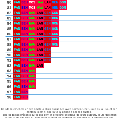
80
FAN
BEH
MOS
HAW
LAN
GEN
GON
81
FAN
BEH
MOS
HAW
LAN
GEN
GON
82
FAN
BEH
HAW
LAN
GEN
GON
83
FAN
BEH
HAW
LAN
GEN
GON
84
FAN
BEH
HAW
LAN
GEN
GON
85
FAN
BEH
HAW
LAN
GEN
GON
86
FAN
BEH
HAW
LAN
GEN
GON
87
FAN
BEH
HAW
LAN
GEN
GON
88
FAN
BEH
HAW
LAN
GEN
GON
89
FAN
BEH
HAW
LAN
GEN
90
FAN
BEH
HAW
LAN
GEN
91
FAN
BEH
HAW
LAN
GEN
92
FAN
BEH
HAW
LAN
93
FAN
BEH
HAW
94
FAN
BEH
HAW
95
FAN
BEH
HAW
96
FAN
BEH
HAW
97
FAN
BEH
98
FAN
BEH
Ce site Internet est un site amateur. Il n'a aucun lien avec Formula One Group ou la FIA, et son
contenu n'est ni approuvé ni parrainé par ces entités.
Tous les textes présents sur le site sont la propriété exclusive de leurs auteurs. Toute utilisation
sur un autre site web ou tout autre support de diffusion est interdite sauf autorisation des