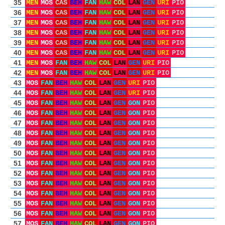
35
MEN
MOS
CAS
BEH
FAN
HAW
COL
LAN
GEN
URI
PIO
36
MEN
MOS
CAS
BEH
FAN
HAW
COL
LAN
GEN
URI
PIO
37
MEN
MOS
CAS
BEH
FAN
HAW
COL
LAN
GEN
URI
PIO
38
MEN
MOS
CAS
BEH
FAN
HAW
COL
LAN
GEN
URI
PIO
39
MEN
MOS
CAS
BEH
FAN
HAW
COL
LAN
GEN
URI
PIO
40
MEN
MOS
CAS
BEH
FAN
HAW
COL
LAN
GEN
URI
PIO
41
MEN
MOS
FAN
BEH
HAW
COL
LAN
GEN
URI
PIO
42
MEN
MOS
FAN
BEH
HAW
COL
LAN
GEN
URI
PIO
43
MOS
FAN
BEH
HAW
COL
LAN
GEN
URI
PIO
44
MOS
FAN
BEH
HAW
COL
LAN
GEN
URI
PIO
45
MOS
FAN
BEH
HAW
COL
LAN
GEN
GON
PIO
46
MOS
FAN
BEH
HAW
COL
LAN
GEN
GON
PIO
47
MOS
FAN
BEH
HAW
COL
LAN
GEN
GON
PIO
48
MOS
FAN
BEH
HAW
COL
LAN
GEN
GON
PIO
49
MOS
FAN
BEH
HAW
COL
LAN
GEN
GON
PIO
50
MOS
FAN
BEH
HAW
COL
LAN
GEN
GON
PIO
51
MOS
FAN
BEH
HAW
COL
LAN
GEN
GON
PIO
52
MOS
FAN
BEH
HAW
COL
LAN
GEN
GON
PIO
53
MOS
FAN
BEH
HAW
COL
LAN
GEN
GON
PIO
54
MOS
FAN
BEH
HAW
COL
LAN
GEN
GON
PIO
55
MOS
FAN
BEH
HAW
COL
LAN
GEN
GON
PIO
56
MOS
FAN
BEH
HAW
COL
LAN
GEN
GON
PIO
57
MOS
FAN
BEH
HAW
COL
LAN
GEN
GON
PIO