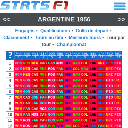
<<
ARGENTINE 1956
>>
Engagés
•
Qualifications
•
Grille de départ
•
Classement
•
Tours en tête
•
Meilleurs tours
•
Tour par
tour
•
Championnat
FAN
CAS
MUS
BEH
GON
MEN
MOS
HAW
COL
GEN
LAN
PIO
URI
1
2
3
4
5
6
7
8
9
10
11
12
13
1
GON
MUS
MEN
CAS
FAN
MOS
BEH
HAW
COL
LAN
URI
GEN
PIO
2
GON
MEN
CAS
MUS
MOS
FAN
BEH
COL
HAW
LAN
GEN
URI
PIO
3
GON
MEN
CAS
MUS
MOS
FAN
BEH
HAW
COL
LAN
GEN
URI
PIO
4
MEN
GON
CAS
MUS
MOS
FAN
BEH
HAW
COL
LAN
GEN
PIO
URI
5
MEN
GON
CAS
MUS
MOS
FAN
BEH
HAW
COL
LAN
GEN
PIO
URI
6
MEN
GON
CAS
MUS
MOS
FAN
BEH
HAW
COL
LAN
GEN
PIO
URI
7
MEN
CAS
GON
FAN
MOS
MUS
BEH
HAW
COL
LAN
GEN
PIO
URI
8
MEN
CAS
FAN
GON
MOS
MUS
BEH
HAW
COL
LAN
GEN
PIO
URI
9
MEN
FAN
CAS
MOS
GON
MUS
BEH
HAW
COL
LAN
GEN
URI
PIO
10
MEN
FAN
MOS
CAS
GON
MUS
BEH
HAW
COL
LAN
GEN
URI
PIO
11
MEN
MOS
FAN
CAS
GON
MUS
BEH
HAW
COL
LAN
GEN
URI
PIO
12
MEN
MOS
CAS
GON
MUS
BEH
HAW
COL
LAN
GEN
FAN
URI
PIO