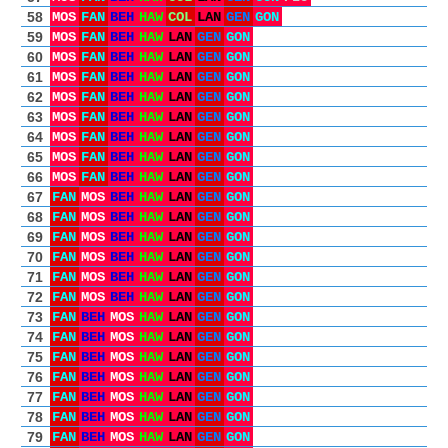
58
MOS
FAN
BEH
HAW
COL
LAN
GEN
GON
59
MOS
FAN
BEH
HAW
LAN
GEN
GON
60
MOS
FAN
BEH
HAW
LAN
GEN
GON
61
MOS
FAN
BEH
HAW
LAN
GEN
GON
62
MOS
FAN
BEH
HAW
LAN
GEN
GON
63
MOS
FAN
BEH
HAW
LAN
GEN
GON
64
MOS
FAN
BEH
HAW
LAN
GEN
GON
65
MOS
FAN
BEH
HAW
LAN
GEN
GON
66
MOS
FAN
BEH
HAW
LAN
GEN
GON
67
FAN
MOS
BEH
HAW
LAN
GEN
GON
68
FAN
MOS
BEH
HAW
LAN
GEN
GON
69
FAN
MOS
BEH
HAW
LAN
GEN
GON
70
FAN
MOS
BEH
HAW
LAN
GEN
GON
71
FAN
MOS
BEH
HAW
LAN
GEN
GON
72
FAN
MOS
BEH
HAW
LAN
GEN
GON
73
FAN
BEH
MOS
HAW
LAN
GEN
GON
74
FAN
BEH
MOS
HAW
LAN
GEN
GON
75
FAN
BEH
MOS
HAW
LAN
GEN
GON
76
FAN
BEH
MOS
HAW
LAN
GEN
GON
77
FAN
BEH
MOS
HAW
LAN
GEN
GON
78
FAN
BEH
MOS
HAW
LAN
GEN
GON
79
FAN
BEH
MOS
HAW
LAN
GEN
GON