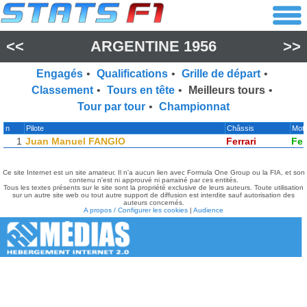
<<
ARGENTINE 1956
>>
Engagés
•
Qualifications
•
Grille de départ
•
Classement
•
Tours en tête
•
Meilleurs tours
•
Tour par tour
•
Championnat
n
Pilote
Châssis
Mot
1
Juan Manuel FANGIO
Ferrari
Fer
Ce site Internet est un site amateur. Il n'a aucun lien avec Formula One Group ou la FIA, et son
contenu n'est ni approuvé ni parrainé par ces entités.
Tous les textes présents sur le site sont la propriété exclusive de leurs auteurs. Toute utilisation
sur un autre site web ou tout autre support de diffusion est interdite sauf autorisation des
auteurs concernés.
A propos / Configurer les cookies
|
Audience