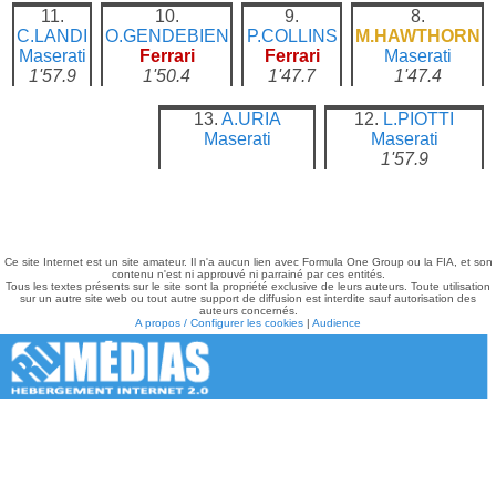
11.
10.
9.
8.
C.LANDI
O.GENDEBIEN
P.COLLINS
M.HAWTHORN
Maserati
Ferrari
Ferrari
Maserati
1'57.9
1'50.4
1'47.7
1'47.4
13.
A.URIA
12.
L.PIOTTI
Maserati
Maserati
1'57.9
Ce site Internet est un site amateur. Il n'a aucun lien avec Formula One Group ou la FIA, et son
contenu n'est ni approuvé ni parrainé par ces entités.
Tous les textes présents sur le site sont la propriété exclusive de leurs auteurs. Toute utilisation
sur un autre site web ou tout autre support de diffusion est interdite sauf autorisation des
auteurs concernés.
A propos / Configurer les cookies
|
Audience