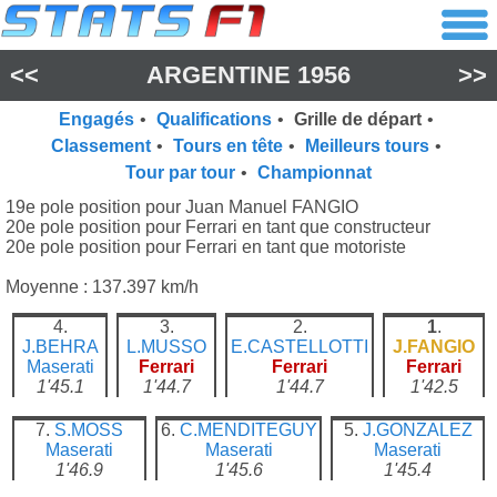
<<
ARGENTINE 1956
>>
Engagés
•
Qualifications
•
Grille de départ
•
Classement
•
Tours en tête
•
Meilleurs tours
•
Tour par tour
•
Championnat
19e pole position pour Juan Manuel FANGIO
20e pole position pour Ferrari en tant que constructeur
20e pole position pour Ferrari en tant que motoriste
Moyenne : 137.397 km/h
4.
3.
2.
1
.
J.BEHRA
L.MUSSO
E.CASTELLOTTI
J.FANGIO
Maserati
Ferrari
Ferrari
Ferrari
1'45.1
1'44.7
1'44.7
1'42.5
7.
S.MOSS
6.
C.MENDITEGUY
5.
J.GONZALEZ
Maserati
Maserati
Maserati
1'46.9
1'45.6
1'45.4