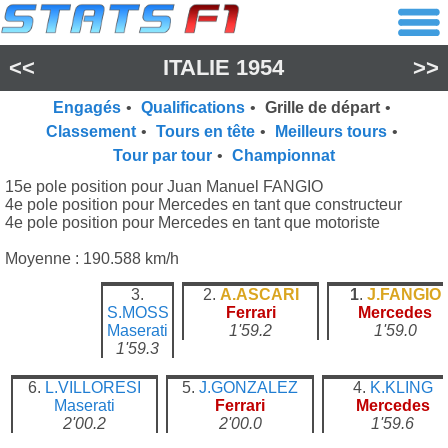
<<
ITALIE 1954
>>
Engagés
•
Qualifications
•
Grille de départ
•
Classement
•
Tours en tête
•
Meilleurs tours
•
Tour par tour
•
Championnat
15e pole position pour Juan Manuel FANGIO
4e pole position pour Mercedes en tant que constructeur
4e pole position pour Mercedes en tant que motoriste
Moyenne : 190.588 km/h
3.
2.
A.ASCARI
1
.
J.FANGIO
S.MOSS
Ferrari
Mercedes
Maserati
1'59.2
1'59.0
1'59.3
6.
L.VILLORESI
5.
J.GONZALEZ
4.
K.KLING
Maserati
Ferrari
Mercedes
2'00.2
2'00.0
1'59.6