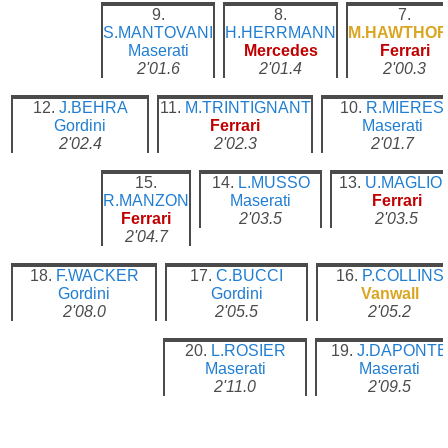
9.
8.
7.
S.MANTOVANI
H.HERRMANN
M.HAWTHO
Maserati
Mercedes
Ferrari
2'01.6
2'01.4
2'00.3
12.
J.BEHRA
11.
M.TRINTIGNANT
10.
R.MIERES
Gordini
Ferrari
Maserati
2'02.4
2'02.3
2'01.7
15.
14.
L.MUSSO
13.
U.MAGLIOL
R.MANZON
Maserati
Ferrari
Ferrari
2'03.5
2'03.5
2'04.7
18.
F.WACKER
17.
C.BUCCI
16.
P.COLLINS
Gordini
Gordini
Vanwall
2'08.0
2'05.5
2'05.2
20.
L.ROSIER
19.
J.DAPONTE
Maserati
Maserati
2'11.0
2'09.5