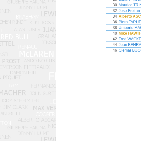
30
Maurice TR
32
Jose-Froila
34
Alberto AS
36
Piero TARUF
38
Umberto MA
40
Mike HAWT
42
Fred WACK
44
Jean BEHR
46
Clemar BUC