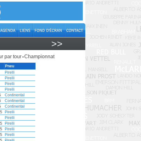
>>
r par tour
Championnat
•
Pneu
Pirelli
Pirelli
Pirelli
Pirelli
5
Continental
5
Continental
5
Continental
.5
Pirelli
Pirelli
.5
Pirelli
.5
Pirelli
.5
Pirelli
.5
Pirelli