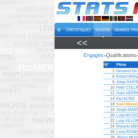
<<
Engagés
Qualifications
•
•
N°
Pilote
2
Giovanni De
6
Robert MAN
8
Jorge DAPO
10
Peter COLLI
12
Hans HERR
14
Karl KLING
16
Juan Manue
18
Sergio MAN
20
Luigi MUSS
22
Luigi VILLO
24
Roberto MI
26
Louis ROSI
28
Stirling MOS