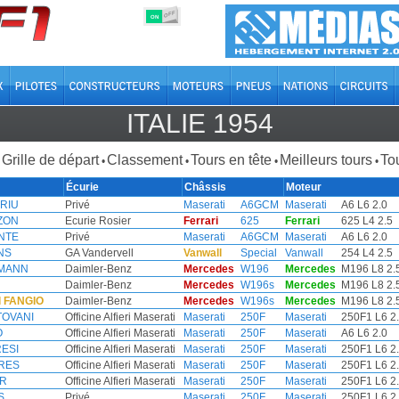
OFF
ON
ITALIE 1954
Grille de départ
Classement
Tours en tête
Meilleurs tours
Tou
•
•
•
•
Écurie
Châssis
Moteur
 RIU
Privé
Maserati
A6GCM
Maserati
A6 L6 2.0
ZON
Ecurie Rosier
Ferrari
625
Ferrari
625 L4 2.5
NTE
Privé
Maserati
A6GCM
Maserati
A6 L6 2.0
NS
GA Vandervell
Vanwall
Special
Vanwall
254 L4 2.5
MANN
Daimler-Benz
Mercedes
W196
Mercedes
M196 L8 2.
Daimler-Benz
Mercedes
W196s
Mercedes
M196 L8 2.
l FANGIO
Daimler-Benz
Mercedes
W196s
Mercedes
M196 L8 2.
TOVANI
Officine Alfieri Maserati
Maserati
250F
Maserati
250F1 L6 2
O
Officine Alfieri Maserati
Maserati
250F
Maserati
A6 L6 2.0
RESI
Officine Alfieri Maserati
Maserati
250F
Maserati
250F1 L6 2
ERES
Officine Alfieri Maserati
Maserati
250F
Maserati
250F1 L6 2
ER
Officine Alfieri Maserati
Maserati
250F
Maserati
250F1 L6 2
S
Privé
Maserati
250F
Maserati
250F1 L6 2