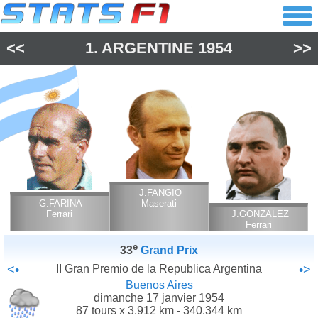
<<
1.
ARGENTINE
1954
>>
J.FANGIO
G.FARINA
Maserati
Ferrari
J.GONZALEZ
Ferrari
e
33
Grand Prix
<•
II Gran Premio de la Republica Argentina
•>
Buenos Aires
dimanche 17 janvier 1954
87 tours x 3.912 km - 340.344 km