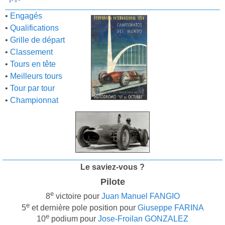
•
Engagés
•
Qualifications
•
Grille de départ
•
Classement
•
Tours en tête
•
Meilleurs tours
•
Tour par tour
•
Championnat
Le saviez-vous ?
Pilote
e
8
victoire pour
Juan Manuel FANGIO
e
5
et dernière pole position pour
Giuseppe FARINA
e
10
podium pour
Jose-Froilan GONZALEZ