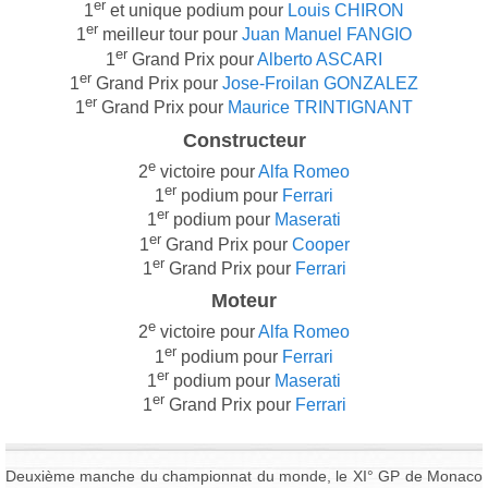
er
1
et unique podium pour
Louis CHIRON
er
1
meilleur tour pour
Juan Manuel FANGIO
er
1
Grand Prix pour
Alberto ASCARI
er
1
Grand Prix pour
Jose-Froilan GONZALEZ
er
1
Grand Prix pour
Maurice TRINTIGNANT
Constructeur
e
2
victoire pour
Alfa Romeo
er
1
podium pour
Ferrari
er
1
podium pour
Maserati
er
1
Grand Prix pour
Cooper
er
1
Grand Prix pour
Ferrari
Moteur
e
2
victoire pour
Alfa Romeo
er
1
podium pour
Ferrari
er
1
podium pour
Maserati
er
1
Grand Prix pour
Ferrari
Deuxième manche du championnat du monde, le XI° GP de Monaco