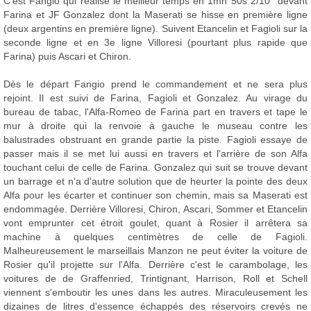
C'est Fangio qui réalise le meilleur temps en 1mn 50s 2/10° devant
Farina et JF Gonzalez dont la Maserati se hisse en première ligne
(deux argentins en première ligne). Suivent Etancelin et Fagioli sur la
seconde ligne et en 3e ligne Villoresi (pourtant plus rapide que
Farina) puis Ascari et Chiron.
Dès le départ Fangio prend le commandement et ne sera plus
rejoint. Il est suivi de Farina, Fagioli et Gonzalez. Au virage du
bureau de tabac, l'Alfa-Romeo de Farina part en travers et tape le
mur à droite qui la renvoie à gauche le museau contre les
balustrades obstruant en grande partie la piste. Fagioli essaye de
passer mais il se met lui aussi en travers et l'arrière de son Alfa
touchant celui de celle de Farina. Gonzalez qui suit se trouve devant
un barrage et n'a d'autre solution que de heurter la pointe des deux
Alfa pour les écarter et continuer son chemin, mais sa Maserati est
endommagée. Derrière Villoresi, Chiron, Ascari, Sommer et Etancelin
vont emprunter cet étroit goulet, quant à Rosier il arrêtera sa
machine à quelques centimètres de celle de Fagioli.
Malheureusement le marseillais Manzon ne peut éviter la voiture de
Rosier qu'il projette sur l'Alfa. Derrière c'est le carambolage, les
voitures de de Graffenried, Trintignant, Harrison, Roll et Schell
viennent s'emboutir les unes dans les autres. Miraculeusement les
dizaines de litres d'essence échappés des réservoirs crevés ne