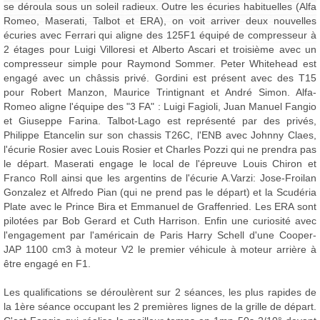
se déroula sous un soleil radieux. Outre les écuries habituelles (Alfa
Romeo, Maserati, Talbot et ERA), on voit arriver deux nouvelles
écuries avec Ferrari qui aligne des 125F1 équipé de compresseur à
2 étages pour Luigi Villoresi et Alberto Ascari et troisième avec un
compresseur simple pour Raymond Sommer. Peter Whitehead est
engagé avec un châssis privé. Gordini est présent avec des T15
pour Robert Manzon, Maurice Trintignant et André Simon. Alfa-
Romeo aligne l'équipe des "3 FA" : Luigi Fagioli, Juan Manuel Fangio
et Giuseppe Farina. Talbot-Lago est représenté par des privés,
Philippe Etancelin sur son chassis T26C, l'ENB avec Johnny Claes,
l'écurie Rosier avec Louis Rosier et Charles Pozzi qui ne prendra pas
le départ. Maserati engage le local de l'épreuve Louis Chiron et
Franco Roll ainsi que les argentins de l'écurie A.Varzi: Jose-Froilan
Gonzalez et Alfredo Pian (qui ne prend pas le départ) et la Scudéria
Plate avec le Prince Bira et Emmanuel de Graffenried. Les ERA sont
pilotées par Bob Gerard et Cuth Harrison. Enfin une curiosité avec
l'engagement par l'américain de Paris Harry Schell d'une Cooper-
JAP 1100 cm3 à moteur V2 le premier véhicule à moteur arrière à
être engagé en F1.
Les qualifications se déroulèrent sur 2 séances, les plus rapides de
la 1ère séance occupant les 2 premières lignes de la grille de départ.