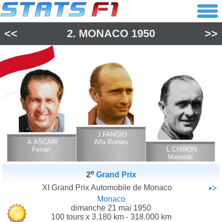
<<
2.
MONACO
1950
>>
J.FANGIO
A.ASCARI
Alfa Romeo
Ferrari
L.CHIRON
Maserati
e
2
Grand Prix
XI Grand Prix Automobile de Monaco
•>
Monaco
dimanche 21 mai 1950
100 tours x 3.180 km - 318.000 km