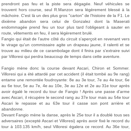
prendront pas feu et la piste sera dégagée. Neuf véhicules se
trouvent hors course, seul R.Manzon sera légèrement blessé à la
mâchoire. C'est là un des plus gros "carton" de l'histoire de la F1. Le
dixième abandon sera celui de Gonzalez dont la Maserati
endommagée prend feu un tour plus tard l'obligeant à sauter en
route, vêtements en feu, il sera légèrement brulé.
Fangio qui était de l'autre côté du circuit s'aperçoit en revenant vers
le virage qu'un commissaire agite un drapeau jaune, il ralenti et se
trouve au milieu de ce carambolage dont il finira par s'extraire suivi
par Villoresi qui perdra beaucoup de temps dans cette aventure.
Fangio mène donc la course devant Ascari, Chiron et Sommer.
Villoresi qui a été attardé par cet accident (il était tombé au 9e rang)
entame une remontée foudroyante: 8e au 3e tour, 7e au 4e tour, 6e
au 6e tour, 5e au 7e, 4e au 10e, 3e au 12e et 2e au 31e tour après
avoir égalé le record du tour de Fangio ! Après une passe d'arme
avec Ascari, il récupère le second rang au 37e tour mais au 54e tour
Ascari le repasse et au 63e tour il casse son pont arrière et
abandonne.
Devant Fangio mène la danse, après le 25e tour il a doublé tous ses
adversaires (excepté Ascari et Villoresi) après avoir fixé le record du
tour à 103.135 km/h, seul Villoresi égalera ce record. Au 36e tour,